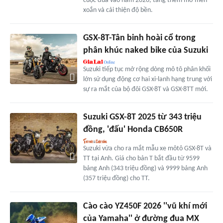
cuộc đua vào năm 2026, tăng thêm mô-men
xoắn và cải thiện độ bền.
GSX-8T-Tân binh hoài cổ trong
phân khúc naked bike của Suzuki
Suzuki tiếp tục mở rộng dòng mô tô phân khối
lớn sử dụng động cơ hai xi-lanh hạng trung với
sự ra mắt của bộ đôi GSX-8T và GSX-8TT mới.
Suzuki GSX-8T 2025 từ 343 triệu
đồng, 'đấu' Honda CB650R
Suzuki vừa cho ra mắt mẫu xe môtô GSX-8T và
TT tại Anh. Giá cho bản T bắt đầu từ 9599
bảng Anh (343 triệu đồng) và 9999 bảng Anh
(357 triệu đồng) cho TT.
Cào cào YZ450F 2026 ''vũ khí mới
của Yamaha'' ở đường đua MX