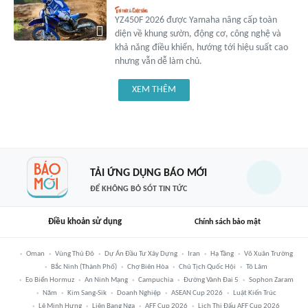
YZ450F 2026 được Yamaha nâng cấp toàn
diện về khung sườn, động cơ, công nghệ và
khả năng điều khiển, hướng tới hiệu suất cao
nhưng vẫn dễ làm chủ.
XEM THÊM
TẢI ỨNG DỤNG BÁO MỚI
ĐỂ KHÔNG BỎ SÓT TIN TỨC
Điều khoản sử dụng
Chính sách bảo mật
Oman
Vùng Thủ Đô
Dự Án Đầu Tư Xây Dựng
Iran
Hạ Tầng
Võ Xuân Trường
Bắc Ninh (thành Phố)
Chợ Biên Hòa
Chủ Tịch Quốc Hội
Tô Lâm
Eo Biển Hormuz
An Ninh Mạng
Campuchia
Đường Vành Đai 5
Sophon Zaram
Năm
Kim Sang-Sik
Doanh Nghiệp
ASEAN Cup 2026
Luật Kiến Trúc
Lê Minh Hưng
Liên Bang Nga
AFF Cup 2026
Lịch Thi Đấu AFF Cup 2026