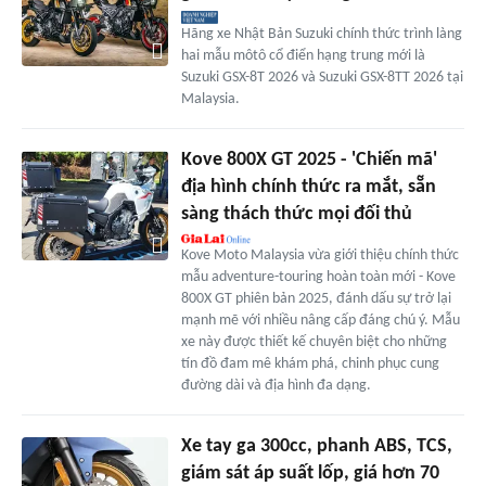
Hãng xe Nhật Bản Suzuki chính thức trình làng
hai mẫu môtô cổ điển hạng trung mới là
Suzuki GSX-8T 2026 và Suzuki GSX-8TT 2026 tại
Malaysia.
Kove 800X GT 2025 - 'Chiến mã'
địa hình chính thức ra mắt, sẵn
sàng thách thức mọi đối thủ
Kove Moto Malaysia vừa giới thiệu chính thức
mẫu adventure-touring hoàn toàn mới - Kove
800X GT phiên bản 2025, đánh dấu sự trở lại
mạnh mẽ với nhiều nâng cấp đáng chú ý. Mẫu
xe này được thiết kế chuyên biệt cho những
tín đồ đam mê khám phá, chinh phục cung
đường dài và địa hình đa dạng.
Xe tay ga 300cc, phanh ABS, TCS,
giám sát áp suất lốp, giá hơn 70