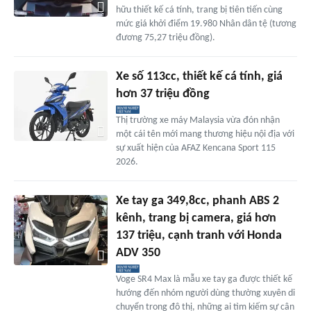
hữu thiết kế cá tính, trang bị tiên tiến cùng
mức giá khởi điểm 19.980 Nhân dân tệ (tương
đương 75,27 triệu đồng).
Xe số 113cc, thiết kế cá tính, giá
hơn 37 triệu đồng
Thị trường xe máy Malaysia vừa đón nhận
một cái tên mới mang thương hiệu nội địa với
sự xuất hiện của AFAZ Kencana Sport 115
2026.
Xe tay ga 349,8cc, phanh ABS 2
kênh, trang bị camera, giá hơn
137 triệu, cạnh tranh với Honda
ADV 350
Voge SR4 Max là mẫu xe tay ga được thiết kế
hướng đến nhóm người dùng thường xuyên di
chuyển trong đô thị, những ai tìm kiếm sự cân