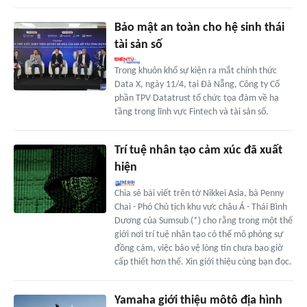
Bảo mật an toàn cho hệ sinh thái
tài sản số
Trong khuôn khổ sự kiện ra mắt chính thức
Data X, ngày 11/4, tại Đà Nẵng, Công ty Cổ
phần TPV Datatrust tổ chức tọa đàm về hạ
tầng trong lĩnh vực Fintech và tài sản số.
Trí tuệ nhân tạo cảm xúc đã xuất
hiện
Chia sẻ bài viết trên tờ Nikkei Asia, bà Penny
Chai - Phó Chủ tịch khu vực châu Á - Thái Bình
Dương của Sumsub (*) cho rằng trong một thế
giới nơi trí tuệ nhân tạo có thể mô phỏng sự
đồng cảm, việc bảo vệ lòng tin chưa bao giờ
cấp thiết hơn thế. Xin giới thiệu cùng bạn đọc.
Yamaha giới thiệu môtô địa hình