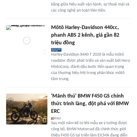
bằng giữa hiệu suất vận hành, sự thoải mái và
các công nghệ an toàn tiên tiến.
Môtô Harley-Davidson 440cc,
phanh ABS 2 kênh, giá gần 82
triệu đồng
Harley-Davidson X440 T 2026 là mẫu môtô
roadster được phát triển và sản xuất bởi Hero
MotoCorp, đánh dấu bước tiến quan trọng
của thương hiệu Mỹ trong phân khúc môtô
tầm trung.
'Mãnh thú' BMW F450 GS chính
thức trình làng, đột phá với BMW
ERC
Sau một năm kể từ khi mẫu xe ý tưởng được
công bố, BMW Motorrad đã chính thức giới
thiệu F450 GS tại triển lãm EICMA đang diễn