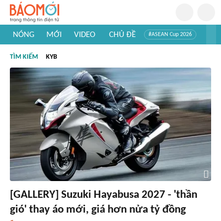
NÓNG
MỚI
VIDEO
CHỦ ĐỀ
#ASEAN Cup 2026
#Trí tuệ nhân tạo
#Mỹ - Iran
#Khám phá Việt Nam
TÌM KIẾM
KYB
#Khám phá thế giới
[GALLERY] Suzuki Hayabusa 2027 - 'thần
gió' thay áo mới, giá hơn nửa tỷ đồng