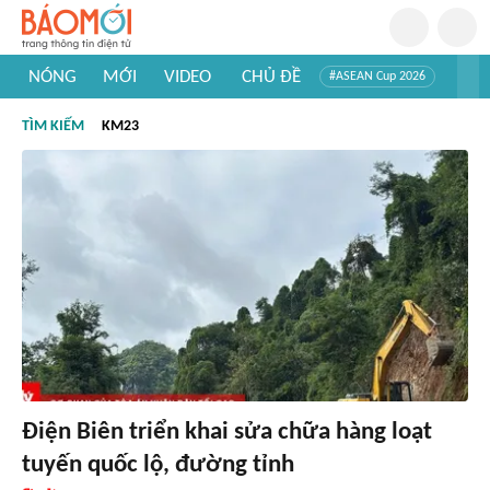
NÓNG
MỚI
VIDEO
CHỦ ĐỀ
#ASEAN Cup 2026
#Trí tuệ nhân tạo
#Mỹ - Iran
#Khám phá Việt Nam
TÌM KIẾM
KM23
#Khám phá thế giới
Điện Biên triển khai sửa chữa hàng loạt
tuyến quốc lộ, đường tỉnh