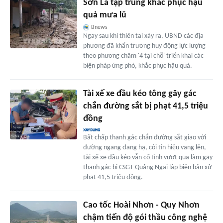
Sơn La tập trung khắc phục hậu
quả mưa lũ
Bnews
Ngay sau khi thiên tai xảy ra, UBND các địa
phương đã khẩn trương huy động lực lượng
theo phương châm '4 tại chỗ' triển khai các
biện pháp ứng phó, khắc phục hậu quả.
Tài xế xe đầu kéo tông gãy gác
chắn đường sắt bị phạt 41,5 triệu
đồng
Bất chấp thanh gác chắn đường sắt giao với
đường ngang đang hạ, còi tín hiệu vang lên,
tài xế xe đầu kéo vẫn cố tình vượt qua làm gãy
thanh gác bị CSGT Quảng Ngãi lập biên bản xử
phạt 41,5 triệu đồng.
Cao tốc Hoài Nhơn - Quy Nhơn
chậm tiến độ gói thầu công nghệ