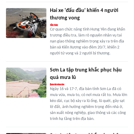
Hai xe 'đấu đầu' khiến 4 người
thương vong
Cơ quan chức năng tỉnh Hưng Yên đang khẩn
trương điều tra, làm rõ nguyên nhân vụ tai
nạn giao thông nghiêm trọng xảy ra trên địa
bàn xã Kiến Xương vào đêm 20/7, khiến 2
người tử vong và 2 người bị thương.
Sơn La tập trung khắc phục hậu
quả mưa lũ
Ngày 16 và 17-7, địa bàn tỉnh Sơn La đã có
mưa vừa, mưa to, có nơi mưa rất to. Mưa lớn
kéo dài, cục bộ xảy ra lũ ống, lũ quét, gây sạt
lở đất, ảnh hưởng nghiêm trọng đến nhà ở,
sản xuất nông nghiệp, giao thông và các công
trình hạ tầng trên địa bàn.