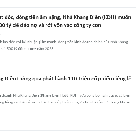
ụt dốc, dòng tiền âm nặng, Nhà Khang Điền (KDH) muốn
0 tỷ để đảo nợ và rót vốn vào công ty con
n
h lao dốc với lợi nhuận giảm mạnh, dòng tiền kinh doanh chính của Nhà Khang
n 1.500 tỷ đồng trong năm 2023.
g Điền thông qua phát hành 110 triệu cổ phiếu riêng lẻ
h doanh Nhà Khang Điền (Khang Điền HoSE: KDH) vừa công bố nghị quyết và biên
ông bằng văn bản về việc chào bán cổ phiếu riêng lẻ cho nhà đầu tư chứng khoán