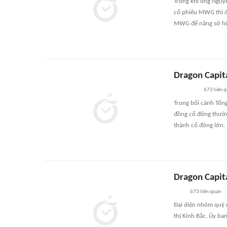
Trong khi ông Nguyễ
cổ phiếu MWG thì ở
MWG để nâng sở hữu
Dragon Capita
673
liên 
Trong bối cảnh Tổng
đồng cổ đông thườn
thành cổ đông lớn.
Dragon Capita
673
liên quan
Đại diện nhóm quỹ n
thị Kinh Bắc, Ủy b