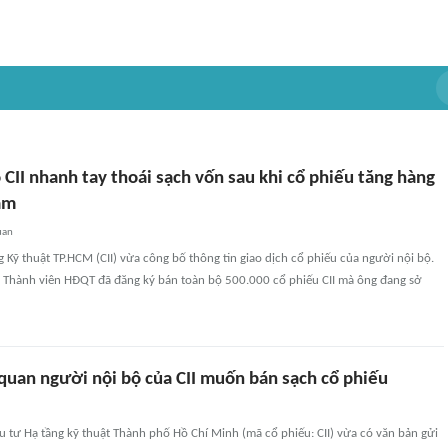
CII nhanh tay thoái sạch vốn sau khi cổ phiếu tăng hàng
ăm
uan
 Kỹ thuật TP.HCM (CII) vừa công bố thông tin giao dịch cổ phiếu của người nội bộ.
n, Thành viên HĐQT đã đăng ký bán toàn bộ 500.000 cổ phiếu CII mà ông đang sở
 quan người nội bộ của CII muốn bán sạch cổ phiếu
 tư Hạ tầng kỹ thuật Thành phố Hồ Chí Minh (mã cổ phiếu: CII) vừa có văn bản gửi