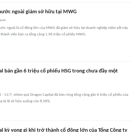
nước ngoài giảm sở hữu tại MWG
 quan
ớc ngoài là cổ đông lớn của MWG đã giảm sở hữu tại doanh nghiệp niêm yết này
9 thành viên bán ra tổng cộng 1,96 triệu cổ phiếu MWG.
al bán gần 6 triệu cổ phiếu HSG trong chưa đầy một
6 - 11/7, nhóm quỹ Dragon Capital đã bán ròng tổng cộng gần 6 triệu cổ phiếu của
hạ tỷ lệ sở hữu xuống còn 8,96%.
l kỳ vọng gì khi trở thành cổ đông lớn của Tổng Công ty