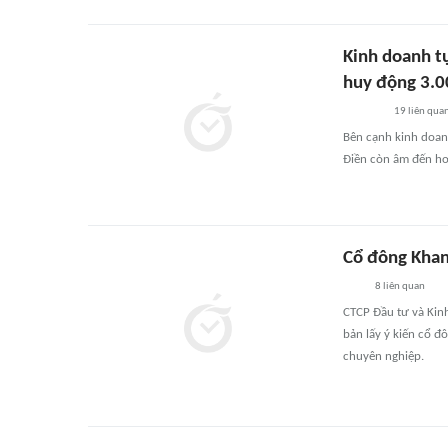
Kinh doanh t
huy động 3.00
19
liên qua
Bên cạnh kinh doan
Điền còn âm đến hơ
Cổ đông Khan
8
liên quan
CTCP Đầu tư và Kin
bản lấy ý kiến cổ đ
chuyên nghiệp.