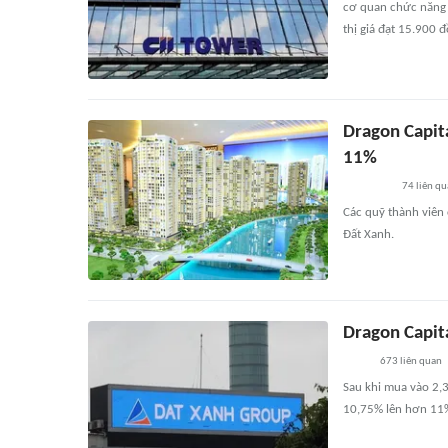
cơ quan chức năng 
thị giá đạt 15.900 đ
Dragon Capita
11%
74
liên q
Các quỹ thành viên
Đất Xanh.
Dragon Capit
673
liên quan
Sau khi mua vào 2,3
10,75% lên hơn 11%