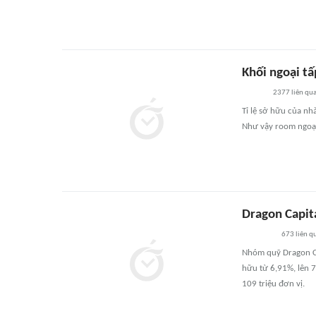
Khối ngoại t
2377
liên qu
Tỉ lệ sở hữu của n
Như vậy room ngoại 
Dragon Capita
673
liên q
Nhóm quỹ Dragon Ca
hữu từ 6,91%, lên 7
109 triệu đơn vị.