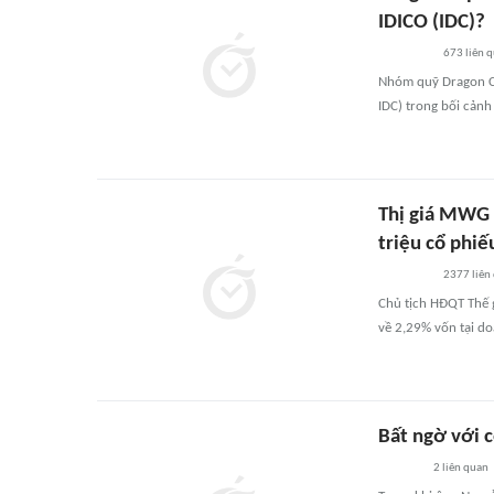
IDICO (IDC)?
673
liên 
Nhóm quỹ Dragon Ca
IDC) trong bối cản
Thị giá MWG 
triệu cổ phiế
2377
liên
Chủ tịch HĐQT Thế 
về 2,29% vốn tại do
Bất ngờ với c
2
liên quan