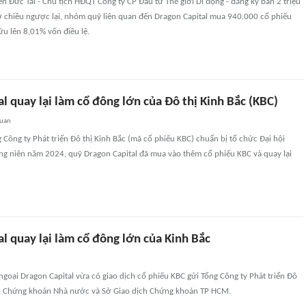
n Đức Tài - Chủ tịch HĐQT Công ty CP Đầu tư Thế giới Di động - đăng ký bán 2 triệu
 chiều ngược lại, nhóm quỹ liên quan đến Dragon Capital mua 940.000 cổ phiếu
 lên 8,01% vốn điều lệ.
l quay lại làm cổ đông lớn của Đô thị Kinh Bắc (KBC)
quan
 Công ty Phát triển Đô thị Kinh Bắc (mã cổ phiếu KBC) chuẩn bị tổ chức Đại hội
g niên năm 2024, quỹ Dragon Capital đã mua vào thêm cổ phiếu KBC và quay lại
l quay lại làm cổ đông lớn của Kinh Bắc
goại Dragon Capital vừa có giao dịch cổ phiếu KBC gửi Tổng Công ty Phát triển Đô
an Chứng khoán Nhà nước và Sở Giao dịch Chứng khoán TP HCM.