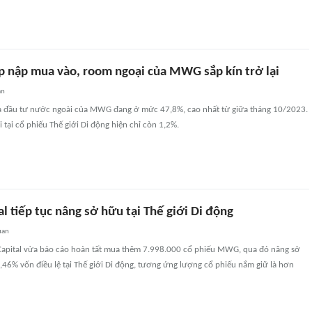
ấp nập mua vào, room ngoại của MWG sắp kín trở lại
an
hà đầu tư nước ngoài của MWG đang ở mức 47,8%, cao nhất từ giữa tháng 10/2023.
tại cổ phiếu Thế giới Di động hiện chỉ còn 1,2%.
l tiếp tục nâng sở hữu tại Thế giới Di động
uan
pital vừa báo cáo hoàn tất mua thêm 7.998.000 cổ phiếu MWG, qua đó nâng sở
,46% vốn điều lệ tại Thế giới Di động, tương ứng lượng cổ phiếu nắm giữ là hơn