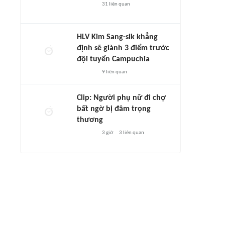
31
liên quan
HLV Kim Sang-sik khẳng
định sẽ giành 3 điểm trước
đội tuyển Campuchia
9
liên quan
Clip: Người phụ nữ đi chợ
bất ngờ bị đâm trọng
thương
3 giờ
3
liên quan