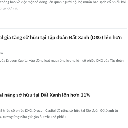
thông báo về việc một cổ đông liên quan người nội bộ muốn bán sạch cổ phiếu khi
ồng/ đơn vị.
l gia tăng sở hữu tại Tập đoàn Đất Xanh (DXG) lên hơn
uan
 của Dragon Capital vừa đồng loạt mua ròng lượng lớn cổ phiếu DXG của Tập đoàn
al nâng sở hữu tại Đất Xanh lên hơn 11%
5 triệu cổ phiếu DXG, Dragon Capital đã nâng sở hữu tại Tập đoàn Đất Xanh từ
, tương ứng nắm giữ gần 80 triệu cổ phiếu.