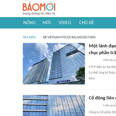
NÓNG
MỚI
VIDEO
CHỦ ĐỀ
TÌM KIẾM
KB VIETNAM FOCUS BALANCED FUND
Một lãnh đạo 
chục phần tr
598
liên q
CTCP Đầu tư Hạ tầng
Cụ thể, ông Lê Toà
hữu.
Cổ đông liên
1
liên quan
Công ty Cổ phần Đầu