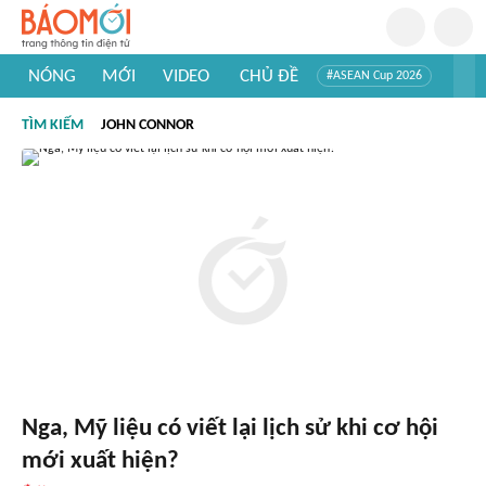
NÓNG
MỚI
VIDEO
CHỦ ĐỀ
#ASEAN Cup 2026
#Trí tuệ nhân tạo
#Mỹ - Iran
#Khám phá Việt Nam
TÌM KIẾM
JOHN CONNOR
#Khám phá thế giới
Nga, Mỹ liệu có viết lại lịch sử khi cơ hội
mới xuất hiện?