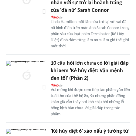
nhãn với sự trở lại hoành tráng
của 'đả nữ' Sarah Connor
Linda Hamilton một lần nữa trở lại với vai đả
nữ kinh điển trên màn ảnh Sarah Connor trong
phần sáu của loạt phim Terminator (Kẻ Hủy
Diệt) đình đám từng làm mưa làm gió thế giới
một thời.
10 câu hỏi lớn chưa có lời giải đáp
khi xem 'Kẻ hủy diệt: Vận mệnh
đen tối' (Phần 2)
Vui mừng khi được xem tiếp tác phẩm gắn liền
tuổi thơ của thế hệ 8x, 9x nhưng phần đông
khán giả vẫn thấy hơi khó chịu bởi những lỗ
hổng kịch bản chưa lời giải đáp trong tác
phẩm.
'Kẻ hủy diệt 6' xào nấu ý tưởng từ