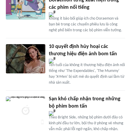
Doraemon từng xuất hiện trong
các phim nổi tiếng
Không ít bảo bối giúp ích cho Doraemon và
bạn bè trong các chuyến phiêu lưu là công
nghệ phổ biến trong các bộ phim viễn tưởng.
10 quyết định hủy hoại các
thương hiệu điện ảnh bom tấn
Tên tuổi của không ít thương hiệu điện ảnh nổi
tiếng như 'The Expendables', 'The Mummy'
hay 'X-Men' bị sứt mẻ do quyết định sai lầm từ
nhà sản xuất.
Sạn khó chấp nhận trong những
bộ phim bom tấn
Theo Bright Side, những bộ phim dưới đây có
kinh phí đầu tư lớn, bội thu ở phòng vé nhưng
vẫn mắc phải lỗi ngớ ngẩn, khó chấp nhận.