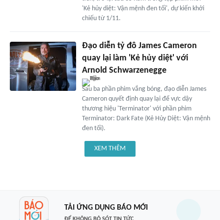
'Kẻ hủy diệt: Vận mệnh đen tối', dự kiến khởi
chiếu từ 1/11.
Đạo diễn tỷ đô James Cameron
quay lại làm 'Kẻ hủy diệt' với
Arnold Schwarzenegge
Sau ba phần phim vắng bóng, đạo diễn James
Cameron quyết định quay lại để vực dậy
thương hiệu 'Terminator' với phần phim
Terminator: Dark Fate (Kẻ Hủy Diệt: Vận mệnh
đen tối).
XEM THÊM
TẢI ỨNG DỤNG BÁO MỚI
ĐỂ KHÔNG BỎ SÓT TIN TỨC