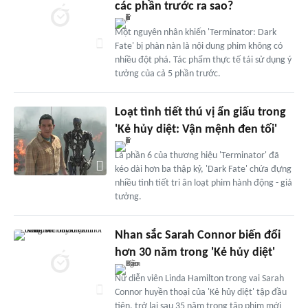
các phần trước ra sao?
Một nguyên nhân khiến 'Terminator: Dark
Fate' bị phàn nàn là nội dung phim không có
nhiều đột phá. Tác phẩm thực tế tái sử dụng ý
tưởng của cả 5 phần trước.
Loạt tình tiết thú vị ẩn giấu trong
'Kẻ hủy diệt: Vận mệnh đen tối'
Là phần 6 của thương hiệu 'Terminator' đã
kéo dài hơn ba thập kỷ, 'Dark Fate' chứa đựng
nhiều tình tiết tri ân loạt phim hành động - giả
tưởng.
Nhan sắc Sarah Connor biến đổi
hơn 30 năm trong 'Kẻ hủy diệt'
Nữ diễn viên Linda Hamilton trong vai Sarah
Connor huyền thoại của 'Kẻ hủy diệt' tập đầu
tiên, trở lại sau 35 năm trong tập phim mới