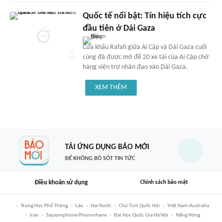
Quốc tế nổi bật: Tín hiệu tích cực
đầu tiên ở Dải Gaza
Cửa khẩu Rafah giữa Ai Cập và Dải Gaza cuối
cùng đã được mở để 20 xe tải của Ai Cập chở
hàng viện trợ nhân đạo vào Dải Gaza.
XEM THÊM
TẢI ỨNG DỤNG BÁO MỚI
ĐỂ KHÔNG BỎ SÓT TIN TỨC
Điều khoản sử dụng
Chính sách bảo mật
Trung Học Phổ Thông
Lào
Hai Nước
Chủ Tịch Quốc Hội
Việt Nam-Australia
Iran
Saysomphone Phomvihane
Đại Học Quốc Gia Hà Nội
Nắng Nóng