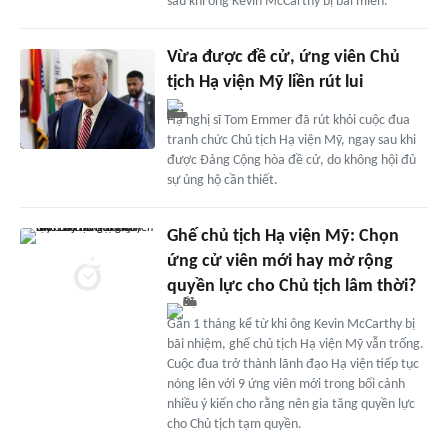
sau khi ông Kevin McCarthy bị bãi miễn.
Vừa được đề cử, ứng viên Chủ
tịch Hạ viện Mỹ liền rút lui
Hạ nghị sĩ Tom Emmer đã rút khỏi cuộc đua
tranh chức Chủ tịch Hạ viện Mỹ, ngay sau khi
được Đảng Cộng hòa đề cử, do không hội đủ
sự ủng hộ cần thiết.
Ghế chủ tịch Hạ viện Mỹ: Chọn
ứng cử viên mới hay mở rộng
quyền lực cho Chủ tịch lâm thời?
Gần 1 tháng kể từ khi ông Kevin McCarthy bị
bãi nhiệm, ghế chủ tịch Hạ viện Mỹ vẫn trống.
Cuộc đua trở thành lãnh đạo Hạ viện tiếp tục
nóng lên với 9 ứng viên mới trong bối cảnh
nhiều ý kiến cho rằng nên gia tăng quyền lực
cho Chủ tịch tạm quyền.