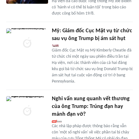
Hạ viện đã cáo buộc Tổng thống Mỹ Joe Biden
có 'hành vi có thể bị luận tội' trong báo cáo
được công bố hôm 19/8.
Mỹ: Giám đốc Cục Mật vụ từ chức
sau vụ ông Trump bị ám sát hụt
Giám đốc Cục Mật vụ Mỹ Kimberly Cheatle đã
từ chức chỉ một ngày sau phiên điều trần tại
Hạ viện, nơi các thành viên của cả hai đảng
kêu gọi bà từ chức sau vụ ông Donald Trump bị
ám sát hụt tại cuộc vận động cử tri ở bang
Pennsylvania.
Nghi vấn xung quanh vết thương
của ông Trump: Trúng đạn hay
mảnh đạn vỡ?
Các nhà lập pháp được thông báo rằng vẫn
còn 'một số nghi vấn' về việc phần tai bị chảy
máu của cựu Tổng thống Mỹ có phải do đạn