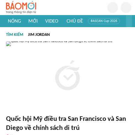
NÓNG
MỚI
VIDEO
CHỦ ĐỀ
#ASEAN Cup 2026
#Tuyển sinh đại học 2026
#Trí tuệ nhân tạo
#Mỹ - Iran
TÌM KIẾM
JIM JORDAN
#Khám phá Việt Nam
#Khám phá thế giới
Quốc hội Mỹ điều tra San Francisco và San
Diego về chính sách di trú