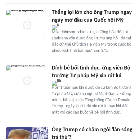
Thắng lợi lớn cho ông Trump ngay
ngày mở đầu của Quốc hội Mỹ
Mike Johnson - chính trị gia Cộng hòa đến từ
Louisiana vốn được ông Trump ủng hộ - đã tái
đắc cử ghế Chủ tịch Hạ viện Mỹ trong cuộc bỏ
phiếu kịch tính bất ngờ hôm 3/1.
Dính bê bối tình dục, ứng viên Bộ
trưởng Tư pháp Mỹ xin rút lui
Hơn 1 tuần sau khi được đề cử làm Bộ trưởng
Tư pháp Mỹ, cựu hạ nghị sĩ Matt Gaetz - đồng
minh thân cận của Tổng thống đắc cử Donald
Trump - ngày 21/11 đã xin rút lui sau khi đối
mặt với các cáo buộc về bê bối tình dục.
Ông Trump có châm ngòi 'làn sóng
trả thù'?