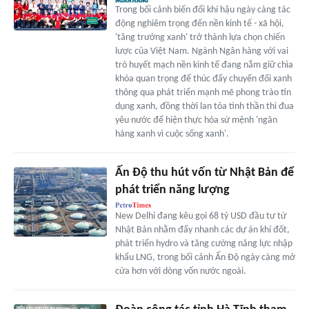
Trong bối cảnh biến đổi khí hậu ngày càng tác
động nghiêm trọng đến nền kinh tế - xã hội,
'tăng trưởng xanh' trở thành lựa chọn chiến
lược của Việt Nam. Ngành Ngân hàng với vai
trò huyết mạch nền kinh tế đang nắm giữ chìa
khóa quan trọng để thúc đẩy chuyển đổi xanh
thông qua phát triển mạnh mẽ phong trào tín
dụng xanh, đồng thời lan tỏa tinh thần thi đua
yêu nước để hiện thực hóa sứ mệnh 'ngân
hàng xanh vì cuộc sống xanh'.
Ấn Độ thu hút vốn từ Nhật Bản để
phát triển năng lượng
New Delhi đang kêu gọi 68 tỷ USD đầu tư từ
Nhật Bản nhằm đẩy nhanh các dự án khí đốt,
phát triển hydro và tăng cường năng lực nhập
khẩu LNG, trong bối cảnh Ấn Độ ngày càng mở
cửa hơn với dòng vốn nước ngoài.