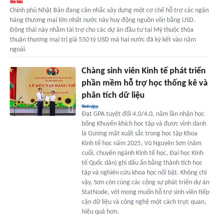
Chính phủ Nhật Bản đang cân nhắc xây dựng một cơ chế hỗ trợ các ngân
hàng thương mại lớn nhất nước này huy động nguồn vốn bằng USD.
Động thái này nhằm tài trợ cho các dự án đầu tư tại Mỹ thuộc thỏa
thuận thương mại trị giá 550 tỷ USD mà hai nước đã ký kết vào năm
ngoái.
Chàng sinh viên Kinh tế phát triển
phần mềm hỗ trợ học thống kê và
phân tích dữ liệu
Đạt GPA tuyệt đối 4.0/4.0, năm lần nhận học
bổng Khuyến khích học tập và được vinh danh
là Gương mặt xuất sắc trong học tập Khoa
Kinh tế học năm 2025, Vũ Nguyên Sơn (năm
cuối, chuyên ngành Kinh tế học, Đại học Kinh
tế Quốc dân) ghi dấu ấn bằng thành tích học
tập và nghiên cứu khoa học nổi bật. Không chỉ
vậy, Sơn còn cùng các cộng sự phát triển dự án
StatNode, với mong muốn hỗ trợ sinh viên tiếp
cận dữ liệu và công nghệ một cách trực quan,
hiệu quả hơn.