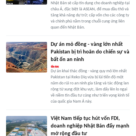
Nhật Bản sẽ cấp tín dụng cho doanh nghiệp tại
châu Á, đặc biệt là ASEAN, để mua dầu thô và
tăng khả năng dự trữ; cấp vốn cho các công ty
và chính phủ nằm trong chuỗi cung ứng liên
quan đến Nhật Bản.
Dự án mỏ đồng - vàng lớn nhất
Pakistan bị trì hoãn do chiến sự và
bất ổn an ninh
Dự án khai thác đồng - vàng quy mô lớn nhất
Pakistan tại Reko Diq vừa bị lùi tiến độ một
năm do rủi ro an ninh gia tăng và tác động lan
rộng từ xung đột khu vực, làm dấy lên lo ngại
về niềm tin đầu tư cũng như triển vọng kinh tế
của quốc gia Nam Á này.
Việt Nam tiếp tục hút vốn FDI,
doanh nghiệp Nhật Bản đẩy mạnh
mở rộng đầu tư