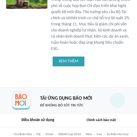
phủ về cuộc họp Ban Chỉ đạo triển khai Nghị
quyết 68 mới đây, Thủ tướng yêu cầu Bộ Tài
chính và NHNN trình cơ chế hỗ trợ lãi suất 2%
trong tháng 11. Mục tiêu là giảm chi phí vốn
cho doanh nghiệp tư nhân, hộ kinh doanh và
cá nhân kinh doanh thực hiện các dự án xanh,
tuần hoàn hoặc đáp ứng khung tiêu chuẩn
ESG.
XEM THÊM
TẢI ỨNG DỤNG BÁO MỚI
ĐỂ KHÔNG BỎ SÓT TIN TỨC
Điều khoản sử dụng
Chính sách bảo mật
Chợ Biên Hòa
Mỹ
Oman
ASEAN Cup 2026
Năm
Iran
Eo Biển Hormuz