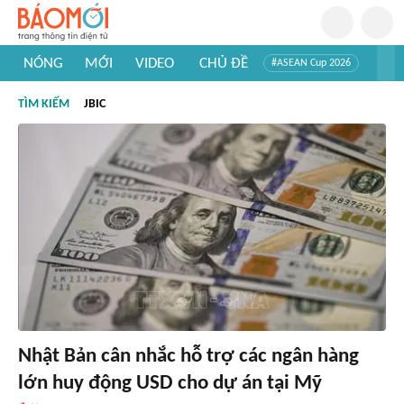
NÓNG
MỚI
VIDEO
CHỦ ĐỀ
#ASEAN Cup 2026
#Trí tuệ nhân tạo
#Mỹ - Iran
#Khám phá Việt Nam
TÌM KIẾM
JBIC
#Khám phá thế giới
Nhật Bản cân nhắc hỗ trợ các ngân hàng
lớn huy động USD cho dự án tại Mỹ