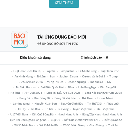
XEM THÊM
TẢI ỨNG DỤNG BÁO MỚI
ĐỂ KHÔNG BỎ SÓT TIN TỨC
Điều khoản sử dụng
Chính sách bảo mật
Luật Phát Triển Đô Thị
Logistic
Campuchia
Lê Minh Hưng
Luật Kiến Trúc
An Ninh Mạng
Tô Lâm
Iran
Sophon Zaram
Đường Vành Đai 5
Trump
ASEAN Cup 2026
Vùng Thủ Đô
Doanh Nghiệp
Indonesia
Mỹ
Eo Biển Hormuz
Đại Biểu Quốc Hội
Năm
Liên Bang Nga
Kim Sang-Sik
Hạ Tầng
AFF Cup 2026
Lịch Thi Đấu AFF Cup 2026
Bảng Xếp Hạng AFF Cup 2026
Bóng Đá
Báo Bóng Đá
Bóng Đá Việt Nam
Thể Thao
Lionel Messi
Lamine Yamal
Nguyễn Xuân Son
Nguyễn Đình Bắc
Tin Thế Giới
Pháp Luật
Xã Hội
Tin Bão
Tin Tức
Giá Vàng
Tuyển Việt Nam
U23 Việt Nam
U17 Việt Nam
Kết Quả Bóng Đá
Ngoại Hạng Anh
Bảng Xếp Hạng Ngoại Hạng Anh
Lịch Thi Đấu Ngoại Hạng Anh
Cúp C1
Kết Quả Vietlott Power 6/55
Kết Quả Xổ Số
Xổ Số Miền Nam
Xổ Số Miền Bắc
Xổ Số Miền Trung
Giao Thông
Thời Sự