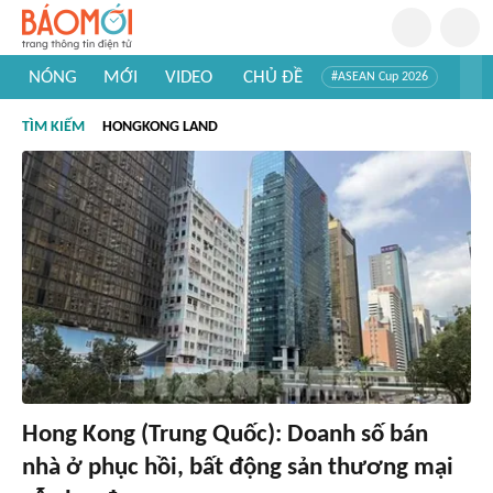
NÓNG
MỚI
VIDEO
CHỦ ĐỀ
#ASEAN Cup 2026
#Trí tuệ nhân tạo
#Mỹ - Iran
#Khám phá Việt Nam
TÌM KIẾM
HONGKONG LAND
#Khám phá thế giới
Hong Kong (Trung Quốc): Doanh số bán
nhà ở phục hồi, bất động sản thương mại