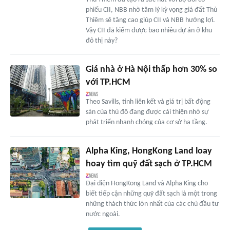
phiếu CII, NBB nhờ tâm lý kỳ vọng giá đất Thủ
Thiêm sẽ tăng cao giúp CII và NBB hưởng lợi.
Vậy CII đã kiếm được bao nhiêu dự án ở khu
đô thị này?
Giá nhà ở Hà Nội thấp hơn 30% so
với TP.HCM
Theo Savills, tính liên kết và giá trị bất động
sản của thủ đô đang được cải thiện nhờ sự
phát triển nhanh chóng của cơ sở hạ tầng.
Alpha King, HongKong Land loay
hoay tìm quỹ đất sạch ở TP.HCM
Đại diện HongKong Land và Alpha King cho
biết tiếp cận những quỹ đất sạch là một trong
những thách thức lớn nhất của các chủ đầu tư
nước ngoài.