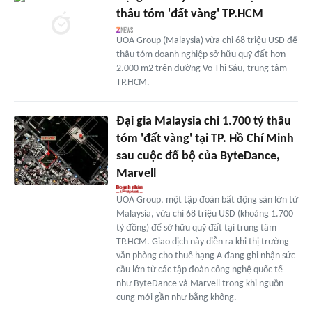
thâu tóm 'đất vàng' TP.HCM
UOA Group (Malaysia) vừa chi 68 triệu USD để
thâu tóm doanh nghiệp sở hữu quỹ đất hơn
2.000 m2 trên đường Võ Thị Sáu, trung tâm
TP.HCM.
Đại gia Malaysia chi 1.700 tỷ thâu
tóm 'đất vàng' tại TP. Hồ Chí Minh
sau cuộc đổ bộ của ByteDance,
Marvell
UOA Group, một tập đoàn bất động sản lớn từ
Malaysia, vừa chi 68 triệu USD (khoảng 1.700
tỷ đồng) để sở hữu quỹ đất tại trung tâm
TP.HCM. Giao dịch này diễn ra khi thị trường
văn phòng cho thuê hạng A đang ghi nhận sức
cầu lớn từ các tập đoàn công nghệ quốc tế
như ByteDance và Marvell trong khi nguồn
cung mới gần như bằng không.