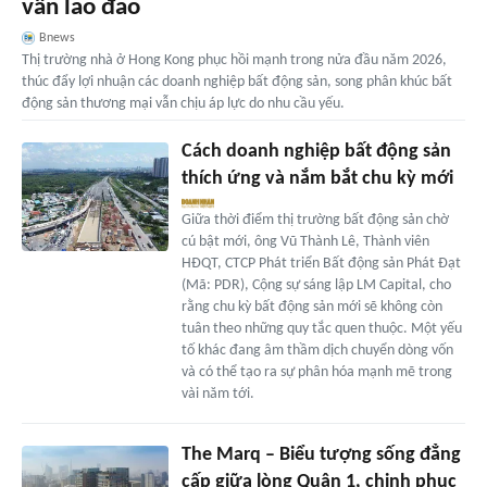
vẫn lao đao
Bnews
Thị trường nhà ở Hong Kong phục hồi mạnh trong nửa đầu năm 2026,
thúc đẩy lợi nhuận các doanh nghiệp bất động sản, song phân khúc bất
động sản thương mại vẫn chịu áp lực do nhu cầu yếu.
Cách doanh nghiệp bất động sản
thích ứng và nắm bắt chu kỳ mới
Giữa thời điểm thị trường bất động sản chờ
cú bật mới, ông Vũ Thành Lê, Thành viên
HĐQT, CTCP Phát triển Bất động sản Phát Đạt
(Mã: PDR), Cộng sự sáng lập LM Capital, cho
rằng chu kỳ bất động sản mới sẽ không còn
tuân theo những quy tắc quen thuộc. Một yếu
tố khác đang âm thầm dịch chuyển dòng vốn
và có thể tạo ra sự phân hóa mạnh mẽ trong
vài năm tới.
The Marq – Biểu tượng sống đẳng
cấp giữa lòng Quận 1, chinh phục