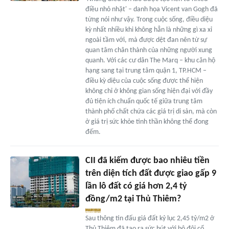
điều nhỏ nhặt' – danh họa Vicent van Gogh đã
từng nói như vậy. Trong cuộc sống, điều diệu
kỳ nhất nhiều khi không hẳn là những gì xa xỉ
ngoài tầm với, mà được dệt đan nên từ sự
quan tâm chân thành của những người xung
quanh. Với các cư dân The Marq – khu căn hộ
hạng sang tại trung tâm quận 1, TP.HCM –
điều kỳ diệu của cuộc sống được thể hiện
không chỉ ở không gian sống hiện đại với đầy
đủ tiện ích chuẩn quốc tế giữa trung tâm
thành phố chất chứa các giá trị di sản, mà còn
ở giá trị sức khỏe tinh thần không thể đong
đếm.
CII đã kiếm được bao nhiêu tiền
trên diện tích đất được giao gấp 9
lần lô đất có giá hơn 2,4 tỷ
đồng/m2 tại Thủ Thiêm?
Sau thông tin đấu giá đất kỷ lục 2,45 tỷ/m2 ở
Thủ Thiêm đã tạo ra sức hút với bộ đôi cổ