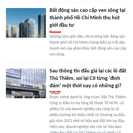
Bất động sản cao cấp ven sông tại
thành phố Hồ Chí Minh thu hút
giới đầu tư
Những năm gần đây, thị trường bất động sản
thành phố Hồ Chí Minh chứng kiến sự trỗi dậy
mạnh mẽ của phân khúc bất động sản cao cấp
ven sông.
Sau thông tin đấu giá lại các lô đất
Thủ Thiêm, soi lại CII từng 'đình
đám' một thời nay có những gì?
Được mệnh danh là 'ông trùm' đất Thủ Thiêm,
Công ty Đầu tư Hạ tầng Kỹ thuật TP HCM, cổ
phiếu CII của doanh nghiệp này cũng là cổ
phiếu hưởng lợi nhiều nhất từ thương vụ đấu
giá năm 2021 nhờ sở hữu quỹ đất lớn tại đây.
Hiện nay, doanh nghiệp này còn sở hữu bao
nhiêu khu đất tại Thủ Thiêm và cổ phiếu CII