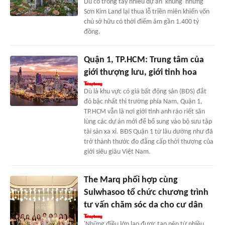
Dù có trong tay nhiều dự án 'khủng' nhưng
Sơn Kim Land lại thua lỗ triền miên khiến vốn
chủ sở hữu có thời điểm âm gần 1.400 tỷ
đồng.
Quận 1, TP.HCM: Trung tâm của
giới thượng lưu, giới tinh hoa
Dù là khu vực có giá bất động sản (BĐS) đắt
đỏ bậc nhất thị trường phía Nam, Quận 1,
TP.HCM vẫn là nơi giới tinh anh ráo riết săn
lùng các dự án mới để bổ sung vào bộ sưu tập
tài sản xa xỉ. BĐS Quận 1 từ lâu dường như đã
trở thành thước đo đẳng cấp thời thượng của
giới siêu giàu Việt Nam.
The Marq phối hợp cùng
Sulwhasoo tổ chức chương trình
tư vấn chăm sóc da cho cư dân
'Những điều lớn lao được tạo nên từ nhiều