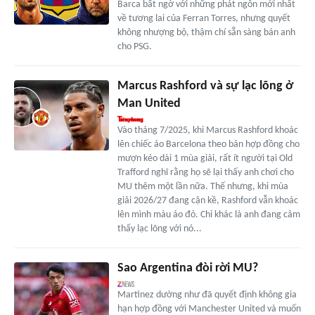
Barca bất ngờ với những phát ngôn mới nhất
về tương lai của Ferran Torres, nhưng quyết
không nhượng bộ, thậm chí sẵn sàng bán anh
cho PSG.
Marcus Rashford và sự lạc lõng ở
Man United
Vào tháng 7/2025, khi Marcus Rashford khoác
lên chiếc áo Barcelona theo bản hợp đồng cho
mượn kéo dài 1 mùa giải, rất ít người tại Old
Trafford nghĩ rằng họ sẽ lại thấy anh chơi cho
MU thêm một lần nữa. Thế nhưng, khi mùa
giải 2026/27 đang cận kề, Rashford vẫn khoác
lên mình màu áo đỏ. Chỉ khác là anh đang cảm
thấy lạc lõng với nó...
Sao Argentina đòi rời MU?
Martinez dường như đã quyết định không gia
hạn hợp đồng với Manchester United và muốn