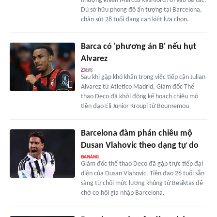
nhượng khiến Marcus Rashford rơi vào bế tắc.
Dù sở hữu phong độ ấn tượng tại Barcelona,
chân sút 28 tuổi đang cạn kiệt lựa chọn.
Barca có 'phương án B' nếu hụt
Alvarez
Sau khi gặp khó khăn trong việc tiếp cận Julian
Alvarez từ Atletico Madrid, Giám đốc Thể
thao Deco đã khởi động kế hoạch chiêu mộ
tiền đạo Eli Junior Kroupi từ Bournemou
Barcelona đàm phán chiêu mộ
Dusan Vlahovic theo dạng tự do
Giám đốc thể thao Deco đã gặp trực tiếp đại
diện của Dusan Vlahovic. Tiền đạo 26 tuổi sẵn
sàng từ chối mức lương khủng từ Besiktas để
chờ cơ hội gia nhập Barcelona.