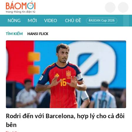
NÓNG
MỚI
VIDEO
CHỦ ĐỀ
#ASEAN Cup 2026
#Trí tuệ nhân tạo
#Mỹ - Iran
#Khám phá Việt Nam
TÌM KIẾM
HANSI FLICK
#Khám phá thế giới
Rodri đến với Barcelona, hợp lý cho cả đôi
bên