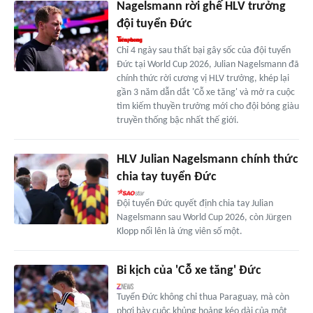
Nagelsmann rời ghế HLV trưởng
đội tuyển Đức
Chỉ 4 ngày sau thất bại gây sốc của đội tuyển
Đức tại World Cup 2026, Julian Nagelsmann đã
chính thức rời cương vị HLV trưởng, khép lại
gần 3 năm dẫn dắt 'Cỗ xe tăng' và mở ra cuộc
tìm kiếm thuyền trưởng mới cho đội bóng giàu
truyền thống bậc nhất thế giới.
HLV Julian Nagelsmann chính thức
chia tay tuyển Đức
Đội tuyển Đức quyết định chia tay Julian
Nagelsmann sau World Cup 2026, còn Jürgen
Klopp nổi lên là ứng viên số một.
Bi kịch của 'Cỗ xe tăng' Đức
Tuyển Đức không chỉ thua Paraguay, mà còn
phơi bày cuộc khủng hoảng kéo dài của một