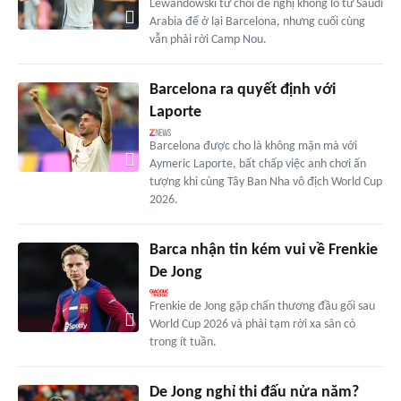
Lewandowski từ chối đề nghị khổng lồ từ Saudi
Arabia để ở lại Barcelona, nhưng cuối cùng
vẫn phải rời Camp Nou.
Barcelona ra quyết định với
Laporte
Barcelona được cho là không mặn mà với
Aymeric Laporte, bất chấp việc anh chơi ấn
tượng khi cùng Tây Ban Nha vô địch World Cup
2026.
Barca nhận tin kém vui về Frenkie
De Jong
Frenkie de Jong gặp chấn thương đầu gối sau
World Cup 2026 và phải tạm rời xa sân cỏ
trong ít tuần.
De Jong nghỉ thi đấu nửa năm?