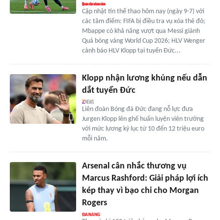
Cập nhật tin thể thao hôm nay (ngày 9-7) với
các tâm điểm: FIFA bị điều tra vụ xóa thẻ đỏ;
Mbappe có khả năng vượt qua Messi giành
Quả bóng vàng World Cup 2026; HLV Wenger
cảnh báo HLV Klopp tại tuyển Đức...
Klopp nhận lương khủng nếu dẫn
dắt tuyển Đức
Liên đoàn Bóng đá Đức đang nỗ lực đưa
Jurgen Klopp lên ghế huấn luyện viên trưởng
với mức lương kỷ lục từ 10 đến 12 triệu euro
mỗi năm.
Arsenal cân nhắc thương vụ
Marcus Rashford: Giải pháp lợi ích
kép thay vì bạo chi cho Morgan
Rogers