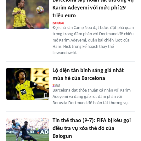
Barcelona sắp hoàn tất thương vụ
Karim Adeyemi với mức phí 29
triệu euro
Đội chủ sân Camp Nou đạt bước đột phá quan
trọng trong đàm phán với Dortmund để chiêu
mộ Karim Adeyemi, quân bài chiến lược của
Hansi Flick trong kế hoạch thay thế
Lewandowski.
Lộ diện tân binh sáng giá nhất
mùa hè của Barcelona
Barcelona đạt thỏa thuận cá nhân với Karim
Adeyemi và đang gấp rút đàm phán với
Borussia Dortmund để hoàn tất thương vụ.
Tin thể thao (9-7): FIFA bị kêu gọi
điều tra vụ xóa thẻ đỏ của
Balogun