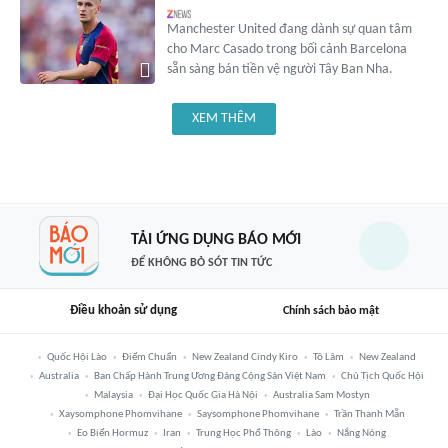
Manchester United đang dành sự quan tâm
cho Marc Casado trong bối cảnh Barcelona
sẵn sàng bán tiền vệ người Tây Ban Nha.
XEM THÊM
TẢI ỨNG DỤNG BÁO MỚI
ĐỂ KHÔNG BỎ SÓT TIN TỨC
Điều khoản sử dụng
Chính sách bảo mật
Quốc Hội Lào
Điểm Chuẩn
New Zealand Cindy Kiro
Tô Lâm
New Zealand
Australia
Ban Chấp Hành Trung Ương Đảng Cộng Sản Việt Nam
Chủ Tịch Quốc Hội
Malaysia
Đại Học Quốc Gia Hà Nội
Australia Sam Mostyn
Xaysomphone Phomvihane
Saysomphone Phomvihane
Trần Thanh Mẫn
Eo Biển Hormuz
Iran
Trung Học Phổ Thông
Lào
Nắng Nóng