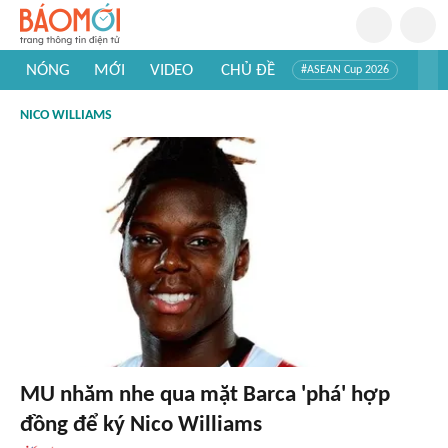
NÓNG
MỚI
VIDEO
CHỦ ĐỀ
#ASEAN Cup 2026
#Trí tuệ nhân tạo
#Mỹ - Iran
#Khám phá Việt Nam
NICO WILLIAMS
#Khám phá thế giới
MU nhăm nhe qua mặt Barca 'phá' hợp
đồng để ký Nico Williams