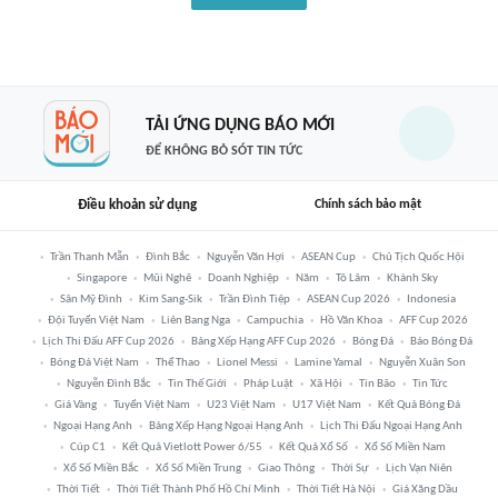
TẢI ỨNG DỤNG BÁO MỚI
ĐỂ KHÔNG BỎ SÓT TIN TỨC
Điều khoản sử dụng
Chính sách bảo mật
Trần Thanh Mẫn
Đình Bắc
Nguyễn Văn Hợi
ASEAN Cup
Chủ Tịch Quốc Hội
Singapore
Mũi Nghê
Doanh Nghiệp
Năm
Tô Lâm
Khánh Sky
Sân Mỹ Đình
Kim Sang-Sik
Trần Đình Tiệp
ASEAN Cup 2026
Indonesia
Đội Tuyển Việt Nam
Liên Bang Nga
Campuchia
Hồ Văn Khoa
AFF Cup 2026
Lịch Thi Đấu AFF Cup 2026
Bảng Xếp Hạng AFF Cup 2026
Bóng Đá
Báo Bóng Đá
Bóng Đá Việt Nam
Thể Thao
Lionel Messi
Lamine Yamal
Nguyễn Xuân Son
Nguyễn Đình Bắc
Tin Thế Giới
Pháp Luật
Xã Hội
Tin Bão
Tin Tức
Giá Vàng
Tuyển Việt Nam
U23 Việt Nam
U17 Việt Nam
Kết Quả Bóng Đá
Ngoại Hạng Anh
Bảng Xếp Hạng Ngoại Hạng Anh
Lịch Thi Đấu Ngoại Hạng Anh
Cúp C1
Kết Quả Vietlott Power 6/55
Kết Quả Xổ Số
Xổ Số Miền Nam
Xổ Số Miền Bắc
Xổ Số Miền Trung
Giao Thông
Thời Sự
Lịch Vạn Niên
Thời Tiết
Thời Tiết Thành Phố Hồ Chí Minh
Thời Tiết Hà Nội
Giá Xăng Dầu