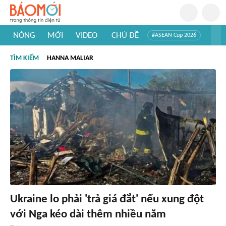
NÓNG
MỚI
VIDEO
CHỦ ĐỀ
#ASEAN Cup 2026
#Trí tuệ nhân tạo
#Mỹ - Iran
#Khám phá Việt Nam
TÌM KIẾM
HANNA MALIAR
#Khám phá thế giới
Ukraine lo phải 'trả giá đắt' nếu xung đột
với Nga kéo dài thêm nhiều năm