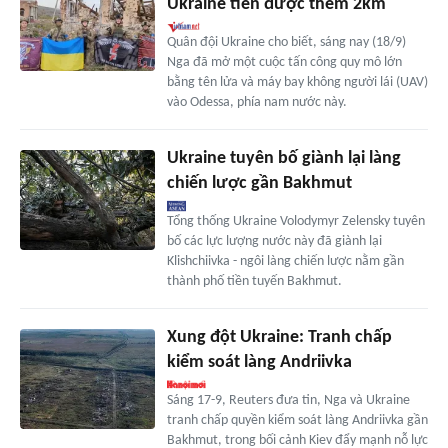
Ukraine tiến được thêm 2km
Quân đội Ukraine cho biết, sáng nay (18/9)
Nga đã mở một cuộc tấn công quy mô lớn
bằng tên lửa và máy bay không người lái (UAV)
vào Odessa, phía nam nước này.
Ukraine tuyên bố giành lại làng
chiến lược gần Bakhmut
Tổng thống Ukraine Volodymyr Zelensky tuyên
bố các lực lượng nước này đã giành lại
Klishchiivka - ngôi làng chiến lược nằm gần
thành phố tiền tuyến Bakhmut.
Xung đột Ukraine: Tranh chấp
kiểm soát làng Andriivka
Sáng 17-9, Reuters đưa tin, Nga và Ukraine
tranh chấp quyền kiểm soát làng Andriivka gần
Bakhmut, trong bối cảnh Kiev đẩy mạnh nỗ lực