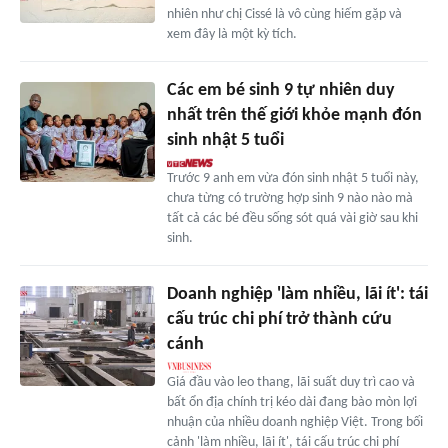
nhiên như chị Cissé là vô cùng hiếm gặp và
xem đây là một kỳ tích.
Các em bé sinh 9 tự nhiên duy
nhất trên thế giới khỏe mạnh đón
sinh nhật 5 tuổi
Trước 9 anh em vừa đón sinh nhật 5 tuổi này,
chưa từng có trường hợp sinh 9 nào nào mà
tất cả các bé đều sống sót quá vài giờ sau khi
sinh.
Doanh nghiệp 'làm nhiều, lãi ít': tái
cấu trúc chi phí trở thành cứu
cánh
Giá đầu vào leo thang, lãi suất duy trì cao và
bất ổn địa chính trị kéo dài đang bào mòn lợi
nhuận của nhiều doanh nghiệp Việt. Trong bối
cảnh 'làm nhiều, lãi ít', tái cấu trúc chi phí