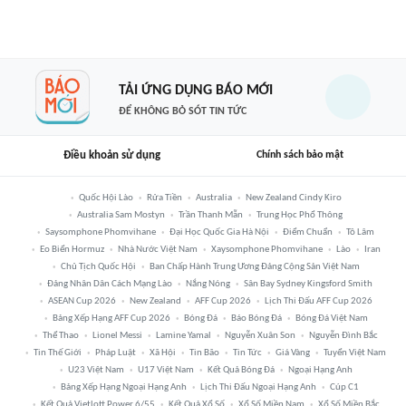
TẢI ỨNG DỤNG BÁO MỚI
ĐỂ KHÔNG BỎ SÓT TIN TỨC
Điều khoản sử dụng
Chính sách bảo mật
Quốc Hội Lào
Rửa Tiền
Australia
New Zealand Cindy Kiro
Australia Sam Mostyn
Trần Thanh Mẫn
Trung Học Phổ Thông
Saysomphone Phomvihane
Đại Học Quốc Gia Hà Nội
Điểm Chuẩn
Tô Lâm
Eo Biển Hormuz
Nhà Nước Việt Nam
Xaysomphone Phomvihane
Lào
Iran
Chủ Tịch Quốc Hội
Ban Chấp Hành Trung Ương Đảng Cộng Sản Việt Nam
Đảng Nhân Dân Cách Mạng Lào
Nắng Nóng
Sân Bay Sydney Kingsford Smith
ASEAN Cup 2026
New Zealand
AFF Cup 2026
Lịch Thi Đấu AFF Cup 2026
Bảng Xếp Hạng AFF Cup 2026
Bóng Đá
Báo Bóng Đá
Bóng Đá Việt Nam
Thể Thao
Lionel Messi
Lamine Yamal
Nguyễn Xuân Son
Nguyễn Đình Bắc
Tin Thế Giới
Pháp Luật
Xã Hội
Tin Bão
Tin Tức
Giá Vàng
Tuyển Việt Nam
U23 Việt Nam
U17 Việt Nam
Kết Quả Bóng Đá
Ngoại Hạng Anh
Bảng Xếp Hạng Ngoại Hạng Anh
Lịch Thi Đấu Ngoại Hạng Anh
Cúp C1
Kết Quả Vietlott Power 6/55
Kết Quả Xổ Số
Xổ Số Miền Nam
Xổ Số Miền Bắc