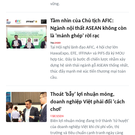
vững.
Tầm nhìn của Chủ tịch AFIC:
Ngành nội thất ASEAN không còn
là 'mảnh ghép' rời rạc
Tại Hội nghị lãnh đạo AFIC, 4 hội chợ lớn
HawaExpo, EFE, IFFINA+ và PIFS đã ký MOU
hợp tác. Đây là bước đi chiến lược nhằm xây
dựng hệ sinh thái ngành gỗ ASEAN thống nhất,
thúc đẩy mạnh mẽ xúc tiến thương mại toàn
cầu.
Thoát 'bẫy' lợi nhuận mỏng,
doanh nghiệp Việt phải đổi 'cách
chơi'
Biên lợi nhuận mỏng đang trở thành 'tử huyệt'
của doanh nghiệp Việt khi chi phí vốn, thị
trường và tiêu chuẩn cạnh tranh ngày càng