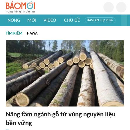
NÓNG
MỚI
VIDEO
CHỦ ĐỀ
#ASEAN Cup 2026
#Trí tuệ nhân tạo
#Mỹ - Iran
#Khám phá Việt Nam
TÌM KIẾM
HAWA
#Khám phá thế giới
Nâng tầm ngành gỗ từ vùng nguyên liệu
bền vững