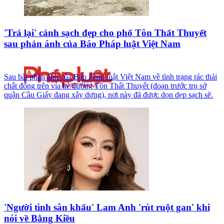
'Trả lại' cảnh sạch đẹp cho phố Tôn Thất Thuyết
sau phản ánh của Báo Pháp luật Việt Nam
Sau bài phản ánh của Báo Pháp luật Việt Nam về tình trạng rác thải
chất đống trên vỉa hè đường Tôn Thất Thuyết (đoạn trước trụ sở
quận Cầu Giấy đang xây dựng), nơi này đã được dọn dẹp sạch sẽ.
'Người tình sân khấu' Lam Anh 'rút ruột gan' khi
nói về Bằng Kiều