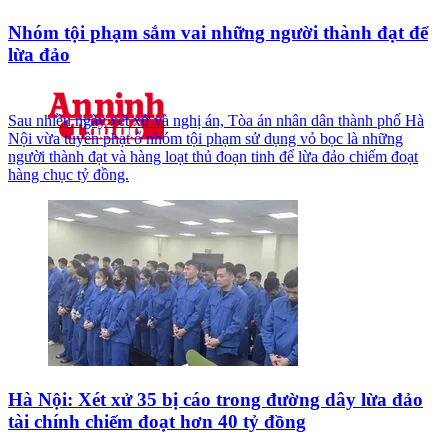
Nhóm tội phạm sắm vai những người thành đạt để
lừa đảo
Sau nhiều ngày xét xử và nghị án, Tòa án nhân dân thành phố Hà
Nội vừa tuyên phạt ổ nhóm tội phạm sử dụng vỏ bọc là những
người thành đạt và hàng loạt thủ đoạn tinh để lừa đảo chiếm đoạt
hàng chục tỷ đồng.
Hà Nội: Xét xử 35 bị cáo trong đường dây lừa đảo
tài chính chiếm đoạt hơn 40 tỷ đồng