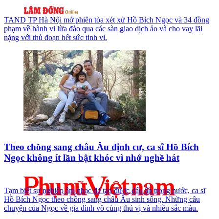
TAND TP Hà Nội mở phiên tòa xét xử Hồ Bích Ngọc và 34 đồng
phạm về hành vi lừa đảo qua các sàn giao dịch ảo và cho vay lãi
nặng với thủ đoạn hết sức tinh vi.
Theo chồng sang châu Âu định cư, ca sĩ Hồ Bích
Ngọc không ít lần bật khóc vì nhớ nghề hát
Tạm biệt sự nghiệp âm nhạc đã tạo được dấu ấn trong nước, ca sĩ
Hồ Bích Ngọc theo chồng sang châu Âu sinh sống. Những câu
chuyện của Ngọc về gia đình vô cùng thú vị và nhiều sắc màu.