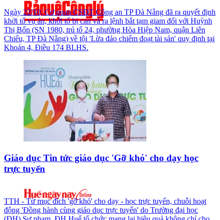
Ngày 22/10, Cơ quan CSĐT Công an TP Đà Nẵng đã ra quyết định
khởi tố vụ án, khởi tố bị can và ra lệnh bắt tạm giam đối với Huỳnh
Thị Bốn (SN 1980, trú tổ 24, phường Hòa Hiệp Nam, quận Liên
Chiểu, TP Đà Nẵng) về tội 'Lừa đảo chiếm đoạt tài sản' quy định tại
Khoản 4, Điều 174 BLHS.
Giáo dục Tin tức giáo dục 'Gỡ khó' cho dạy học
trực tuyến
TTH - Từ mục đích 'gỡ khó' cho dạy - học trực tuyến, chuỗi hoạt
động 'Đồng hành cùng giáo dục trực tuyến' do Trường đại học
(ĐH) Sư phạm, ĐH Huế tổ chức mang lại hiệu quả không chỉ cho