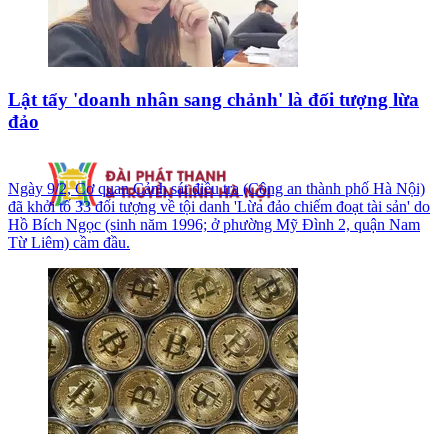
Lật tẩy 'doanh nhân sang chảnh' là đối tượng lừa
đảo
Ngày 9/2, Cơ quan Cảnh sát điều tra (Công an thành phố Hà Nội)
đã khởi tố 33 đối tượng về tội danh 'Lừa đảo chiếm đoạt tài sản' do
Hồ Bích Ngọc (sinh năm 1996; ở phường Mỹ Đình 2, quận Nam
Từ Liêm) cầm đầu.