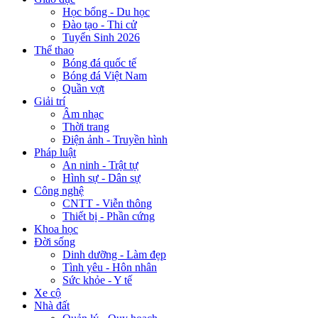
Học bổng - Du học
Đào tạo - Thi cử
Tuyển Sinh 2026
Thể thao
Bóng đá quốc tế
Bóng đá Việt Nam
Quần vợt
Giải trí
Âm nhạc
Thời trang
Điện ảnh - Truyền hình
Pháp luật
An ninh - Trật tự
Hình sự - Dân sự
Công nghệ
CNTT - Viễn thông
Thiết bị - Phần cứng
Khoa học
Đời sống
Dinh dưỡng - Làm đẹp
Tình yêu - Hôn nhân
Sức khỏe - Y tế
Xe cộ
Nhà đất