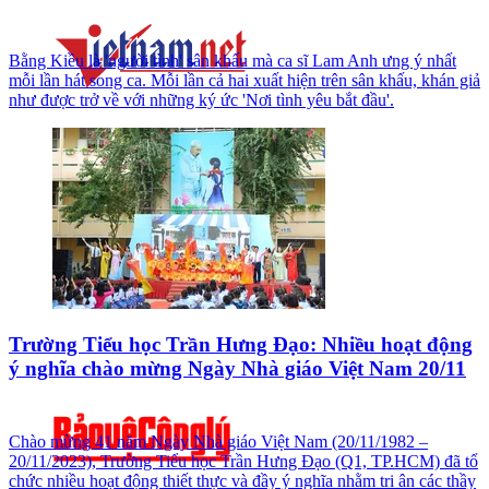
Bằng Kiều là 'người tình' sân khấu mà ca sĩ Lam Anh ưng ý nhất
mỗi lần hát song ca. Mỗi lần cả hai xuất hiện trên sân khấu, khán giả
như được trở về với những ký ức 'Nơi tình yêu bắt đầu'.
Trường Tiểu học Trần Hưng Đạo: Nhiều hoạt động
ý nghĩa chào mừng Ngày Nhà giáo Việt Nam 20/11
Chào mừng 41 năm Ngày Nhà giáo Việt Nam (20/11/1982 –
20/11/2023), Trường Tiểu học Trần Hưng Đạo (Q1, TP.HCM) đã tổ
chức nhiều hoạt động thiết thực và đầy ý nghĩa nhằm tri ân các thầy