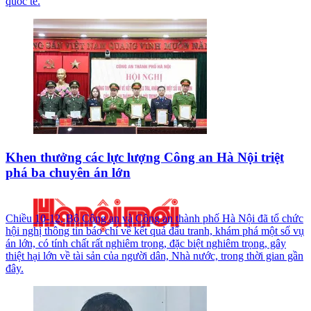
quốc tế.
Khen thưởng các lực lượng Công an Hà Nội triệt
phá ba chuyên án lớn
Chiều 10-12, Bộ Công an và Công an thành phố Hà Nội đã tổ chức
hội nghị thông tin báo chí về kết quả đấu tranh, khám phá một số vụ
án lớn, có tính chất rất nghiêm trọng, đặc biệt nghiêm trọng, gây
thiệt hại lớn về tài sản của người dân, Nhà nước, trong thời gian gần
đây.