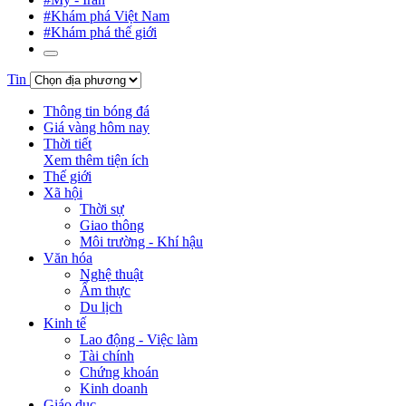
#Khám phá Việt Nam
#Khám phá thế giới
Tin
Thông tin bóng đá
Giá vàng hôm nay
Thời tiết
Xem thêm tiện ích
Thế giới
Xã hội
Thời sự
Giao thông
Môi trường - Khí hậu
Văn hóa
Nghệ thuật
Ẩm thực
Du lịch
Kinh tế
Lao động - Việc làm
Tài chính
Chứng khoán
Kinh doanh
Giáo dục