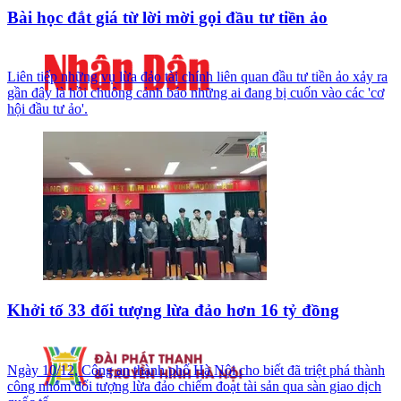
Bài học đắt giá từ lời mời gọi đầu tư tiền ảo
Liên tiếp những vụ lừa đảo tài chính liên quan đầu tư tiền ảo xảy ra
gần đây là hồi chuông cảnh báo những ai đang bị cuốn vào các 'cơ
hội đầu tư ảo'.
Khởi tố 33 đối tượng lừa đảo hơn 16 tỷ đồng
Ngày 10/12, Công an thành phố Hà Nội cho biết đã triệt phá thành
công nhóm đối tượng lừa đảo chiếm đoạt tài sản qua sàn giao dịch