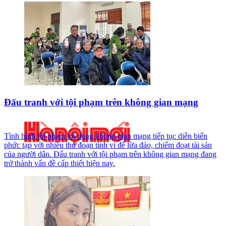
Đấu tranh với tội phạm trên không gian mạng
Tình hình tội phạm lợi dụng không gian mạng tiếp tục diễn biến
phức tạp với nhiều thủ đoạn tinh vi để lừa đảo, chiếm đoạt tài sản
của người dân. Đấu tranh với tội phạm trên không gian mạng đang
trở thành vấn đề cấp thiết hiện nay.