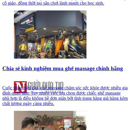
cô giáo, đồng thời tạo sân chơi lành mạnh cho học sinh.
Chia sẻ kinh nghiệm mua ghế massage chính hãng
Cuộc sống hiện đại, ghế massage chăm sóc sức khỏe được nhiều gia
đình quan tâm. Tuy nhiên việc lựa chọn được chiếc ghế massage
phù hợp là điều không hề đơn giản bởi tình trạng hàng giả hàng kém
chất lượng ngày càng nhiều.