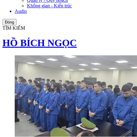
Quản lý - Quy hoạch
Không gian - Kiến trúc
Audio
Đóng
TÌM KIẾM
HỒ BÍCH NGỌC