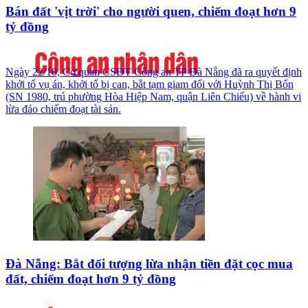
Bán đất 'vịt trời' cho người quen, chiếm đoạt hơn 9
tỷ đồng
Ngày 22/10, Cơ quan CSĐT Công an TP Đà Nẵng đã ra quyết định
khởi tố vụ án, khởi tố bị can, bắt tạm giam đối với Huỳnh Thị Bốn
(SN 1980, trú phường Hòa Hiệp Nam, quận Liên Chiểu) về hành vi
lừa đảo chiếm đoạt tài sản.
Đà Nẵng: Bắt đối tượng lừa nhận tiền đặt cọc mua
đất, chiếm đoạt hơn 9 tỷ đồng