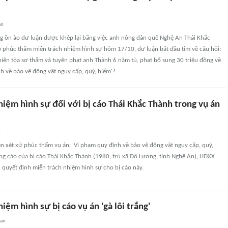
an
ắng ồn ào dư luận được khép lại bằng việc anh nông dân quê Nghệ An Thái Khắc
 phúc thẩm miễn trách nhiệm hình sự hôm 17/10, dư luận bắt đầu tìm về câu hỏi:
hiên tòa sơ thẩm và tuyên phạt anh Thành 6 năm tù, phạt bổ sung 30 triệu đồng về
nh về bảo vệ động vật nguy cấp, quý, hiếm'?
iệm hình sự đối với bị cáo Thái Khắc Thành trong vụ án
n
ên xét xử phúc thẩm vụ án: 'Vi phạm quy định về bảo vệ động vật nguy cấp, quý,
ng cáo của bị cáo Thái Khắc Thành (1980, trú xã Đô Lương, tỉnh Nghệ An), HĐXX
 quyết định miễn trách nhiệm hình sự cho bị cáo này.
iệm hình sự bị cáo vụ án 'gà lôi trắng'
uan