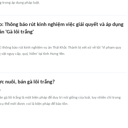
g trong áp dụng pháp luật.
: Thông báo rút kinh nghiệm việc giải quyết và áp dụng
n 'Gà lôi trắng'
) thông báo rút kinh nghiệm vụ án Thái Khắc Thành bị xét xử về tội 'Vi phạm quy
 vật nguy cấp, quý, hiếm' tại tỉnh Hưng Yên.
 nuôi, bán gà lôi trắng?
n
ản gà lôi trắng là một biện pháp để duy trì nòi giống của loài, tuy nhiên chỉ trong
cụ thể mới được coi là biện pháp để bảo tồn.