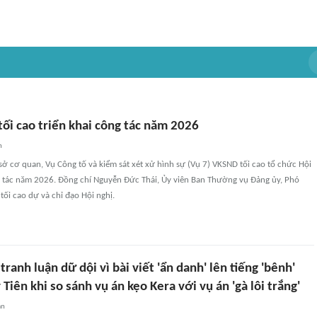
ối cao triển khai công tác năm 2026
n
 sở cơ quan, Vụ Công tố và kiểm sát xét xử hình sự (Vụ 7) VKSND tối cao tổ chức Hội
ng tác năm 2026. Đồng chí Nguyễn Đức Thái, Ủy viên Ban Thường vụ Đảng ủy, Phó
ối cao dự và chỉ đạo Hội nghị.
ranh luận dữ dội vì bài viết 'ẩn danh' lên tiếng 'bênh'
Tiên khi so sánh vụ án kẹo Kera với vụ án 'gà lôi trắng'
an