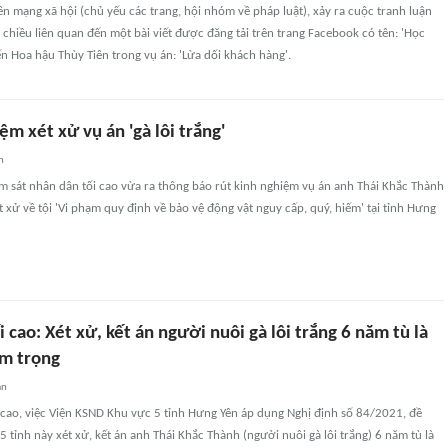
n mạng xã hội (chủ yếu các trang, hội nhóm về pháp luật), xảy ra cuộc tranh luận
i chiều liên quan đến một bài viết được đăng tải trên trang Facebook có tên: 'Học
đến Hoa hậu Thùy Tiên trong vụ án: 'Lừa dối khách hàng'.
ệm xét xử vụ án 'gà lôi trắng'
n
m sát nhân dân tối cao vừa ra thông báo rút kinh nghiệm vụ án anh Thái Khắc Thành
t xử về tội 'Vi phạm quy định về bảo vệ động vật nguy cấp, quý, hiếm' tại tỉnh Hưng
 cao: Xét xử, kết án người nuôi gà lôi trắng 6 năm tù là
êm trọng
an
 cao, việc Viện KSND Khu vực 5 tỉnh Hưng Yên áp dụng Nghị định số 84/2021, đề
 tỉnh này xét xử, kết án anh Thái Khắc Thành (người nuôi gà lôi trắng) 6 năm tù là