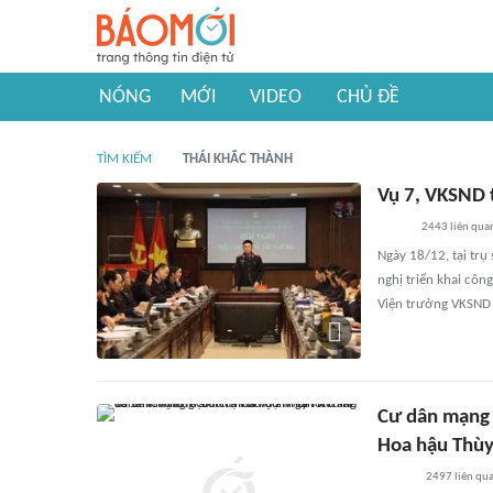
NÓNG
MỚI
VIDEO
CHỦ ĐỀ
TÌM KIẾM
THÁI KHẮC THÀNH
Vụ 7, VKSND t
2443
liên qua
Ngày 18/12, tại trụ
nghị triển khai cô
Viện trưởng VKSND t
Cư dân mạng t
Hoa hậu Thùy 
2497
liên qu