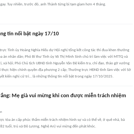
ngay. Tuy nhiên, trước đó, anh Thành từng bị tạm giam hơn 4 tháng.
ng tin nổi bật ngày 17/10
trực Tỉnh ủy Hoàng Nghĩa Hiếu dự Hội nghị tổng kết công tác thi đua khen thưởng
òa án nhân dân; Phó Bí thư Tỉnh ủy Võ Thị Minh Sinh chủ trì làm việc với MTTQ và
rị, xã hội; Phó Chủ tịch UBND tỉnh Nguyễn Văn Đệ kiểm tra, chỉ đạo, tháo gỡ vướng
ai thực hiện chính quyền địa phương 2 cấp; Thường trực HĐND tỉnh làm việc với Sở
yết kiến nghị cử tri… là những thông tin nổi bật trong ngày 17/10/2025.
 trắng: Mẹ già vui mừng khi con được miễn trách nhiệm
an
ược tòa án cấp phúc thẩm miễn trách nhiệm hình sự và có thể về, ở quê nhà, bà
82 tuổi, trú xã Đô Lương, Nghệ An) vui mừng đến phát khóc.