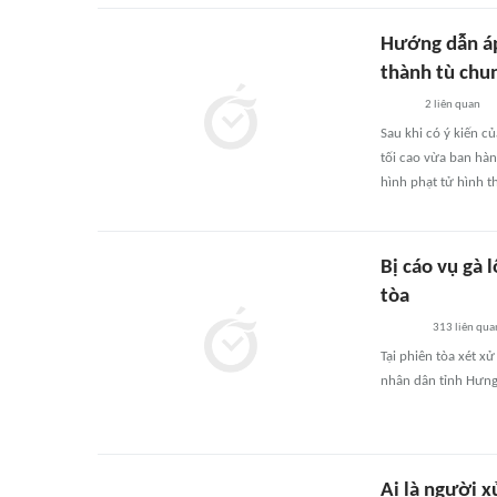
Hướng dẫn áp
thành tù chu
2
liên quan
Sau khi có ý kiến 
tối cao vừa ban hà
hình phạt tử hình t
Bị cáo vụ gà 
tòa
313
liên qua
Tại phiên tòa xét x
nhân dân tỉnh Hưng 
Ai là người x