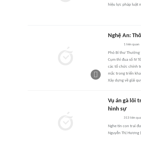
hiệu lực pháp luật 
Nghệ An: Thô
1
liên quan
Phó Bí thư Thường 
Cụm thi đua số IV T
các tổ chức chính t
mắc trong triển kh
Xây dựng về giải qu
Vụ án gà lôi
hình sự
313
liên qu
Nghe tin con trai đ
Nguyễn Thị Hương (