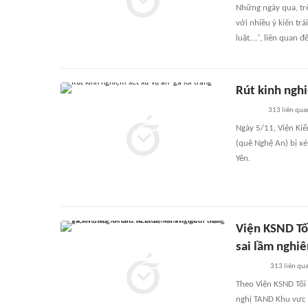
Những ngày qua, trê
với nhiều ý kiến trá
luật….', liên quan 
Rút kinh nghi
313
liên qua
Ngày 5/11, Viện Kiể
(quê Nghệ An) bị xé
Yên.
Viện KSND Tối
sai lầm nghi
313
liên qu
Theo Viện KSND Tối
nghị TAND Khu vực 5