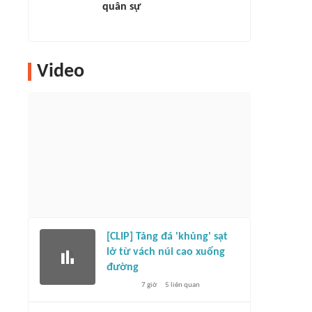
quân sự
Video
[CLIP] Tảng đá 'khủng' sạt
lở từ vách núi cao xuống
đường
7 giờ
5
liên quan