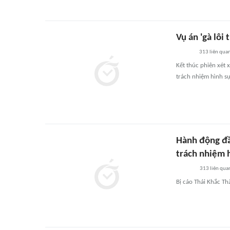
Vụ án 'gà lôi
313
liên qua
Kết thúc phiên xét 
trách nhiệm hình sự
Hành động đầ
trách nhiệm 
313
liên qua
Bị cáo Thái Khắc Th