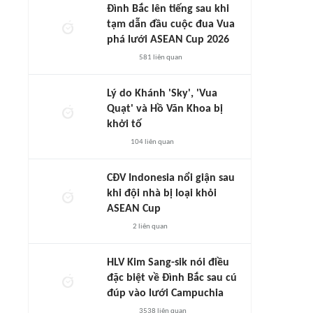
Đình Bắc lên tiếng sau khi
tạm dẫn đầu cuộc đua Vua
phá lưới ASEAN Cup 2026
581
liên quan
Lý do Khánh 'Sky', 'Vua
Quạt' và Hồ Văn Khoa bị
khởi tố
104
liên quan
CĐV Indonesia nổi giận sau
khi đội nhà bị loại khỏi
ASEAN Cup
2
liên quan
HLV Kim Sang-sik nói điều
đặc biệt về Đình Bắc sau cú
đúp vào lưới Campuchia
3538
liên quan