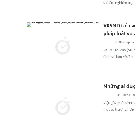
sai lầm nghiêm trọn
VKSND tối cao
pháp luật vụ á
313
liên quan
VKSND tối cao (Vụ 7
định về bảo vệ động
Những ai được
313
liên qua
Việc gây nuôi sinh s
một số trường hợp 