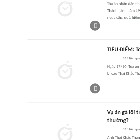
Tòa án nhân dân tỉn
Thành (sinh năm 198
nguy cấp, quý, hiếm
TIÊU ĐIỂM: To
313
liên qu
Ngày 17/10, Tòa án 
bị cáo Thái Khắc Th
Vụ án gà lôi 
thường?
313
liên qu
Anh Thái Khắc Thành