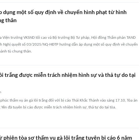
 dụng một số quy định về chuyển hình phạt tử hình
ng thân
của Viện trưởng VKSND tối cao và Bộ trưởng Bộ Tư pháp, Hội đồng Thẩm phán TAND
nh Nghị quyết số 03/2025/NQ-HĐTP hướng dẫn áp dụng một số quy định về chuyển
hành tù chung thân.
lôi trắng được miễn trách nhiệm hình sự và thả tự do tại
n
ử phúc thẩm vụ án gà lôi trắng đối với bị cáo Thái Khắc Thành vào sáng 17.10, Tòa án
Yên đã tuyên bị cáo được miễn trách nhiệm hình sự, thả tự do tại tòa.
ử phiên tòa sơ thẩm vụ gà lôi trắng tuyên bị cáo 6 năm