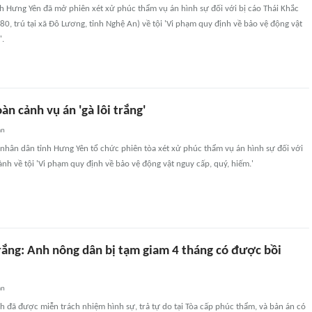
h Hưng Yên đã mở phiên xét xử phúc thẩm vụ án hình sự đối với bị cáo Thái Khắc
0, trú tại xã Đô Lương, tỉnh Nghệ An) về tội 'Vi phạm quy định về bảo vệ động vật
'.
àn cảnh vụ án 'gà lôi trắng'
an
nhân dân tỉnh Hưng Yên tổ chức phiên tòa xét xử phúc thẩm vụ án hình sự đối với
ành về tội 'Vi phạm quy định về bảo vệ động vật nguy cấp, quý, hiếm.'
trắng: Anh nông dân bị tạm giam 4 tháng có được bồi
an
 đã được miễn trách nhiệm hình sự, trả tự do tại Tòa cấp phúc thẩm, và bản án có