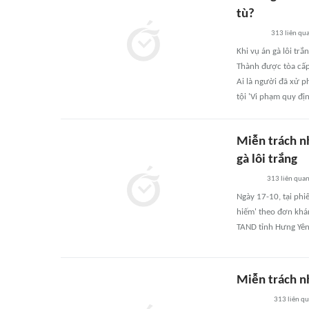
tù?
313
liên qu
Khi vụ án gà lôi tr
Thành được tòa cấp
Ai là người đã xử p
tội 'Vi phạm quy đị
Miễn trách nh
gà lôi trắng
313
liên qua
Ngày 17-10, tại phi
hiếm' theo đơn khá
TAND tỉnh Hưng Yên
Miễn trách nh
313
liên q