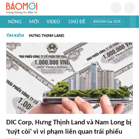
NÓNG
MỚI
VIDEO
CHỦ ĐỀ
#ASEAN Cup 2026
#Trí tuệ nhân tạo
#Mỹ - Iran
#Khám phá Việt Nam
TÌM KIẾM
HƯNG THỊNH LAND
#Khám phá thế giới
DIC Corp, Hưng Thịnh Land và Nam Long bị
'tuýt còi' vì vi phạm liên quan trái phiếu