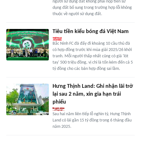
người sử dụng đất không phải nộp tiền sử
dụng đất bổ sung trong trường hợp lỗi không
thuộc về người sử dụng đất.
Tiêu tiền kiểu bóng đá Việt Nam
Bắc Ninh FC đã đẩy đi khoảng 10 cầu thủ đã
có hợp đồng trước khi mùa giải 2025/26 khởi
tranh. Mỗi người thấp nhất cũng có giá 'lót
tay' 500 triệu đồng, vị chi là tốn kém đến cả 5
tỷ đồng cho các bản hợp đồng sai lầm.
Hưng Thịnh Land: Ghi nhận lãi trở
lại sau 2 năm, xin gia hạn trái
phiếu
Sau hai năm liên tiếp lỗ nghìn tỷ, Hưng Thịnh
Land có lãi gần 15 tỷ đồng trong 6 tháng đầu
năm 2025.