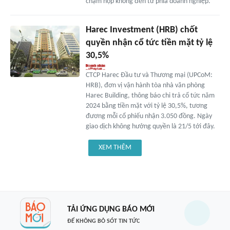
chậm nộp không đến từ phía doanh nghiệp.
Harec Investment (HRB) chốt
quyền nhận cổ tức tiền mặt tỷ lệ
30,5%
CTCP Harec Đầu tư và Thương mại (UPCoM:
HRB), đơn vị vận hành tòa nhà văn phòng
Harec Building, thông báo chi trả cổ tức năm
2024 bằng tiền mặt với tỷ lệ 30,5%, tương
đương mỗi cổ phiếu nhận 3.050 đồng. Ngày
giao dịch không hưởng quyền là 21/5 tới đây.
XEM THÊM
TẢI ỨNG DỤNG BÁO MỚI
ĐỂ KHÔNG BỎ SÓT TIN TỨC