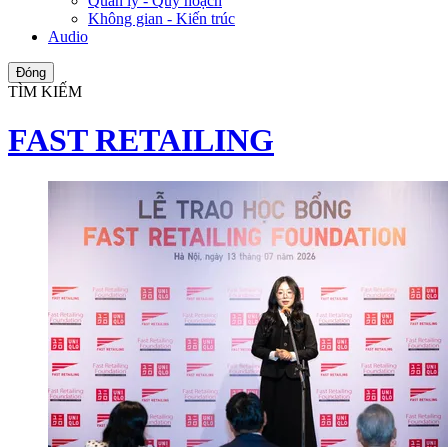
Quản lý - Quy hoạch
Không gian - Kiến trúc
Audio
Đóng
TÌM KIẾM
FAST RETAILING