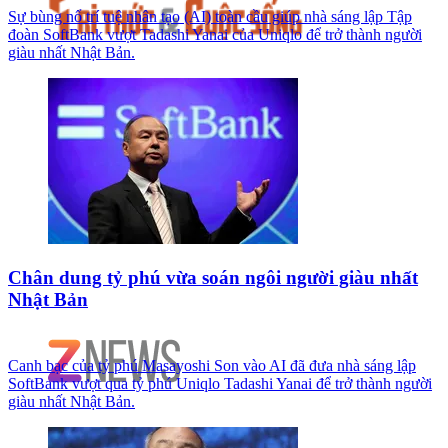
Sự bùng nổ trí tuệ nhân tạo (AI) toàn cầu giúp nhà sáng lập Tập
đoàn SoftBank vượt Tadashi Yanai của Uniqlo để trở thành người
giàu nhất Nhật Bản.
Chân dung tỷ phú vừa soán ngôi người giàu nhất
Nhật Bản
Canh bạc của tỷ phú Masayoshi Son vào AI đã đưa nhà sáng lập
SoftBank vượt qua tỷ phú Uniqlo Tadashi Yanai để trở thành người
giàu nhất Nhật Bản.