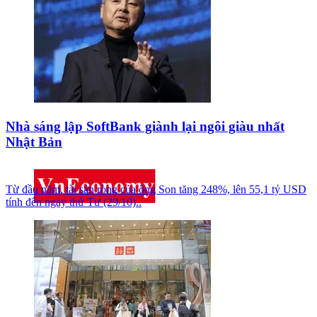
Nhà sáng lập SoftBank giành lại ngôi giàu nhất
Nhật Bản
Từ đầu năm, tài sản ròng của ông Son tăng 248%, lên 55,1 tỷ USD
tính đến ngày thứ Tư (29/10)..