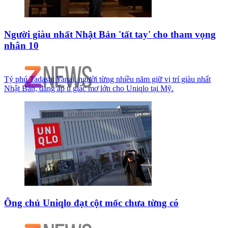
Người giàu nhất Nhật Bản 'tất tay' cho tham vọng
nhân 10
Tỷ phú Tadashi Yanai, người từng nhiều năm giữ vị trí giàu nhất
Nhật Bản, đang ấp ủ giấc mơ lớn cho Uniqlo tại Mỹ.
Ông chủ Uniqlo đạt cột mốc chưa từng có