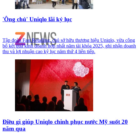
'Ông chủ' Uniqlo lãi kỷ lục
Tập đoàn Fast Retailing, chủ sở hữu thương hiệu Uniqlo, vừa công
bố kết quả kinh doanh hợp nhất năm tài khóa 2025, ghi nhận doanh
thu và lợi nhuận cao kỷ lục năm thứ 4 liên tiếp.
Điều gì giúp Uniqlo chinh phục nước Mỹ suốt 20
năm qua