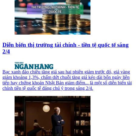
Diễn biến thị trường tài chính - tiền tệ quốc tế sáng
2/4
Bạc xanh đảo chiều tăng giá sau hai phiên giảm trước đó, giá vàng
giảm khoảng 1,3%, chấm dứt chuỗi tăng giá kéo dài bốn ngày liên
tiếp hay chứng khoán Nhật Bản giảm điểm... là một số diễn biến tài
chính tiền tệ quốc tế đáng chú ý trong sáng 2/4.