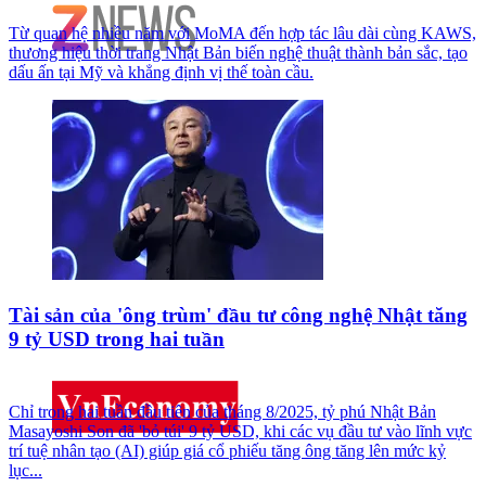
Từ quan hệ nhiều năm với MoMA đến hợp tác lâu dài cùng KAWS,
thương hiệu thời trang Nhật Bản biến nghệ thuật thành bản sắc, tạo
dấu ấn tại Mỹ và khẳng định vị thế toàn cầu.
Tài sản của 'ông trùm' đầu tư công nghệ Nhật tăng
9 tỷ USD trong hai tuần
Chỉ trong hai tuần đầu tiên của tháng 8/2025, tỷ phú Nhật Bản
Masayoshi Son đã 'bỏ túi' 9 tỷ USD, khi các vụ đầu tư vào lĩnh vực
trí tuệ nhân tạo (AI) giúp giá cổ phiếu tăng ông tăng lên mức kỷ
lục...