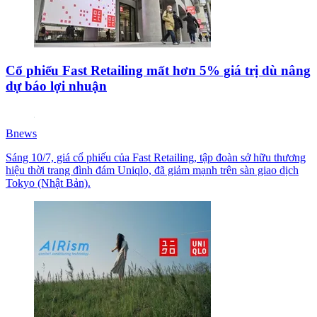
Cổ phiếu Fast Retailing mất hơn 5% giá trị dù nâng
dự báo lợi nhuận
Bnews
Sáng 10/7, giá cổ phiếu của Fast Retailing, tập đoàn sở hữu thương
hiệu thời trang đình đám Uniqlo, đã giảm mạnh trên sàn giao dịch
Tokyo (Nhật Bản).