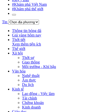
#Khám phá Việt Nam
#Khám phá thế giới
Tin
Thông tin bóng đá
Giá vàng hôm nay
Thời tiết
Xem thêm tiện ích
Thế giới
Xã hội
Thời sự
Giao thông
Môi trường - Khí hậu
Văn hóa
Nghệ thuật
Ẩm thực
Du lịch
Kinh tế
Lao động - Việc làm
Tài chính
Chứng khoán
Kinh doanh
Giáo dục