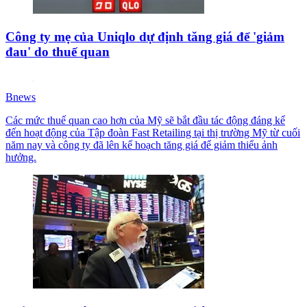
Công ty mẹ của Uniqlo dự định tăng giá để 'giảm
đau' do thuế quan
Bnews
Các mức thuế quan cao hơn của Mỹ sẽ bắt đầu tác động đáng kể
đến hoạt động của Tập đoàn Fast Retailing tại thị trường Mỹ từ cuối
năm nay và công ty đã lên kế hoạch tăng giá để giảm thiểu ảnh
hưởng.