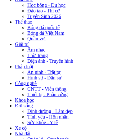
Học bổng - Du học
Đào tạo - Thi cử
Tuyển Sinh 2026
Thể thao
Bóng đá quốc tế
Bóng đá Việt Nam
Quần vợt
Giải trí
Âm nhạc
Thời trang
Điện ảnh - Truyền hình
Pháp luật
An ninh - Trật tự
Hình sự - Dân sự
Công nghệ
CNTT - Viễn thông
Thiết bị - Phần cứng
Khoa học
Đời sống
Dinh dưỡng - Làm đẹp
Tình yêu - Hôn nhân
Sức khỏe - Y tế
Xe cộ
Nhà đất