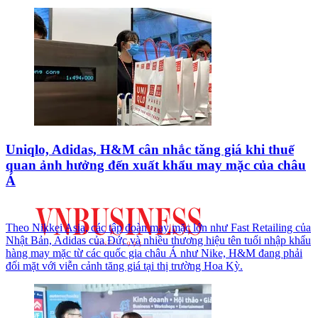
Uniqlo, Adidas, H&M cân nhắc tăng giá khi thuế
quan ảnh hưởng đến xuất khẩu may mặc của châu
Á
Theo Nikkei Asia, các tập đoàn may mặc lớn như Fast Retailing của
Nhật Bản, Adidas của Đức và nhiều thương hiệu tên tuổi nhập khẩu
hàng may mặc từ các quốc gia châu Á như Nike, H&M đang phải
đối mặt với viễn cảnh tăng giá tại thị trường Hoa Kỳ.