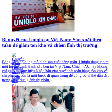
Bí quyết của Uniqlo tại Việt Nam: Sản xuất theo
tuần để giảm tồn kho và chiếm lĩnh thị trường
Bằng cách áp dụng mô hình sản xuất hàng tuần, Uniqlo đang tạo ra
một lợi thế cạnh tranh sắc bén tại Việt Nam. Chiến lược này không
chỉ giúp thương hiệu Nhật Bản giải quyết bài toán hàng tồn kho và
chi phí, mà còn là một bước đi quan trọng để củng cố vị thế dẫn đầu
trong cuộc đua giành thị phần.