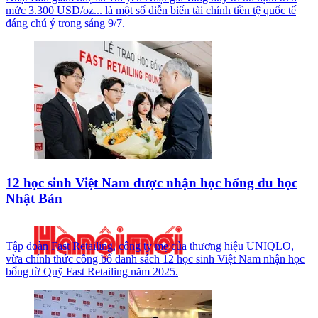
mức 3.300 USD/oz... là một số diễn biến tài chính tiền tệ quốc tế
đáng chú ý trong sáng 9/7.
12 học sinh Việt Nam được nhận học bổng du học
Nhật Bản
Tập đoàn Fast Retailing, công ty mẹ của thương hiệu UNIQLO,
vừa chính thức công bố danh sách 12 học sinh Việt Nam nhận học
bổng từ Quỹ Fast Retailing năm 2025.