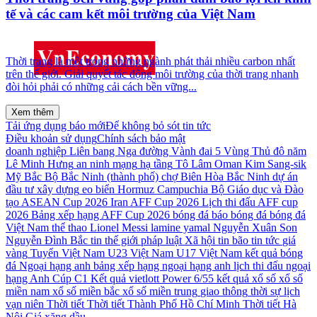
tế và các cam kết môi trường của Việt Nam
Thời trang là một trong những ngành phát thải nhiều carbon nhất
trên thế giới. Giải quyết tác động môi trường của thời trang nhanh
đòi hỏi phải có những cải cách bền vững...
Xem thêm
Tải ứng dụng báo mới
Để không bỏ sót tin tức
Điều khoản sử dụng
Chính sách bảo mật
doanh nghiệp
Liên bang Nga
đường Vành đai 5
Vùng Thủ đô
năm
Lê Minh Hưng
an ninh mạng
hạ tầng
Tô Lâm
Oman
Kim Sang-sik
Mỹ
Bắc Bộ
Bắc Ninh (thành phố)
chợ Biên Hòa
Bắc Ninh
dự án
đầu tư xây dựng
eo biển Hormuz
Campuchia
Bộ Giáo dục và Đào
tạo
ASEAN Cup 2026
Iran
AFF Cup 2026
Lịch thi đấu AFF cup
2026
Bảng xếp hạng AFF Cup 2026
bóng đá
báo bóng đá
bóng đá
Việt Nam
thể thao
Lionel Messi
lamine yamal
Nguyễn Xuân Son
Nguyễn Đình Bắc
tin thế giới
pháp luật
Xã hội
tin bão
tin tức
giá
vàng
Tuyển Việt Nam
U23 Việt Nam
U17 Việt Nam
kết quả bóng
đá
Ngoại hạng anh
bảng xếp hạng ngoại hạng anh
lịch thi đấu ngoại
hạng Anh
Cúp C1
Kết quả vietlott Power 6/55
kết quả xổ số
xổ số
miền nam
xổ số miền bắc
xổ số miền trung
giao thông
thời sự
lịch
vạn niên
Thời tiết
Thời tiết Thành Phố Hồ Chí Minh
Thời tiết Hà
Nội
Giá xăng dầu