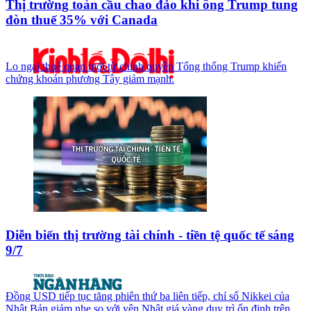
Thị trường toàn cầu chao đảo khi ông Trump tung
đòn thuế 35% với Canada
Lo ngại thuế quan mới từ chính quyền Tổng thống Trump khiến
chứng khoán phương Tây giảm mạnh.
Diễn biến thị trường tài chính - tiền tệ quốc tế sáng
9/7
Đồng USD tiếp tục tăng phiên thứ ba liên tiếp, chỉ số Nikkei của
Nhật Bản giảm nhẹ so với yên Nhật giá vàng duy trì ổn định trên