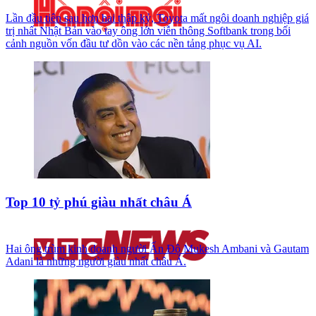
Lần đầu tiên sau hơn hai thập kỷ, Toyota mất ngôi doanh nghiệp giá
trị nhất Nhật Bản vào tay ông lớn viễn thông Softbank trong bối
cảnh nguồn vốn đầu tư dồn vào các nền tảng phục vụ AI.
Top 10 tỷ phú giàu nhất châu Á
Hai ông trùm kinh doanh người Ấn Độ Mukesh Ambani và Gautam
Adani là những người giàu nhất châu Á.