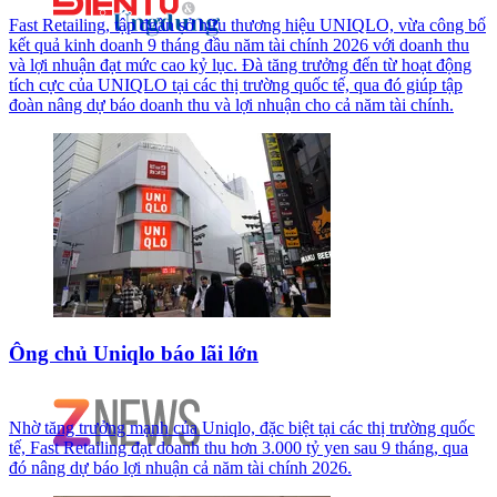
Fast Retailing, tập đoàn sở hữu thương hiệu UNIQLO, vừa công bố
kết quả kinh doanh 9 tháng đầu năm tài chính 2026 với doanh thu
và lợi nhuận đạt mức cao kỷ lục. Đà tăng trưởng đến từ hoạt động
tích cực của UNIQLO tại các thị trường quốc tế, qua đó giúp tập
đoàn nâng dự báo doanh thu và lợi nhuận cho cả năm tài chính.
Ông chủ Uniqlo báo lãi lớn
Nhờ tăng trưởng mạnh của Uniqlo, đặc biệt tại các thị trường quốc
tế, Fast Retailing đạt doanh thu hơn 3.000 tỷ yen sau 9 tháng, qua
đó nâng dự báo lợi nhuận cả năm tài chính 2026.