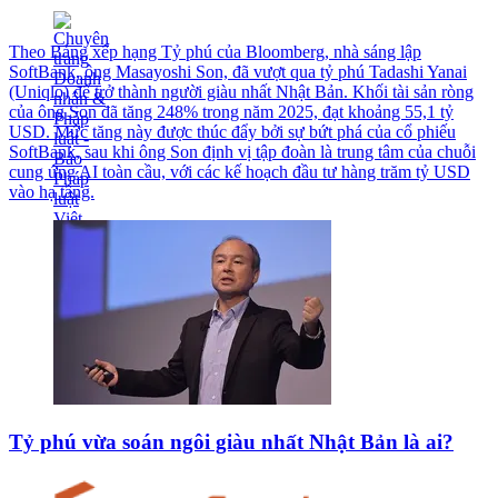
Theo Bảng xếp hạng Tỷ phú của Bloomberg, nhà sáng lập
SoftBank, ông Masayoshi Son, đã vượt qua tỷ phú Tadashi Yanai
(Uniqlo) để trở thành người giàu nhất Nhật Bản. Khối tài sản ròng
của ông Son đã tăng 248% trong năm 2025, đạt khoảng 55,1 tỷ
USD. Mức tăng này được thúc đẩy bởi sự bứt phá của cổ phiếu
SoftBank, sau khi ông Son định vị tập đoàn là trung tâm của chuỗi
cung ứng AI toàn cầu, với các kế hoạch đầu tư hàng trăm tỷ USD
vào hạ tầng.
Tỷ phú vừa soán ngôi giàu nhất Nhật Bản là ai?