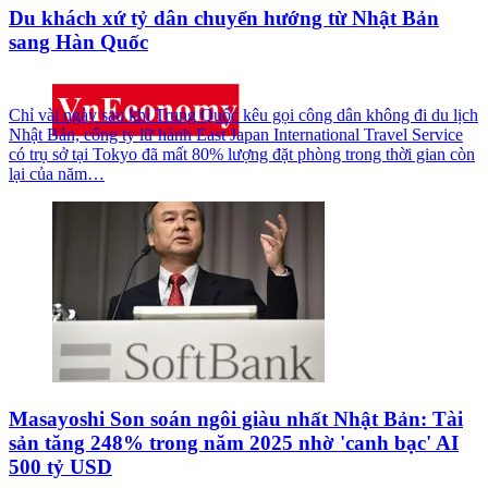
Du khách xứ tỷ dân chuyển hướng từ Nhật Bản
sang Hàn Quốc
Chỉ vài ngày sau khi Trung Quốc kêu gọi công dân không đi du lịch
Nhật Bản, công ty lữ hành East Japan International Travel Service
có trụ sở tại Tokyo đã mất 80% lượng đặt phòng trong thời gian còn
lại của năm…
Masayoshi Son soán ngôi giàu nhất Nhật Bản: Tài
sản tăng 248% trong năm 2025 nhờ 'canh bạc' AI
500 tỷ USD