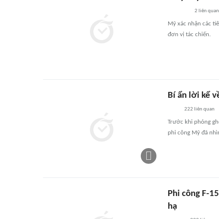
2
liên quan
Mỹ xác nhận các tiê
đơn vị tác chiến.
Bí ẩn lời kể 
222
liên quan
Trước khi phóng ghế
phi công Mỹ đã nhìn
Phi công F-15
hạ