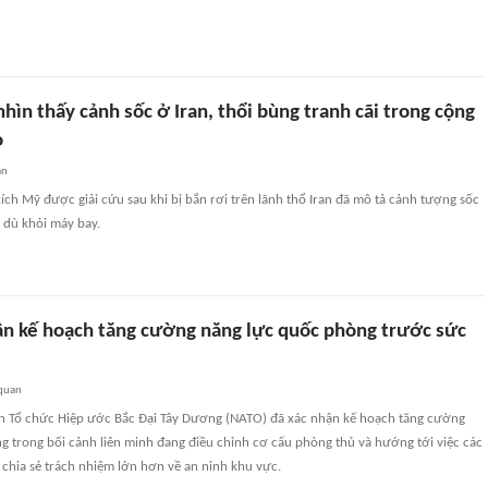
hìn thấy cảnh sốc ở Iran, thổi bùng tranh cãi trong cộng
o
an
ích Mỹ được giải cứu sau khi bị bắn rơi trên lãnh thổ Iran đã mô tả cảnh tượng sốc
 dù khỏi máy bay.
n kế hoạch tăng cường năng lực quốc phòng trước sức
 quan
n Tổ chức Hiệp ước Bắc Đại Tây Dương (NATO) đã xác nhận kế hoạch tăng cường
g trong bối cảnh liên minh đang điều chỉnh cơ cấu phòng thủ và hướng tới việc các
chia sẻ trách nhiệm lớn hơn về an ninh khu vực.