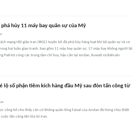
ố phá hủy 11 máy bay quân sự của Mỹ
an
ách mạng Hồi giáo Iran (IRGC) tuyên bố đã phá hủy hàng loạt khí tài quân sự và cơ
rong hai tuần giao tranh, bao gồm 11 máy bay quân sự, 17 máy bay không người lái
ng Patriot cùng các trung tâm chỉ huy, hậu cần tại Jordan, Kuwait và Bahrain.
é lộ số phận tiêm kích hàng đầu Mỹ sau đòn tấn công từ
uan
c công bố cho thấy căn cứ không quân King Faisal của Jordan đã hứng chịu thiệt
 cuộc tấn công tên lửa từ Iran.