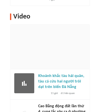
Video
Khoảnh khắc tàu hải quân,
tàu cá cứu hai người trôi
dạt trên biển Đà Nẵng
11 giờ
61
liên quan
Cao Bằng động đất lần thứ
4, rung lắc xảy ra ở phường