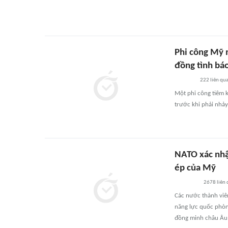
Phi công Mỹ n
đồng tình bá
222
liên qu
Một phi công tiêm k
trước khi phải nhảy
NATO xác nhậ
ép của Mỹ
2678
liên
Các nước thành viê
năng lực quốc phòn
đồng minh châu Âu 