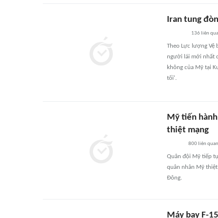
Iran tung đò
136
liên qu
Theo Lực lượng Vệ b
người lái mới nhất 
không của Mỹ tại Ku
tối'.
Mỹ tiến hành 
thiệt mạng
800
liên qua
Quân đội Mỹ tiếp tụ
quân nhân Mỹ thiệt
Đông.
Máy bay F-15