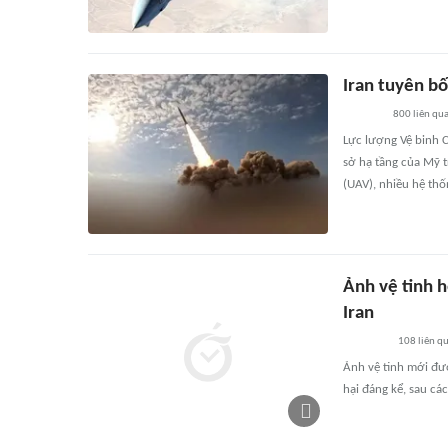
Iran tuyên b
800
liên qu
Lực lượng Vệ binh C
sở hạ tầng của Mỹ t
(UAV), nhiều hệ thố
Ảnh vệ tinh h
Iran
108
liên q
Ảnh vệ tinh mới đượ
hại đáng kể, sau các