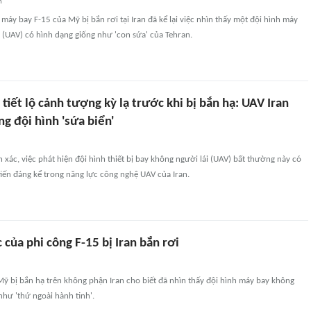
n
 máy bay F-15 của Mỹ bị bắn rơi tại Iran đã kể lại việc nhìn thấy một đội hình máy
 (UAV) có hình dạng giống như 'con sứa' của Tehran.
 tiết lộ cảnh tượng kỳ lạ trước khi bị bắn hạ: UAV Iran
ng đội hình 'sứa biển'
h xác, việc phát hiện đội hình thiết bị bay không người lái (UAV) bất thường này có
iến đáng kể trong năng lực công nghệ UAV của Iran.
c của phi công F-15 bị Iran bắn rơi
Mỹ bị bắn hạ trên không phận Iran cho biết đã nhìn thấy đội hình máy bay không
như 'thứ ngoài hành tinh'.