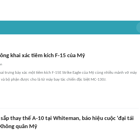
công khai xác tiêm kích F-15 của Mỹ
an
hai trưng bày xác một tiêm kích F-15E Strike Eagle của Mỹ cùng nhiều mảnh vỡ máy
 và bộ phận được cho là từ máy bay tác chiến đặc biệt MC-130J.
 sắp thay thế A-10 tại Whiteman, báo hiệu cuộc 'đại tái
a Không quân Mỹ