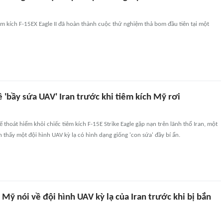
m kích F-15EX Eagle II đã hoàn thành cuộc thử nghiệm thả bom đầu tiên tại một
về 'bầy sứa UAV' Iran trước khi tiêm kích Mỹ rơi
 thoát hiểm khỏi chiếc tiêm kích F-15E Strike Eagle gặp nạn trên lãnh thổ Iran, một
 thấy một đội hình UAV kỳ lạ có hình dạng giống 'con sứa' đầy bí ẩn.
 Mỹ nói về đội hình UAV kỳ lạ của Iran trước khi bị bắn