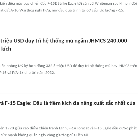
ến điều máy bay chiến đấu F-15E Strike Eagle tới căn cứ Whiteman sau khi phi đội
ặt đất A-10 Warthog nghỉ hưu, mở đầu quá trình tái cơ cấu lực lượng F-15.
 triệu USD duy trì hệ thống mũ ngắm JHMCS 240.000
 kích
ốc phòng Mỹ ký hợp đồng 332,6 triệu USD để duy trì hệ thống mũ bay JHMCS trên
 F-16 và F/A-18 cho tới năm 2032.
à F-15 Eagle: Đâu là tiêm kích đa năng xuất sắc nhất của
iên 1970 giữa cao điểm Chiến tranh Lạnh, F-14 Tomcat và F-15 Eagle đều được phát
i sức mạnh không quân ngày càng gia tăng của Liên Xô.