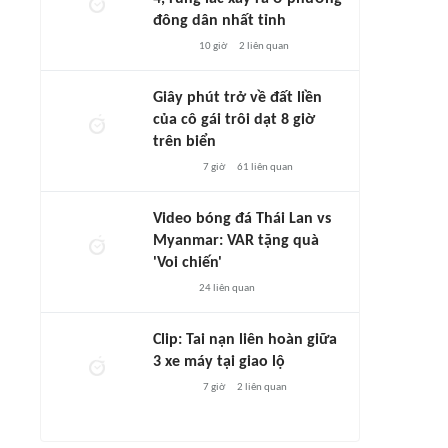
đông dân nhất tỉnh
10 giờ
2
liên quan
Giây phút trở về đất liền
của cô gái trôi dạt 8 giờ
trên biển
7 giờ
61
liên quan
Video bóng đá Thái Lan vs
Myanmar: VAR tặng quà
'Voi chiến'
24
liên quan
Clip: Tai nạn liên hoàn giữa
3 xe máy tại giao lộ
7 giờ
2
liên quan