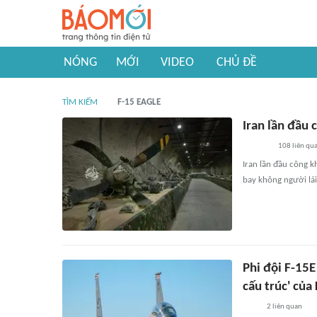
NÓNG
MỚI
VIDEO
CHỦ ĐỀ
TÌM KIẾM
F-15 EAGLE
Iran lần đầu 
108
liên qu
Iran lần đầu công k
bay không người lái
Phi đội F-15E
cấu trúc' củ
2
liên quan