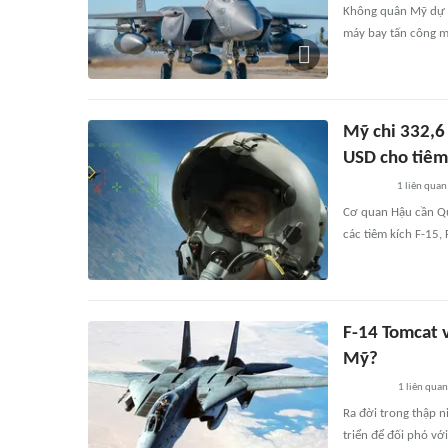
Không quân Mỹ dự ki
máy bay tấn công m
Mỹ chi 332,6
USD cho tiêm
1
liên quan
Cơ quan Hậu cần Qu
các tiêm kích F-15,
F-14 Tomcat v
Mỹ?
1
liên quan
Ra đời trong thập n
triển để đối phó vớ