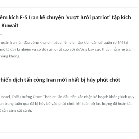
tiêm kích F-5 Iran kể chuyện 'vượt lưới patriot' tập kích
i Kuwait
an
quân Iran lần đầu công khai chi tiết chiến dịch tập kích căn cứ quân sự Mỹ tại
 mô tả đây là nhiệm vụ có độ rủi ro rất cao với đường bay cực thấp nhằm né tránh
phòng không.
ộ chiến dịch tấn công Iran mới nhất bị hủy phút chót
Israel, Thiếu tướng Omer Tischler, lần đầu tiên xác nhận kế hoạch không kích quy
n trong tuần qua đã bị hủy bỏ vào phút chót, khi toàn bộ lực lượng đã hoàn tất
à sẵn sàng cất cánh.