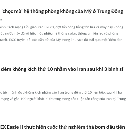
n 'chọc mù' hệ thống phòng không của Mỹ ở Trung Đông
an
inh Cách mạng Hồi giáo Iran (IRGC), đợt tấn công bằng tên lửa và máy bay không
của nước này đã vô hiệu hóa nhiều hệ thống radar, thông tin liên lạc và phòng
wait. IRGC tuyên bố, các căn cứ của Mỹ trong khu vực đã trải qua một 'đêm đen
đêm không kích thứ 10 nhằm vào Iran sau khi 3 binh sĩ
n
c tiến hành đợt không kích nhằm vào Iran trong đêm thứ 10 liên tiếp, sau khi ba
 mạng và gần 100 người khác bị thương trong các cuộc tấn công của Iran tại Trung
EX Eagle II thực hiện cuộc thử nghiệm thả bom đầu tiên