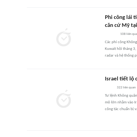
Phi công lái 
căn cứ Mỹ tạ
108
liên qu
Các phi công Không 
Kuwait hồi tháng 3,
radar và hệ thống 
Israel tiết l
322
liên quan
Tư lệnh Không quân 
mô lớn nhằm vào Ira
công tác chuẩn bị v