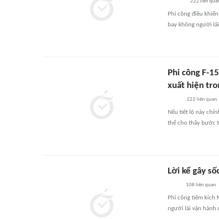
222
liên qua
Phi công điều khiển
bay không người lái
Phi công F-15
xuất hiện tro
222
liên quan
Nếu tiết lộ này chín
thể cho thấy bước t
Lời kể gây số
108
liên quan
Phi công tiêm kích 
người lái vận hành 