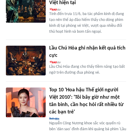
Việt hiện tại
Tính đến trưa 11/6, ba tác phẩm kinh dị đang
tạo nên thế áp đảo hiếm thấy cho dòng phim
kinh dị tại phòng vé Việt, vượt qua nhiều đối
thủ hoạt hình và bom tấn ngoại.
Lầu Chú Hỏa ghi nhận kết quả tích
cực
Lầu Chú Hỏa đang cho thấy tiềm năng tạo bất
ngờ trên đường đua phòng vé.
Top 10 'Hoa hậu Thế giới người
Việt 2010': 'Tôi bây giờ như một
tân binh, cần học hỏi rất nhiều từ
các bạn trẻ'
Nguyễn Công Nương khoe sắc vóc quyến rũ
bên 'dàn sao' đình đám khi quảng bá phim 'Lầu