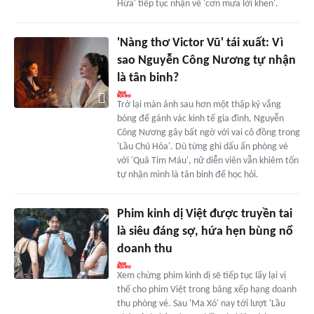
Hứa' tiếp tục nhận về 'cơn mưa lời khen'.
'Nàng thơ Victor Vũ' tái xuất: Vì
sao Nguyễn Công Nương tự nhận
là tân binh?
Trở lại màn ảnh sau hơn một thập kỷ vắng
bóng để gánh vác kinh tế gia đình, Nguyễn
Công Nương gây bất ngờ với vai cô đồng trong
'Lầu Chú Hỏa'. Dù từng ghi dấu ấn phòng vé
với 'Quả Tim Máu', nữ diễn viên vẫn khiêm tốn
tự nhận mình là tân binh để học hỏi.
Phim kinh dị Việt được truyền tai
là siêu đáng sợ, hứa hẹn bùng nổ
doanh thu
Xem chừng phim kinh dị sẽ tiếp tục lấy lại vị
thế cho phim Việt trong bảng xếp hạng doanh
thu phòng vé. Sau 'Ma Xó' nay tới lượt 'Lầu