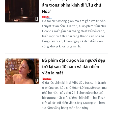
ám trong phim kinh dị 'Lầu chú
Hỏa'
Để tái hiện không gian ma ám gắn với truyền
thuyết 'Oan hồn Hứa thị', ê-kíp phim 'Lầu chú
Hỏa' đã mất gần hai tháng thiết kế bối cảnh,
biến một biệt thự hai tầng thành căn nhà ba
tầng đầy bí ẩn, khiến ngay cả dàn diễn viên
cũng không khỏi rùng mình.
Bộ phim đặt cược vào người đẹp
trở lại sau 10 năm và dàn diễn
viên lạ mặt
Giữa lúc phim kinh dị Việt tiếp tục cạnh tranh
ở phòng vé, 'Lầu chú Hỏa - Lời nguyền con ma
nhà họ Hứa' gây chú ý khi chọn gần như toàn
bộ gương mặt trẻ. Điểm nhấn hiếm hoi là sự
trở lại của nữ diễn viên Công Nương sau hơn
10 năm vắng bóng màn ảnh rộng.