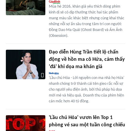
Mùa hè 2026, khán giả yêu thích dòng phim
kinh dị sẽ có dịp thưởng thức hai tác phẩm
mang màu sắc khác biệt nhưng cùng khai thác
những nỗi sợ ẩn sâu trong tâm trí con người:
Đồng Dao Ma Quái (Ghost Board) và Ám Ảnh
(Obsession).
Đạo diễn Hùng Trần tiết lộ chấn
động về hồn ma cô Hứa, cảm thấy
'đã' khi dọa ma khán giả
'Lầu chú Hỏa - Lời nguyền con ma nhà họ Hứa'
nhanh chóng trở thành cái tên gieo rắc nỗi sợ
cho người yêu điện ảnh, bởi thủ pháp hù dọa
mới mẻ và hiệu quả. Doanh thu của phim hiện
cán mốc hơn 40 tỷ đồng.
'Lầu chú Hỏa' vươn lên Top 1
phòng vé sau một tuần công chiếu