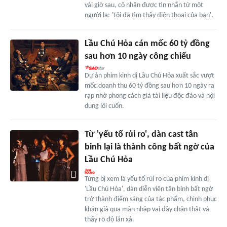
vài giờ sau, cô nhận được tin nhắn từ một
người lạ: 'Tôi đã tìm thấy điện thoại của bạn'.
Lầu Chú Hỏa cán mốc 60 tỷ đồng
sau hơn 10 ngày công chiếu
Dự án phim kinh dị Lầu Chú Hỏa xuất sắc vượt
mốc doanh thu 60 tỷ đồng sau hơn 10 ngày ra
rạp nhờ phong cách giả tài liệu độc đáo và nội
dung lôi cuốn.
Từ 'yếu tố rủi ro', dàn cast tân
binh lại là thành công bất ngờ của
Lầu Chú Hỏa
Từng bị xem là yếu tố rủi ro của phim kinh dị
'Lầu Chú Hỏa', dàn diễn viên tân binh bất ngờ
trở thành điểm sáng của tác phẩm, chinh phục
khán giả qua màn nhập vai đầy chân thật và
thấy rõ độ lăn xả.