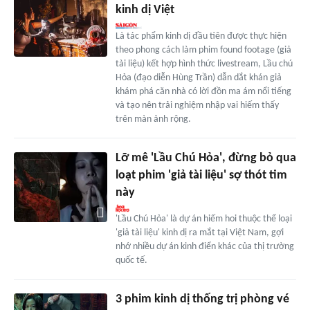
kinh dị Việt
Là tác phẩm kinh dị đầu tiên được thực hiện
theo phong cách làm phim found footage (giả
tài liệu) kết hợp hình thức livestream, Lầu chú
Hỏa (đạo diễn Hùng Trần) dẫn dắt khán giả
khám phá căn nhà có lời đồn ma ám nổi tiếng
và tạo nên trải nghiệm nhập vai hiếm thấy
trên màn ảnh rộng.
Lỡ mê 'Lầu Chú Hỏa', đừng bỏ qua
loạt phim 'giả tài liệu' sợ thót tim
này
'Lầu Chú Hỏa' là dự án hiếm hoi thuộc thể loại
'giả tài liệu' kinh dị ra mắt tại Việt Nam, gợi
nhớ nhiều dự án kinh điển khác của thị trường
quốc tế.
3 phim kinh dị thống trị phòng vé