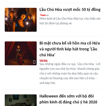
Lầu Chú Hỏa vượt mốc 50 tỷ đồng
Phim kinh dị Lầu Chú Hỏa tiếp tục cho thấy sức
hút ổn định tại phòng vé.
Bí mật chưa kể về hồn ma cô Hứa
và người tình kép hát trong 'Lầu
chú Hỏa'
Sau những ngày đầu ra rạp, 'Lầu chú Hỏa - Lời
nguyền con ma nhà họ Hứa' nhanh chóng gây
chú ý với những màn hù dọa hiệu quả và câu
chuyện bi thương của đôi oan hồn cô Hứa –
anh kép hát.
Halloween đến sớm với bộ đôi
phim kinh dị đáng chú ý hè 2026