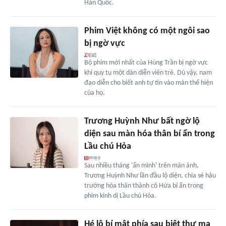
Hàn Quốc.
Phim Việt không có một ngôi sao
bị ngờ vực
Bộ phim mới nhất của Hùng Trần bị ngờ vực
khi quy tụ một dàn diễn viên trẻ. Dù vậy, nam
đạo diễn cho biết anh tự tin vào màn thể hiện
của họ.
Trương Huỳnh Như bất ngờ lộ
diện sau màn hóa thân bí ẩn trong
Lầu chú Hỏa
Sau nhiều tháng 'ẩn mình' trên màn ảnh,
Trương Huỳnh Như lần đầu lộ diện, chia sẻ hậu
trường hóa thân thành cô Hứa bí ẩn trong
phim kinh dị Lầu chú Hỏa.
Hé lộ bí mật phía sau biệt thự ma