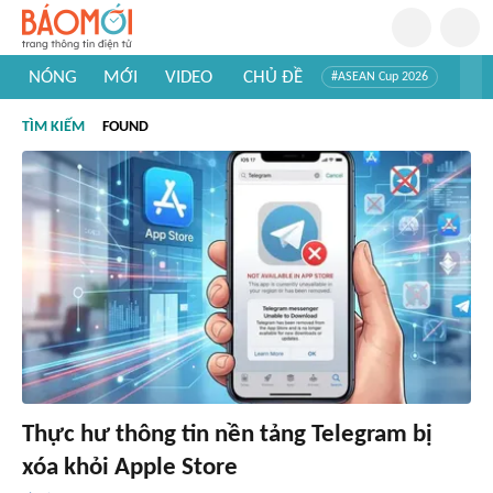
NÓNG
MỚI
VIDEO
CHỦ ĐỀ
#ASEAN Cup 2026
#Trí tuệ nhân tạo
#Mỹ - Iran
#Khám phá Việt Nam
TÌM KIẾM
FOUND
#Khám phá thế giới
Thực hư thông tin nền tảng Telegram bị
xóa khỏi Apple Store