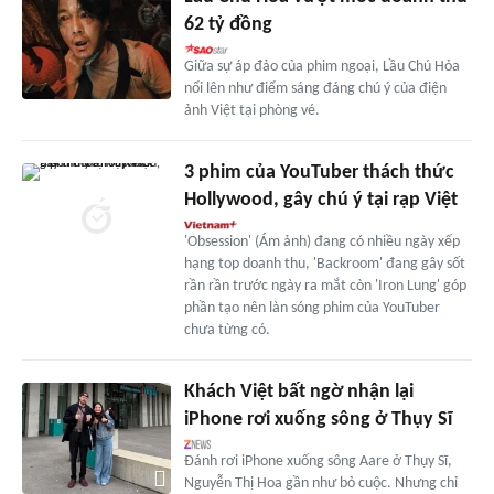
62 tỷ đồng
Giữa sự áp đảo của phim ngoại, Lầu Chú Hỏa
nổi lên như điểm sáng đáng chú ý của điện
ảnh Việt tại phòng vé.
3 phim của YouTuber thách thức
Hollywood, gây chú ý tại rạp Việt
'Obsession' (Ám ảnh) đang có nhiều ngày xếp
hạng top doanh thu, 'Backroom' đang gây sốt
rần rần trước ngày ra mắt còn 'Iron Lung' góp
phần tạo nên làn sóng phim của YouTuber
chưa từng có.
Khách Việt bất ngờ nhận lại
iPhone rơi xuống sông ở Thụy Sĩ
Đánh rơi iPhone xuống sông Aare ở Thụy Sĩ,
Nguyễn Thị Hoa gần như bỏ cuộc. Nhưng chỉ