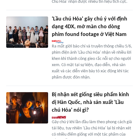
Chú Hỏa' nhận được nhiều tín hiệu tích cực.
'Lầu chú Hỏa' gây chú ý với định
dạng 4DX, mở màn cho dòng
phim found footage ở Việt Nam
Ra mắt giới báo chí và truyền thông chiều 5/6,
phim điện ảnh 'Lầu chú Hỏa' nhận về nhiều lời
khen khi thành công gieo rắc nỗi sợ cho người
xem. Có mặt tại sự kiện, đạo diễn, nhà sản
xuất và các diễn viên bày tỏ xúc động khi tác
phẩm được đón nhận.
Bị nhận xét giống siêu phẩm kinh
dị Hàn Quốc, nhà sản xuất 'Lầu
chú Hỏa' nói gì?
Gây chú ý khi lần đầu làm theo phong cách giả
tài liệu, tuy nhiên 'Lầu chú Hỏa' lại bị nhận xét
có nhiều điểm giống với một tác phẩm của