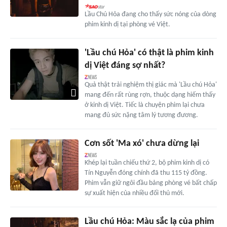
Lầu Chú Hỏa đang cho thấy sức nóng của dòng
phim kinh dị tại phòng vé Việt.
'Lầu chú Hỏa' có thật là phim kinh
dị Việt đáng sợ nhất?
Quả thật trải nghiệm thị giác mà 'Lầu chú Hỏa'
mang đến rất rùng rợn, thuộc dạng hiếm thấy
ở kinh dị Việt. Tiếc là chuyện phim lại chưa
mang đủ sức nặng tâm lý tương đương.
Cơn sốt 'Ma xó' chưa dừng lại
Khép lại tuần chiếu thứ 2, bộ phim kinh dị có
Tín Nguyễn đóng chính đã thu 115 tỷ đồng.
Phim vẫn giữ ngôi đầu bảng phòng vé bất chấp
sự xuất hiện của nhiều đối thủ mới.
Lầu chú Hỏa: Màu sắc lạ của phim