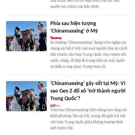
này được xem là tín hiệu mới cho sức hút
quyền lực mềm của Bắc Kinh.
Phía sau hiện tượng
'Chinamaxxing' ở Mỹ
Xu hướng 'Chinamaxxing' đang tràn ngập các
mạng xã hội ở Mỹ, nơi mọi người chia sẻ cảnh
bắt chước văn hóa Trung Quốc như nhâm nhi
nước nóng, đi dép lê trong nhà và mặc quần
áo kiểu trang phục Trung Hoa cổ.
'Chinamaxxing' gây sốt tại Mỹ: Vì
sao Gen Z đổ xô 'trở thành người
Trung Quốc'?
Trào lưu Chinamaxxing hiện đang lan rộng tại
khối phương Tây và Mỹ, trong đó giới trẻ mê
văn hóa Trung Quốc giữa khủng hoảng hình
ảnh nước Mỹ.