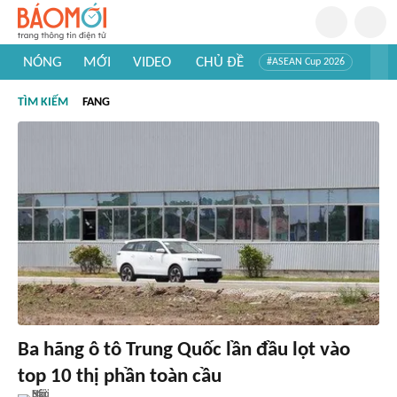
NÓNG
MỚI
VIDEO
CHỦ ĐỀ
#ASEAN Cup 2026
#Trí tuệ nhân tạo
#Mỹ - Iran
#Khám phá Việt Nam
TÌM KIẾM
FANG
#Khám phá thế giới
Ba hãng ô tô Trung Quốc lần đầu lọt vào
top 10 thị phần toàn cầu