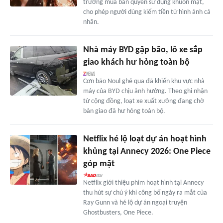
trường mua bán quyền sử dụng khuôn mặt,
cho phép người dùng kiếm tiền từ hình ảnh cá
nhân.
Nhà máy BYD gặp bão, lô xe sắp
giao khách hư hỏng toàn bộ
Cơn bão Noul ghé qua đã khiến khu vực nhà
máy của BYD chịu ảnh hưởng. Theo ghi nhận
từ cộng đồng, loạt xe xuất xưởng đang chờ
bàn giao đã hư hỏng toàn bộ.
Netflix hé lộ loạt dự án hoạt hình
khủng tại Annecy 2026: One Piece
góp mặt
Netflix giới thiệu phim hoạt hình tại Annecy
thu hút sự chú ý khi công bố ngày ra mắt của
Ray Gunn và hé lộ dự án ngoại truyện
Ghostbusters, One Piece.