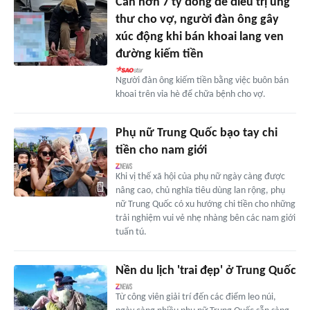
Cần hơn 7 tỷ đồng để điều trị ung
thư cho vợ, người đàn ông gây
xúc động khi bán khoai lang ven
đường kiếm tiền
Người đàn ông kiếm tiền bằng việc buôn bán
khoai trên vỉa hè để chữa bệnh cho vợ.
Phụ nữ Trung Quốc bạo tay chi
tiền cho nam giới
Khi vị thế xã hội của phụ nữ ngày càng được
nâng cao, chủ nghĩa tiêu dùng lan rộng, phụ
nữ Trung Quốc có xu hướng chi tiền cho những
trải nghiệm vui vẻ nhẹ nhàng bên các nam giới
tuấn tú.
Nền du lịch 'trai đẹp' ở Trung Quốc
Từ công viên giải trí đến các điểm leo núi,