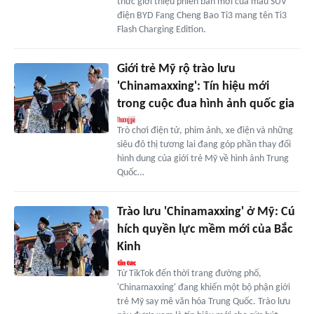
thức giới thiệu phiên bản mới của mẫu SUV
điện BYD Fang Cheng Bao Ti3 mang tên Ti3
Flash Charging Edition.
Giới trẻ Mỹ rộ trào lưu
'Chinamaxxing': Tín hiệu mới
trong cuộc đua hình ảnh quốc gia
Trò chơi điện tử, phim ảnh, xe điện và những
siêu đô thị tương lai đang góp phần thay đổi
hình dung của giới trẻ Mỹ về hình ảnh Trung
Quốc…
Trào lưu 'Chinamaxxing' ở Mỹ: Cú
hích quyền lực mềm mới của Bắc
Kinh
Từ TikTok đến thời trang đường phố,
'Chinamaxxing' đang khiến một bộ phận giới
trẻ Mỹ say mê văn hóa Trung Quốc. Trào lưu