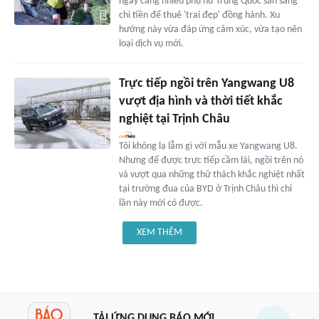
ngày càng nhiều phụ nữ Trung Quốc sẵn sàng
chi tiền để thuê 'trai đẹp' đồng hành. Xu
hướng này vừa đáp ứng cảm xúc, vừa tạo nên
loại dịch vụ mới.
Trực tiếp ngồi trên Yangwang U8
vượt địa hình và thời tiết khắc
nghiệt tại Trịnh Châu
Tôi không lạ lẫm gì với mẫu xe Yangwang U8.
Nhưng để được trực tiếp cầm lái, ngồi trên nó
và vượt qua những thử thách khắc nghiệt nhất
tại trường đua của BYD ở Trịnh Châu thì chỉ
lần này mới có được.
XEM THÊM
TẢI ỨNG DỤNG BÁO MỚI