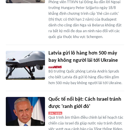
Phóng viên TTXVN tại Đông Âu dẫn lời Ngoại
trưởng Hungary Peter Szijjarto ngày 18/8
khẳng định chương trình cấp 'thẻ căn cước'
(thị thực có thời hạn 2 năm) của Budapest
dành cho công dân Nga và Belarus không đặt
ra bất kỳ mối đe dọa an ninh nào đối với các
quốc gia thuộc khu vực Schengen.
Latvia gửi lô hàng hơn 500 máy
bay không người lái tới Ukraine
Bộ trưởng Quốc phòng Latvia Andris Spruds
cho biết Latvia đã gửi lô hàng đầu tiên gồm
hơn 500 máy bay không người lái tới Ukraine.
Quốc tế nổi bật: Cách Israel tránh
được 'ranh giới đỏ'
Quá trình âm thầm điều chỉnh lại kế hoạch tác
chiến của Israel đã giúp nước này tránh được
việc vượt qua cảnh báo của Tổng thống Biden.