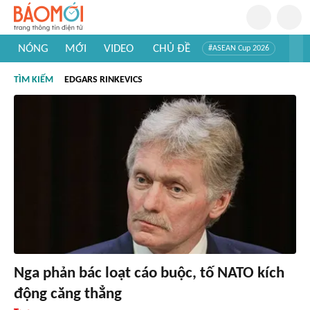
NÓNG
MỚI
VIDEO
CHỦ ĐỀ
#ASEAN Cup 2026
#Trí tuệ nhân tạo
#Mỹ - Iran
#Khám phá Việt Nam
TÌM KIẾM
EDGARS RINKEVICS
#Khám phá thế giới
Nga phản bác loạt cáo buộc, tố NATO kích
động căng thẳng