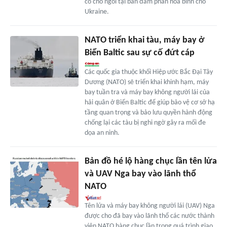
có chỗ ngồi tại bàn đàm phán hòa bình cho
Ukraine.
NATO triển khai tàu, máy bay ở
Biển Baltic sau sự cố đứt cáp
Các quốc gia thuộc khối Hiệp ước Bắc Đại Tây
Dương (NATO) sẽ triển khai khinh hạm, máy
bay tuần tra và máy bay không người lái của
hải quân ở Biển Baltic để giúp bảo vệ cơ sở hạ
tầng quan trọng và bảo lưu quyền hành động
chống lại các tàu bị nghi ngờ gây ra mối đe
dọa an ninh.
Bản đồ hé lộ hàng chục lần tên lửa
và UAV Nga bay vào lãnh thổ
NATO
Tên lửa và máy bay không người lái (UAV) Nga
được cho đã bay vào lãnh thổ các nước thành
viên NATO hàng chục lần trong quá trình giao