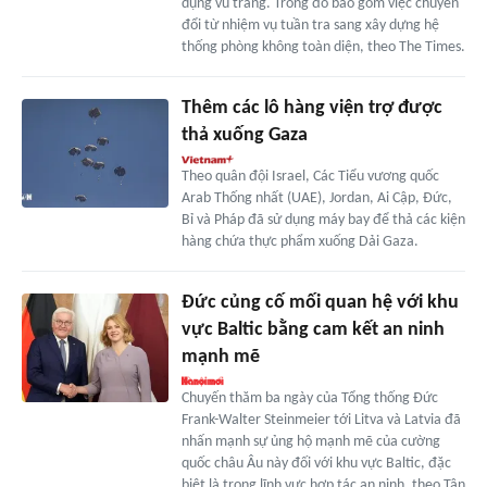
dụng vũ trang. Trong đó bao gồm việc chuyển
đổi từ nhiệm vụ tuần tra sang xây dựng hệ
thống phòng không toàn diện, theo The Times.
Thêm các lô hàng viện trợ được
thả xuống Gaza
Theo quân đội Israel, Các Tiểu vương quốc
Arab Thống nhất (UAE), Jordan, Ai Cập, Đức,
Bỉ và Pháp đã sử dụng máy bay để thả các kiện
hàng chứa thực phẩm xuống Dải Gaza.
Đức củng cố mối quan hệ với khu
vực Baltic bằng cam kết an ninh
mạnh mẽ
Chuyến thăm ba ngày của Tổng thống Đức
Frank-Walter Steinmeier tới Litva và Latvia đã
nhấn mạnh sự ủng hộ mạnh mẽ của cường
quốc châu Âu này đối với khu vực Baltic, đặc
biệt là trong lĩnh vực hợp tác an ninh, theo Tân