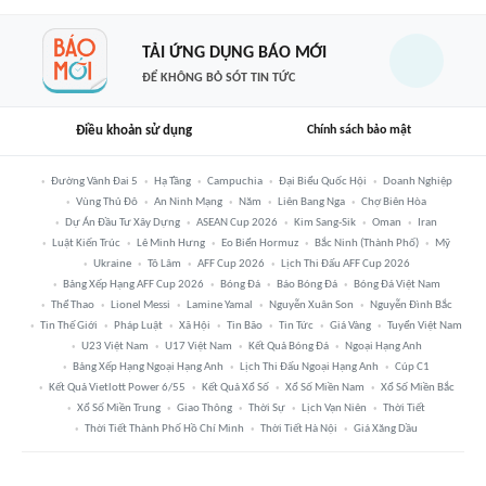
TẢI ỨNG DỤNG BÁO MỚI
ĐỂ KHÔNG BỎ SÓT TIN TỨC
Điều khoản sử dụng
Chính sách bảo mật
Đường Vành Đai 5
Hạ Tầng
Campuchia
Đại Biểu Quốc Hội
Doanh Nghiệp
Vùng Thủ Đô
An Ninh Mạng
Năm
Liên Bang Nga
Chợ Biên Hòa
Dự Án Đầu Tư Xây Dựng
ASEAN Cup 2026
Kim Sang-Sik
Oman
Iran
Luật Kiến Trúc
Lê Minh Hưng
Eo Biển Hormuz
Bắc Ninh (thành Phố)
Mỹ
Ukraine
Tô Lâm
AFF Cup 2026
Lịch Thi Đấu AFF Cup 2026
Bảng Xếp Hạng AFF Cup 2026
Bóng Đá
Báo Bóng Đá
Bóng Đá Việt Nam
Thể Thao
Lionel Messi
Lamine Yamal
Nguyễn Xuân Son
Nguyễn Đình Bắc
Tin Thế Giới
Pháp Luật
Xã Hội
Tin Bão
Tin Tức
Giá Vàng
Tuyển Việt Nam
U23 Việt Nam
U17 Việt Nam
Kết Quả Bóng Đá
Ngoại Hạng Anh
Bảng Xếp Hạng Ngoại Hạng Anh
Lịch Thi Đấu Ngoại Hạng Anh
Cúp C1
Kết Quả Vietlott Power 6/55
Kết Quả Xổ Số
Xổ Số Miền Nam
Xổ Số Miền Bắc
Xổ Số Miền Trung
Giao Thông
Thời Sự
Lịch Vạn Niên
Thời Tiết
Thời Tiết Thành Phố Hồ Chí Minh
Thời Tiết Hà Nội
Giá Xăng Dầu