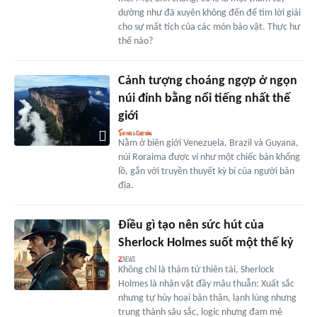
dường như đã xuyên không đến để tìm lời giải
cho sự mất tích của các món bảo vật. Thực hư
thế nào?
Cảnh tượng choáng ngợp ở ngọn
núi đỉnh bằng nổi tiếng nhất thế
giới
Nằm ở biên giới Venezuela, Brazil và Guyana,
núi Roraima được ví như một chiếc bàn khổng
lồ, gắn với truyền thuyết kỳ bí của người bản
địa.
Điều gì tạo nên sức hút của
Sherlock Holmes suốt một thế kỷ
Không chỉ là thám tử thiên tài, Sherlock
Holmes là nhân vật đầy mâu thuẫn: Xuất sắc
nhưng tự hủy hoại bản thân, lạnh lùng nhưng
trung thành sâu sắc, logic nhưng đam mê