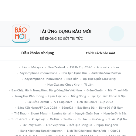
TẢI ỨNG DỤNG BÁO MỚI
ĐỂ KHÔNG BỎ SÓT TIN TỨC
Điều khoản sử dụng
Chính sách bảo mật
Lào
Malaysia
New Zealand
ASEAN Cup 2026
Australia
Iran
Saysomphone Phomvihane
Chủ Tịch Quốc Hội
Australia Sam Mostyn
Xaysomphone Phomvihane
Rửa Tiền
Đại Học Quốc Gia Hà Nội
New Zealand Cindy Kiro
Tô Lâm
Ban Chấp Hành Trung Ương Đảng Cộng Sản Việt Nam
Điểm Chuẩn
Trần Thanh Mẫn
Trung Học Phổ Thông
Quốc Hội Lào
Nắng Nóng
Đại Học Bách Khoa Hà Nội
Eo Biển Hormuz
AFF Cup 2026
Lịch Thi Đấu AFF Cup 2026
Bảng Xếp Hạng AFF Cup 2026
Bóng Đá
Báo Bóng Đá
Bóng Đá Việt Nam
Thể Thao
Lionel Messi
Lamine Yamal
Nguyễn Xuân Son
Nguyễn Đình Bắc
Tin Thế Giới
Pháp Luật
Xã Hội
Tin Bão
Tin Tức
Giá Vàng
Tuyển Việt Nam
U23 Việt Nam
U17 Việt Nam
Kết Quả Bóng Đá
Ngoại Hạng Anh
Bảng Xếp Hạng Ngoại Hạng Anh
Lịch Thi Đấu Ngoại Hạng Anh
Cúp C1