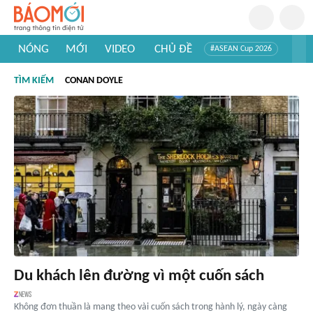
NÓNG
MỚI
VIDEO
CHỦ ĐỀ
#ASEAN Cup 2026
#Trí tuệ nhân tạo
#Mỹ - Iran
#Khám phá Việt Nam
TÌM KIẾM
CONAN DOYLE
#Khám phá thế giới
Du khách lên đường vì một cuốn sách
Không đơn thuần là mang theo vài cuốn sách trong hành lý, ngày càng