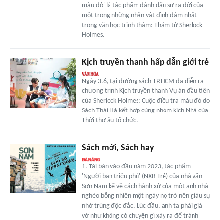
màu đỏ' là tác phẩm đánh dấu sự ra đời của
một trong những nhân vật đình đám nhất
trong văn học trinh thám: Thám tử Sherlock
Holmes.
Kịch truyền thanh hấp dẫn giới trẻ
Ngày 3.6, tại đường sách TP.HCM đã diễn ra
chương trình Kịch truyền thanh Vụ án đầu tiên
của Sherlock Holmes: Cuộc điều tra màu đỏ do
Sách Thái Hà kết hợp cùng nhóm kịch Nhà của
Thời thơ ấu tổ chức.
Sách mới, Sách hay
1. Tái bản vào đầu năm 2023, tác phẩm
'Người bạn triệu phú' (NXB Trẻ) của nhà văn
Sơn Nam kể về cách hành xử của một anh nhà
nghèo bỗng nhiên một ngày nọ trở nên giàu sụ
nhờ trúng độc đắc. Lúc đầu, anh ta phải giả
vờ như không có chuyện gì xảy ra để tránh