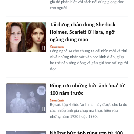
giả dễ phân biệt với sách nói dùng giọng đọc
con người.
Tái dựng chân dung Sherlock
Holmes, Scarlett O'Hara, ngỡ
ngàng dung mạo
Công nghệ AI cho chúng ta cái nhìn mới và thú
vị về những nhân vật văn học kinh điển, giúp
họ trở nên sống động và gần gũi hơn với người
đọc.
Rùng rợn những bức ảnh 'ma' từ
100 năm trước
Bộ sưu tập 4 slide 'ảnh ma' này được cho là do
các nhiếp ảnh gia chụp ma thực hiện vào
những năm 1920 hoặc 1930.
Những bức ảnh rùng rợn từ 100