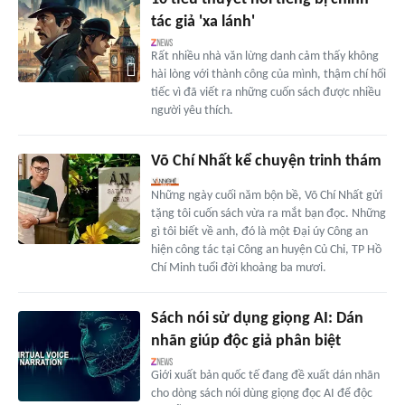
tác giả 'xa lánh'
Rất nhiều nhà văn lừng danh cảm thấy không
hài lòng với thành công của mình, thậm chí hối
tiếc vì đã viết ra những cuốn sách được nhiều
người yêu thích.
Võ Chí Nhất kể chuyện trinh thám
Những ngày cuối năm bộn bề, Võ Chí Nhất gửi
tặng tôi cuốn sách vừa ra mắt bạn đọc. Những
gì tôi biết về anh, đó là một Đại úy Công an
hiện công tác tại Công an huyện Củ Chi, TP Hồ
Chí Minh tuổi đời khoảng ba mươi.
Sách nói sử dụng giọng AI: Dán
nhãn giúp độc giả phân biệt
Giới xuất bản quốc tế đang đề xuất dán nhãn
cho dòng sách nói dùng giọng đọc AI để độc