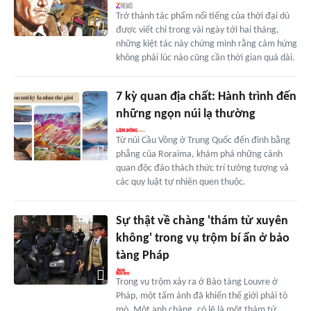
Trở thành tác phẩm nổi tiếng của thời đại dù
được viết chỉ trong vài ngày tới hai tháng,
những kiệt tác này chứng minh rằng cảm hứng
không phải lúc nào cũng cần thời gian quá dài.
7 kỳ quan địa chất: Hành trình đến
những ngọn núi lạ thường
Từ núi Cầu Vồng ở Trung Quốc đến đỉnh bằng
phẳng của Roraima, khám phá những cảnh
quan độc đáo thách thức trí tưởng tượng và
các quy luật tự nhiên quen thuộc.
Sự thật về chàng 'thám tử xuyên
không' trong vụ trộm bí ẩn ở bảo
tàng Pháp
Trong vụ trộm xảy ra ở Bảo tàng Louvre ở
Pháp, một tấm ảnh đã khiến thế giới phải tò
mò. Một anh chàng, có lẽ là một thám tử,