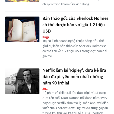
chuyện trinh thám đầy kích động.
Bản thảo gốc của Sherlock Holmes
có thể được bán với giá 1,2 triệu
USD
Trụ sở kinh doanh nghệ thuật hàng đầu thế
giới dự kiến bản thảo của Sherlock Holmes sẽ
có thể thu về 1,2 triệu USD trong đợt bán đấu
giá tới…
Netflix làm lại 'Ripley', đưa kẻ lừa
đảo được yêu mến nhất những
năm 90 trở lại
Bộ phim về thiên tài lừa đảo 'Ripley' đã từng
đưa tên tuổi Matt Damon nổi danh năm 1999
nay được Netflix đưa trở lại màn ảnh, với diễn
xuất của Andrew Scott - người đã từng gây ấn
tượng khi thủ vai 'kẻ thù số 1' của Sherlock