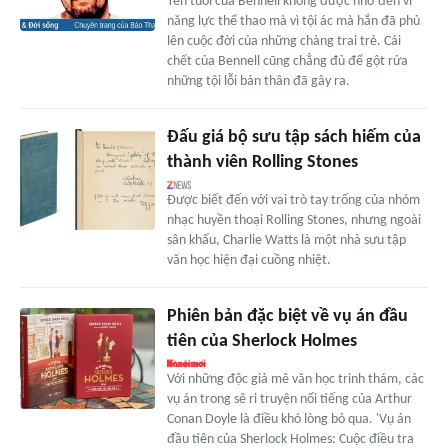
Tên tuổi của Bennell không được nhớ đến vì
năng lực thể thao mà vì tội ác mà hắn đã phủ
lên cuộc đời của những chàng trai trẻ. Cái
chết của Bennell cũng chẳng đủ để gột rửa
những tội lỗi bản thân đã gây ra.
Đấu giá bộ sưu tập sách hiếm của
thành viên Rolling Stones
Được biết đến với vai trò tay trống của nhóm
nhạc huyền thoại Rolling Stones, nhưng ngoài
sân khấu, Charlie Watts là một nhà sưu tập
văn học hiện đại cuồng nhiệt.
Phiên bản đặc biệt về vụ án đầu
tiên của Sherlock Holmes
Với những độc giả mê văn học trinh thám, các
vụ án trong sê ri truyện nổi tiếng của Arthur
Conan Doyle là điều khó lòng bỏ qua. 'Vụ án
đầu tiên của Sherlock Holmes: Cuộc điều tra