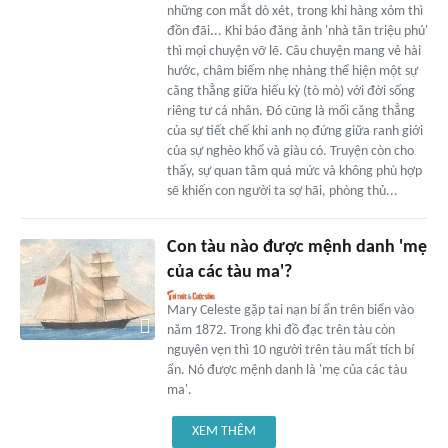
những con mắt dò xét, trong khi hàng xóm thì
đồn đãi... Khi báo đăng ảnh 'nhà tân triệu phú'
thì mọi chuyện vỡ lẽ. Câu chuyện mang vẻ hài
hước, châm biếm nhẹ nhàng thể hiện một sự
căng thẳng giữa hiếu kỳ (tò mò) với đời sống
riêng tư cá nhân. Đó cũng là mối căng thẳng
của sự tiết chế khi anh nọ đứng giữa ranh giới
của sự nghèo khổ và giàu có. Truyện còn cho
thấy, sự quan tâm quá mức và không phù hợp
sẽ khiến con người ta sợ hãi, phòng thủ...
Con tàu nào được mệnh danh 'mẹ
của các tàu ma'?
Mary Celeste gặp tai nạn bí ẩn trên biển vào
năm 1872. Trong khi đồ đạc trên tàu còn
nguyên vẹn thì 10 người trên tàu mất tích bí
ẩn. Nó được mệnh danh là 'mẹ của các tàu
ma'.
XEM THÊM