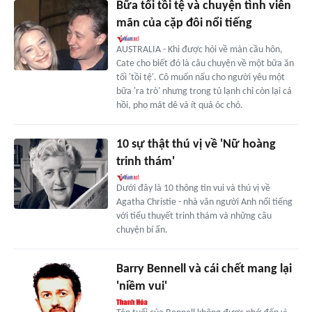
Bữa tối tồi tệ và chuyện tình viên
mãn của cặp đôi nổi tiếng
AUSTRALIA - Khi được hỏi về màn cầu hôn,
Cate cho biết đó là câu chuyện về một bữa ăn
tối 'tồi tệ'. Cô muốn nấu cho người yêu một
bữa 'ra trò' nhưng trong tủ lạnh chỉ còn lại cá
hồi, pho mát dê và ít quả óc chó.
10 sự thật thú vị về 'Nữ hoàng
trinh thám'
Dưới đây là 10 thông tin vui và thú vị về
Agatha Christie - nhà văn người Anh nổi tiếng
với tiểu thuyết trinh thám và những câu
chuyện bí ẩn.
Barry Bennell và cái chết mang lại
'niềm vui'