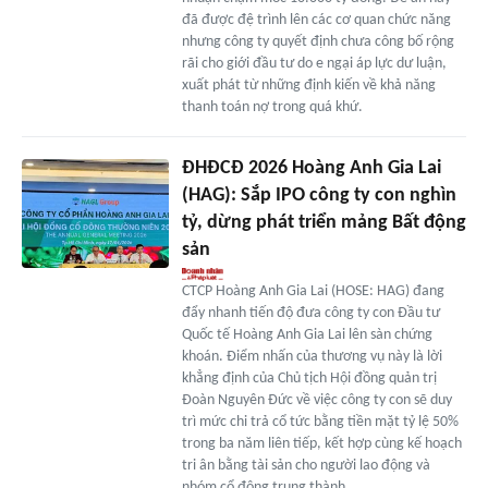
đã được đệ trình lên các cơ quan chức năng
nhưng công ty quyết định chưa công bố rộng
rãi cho giới đầu tư do e ngại áp lực dư luận,
xuất phát từ những định kiến về khả năng
thanh toán nợ trong quá khứ.
ĐHĐCĐ 2026 Hoàng Anh Gia Lai
(HAG): Sắp IPO công ty con nghìn
tỷ, dừng phát triển mảng Bất động
sản
CTCP Hoàng Anh Gia Lai (HOSE: HAG) đang
đẩy nhanh tiến độ đưa công ty con Đầu tư
Quốc tế Hoàng Anh Gia Lai lên sàn chứng
khoán. Điểm nhấn của thương vụ này là lời
khẳng định của Chủ tịch Hội đồng quản trị
Đoàn Nguyên Đức về việc công ty con sẽ duy
trì mức chi trả cổ tức bằng tiền mặt tỷ lệ 50%
trong ba năm liên tiếp, kết hợp cùng kế hoạch
tri ân bằng tài sản cho người lao động và
nhóm cổ đông trung thành.