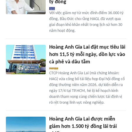
tỷ đồng
Với việc giảm nợ từ mức đỉnh điểm 36.000 tỷ
đồng, Bầu Đức cho rằng HAGL đã vượt qua
giai đoạn khó khăn nhất trong lịch sử hơn 30
năm hoạt động.
Hoàng Anh Gia Lai đặt mục tiêu lãi
hơn 11,5 tỷ mỗi ngày, dồn lực vào
cà phê và dâu tằm
CTCP Hoàng Anh Gia Lai (mã chứng khoán:
HAG) vừa công bố tài liệu họp Đại hội đồng cổ
đông thường niên năm 2026, dự kiến diễn ra
ngày 17/4 tại TP.HCM, hé lộ kế hoạch kinh
doanh tham vọng cùng chiến lược tái định vị
rõ rệt trong lĩnh vực nông nghiệp.
Hoàng Anh Gia Lai được miễn
giảm hơn 1.500 tỷ đồng lãi trái