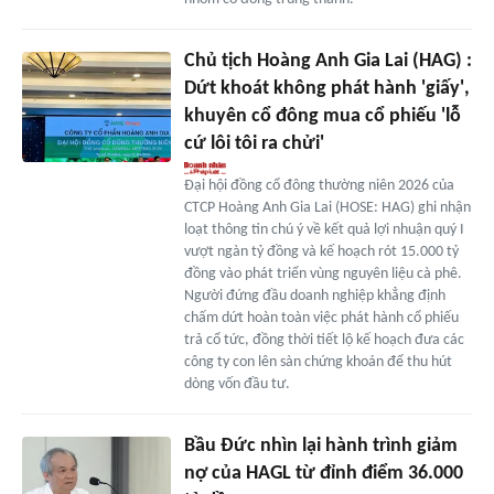
Chủ tịch Hoàng Anh Gia Lai (HAG) :
Dứt khoát không phát hành 'giấy',
khuyên cổ đông mua cổ phiếu 'lỗ
cứ lôi tôi ra chửi'
Đại hội đồng cổ đông thường niên 2026 của
CTCP Hoàng Anh Gia Lai (HOSE: HAG) ghi nhận
loạt thông tin chú ý về kết quả lợi nhuận quý I
vượt ngàn tỷ đồng và kế hoạch rót 15.000 tỷ
đồng vào phát triển vùng nguyên liệu cà phê.
Người đứng đầu doanh nghiệp khẳng định
chấm dứt hoàn toàn việc phát hành cổ phiếu
trả cổ tức, đồng thời tiết lộ kế hoạch đưa các
công ty con lên sàn chứng khoán để thu hút
dòng vốn đầu tư.
Bầu Đức nhìn lại hành trình giảm
nợ của HAGL từ đỉnh điểm 36.000