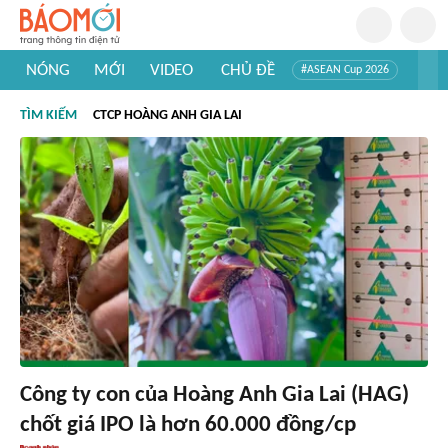
NÓNG
MỚI
VIDEO
CHỦ ĐỀ
#ASEAN Cup 2026
#Trí tuệ nhân tạo
#Mỹ - Iran
#Khám phá Việt Nam
TÌM KIẾM
CTCP HOÀNG ANH GIA LAI
#Khám phá thế giới
Công ty con của Hoàng Anh Gia Lai (HAG)
chốt giá IPO là hơn 60.000 đồng/cp