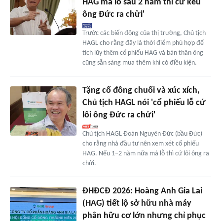
HAG mà lỗ sau 2 năm thì cứ kêu
ông Đức ra chửi'
Trước các biến động của thị trường, Chủ tịch
HAGL cho rằng đây là thời điểm phù hợp để
tích lũy thêm cổ phiếu HAG và bản thân ông
cũng sẵn sàng mua thêm khi có điều kiện.
Tặng cổ đông chuối và xúc xích,
Chủ tịch HAGL nói 'cổ phiếu lỗ cứ
lôi ông Đức ra chửi'
Chủ tịch HAGL Đoàn Nguyên Đức (bầu Đức)
cho rằng nhà đầu tư nên xem xét cổ phiếu
HAG. Nếu 1–2 năm nữa mà lỗ thì cứ lôi ông ra
chửi.
ĐHĐCĐ 2026: Hoàng Anh Gia Lai
(HAG) tiết lộ sở hữu nhà máy
phân hữu cơ lớn nhưng chỉ phục