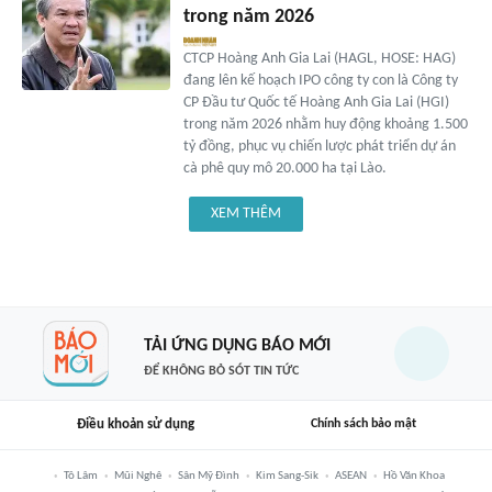
trong năm 2026
CTCP Hoàng Anh Gia Lai (HAGL, HOSE: HAG)
đang lên kế hoạch IPO công ty con là Công ty
CP Đầu tư Quốc tế Hoàng Anh Gia Lai (HGI)
trong năm 2026 nhằm huy động khoảng 1.500
tỷ đồng, phục vụ chiến lược phát triển dự án
cà phê quy mô 20.000 ha tại Lào.
XEM THÊM
TẢI ỨNG DỤNG BÁO MỚI
ĐỂ KHÔNG BỎ SÓT TIN TỨC
Điều khoản sử dụng
Chính sách bảo mật
Tô Lâm
Mũi Nghê
Sân Mỹ Đình
Kim Sang-Sik
ASEAN
Hồ Văn Khoa