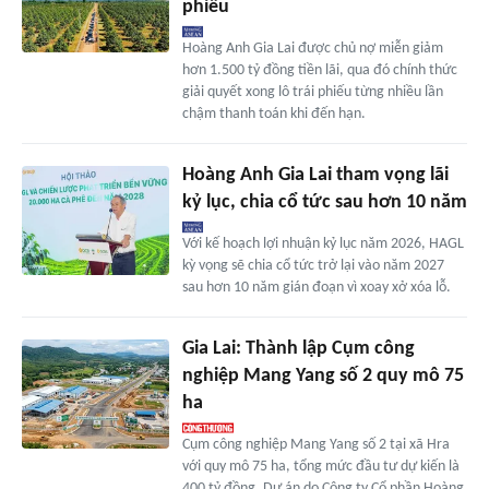
phiếu
Hoàng Anh Gia Lai được chủ nợ miễn giảm
hơn 1.500 tỷ đồng tiền lãi, qua đó chính thức
giải quyết xong lô trái phiếu từng nhiều lần
chậm thanh toán khi đến hạn.
Hoàng Anh Gia Lai tham vọng lãi
kỷ lục, chia cổ tức sau hơn 10 năm
Với kế hoạch lợi nhuận kỷ lục năm 2026, HAGL
kỳ vọng sẽ chia cổ tức trở lại vào năm 2027
sau hơn 10 năm gián đoạn vì xoay xở xóa lỗ.
Gia Lai: Thành lập Cụm công
nghiệp Mang Yang số 2 quy mô 75
ha
Cụm công nghiệp Mang Yang số 2 tại xã Hra
với quy mô 75 ha, tổng mức đầu tư dự kiến là
400 tỷ đồng. Dự án do Công ty Cổ phần Hoàng