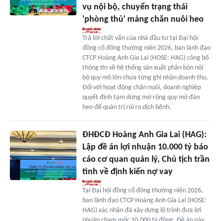
vụ nội bộ, chuyển trạng thái
'phòng thủ' mảng chăn nuôi heo
Trả lời chất vấn của nhà đầu tư tại Đại hội
đồng cổ đông thường niên 2026, ban lãnh đạo
CTCP Hoàng Anh Gia Lai (HOSE: HAG) công bố
thông tin về hệ thống sản xuất phân bón nội
bộ quy mô lớn chưa từng ghi nhận doanh thu.
Đối với hoạt động chăn nuôi, doanh nghiệp
quyết định tạm dừng mở rộng quy mô đàn
heo để quản trị rủi ro dịch bệnh.
ĐHĐCĐ Hoàng Anh Gia Lai (HAG):
Lập đề án lợi nhuận 10.000 tỷ báo
cáo cơ quan quản lý, Chủ tịch trần
tình về định kiến nợ vay
Tại Đại hội đồng cổ đông thường niên 2026,
ban lãnh đạo CTCP Hoàng Anh Gia Lai (HOSE:
HAG) xác nhận đã xây dựng lộ trình đưa lợi
nhuận chạm mốc 10.000 tỷ đồng. Đề án này