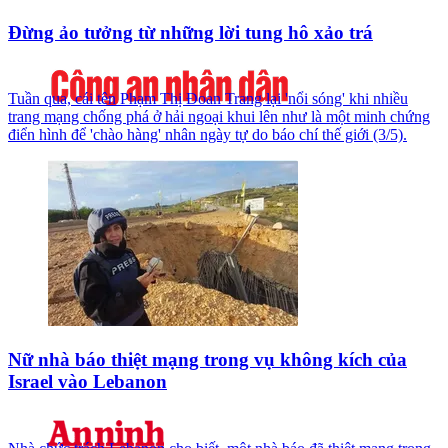
Đừng ảo tưởng từ những lời tung hô xảo trá
Tuần qua, cái tên Phạm Thị Đoan Trang lại 'nổi sóng' khi nhiều
trang mạng chống phá ở hải ngoại khui lên như là một minh chứng
điển hình để 'chào hàng' nhân ngày tự do báo chí thế giới (3/5).
Nữ nhà báo thiệt mạng trong vụ không kích của
Israel vào Lebanon