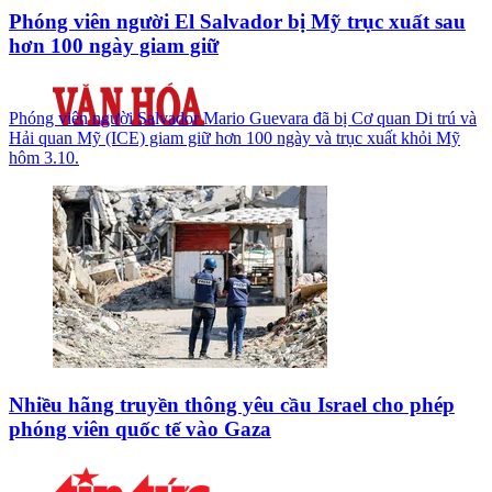
Phóng viên người El Salvador bị Mỹ trục xuất sau
hơn 100 ngày giam giữ
Phóng viên người Salvador Mario Guevara đã bị Cơ quan Di trú và
Hải quan Mỹ (ICE) giam giữ hơn 100 ngày và trục xuất khỏi Mỹ
hôm 3.10.
Nhiều hãng truyền thông yêu cầu Israel cho phép
phóng viên quốc tế vào Gaza