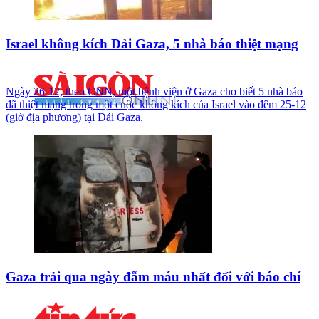
Israel không kích Dải Gaza, 5 nhà báo thiệt mạng
Ngày 26-12, theo CNN, một bệnh viện ở Gaza cho biết 5 nhà báo
đã thiệt mạng trong một cuộc không kích của Israel vào đêm 25-12
(giờ địa phương) tại Dải Gaza.
Gaza trải qua ngày đẫm máu nhất đối với báo chí