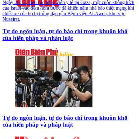
Ngày 26/12, theo các nhân viên y tế tại Gaza, một cuộc không kích
của Israel vào đêm hôm trước đã khiến năm nhà báo thiệt mạng khi
chiếc xe của họ bị trúng đạn gần Bệnh viện Al-Awda, khu vực
Nuseirat.
Tự do ngôn luận, tự do báo chí trong khuôn khổ
của hiến pháp và pháp luật
Tự do ngôn luận, tự do báo chí trong khuôn khổ
của hiến pháp và pháp luật