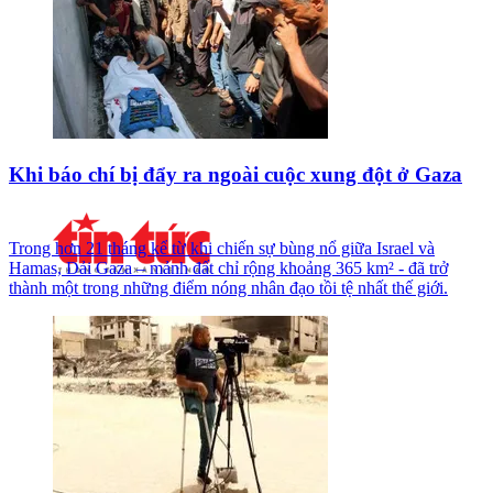
Khi báo chí bị đẩy ra ngoài cuộc xung đột ở Gaza
Trong hơn 21 tháng kể từ khi chiến sự bùng nổ giữa Israel và
Hamas, Dải Gaza – mảnh đất chỉ rộng khoảng 365 km² - đã trở
thành một trong những điểm nóng nhân đạo tồi tệ nhất thế giới.