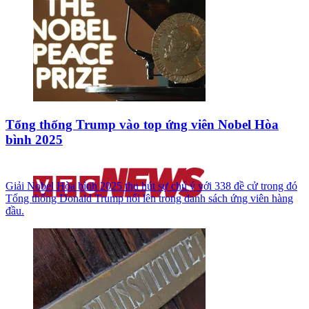
Tổng thống Trump vào top ứng viên Nobel Hòa
bình 2025
Giải Nobel Hòa bình 2025 thu hút sự chú ý với 338 đề cử trong đó
Tổng thống Donald Trump nổi lên trong danh sách ứng viên hàng
đầu.