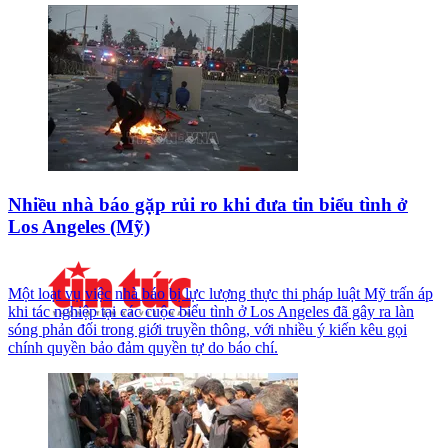
Nhiều nhà báo gặp rủi ro khi đưa tin biểu tình ở
Los Angeles (Mỹ)
Một loạt vụ việc nhà báo bị lực lượng thực thi pháp luật Mỹ trấn áp
khi tác nghiệp tại các cuộc biểu tình ở Los Angeles đã gây ra làn
sóng phản đối trong giới truyền thông, với nhiều ý kiến kêu gọi
chính quyền bảo đảm quyền tự do báo chí.