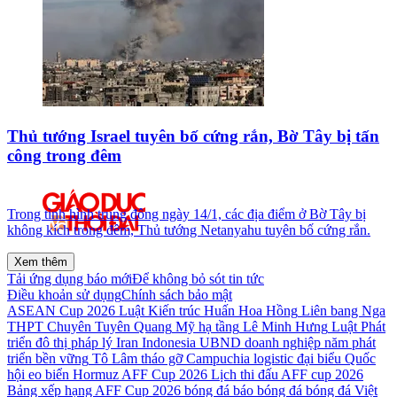
Thủ tướng Israel tuyên bố cứng rắn, Bờ Tây bị tấn
công trong đêm
Trong tình hình trung đông ngày 14/1, các địa điểm ở Bờ Tây bị
không kích trong đêm, Thủ tướng Netanyahu tuyên bố cứng rắn.
Xem thêm
Tải ứng dụng báo mới
Để không bỏ sót tin tức
Điều khoản sử dụng
Chính sách bảo mật
ASEAN Cup 2026
Luật Kiến trúc
Huấn Hoa Hồng
Liên bang Nga
THPT Chuyên Tuyên Quang
Mỹ
hạ tầng
Lê Minh Hưng
Luật Phát
triển đô thị
pháp lý
Iran
Indonesia
UBND
doanh nghiệp
năm
phát
triển bền vững
Tô Lâm
tháo gỡ
Campuchia
logistic
đại biểu Quốc
hội
eo biển Hormuz
AFF Cup 2026
Lịch thi đấu AFF cup 2026
Bảng xếp hạng AFF Cup 2026
bóng đá
báo bóng đá
bóng đá Việt