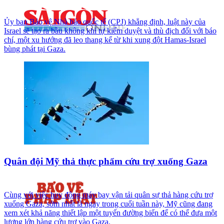
Ủy ban Bảo vệ Nhà báo quốc tế (CPJ) khẳng định, luật này của
Israel sẽ tạo ra bầu không khí tự kiểm duyệt và thù địch đối với báo
chí, một xu hướng đã leo thang kể từ khi xung đột Hamas-Israel
bùng phát tại Gaza.
Quân đội Mỹ thả thực phẩm cứu trợ xuống Gaza
Cùng với việc huy động máy bay vận tải quân sự thả hàng cứu trợ
xuống Gaza, sớm nhất là ngay trong cuối tuần này, Mỹ cũng đang
xem xét khả năng thiết lập một tuyến đường biển để có thể đưa một
lượng lớn hàng cứu trợ vào Gaza.