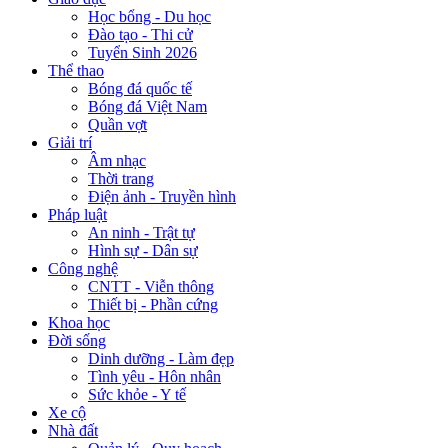
Học bổng - Du học
Đào tạo - Thi cử
Tuyển Sinh 2026
Thể thao
Bóng đá quốc tế
Bóng đá Việt Nam
Quần vợt
Giải trí
Âm nhạc
Thời trang
Điện ảnh - Truyền hình
Pháp luật
An ninh - Trật tự
Hình sự - Dân sự
Công nghệ
CNTT - Viễn thông
Thiết bị - Phần cứng
Khoa học
Đời sống
Dinh dưỡng - Làm đẹp
Tình yêu - Hôn nhân
Sức khỏe - Y tế
Xe cộ
Nhà đất