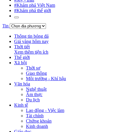
#Khám phá Việt Nam
#Khám phá thế giới
Tin
Thông tin bóng đá
Giá vàng hôm nay
Thời tiết
Xem thêm tiện ích
Thế giới
Xã hội
Thời sự
Giao thông
Môi trường - Khí hậu
Văn hóa
Nghệ thuật
Ẩm thực
Du lịch
Kinh tế
Lao động - Việc làm
Tài chính
Chứng khoán
Kinh doanh
Giáo dục