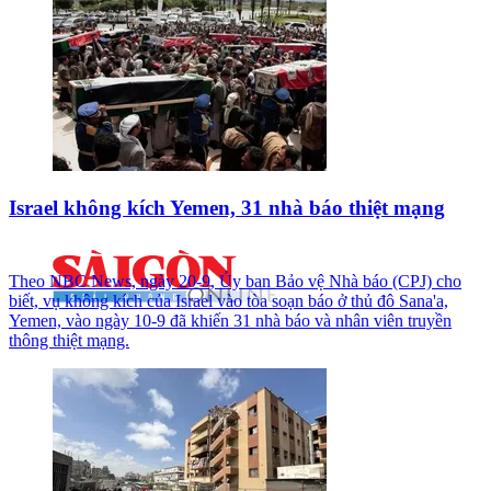
Israel không kích Yemen, 31 nhà báo thiệt mạng
Theo NBC News, ngày 20-9, Ủy ban Bảo vệ Nhà báo (CPJ) cho
biết, vụ không kích của Israel vào tòa soạn báo ở thủ đô Sana'a,
Yemen, vào ngày 10-9 đã khiến 31 nhà báo và nhân viên truyền
thông thiệt mạng.