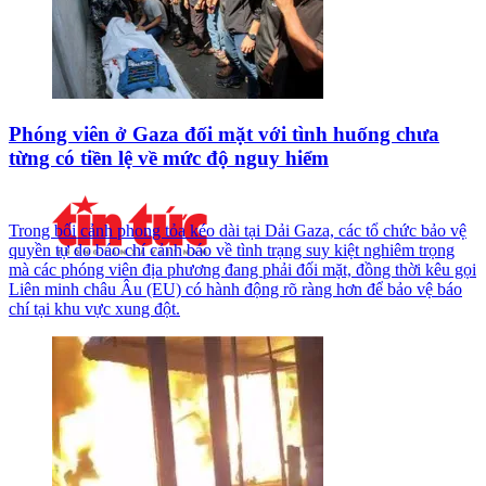
Phóng viên ở Gaza đối mặt với tình huống chưa
từng có tiền lệ về mức độ nguy hiểm
Trong bối cảnh phong tỏa kéo dài tại Dải Gaza, các tổ chức bảo vệ
quyền tự do báo chí cảnh báo về tình trạng suy kiệt nghiêm trọng
mà các phóng viên địa phương đang phải đối mặt, đồng thời kêu gọi
Liên minh châu Âu (EU) có hành động rõ ràng hơn để bảo vệ báo
chí tại khu vực xung đột.