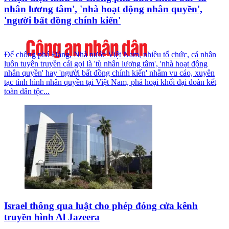
nhân lương tâm', 'nhà hoạt động nhân quyền',
'người bất đồng chính kiến'
Để chống phá Đảng, Nhà nước Việt Nam, nhiều tổ chức, cá nhân
luôn tuyên truyền cái gọi là 'tù nhân lương tâm', 'nhà hoạt động
nhân quyền' hay 'người bất đồng chính kiến' nhằm vu cáo, xuyên
tạc tình hình nhân quyền tại Việt Nam, phá hoại khối đại đoàn kết
toàn dân tộc...
Israel thông qua luật cho phép đóng cửa kênh
truyền hình Al Jazeera