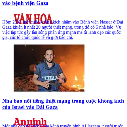
vào bệnh viện Gaza
Hôm 25.8, một cuộc không kích nhằm vào Bệnh viện Nasser ở Dải
Gaza khiến ít nhất 20 người thiệt mạng, trong đó có 5 nhà báo. Vụ
việc lập tức gây làn sóng phản ứng mạnh mẽ từ lãnh đạo các quốc
gia, các tổ chức quốc tế và giới báo chí.
Nhà báo nổi tiếng thiệt mạng trong cuộc không kích
của Israel vào Dải Gaza
Một nhà báo nổi tiếng của kênh truyền hình Al Jazeera, người trước