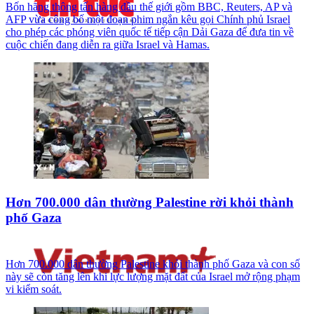
Bốn hãng thông tấn hàng đầu thế giới gồm BBC, Reuters, AP và
AFP vừa công bố một đoạn phim ngắn kêu gọi Chính phủ Israel
cho phép các phóng viên quốc tế tiếp cận Dải Gaza để đưa tin về
cuộc chiến đang diễn ra giữa Israel và Hamas.
Hơn 700.000 dân thường Palestine rời khỏi thành
phố Gaza
Hơn 700.000 dân thường Palestine khỏi thành phố Gaza và con số
này sẽ còn tăng lên khi lực lượng mặt đất của Israel mở rộng phạm
vi kiểm soát.