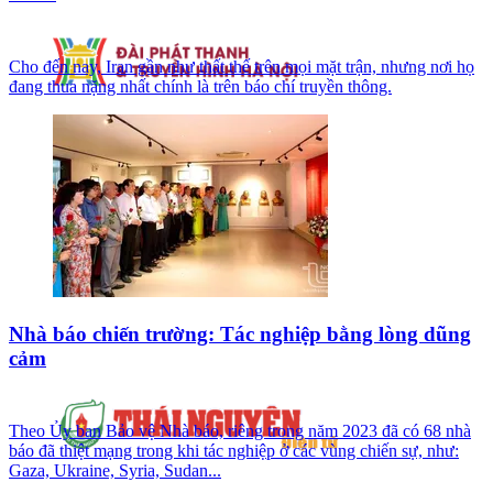
Cho đến nay, Iran gần như thất thế trên mọi mặt trận, nhưng nơi họ
đang thua nặng nhất chính là trên báo chí truyền thông.
Nhà báo chiến trường: Tác nghiệp bằng lòng dũng
cảm
Theo Ủy ban Bảo vệ Nhà báo, riêng trong năm 2023 đã có 68 nhà
báo đã thiệt mạng trong khi tác nghiệp ở các vùng chiến sự, như:
Gaza, Ukraine, Syria, Sudan...