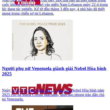
Nhà chức trách Lebanon cho biết, một nhà báo đã thiệt mạng trong
cuộc không kích của Israel vào miền Nam Lebanon ngày 22-4 trong
lúc đang tác nghiệp. Kể từ đầu tháng 3 đến nay, 4 nhà báo đã thiệt
mạng trong chiến sự tại Lebanon.
Người phụ nữ Venezuela giành giải Nobel Hòa bình
2025
Ngày 10/10, Ủy ban Nobel Na Uy trao Giải Nobel Hòa bình năm
2025 cho bà María Corina Machado, lãnh đạo phong trào dân chủ
tại Venezuela.