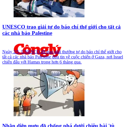
UNESCO trao giải tự do báo chí thế giới cho tất cả
các nhà báo Palestine
Ngày 2/5, UNESCO đã trao giải thưởng tự do báo chí thế giới cho
tất cả các nhà báo Palestine đưa tin về cuộc chiến ở Gaza, nơi Israel
chiến đấu với Hamas trong hơn 6 tháng qua.
Nhận diện mưu đồ chống phá dưới chiêu bài 'tù