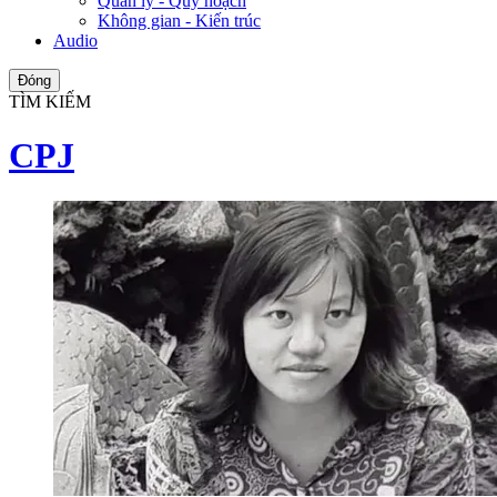
Quản lý - Quy hoạch
Không gian - Kiến trúc
Audio
Đóng
TÌM KIẾM
CPJ