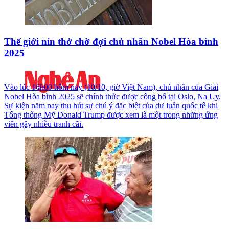
Thế giới nín thở chờ đợi chủ nhân Nobel Hòa bình
2025
Vào lúc 16h00 hôm nay (10/10, giờ Việt Nam), chủ nhân của Giải
Nobel Hòa bình 2025 sẽ chính thức được công bố tại Oslo, Na Uy.
Sự kiện năm nay thu hút sự chú ý đặc biệt của dư luận quốc tế khi
Tổng thống Mỹ Donald Trump được xem là một trong những ứng
viên gây nhiều tranh cãi.