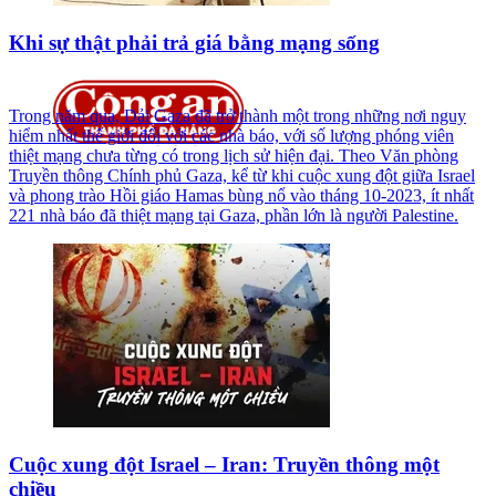
Khi sự thật phải trả giá bằng mạng sống
Trong năm qua, Dải Gaza đã trở thành một trong những nơi nguy
hiểm nhất thế giới đối với các nhà báo, với số lượng phóng viên
thiệt mạng chưa từng có trong lịch sử hiện đại. Theo Văn phòng
Truyền thông Chính phủ Gaza, kể từ khi cuộc xung đột giữa Israel
và phong trào Hồi giáo Hamas bùng nổ vào tháng 10-2023, ít nhất
221 nhà báo đã thiệt mạng tại Gaza, phần lớn là người Palestine.
Cuộc xung đột Israel – Iran: Truyền thông một
chiều