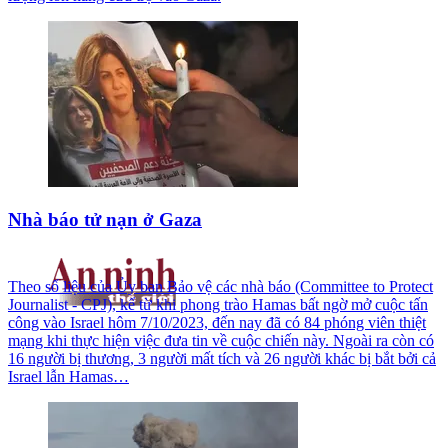
Nhà báo tử nạn ở Gaza
Theo số liệu của Ủy ban Bảo vệ các nhà báo (Committee to Protect
Journalist - CPJ), kể từ khi phong trào Hamas bất ngờ mở cuộc tấn
công vào Israel hôm 7/10/2023, đến nay đã có 84 phóng viên thiệt
mạng khi thực hiện việc đưa tin về cuộc chiến này. Ngoài ra còn có
16 người bị thương, 3 người mất tích và 26 người khác bị bắt bởi cả
Israel lẫn Hamas…