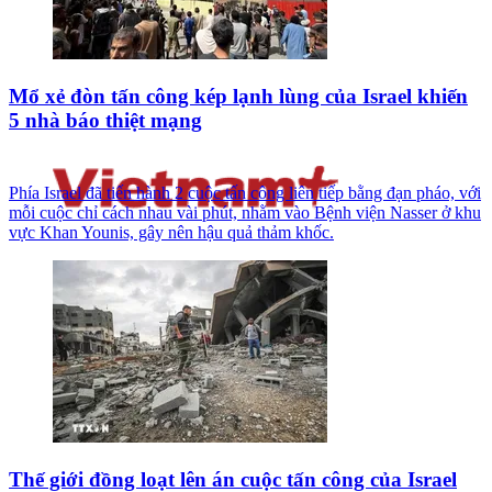
Mổ xẻ đòn tấn công kép lạnh lùng của Israel khiến
5 nhà báo thiệt mạng
Phía Israel đã tiến hành 2 cuộc tấn công liên tiếp bằng đạn pháo, với
mỗi cuộc chỉ cách nhau vài phút, nhằm vào Bệnh viện Nasser ở khu
vực Khan Younis, gây nên hậu quả thảm khốc.
Thế giới đồng loạt lên án cuộc tấn công của Israel