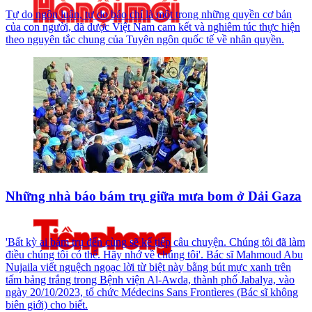
Tự do ngôn luận, tự do báo chí là một trong những quyền cơ bản
của con người, đã được Việt Nam cam kết và nghiêm túc thực hiện
theo nguyên tắc chung của Tuyên ngôn quốc tế về nhân quyền.
Những nhà báo bám trụ giữa mưa bom ở Dải Gaza
'Bất kỳ ai bám trụ đến cùng sẽ kể tiếp câu chuyện. Chúng tôi đã làm
điều chúng tôi có thể. Hãy nhớ về chúng tôi'. Bác sĩ Mahmoud Abu
Nujaila viết nguệch ngoạc lời từ biệt này bằng bút mực xanh trên
tấm bảng trắng trong Bệnh viện Al-Awda, thành phố Jabalya, vào
ngày 20/10/2023, tổ chức Médecins Sans Frontìeres (Bác sĩ không
biên giới) cho biết.