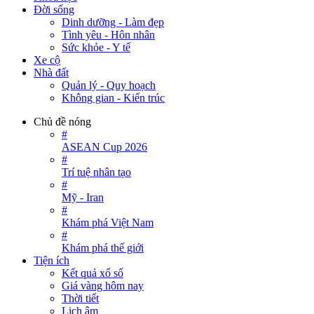
Đời sống
Dinh dưỡng - Làm đẹp
Tình yêu - Hôn nhân
Sức khỏe - Y tế
Xe cộ
Nhà đất
Quản lý - Quy hoạch
Không gian - Kiến trúc
Chủ đề nóng
#
ASEAN Cup 2026
#
Trí tuệ nhân tạo
#
Mỹ - Iran
#
Khám phá Việt Nam
#
Khám phá thế giới
Tiện ích
Kết quả xổ số
Giá vàng hôm nay
Thời tiết
Lịch âm