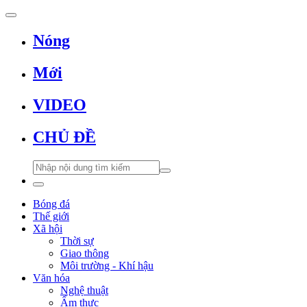
Nóng
Mới
VIDEO
CHỦ ĐỀ
Bóng đá
Thế giới
Xã hội
Thời sự
Giao thông
Môi trường - Khí hậu
Văn hóa
Nghệ thuật
Ẩm thực