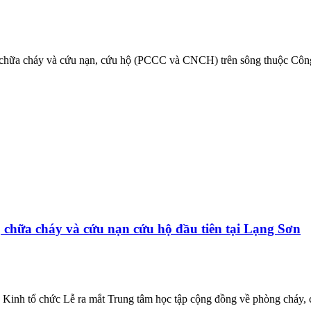
 chữa cháy và cứu nạn, cứu hộ (PCCC và CNCH) trên sông thuộc Công 
 chữa cháy và cứu nạn cứu hộ đầu tiên tại Lạng Sơn
Kinh tổ chức Lễ ra mắt Trung tâm học tập cộng đồng về phòng cháy,