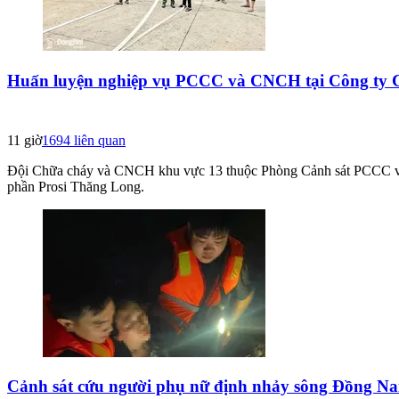
Huấn luyện nghiệp vụ PCCC và CNCH tại Công ty 
11 giờ
1694
liên quan
Đội Chữa cháy và CNCH khu vực 13 thuộc Phòng Cảnh sát PCCC và
phần Prosi Thăng Long.
Cảnh sát cứu người phụ nữ định nhảy sông Đồng Nai