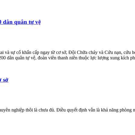
0 dân quân tự vệ
 tai và sự cố khẩn cấp ngay từ cơ sở, Đội Chữa cháy và Cứu nạn, cứu
dân quân tự vệ, đoàn viên thanh niên thuộc lực lượng xung kích phòn
ơ sở
g chuyên nghiệp thôi là chưa đủ. Điều quyết định vẫn là khả năng phòn