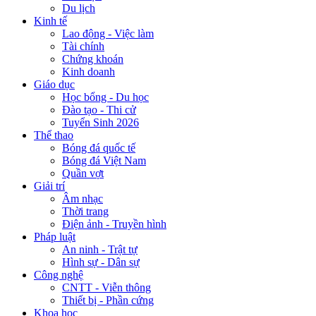
Du lịch
Kinh tế
Lao động - Việc làm
Tài chính
Chứng khoán
Kinh doanh
Giáo dục
Học bổng - Du học
Đào tạo - Thi cử
Tuyển Sinh 2026
Thể thao
Bóng đá quốc tế
Bóng đá Việt Nam
Quần vợt
Giải trí
Âm nhạc
Thời trang
Điện ảnh - Truyền hình
Pháp luật
An ninh - Trật tự
Hình sự - Dân sự
Công nghệ
CNTT - Viễn thông
Thiết bị - Phần cứng
Khoa học