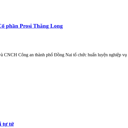
Cổ phần Prosi Thăng Long
 CNCH Công an thành phố Đồng Nai tổ chức huấn luyện nghiệp vụ 
 tự tử