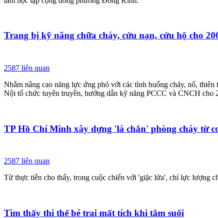
tâm học tập cộng đồng phường Đông Kinh.
Trang bị kỹ năng chữa cháy, cứu nạn, cứu hộ cho 20
2587
liên quan
Nhằm nâng cao năng lực ứng phó với các tình huống cháy, nổ, thiên
Nội tổ chức tuyên truyền, hướng dẫn kỹ năng PCCC và CNCH cho 200 
TP Hồ Chí Minh xây dựng 'lá chắn' phòng cháy từ c
2587
liên quan
Từ thực tiễn cho thấy, trong cuộc chiến với 'giặc lửa', chỉ lực lượn
Tìm thấy thi thể bé trai mất tích khi tắm suối