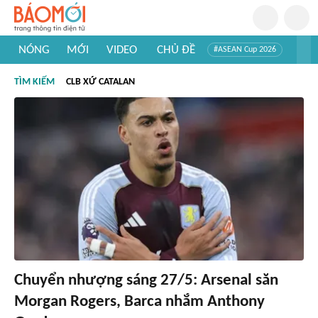
NÓNG
MỚI
VIDEO
CHỦ ĐỀ
#ASEAN Cup 2026
#Trí tuệ nhân tạo
#Mỹ - Iran
#Khám phá Việt Nam
TÌM KIẾM
CLB XỨ CATALAN
#Khám phá thế giới
Chuyển nhượng sáng 27/5: Arsenal săn
Morgan Rogers, Barca nhắm Anthony