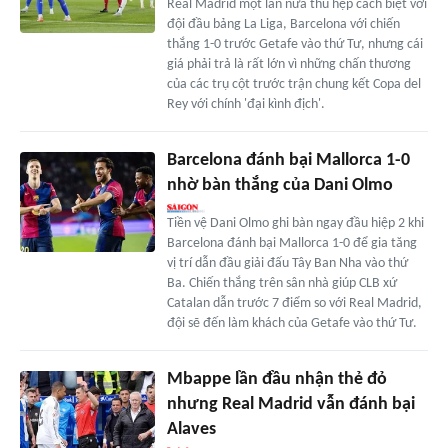
Real Madrid một lần nữa thu hẹp cách biệt với
đội đầu bảng La Liga, Barcelona với chiến
thắng 1-0 trước Getafe vào thứ Tư, nhưng cái
giá phải trả là rất lớn vì những chấn thương
của các trụ cột trước trận chung kết Copa del
Rey với chính 'đại kình địch'.
Barcelona đánh bại Mallorca 1-0
nhờ bàn thắng của Dani Olmo
Tiền vệ Dani Olmo ghi bàn ngay đầu hiệp 2 khi
Barcelona đánh bại Mallorca 1-0 để gia tăng
vị trí dẫn đầu giải đấu Tây Ban Nha vào thứ
Ba. Chiến thắng trên sân nhà giúp CLB xứ
Catalan dẫn trước 7 điểm so với Real Madrid,
đội sẽ đến làm khách của Getafe vào thứ Tư.
Mbappe lần đầu nhận thẻ đỏ
nhưng Real Madrid vẫn đánh bại
Alaves