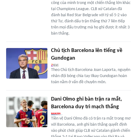
công của mình trong một chiến thắng lớn khác
tại Champions League. CLB xứ Catalan đã
đánh bại Red Star Belgrade với tỷ số 5-2 vào
thứ Tư, đánh dấu trận thắng thứ 7 liên tiếp
trên mọi đấu trường mà họ ghi được ít nhất 3
bàn thắng.
Chủ tịch Barcelona lên tiếng về
Gundogan
Theo Chủ tịch Barcelona Joan Laporta, nguyên
nhân đội bóng chia tay Ilkay Gundogan hoàn
toàn nằm ở vấn đề chuyên môn.
Dani Olmo ghi bàn trận ra mắt,
Barcelona duy trì mạch thắng
Tiền vệ Dani Olmo đã có trận ra mắt trong mơ
với Barcelona, anh ghi bàn thắng quyết định
vào phút chót giúp CLB xứ Catalan giành chiến
thắng 2-1 tại Rayo Vallecano vào thứ Ba và