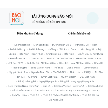
TẢI ỨNG DỤNG BÁO MỚI
ĐỂ KHÔNG BỎ SÓT TIN TỨC
Điều khoản sử dụng
Chính sách bảo mật
Doanh Nghiệp
Liên Bang Nga
Đường Vành Đai 5
Vùng Thủ Đô
Năm
Lê Minh Hưng
An Ninh Mạng
Hạ Tầng
Tô Lâm
Oman
Kim Sang-Sik
Mỹ
Bắc Bộ
Bắc Ninh (thành Phố)
Chợ Biên Hòa
Bắc Ninh
Dự Án Đầu Tư Xây Dựng
Eo Biển Hormuz
Campuchia
Bộ Giáo Dục Và Đào Tạo
ASEAN Cup 2026
Iran
AFF Cup 2026
Lịch Thi Đấu AFF Cup 2026
Bảng Xếp Hạng AFF Cup 2026
Bóng Đá
Báo Bóng Đá
Bóng Đá Việt Nam
Thể Thao
Lionel Messi
Lamine Yamal
Nguyễn Xuân Son
Nguyễn Đình Bắc
Tin Thế Giới
Pháp Luật
Xã Hội
Tin Bão
Tin Tức
Giá Vàng
Tuyển Việt Nam
U23 Việt Nam
U17 Việt Nam
Kết Quả Bóng Đá
Ngoại Hạng Anh
Bảng Xếp Hạng Ngoại Hạng Anh
Lịch Thi Đấu Ngoại Hạng Anh
Cúp C1
Kết Quả Vietlott Power 6/55
Kết Quả Xổ Số
Xổ Số Miền Nam
Xổ Số Miền Bắc
Xổ Số Miền Trung
Giao Thông
Thời Sự
Lịch Vạn Niên
Thời Tiết
Thời Tiết Thành Phố Hồ Chí Minh
Thời Tiết Hà Nội
Giá Xăng Dầu