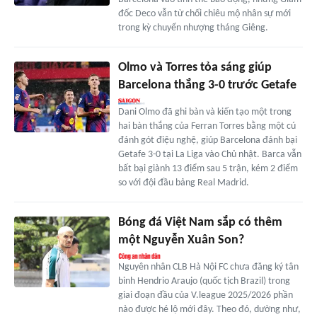
đốc Deco vẫn từ chối chiêu mộ nhân sự mới
trong kỳ chuyển nhượng tháng Giêng.
Olmo và Torres tỏa sáng giúp
Barcelona thắng 3-0 trước Getafe
Dani Olmo đã ghi bàn và kiến tạo một trong
hai bàn thắng của Ferran Torres bằng một cú
đánh gót điệu nghệ, giúp Barcelona đánh bại
Getafe 3-0 tại La Liga vào Chủ nhật. Barca vẫn
bất bại giành 13 điểm sau 5 trận, kém 2 điểm
so với đội đầu bảng Real Madrid.
Bóng đá Việt Nam sắp có thêm
một Nguyễn Xuân Son?
Nguyên nhân CLB Hà Nội FC chưa đăng ký tân
binh Hendrio Araujo (quốc tịch Brazil) trong
giai đoạn đầu của V.league 2025/2026 phần
nào được hé lộ mới đây. Theo đó, dường như,