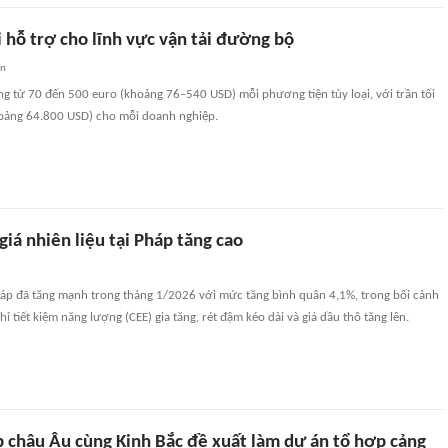
 hỗ trợ cho lĩnh vực vận tải đường bộ
an
g từ 70 đến 500 euro (khoảng 76–540 USD) mỗi phương tiện tùy loại, với trần tối
oảng 64.800 USD) cho mỗi doanh nghiệp.
iá nhiên liệu tại Pháp tăng cao
Pháp đã tăng mạnh trong tháng 1/2026 với mức tăng bình quân 4,1%, trong bối cảnh
ỉ tiết kiệm năng lượng (CEE) gia tăng, rét đậm kéo dài và giá dầu thô tăng lên.
 châu Âu cùng Kinh Bắc đề xuất làm dự án tổ hợp cảng