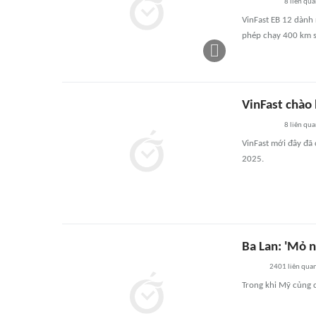
8
liên qu
VinFast EB 12 dành
phép chạy 400 km sa
VinFast chào 
8
liên qu
VinFast mới đây đã 
2025.
Ba Lan: 'Mỏ 
2401
liên qua
Trong khi Mỹ củng c