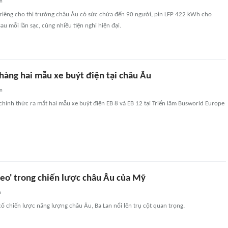
an
 riêng cho thị trường châu Âu có sức chứa đến 90 người, pin LFP 422 kWh cho
u mỗi lần sạc, cùng nhiều tiện nghi hiện đại.
hàng hai mẫu xe buýt điện tại châu Âu
an
chính thức ra mắt hai mẫu xe buýt điện EB 8 và EB 12 tại Triển lãm Busworld Europe
neo' trong chiến lược châu Âu của Mỹ
n
ố chiến lược năng lượng châu Âu, Ba Lan nổi lên trụ cột quan trọng.