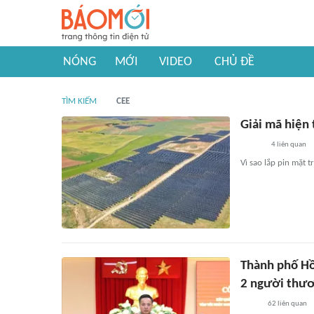
NÓNG
MỚI
VIDEO
CHỦ ĐỀ
TÌM KIẾM
CEE
Giải mã hiện
4
liên quan
Vì sao lắp pin mặt 
Thành phố Hồ
2 người thư
62
liên quan