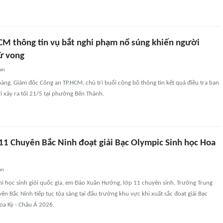
CM thông tin vụ bắt nghi phạm nổ súng khiến người
ử vong
an
ng, Giám đốc Công an TP.HCM, chủ trì buổi công bố thông tin kết quả điều tra ban
i xảy ra tối 21/5 tại phường Bến Thành.
 11 Chuyên Bắc Ninh đoạt giải Bạc Olympic Sinh học Hoa
an
Nhì học sinh giỏi quốc gia, em Đào Xuân Hướng, lớp 11 chuyên sinh, Trường Trung
n Bắc Ninh tiếp tục tỏa sáng tại đấu trường khu vực khi xuất sắc đoạt giải Bạc
oa Kỳ - Châu Á 2026.