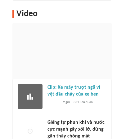
Video
Clip: Xe máy trượt ngã vì
vệt dầu chảy của xe ben
9 giờ
331
liên quan
Giếng tự phun khí và nước
cực mạnh gây xói lở, đứng
gần thấy chóng mặt