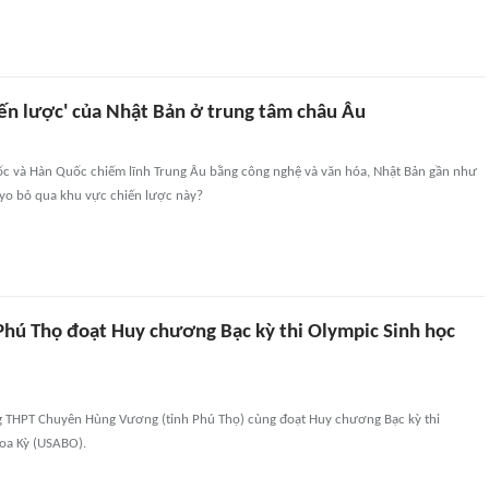
ến lược' của Nhật Bản ở trung tâm châu Âu
ốc và Hàn Quốc chiếm lĩnh Trung Âu bằng công nghệ và văn hóa, Nhật Bản gần như
kyo bỏ qua khu vực chiến lược này?
 Phú Thọ đoạt Huy chương Bạc kỳ thi Olympic Sinh học
g THPT Chuyên Hùng Vương (tỉnh Phú Thọ) cùng đoạt Huy chương Bạc kỳ thi
oa Kỳ (USABO).