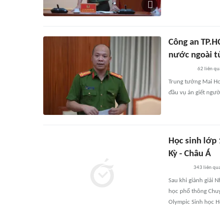
Công an TP.H
nước ngoài t
62
liên qu
Trung tướng Mai Hoà
đầu vụ án giết ngườ
Học sinh lớp
Kỳ - Châu Á
343
liên qu
Sau khi giành giải 
học phổ thông Chuyê
Olympic Sinh học H