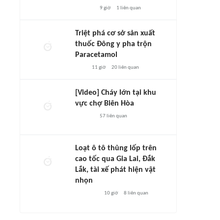
9 giờ
1
liên quan
Triệt phá cơ sở sản xuất
thuốc Đông y pha trộn
Paracetamol
11 giờ
20
liên quan
[Video] Cháy lớn tại khu
vực chợ Biên Hòa
57
liên quan
Loạt ô tô thủng lốp trên
cao tốc qua Gia Lai, Đắk
Lắk, tài xế phát hiện vật
nhọn
10 giờ
8
liên quan