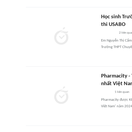
Học sinh Trư
thi USABO
2
liên qu
Em Nguyễn Thị Cẩm 
Trường THPT Chuyên
Pharmacity -
nhất Việt N
1
liên quan
Pharmacity được KP
Việt Nam' năm 2024 