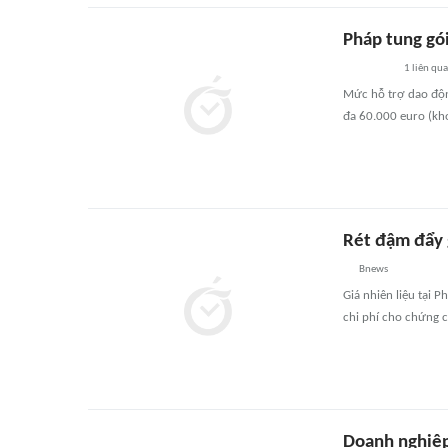
Pháp tung gói
1
liên qu
Mức hỗ trợ dao độn
đa 60.000 euro (kh
Rét đậm đẩy g
Bnews
Giá nhiên liệu tại 
chi phí cho chứng ch
Doanh nghiệp