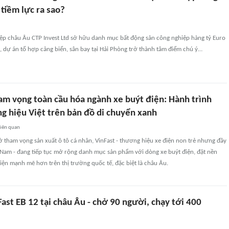
 tiềm lực ra sao?
ệp châu Âu CTP Invest Ltd sở hữu danh mục bất động sản công nghiệp hàng tỷ Euro
c, dự án tổ hợp cảng biển, sân bay tại Hải Phòng trở thành tâm điểm chú ý…
ham vọng toàn cầu hóa ngành xe buýt điện: Hành trình
ng hiệu Việt trên bản đồ di chuyển xanh
liên quan
ở tham vọng sản xuất ô tô cá nhân, VinFast - thương hiệu xe điện non trẻ nhưng đầy
 Nam - đang tiếp tục mở rộng danh mục sản phẩm với dòng xe buýt điện, đặt nền
ện mạnh mẽ hơn trên thị trường quốc tế, đặc biệt là châu Âu.
ast EB 12 tại châu Âu - chở 90 người, chạy tới 400