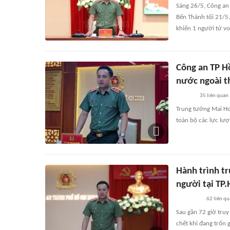
Sáng 26/5, Công an 
Bến Thành tối 21/5
khiến 1 người tử vo
Công an TP H
nước ngoài t
35
liên quan
Trung tướng Mai Ho
toàn bộ các lực lượ
Hành trình tr
người tại TP
62
liên qu
Sau gần 72 giờ tru
chết khi đang trốn g