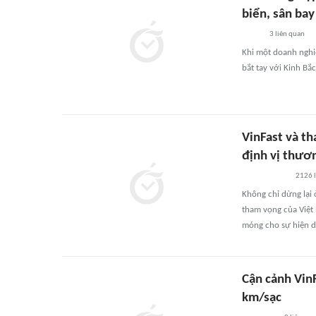
biển, sân bay
3
liên quan
Khi một doanh nghi
bắt tay với Kinh Bắ
VinFast và t
định vị thươ
2126
Không chỉ dừng lại 
tham vọng của Việt
móng cho sự hiện di
Cận cảnh VinF
km/sạc