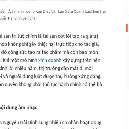
ền. Ảnh minh họa: bị can Diệp Văn Lập (ca sĩ Quang Lập) bên trái
uyễn Hải Bình bên phải.
 sản trí tuệ chính là tài sản cốt lõi tạo ra giá trị
ép không chỉ gây thiệt hại trực tiếp cho tác giả,
đã đổ công sức tạo ra tác phẩm mà còn bào mòn
o. Khi một mô hình
kinh doanh
xây dựng trên nền
nh lời nhiều năm, thị trường dần mất đi môi
ỏi và người đúng luật được thụ hưởng xứng đáng.
n quyền không phải thủ tục hành chính có thể bỏ
 nội dung âm nhạc
a
Nguyễn Hải Bình cùng nhiều cá nhân hoạt động