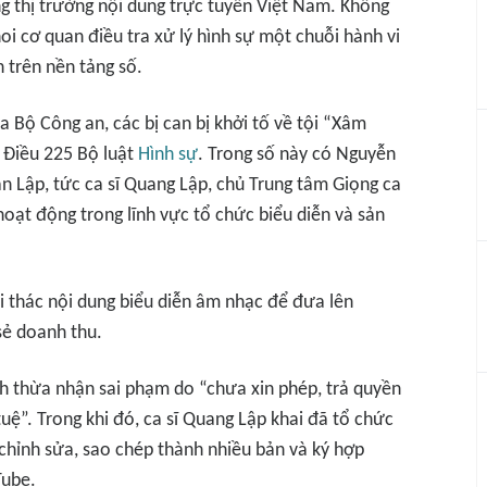
ộng thị trường nội dung trực tuyến Việt Nam. Không
hoi cơ quan điều tra xử lý hình sự một chuỗi hành vi
n trên nền tảng số.
a Bộ Công an, các bị can bị khởi tố về tội “Xâm
 Điều 225 Bộ luật
Hình sự
. Trong số này có Nguyễn
n Lập, tức ca sĩ Quang Lập, chủ Trung tâm Giọng ca
oạt động trong lĩnh vực tổ chức biểu diễn và sản
i thác nội dung biểu diễn âm nhạc để đưa lên
sẻ doanh thu.
nh thừa nhận sai phạm do “chưa xin phép, trả quyền
tuệ”. Trong khi đó, ca sĩ Quang Lập khai đã tổ chức
ó chỉnh sửa, sao chép thành nhiều bản và ký hợp
Tube.