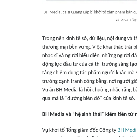
BH Media, ca sĩ Quang Lập bị khởi tố xâm phạm bản quy
và bị can Ng
Trong nền kinh tế số, dữ liệu, nội dung và tài
thương mại bền vững. Việc khai thác trái ph
nhạc sĩ và người biểu diễn, những người 
động lực đầu tư của cả thị trường sáng tạ
tảng chiếm dụng tác phẩm người khác mà si
trường cạnh tranh công bằng, nơi người gi
Vụ án BH Media là hồi chuông nhắc rằng bả
qua mà là "đường biên đỏ" của kinh tế số.
BH Media và “hệ sinh thái” kiếm tiền từ
Vụ khởi tố Tổng giám đốc Công ty
BH Medi