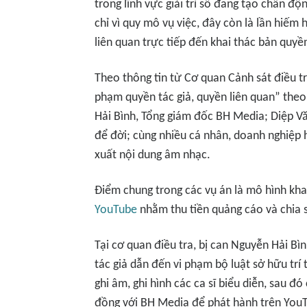
trong lĩnh vực giải trí số đang tạo chấn đ
chỉ vì quy mô vụ việc, đây còn là lần hiếm 
liên quan trực tiếp đến khai thác bản quyề
Theo thông tin từ Cơ quan Cảnh sát điều tr
phạm quyền tác giả, quyền liên quan” theo
Hải Bình, Tổng giám đốc BH Media; Diệp Vă
để đời; cùng nhiều cá nhân, doanh nghiệp h
xuất nội dung âm nhạc.
Điểm chung trong các vụ án là mô hình kha
YouTube
nhằm thu tiền quảng cáo và chia 
Tại cơ quan điều tra, bị can Nguyễn Hải Bì
tác giả dẫn đến vi phạm bộ luật sở hữu trí 
ghi âm, ghi hình các ca sĩ biểu diễn, sau đ
đồng với BH Media để phát hành trên You