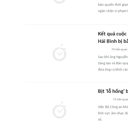
bản quyền thời gian
ngăn chặn vi phạm 
Kết quả cuộc
Hải Bình bị b
76
liên quan
Sau khi ông Nguyễn 
Sáng tạo và Bản quy
đưa ông ra khỏi các
Bịt 'lỗ hổng'
76
liên qua
Việc Bộ Công an khở
lĩnh vực âm nhạc đ
số.