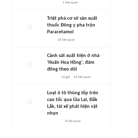
1
liên quan
Triệt phá cơ sở sản xuất
thuốc Đông y pha trộn
Paracetamol
20
liên quan
Cảnh sát xuất hiện ở nhà
'Huấn Hoa Hồng', đám
đông theo dõi
10 giờ
14
liên quan
Loạt ô tô thủng lốp trên
cao tốc qua Gia Lai, Đắk
Lắk, tài xế phát hiện vật
nhọn
8
liên quan