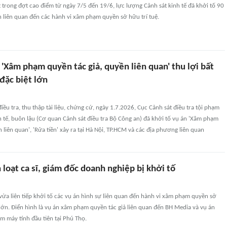
 trong đợt cao điểm từ ngày 7/5 đến 19/6, lực lượng Cảnh sát kinh tế đã khởi tố 90
n liên quan đến các hành vi xâm phạm quyền sở hữu trí tuệ.
 'Xâm phạm quyền tác giả, quyền liên quan' thu lợi bất
 đặc biệt lớn
iều tra, thu thập tài liệu, chứng cứ, ngày 1.7.2026, Cục Cảnh sát điều tra tội phạm
 tế, buôn lậu (Cơ quan Cảnh sát điều tra Bộ Công an) đã khởi tố vụ án 'Xâm phạm
 liên quan', 'Rửa tiền' xảy ra tại Hà Nội, TP.HCM và các địa phương liên quan
 loạt ca sĩ, giám đốc doanh nghiệp bị khởi tố
ừa liên tiếp khởi tố các vụ án hình sự liên quan đến hành vi xâm phạm quyền sở
lớn. Điển hình là vụ án xâm phạm quyền tác giả liên quan đến BH Media và vụ án
 máy tính đầu tiên tại Phú Thọ.