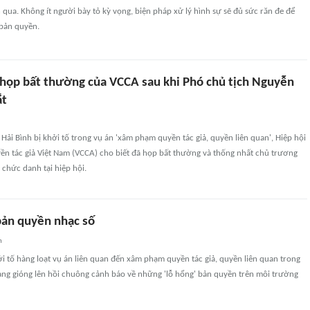
 qua. Không ít người bày tỏ kỳ vọng, biện pháp xử lý hình sự sẽ đủ sức răn đe để
bản quyền.
 họp bất thường của VCCA sau khi Phó chủ tịch Nguyễn
ắt
Hải Bình bị khởi tố trong vụ án 'xâm phạm quyền tác giả, quyền liên quan', Hiệp hội
ền tác giả Việt Nam (VCCA) cho biết đã họp bất thường và thống nhất chủ trương
 chức danh tại hiệp hội.
 bản quyền nhạc số
n
i tố hàng loạt vụ án liên quan đến xâm phạm quyền tác giả, quyền liên quan trong
ang gióng lên hồi chuông cảnh báo về những 'lỗ hổng' bản quyền trên môi trường