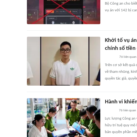
Bộ Công an cho biết
vụ án với 142 bị ca
Khởi tố vụ án
chính số tiền
76
liên quan
Trên cơ sở kết quả đ
về tham nhũng, kinh
quyền tác giả, quyền
Hành vi khiến
76
liên quan
Lực lượng Công an v
hữu trí tuệ quy mô 
bản quyền phần mềm