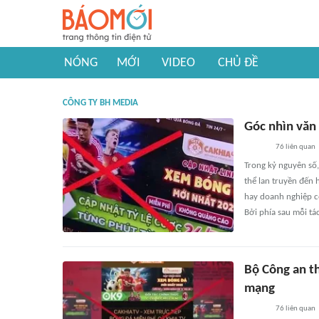
NÓNG
MỚI
VIDEO
CHỦ ĐỀ
CÔNG TY BH MEDIA
Góc nhìn văn
76
liên quan
Trong kỷ nguyên số
thể lan truyền đến 
hay doanh nghiệp c
Bởi phía sau mỗi tá
Bộ Công an th
mạng
76
liên quan