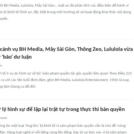
ới BH Media, Lululola, Mây Sài Gòn... luật sư đã phân tích các điều kiện để hành vi
bị khởi tố hình sự, đặc biệt trong môi trường số và hoạt động khai thác nội dung
tuyến.
 cảnh vụ BH Media, Mây Sài Gòn, Thông Zeo, Lululola vừa
y 'bão' dư luận
an
 tố 5 vụ án hình sự về tội 'xâm phạm quyền tác giả, quyền liên quan' theo Điều 225
y ra với các tên tuổi đình đám, gồm BH Media, Lululola Entertainment, 1900 Group,
g tâm Giọng ca để đời.
 lý hình sự để lập lại trật tự trong thực thi bản quyền
 quan
ng tin một loạt 'ông lớn' bị khởi tố vì xâm phạm bản quyền vẫn là chủ đề 'nóng'
đàn. Hàng loạt nghệ sĩ nổi tiếng cũng lên tiếng, bày tỏ sự bức xúc vì bị xâm phạm