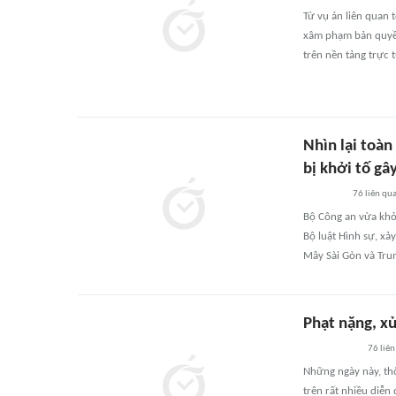
Từ vụ án liên quan t
xâm phạm bản quyền 
trên nền tảng trực 
Nhìn lại toàn
bị khởi tố gâ
76
liên qu
Bộ Công an vừa khởi
Bộ luật Hình sự, xả
Mây Sài Gòn và Trun
Phạt nặng, xử
76
liên
Những ngày này, thô
trên rất nhiều diễn 