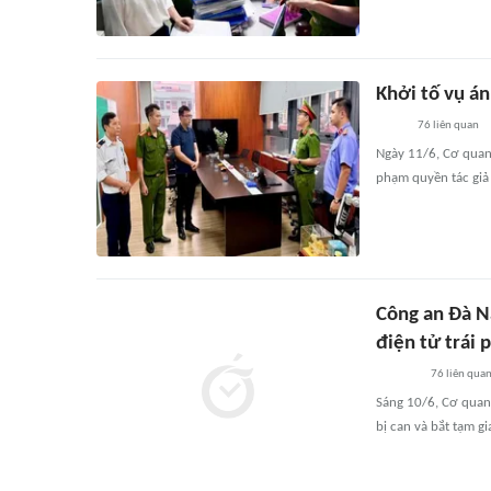
Khởi tố vụ á
76
liên quan
Ngày 11/6, Cơ quan 
phạm quyền tác giả 
Công an Đà N
điện tử trái 
76
liên qua
Sáng 10/6, Cơ quan 
bị can và bắt tạm g