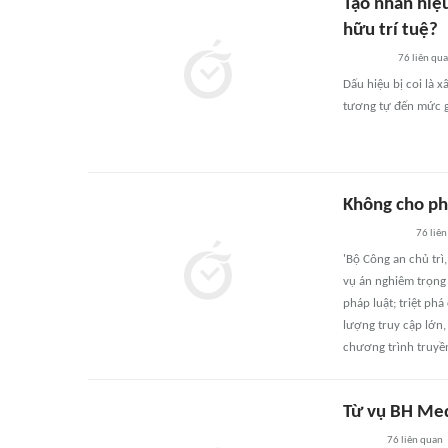
Tạo nhãn hiệu
hữu trí tuệ?
76
liên qu
Dấu hiệu bị coi là 
tương tự đến mức g
Không cho phé
76
liên
'Bộ Công an chủ trì
vụ án nghiêm trọng 
pháp luật; triệt ph
lượng truy cập lớn,
chương trình truyền 
Từ vụ BH Med
76
liên quan