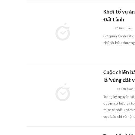
Khởi tố vụ án
Đất Lành
76
liên quan
Cơ quan Cảnh sát đi
chủ sở hữu thương h
Cuộc chiến b
là 'vùng đất v
76
liên quan
Trong kỷ nguyên số,
quyền sở hữu trí tu
thực tế nhiều năm q
vực báo chí và nội 