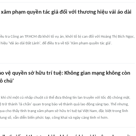
 xâm phạm quyền tác giả đối với thương hiệu vải áo dài
ều tra Công an TP.HCM đã khởi tố vụ án, khởi tố bị can đối với Hoàng Thị Bích Ngọc,
iệu 'Vải áo dài Đất Lành', để điều tra về tội 'Xâm phạm quyền tác giả'.
ảo vệ quyền sở hữu trí tuệ: Không gian mạng không còn
ô chủ'
 khi chỉ một cú nhấp chuột có thể đưa thông tin lan truyền với tốc độ chóng mặt,
ệ trở thành 'lá chắn' quan trọng bảo vệ thành quả lao động sáng tạo. Thế nhưng,
ua cho thấy tình trạng xâm phạm sở hữu trí tuệ tại Việt Nam, đặc biệt trong lĩnh
dung số, vẫn diễn biến phức tạp, công khai và ngày càng tinh vi hơn.