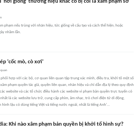
 'hơi giống' thương hiệu khác có bị coi là xâm phạm sở
an
xâm phạm nếu trùng với nhãn hiệu, tức giống về cấu tạo và cách thể hiện; hoặc
ây nhầm lẫn.
p 'cốc mò, cò xơi'
 quan
, phối hợp với các bộ, cơ quan liên quan tập trung xác minh, điều tra, khởi tố một số
xâm phạm quyền tác giả, quyền liên quan, nhãn hiệu và chỉ dẫn địa lý theo quy định
á các website và các tổ chức điều hành các website vi phạm bản quyền trực tuyến có
 nhất là các website lưu trữ, cung cấp phim, âm nhạc, trò chơi điện tử di động,
hình lậu có dùng tiếng Việt và tiếng nước ngoài, nhất là tiếng Anh'...
ia: Khi nào xâm phạm bản quyền bị khởi tố hình sự?