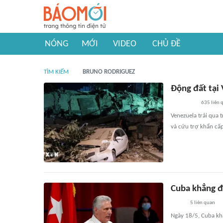
NÓNG
MỚI
VIDEO
CHỦ ĐỀ
TÌM KIẾM
BRUNO RODRIGUEZ
Động đất tại
635
liên 
Venezuela trải qua 
và cứu trợ khẩn cấp
Cuba khẳng đ
5
liên quan
Ngày 18/5, Cuba kh