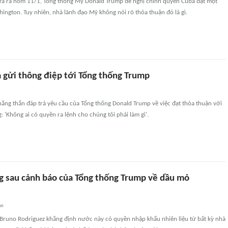
ưa ra hôm 11/1, Tổng thống Mỹ Donald Trump đề nghị chính quyền Cuba đạt một
ington. Tuy nhiên, nhà lãnh đạo Mỹ không nói rõ thỏa thuận đó là gì.
a gửi thông điệp tới Tổng thống Trump
ẳng thắn đáp trả yêu cầu của Tổng thống Donald Trump về việc đạt thỏa thuận với
: 'Không ai có quyền ra lệnh cho chúng tôi phải làm gì'.
ng sau cảnh báo của Tổng thống Trump về dầu mỏ
an
Bruno Rodriguez khẳng định nước này có quyền nhập khẩu nhiên liệu từ bất kỳ nhà