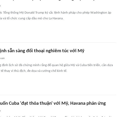
n
việc Tổng thống Mỹ Donald Trump ký sắc lệnh hành pháp cho phép Washington áp
ia và tổ chức cung cấp dầu mỏ cho La Havana.
ịnh sẵn sàng đối thoại nghiêm túc với Mỹ
quan
 định lịch sử đã chứng minh rằng để quan hệ giữa Mỹ và Cuba tiến triển, cần dựa
tế thay vì thù địch, đe dọa và cưỡng chế kinh tế.
ốn Cuba 'đạt thỏa thuận' với Mỹ, Havana phản ứng
n