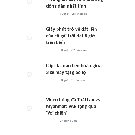
đông dân nhất tỉnh
10 giờ
2
liên quan
Giây phút trở về đất liền
của cô gái trôi dạt 8 giờ
trên biển
8 giờ
62
liên quan
Clip: Tai nạn liên hoàn giữa
3 xe máy tại giao lộ
8 giờ
2
liên quan
Video bóng đá Thái Lan vs
Myanmar: VAR tặng quà
'Voi chiến'
24
liên quan