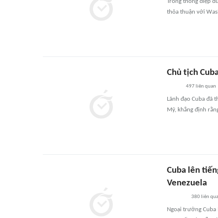
Trong thông điệp đ
thỏa thuận với Wash
Chủ tịch Cub
497
liên quan
Lãnh đạo Cuba đã th
Mỹ, khẳng định rằng
Cuba lên tiế
Venezuela
380
liên qu
Ngoại trưởng Cuba 