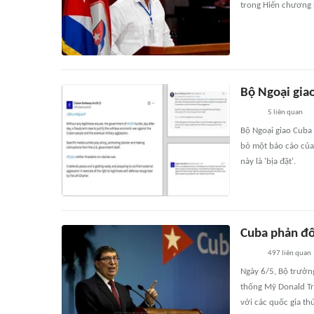
trong Hiến chương 
Bộ Ngoại gia
5
liên quan
Bộ Ngoại giao Cuba
bỏ một báo cáo của 
này là 'bịa đặt'.
Cuba phản đố
497
liên quan
Ngày 6/5, Bộ trưởn
thống Mỹ Donald Tr
với các quốc gia th