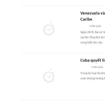
Venezuela và
Caribe
6
liên quan
Ngày 28/8, Đại sứ 
nại lên Tổng thư k
vùng biển lân cận.
Cuba quyết li
1
liên quan
Trong kỳ họp thườn
cuộc khủng hoảng ki