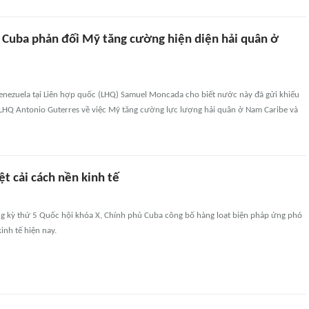
 Cuba phản đối Mỹ tăng cường hiện diện hải quân ở
Venezuela tại Liên hợp quốc (LHQ) Samuel Moncada cho biết nước này đã gửi khiếu
ý LHQ Antonio Guterres về việc Mỹ tăng cường lực lượng hải quân ở Nam Caribe và
ệt cải cách nền kinh tế
g kỳ thứ 5 Quốc hội khóa X, Chính phủ Cuba công bố hàng loạt biện pháp ứng phó
nh tế hiện nay.