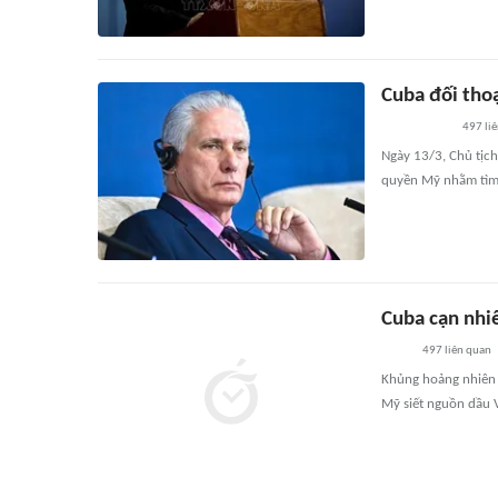
Cuba đối tho
497
li
Ngày 13/3, Chủ tịch
quyền Mỹ nhằm tìm 
Cuba cạn nhi
497
liên quan
Khủng hoảng nhiên 
Mỹ siết nguồn dầu 