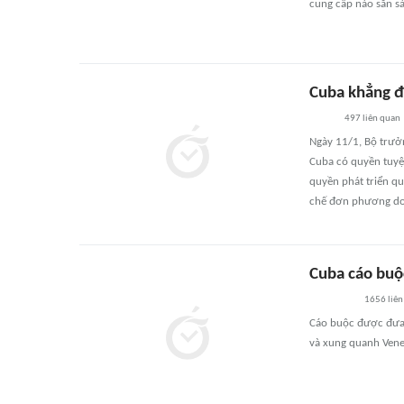
cung cấp nào sẵn sà
Cuba khẳng đ
497
liên quan
Ngày 11/1, Bộ trưở
Cuba có quyền tuyệt
quyền phát triển q
chế đơn phương do
Cuba cáo buộc
1656
liên
Cáo buộc được đưa 
và xung quanh Venez