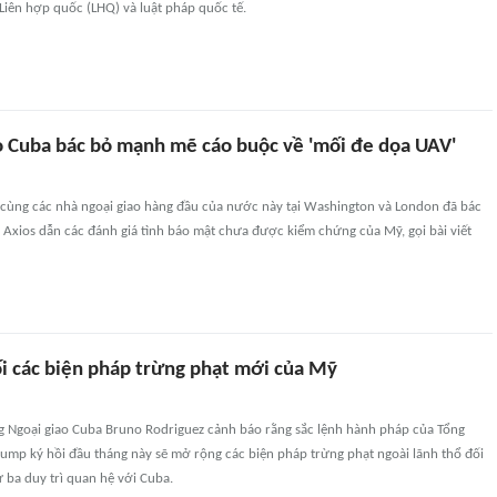
Liên hợp quốc (LHQ) và luật pháp quốc tế.
o Cuba bác bỏ mạnh mẽ cáo buộc về 'mối đe dọa UAV'
 cùng các nhà ngoại giao hàng đầu của nước này tại Washington và London đã bác
Axios dẫn các đánh giá tình báo mật chưa được kiểm chứng của Mỹ, gọi bài viết
i các biện pháp trừng phạt mới của Mỹ
g Ngoại giao Cuba Bruno Rodriguez cảnh báo rằng sắc lệnh hành pháp của Tổng
ump ký hồi đầu tháng này sẽ mở rộng các biện pháp trừng phạt ngoài lãnh thổ đối
ứ ba duy trì quan hệ với Cuba.