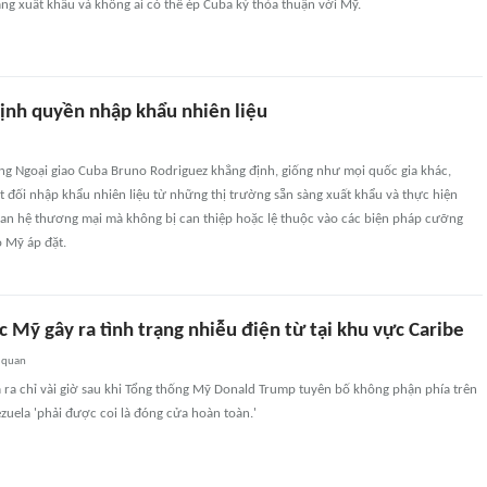
ng xuất khẩu và không ai có thể ép Cuba ký thỏa thuận với Mỹ.
ịnh quyền nhập khẩu nhiên liệu
ng Ngoại giao Cuba Bruno Rodriguez khẳng định, giống như mọi quốc gia khác,
 đối nhập khẩu nhiên liệu từ những thị trường sẵn sàng xuất khẩu và thực hiện
uan hệ thương mại mà không bị can thiệp hoặc lệ thuộc vào các biện pháp cưỡng
 Mỹ áp đặt.
 Mỹ gây ra tình trạng nhiễu điện từ tại khu vực Caribe
 quan
ra chỉ vài giờ sau khi Tổng thống Mỹ Donald Trump tuyên bố không phận phía trên
uela 'phải được coi là đóng cửa hoàn toàn.'