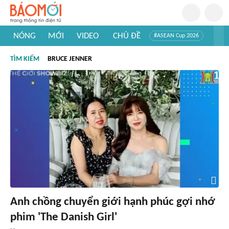
NÓNG
MỚI
VIDEO
CHỦ ĐỀ
#ASEAN Cup 2026
#Trí tuệ nhân tạo
#Mỹ - Iran
#Khám phá Việt Nam
TÌM KIẾM
BRUCE JENNER
#Khám phá thế giới
Anh chồng chuyển giới hạnh phúc gợi nhớ
phim 'The Danish Girl'