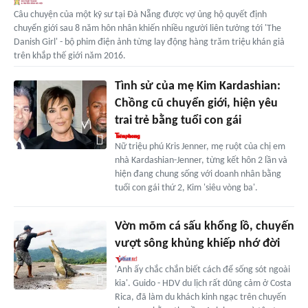
Câu chuyện của một kỹ sư tại Đà Nẵng được vợ ủng hộ quyết định
chuyển giới sau 8 năm hôn nhân khiến nhiều người liên tưởng tới 'The
Danish Girl' - bộ phim điện ảnh từng lay động hàng trăm triệu khán giả
trên khắp thế giới năm 2016.
Tình sử của mẹ Kim Kardashian:
Chồng cũ chuyển giới, hiện yêu
trai trẻ bằng tuổi con gái
Nữ triệu phú Kris Jenner, mẹ ruột của chị em
nhà Kardashian-Jenner, từng kết hôn 2 lần và
hiện đang chung sống với doanh nhân bằng
tuổi con gái thứ 2, Kim 'siêu vòng ba'.
Vờn mõm cá sấu khổng lồ, chuyến
vượt sông khủng khiếp nhớ đời
'Anh ấy chắc chắn biết cách để sống sót ngoài
kia'. Guido - HDV du lịch rất dũng cảm ở Costa
Rica, đã làm du khách kinh ngạc trên chuyến