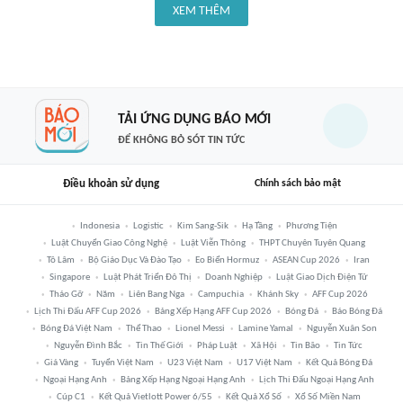
XEM THÊM
TẢI ỨNG DỤNG BÁO MỚI
ĐỂ KHÔNG BỎ SÓT TIN TỨC
Điều khoản sử dụng
Chính sách bảo mật
Indonesia
Logistic
Kim Sang-Sik
Hạ Tầng
Phương Tiện
Luật Chuyển Giao Công Nghệ
Luật Viễn Thông
THPT Chuyên Tuyên Quang
Tô Lâm
Bộ Giáo Dục Và Đào Tạo
Eo Biển Hormuz
ASEAN Cup 2026
Iran
Singapore
Luật Phát Triển Đô Thị
Doanh Nghiệp
Luật Giao Dịch Điện Tử
Tháo Gỡ
Năm
Liên Bang Nga
Campuchia
Khánh Sky
AFF Cup 2026
Lịch Thi Đấu AFF Cup 2026
Bảng Xếp Hạng AFF Cup 2026
Bóng Đá
Báo Bóng Đá
Bóng Đá Việt Nam
Thể Thao
Lionel Messi
Lamine Yamal
Nguyễn Xuân Son
Nguyễn Đình Bắc
Tin Thế Giới
Pháp Luật
Xã Hội
Tin Bão
Tin Tức
Giá Vàng
Tuyển Việt Nam
U23 Việt Nam
U17 Việt Nam
Kết Quả Bóng Đá
Ngoại Hạng Anh
Bảng Xếp Hạng Ngoại Hạng Anh
Lịch Thi Đấu Ngoại Hạng Anh
Cúp C1
Kết Quả Vietlott Power 6/55
Kết Quả Xổ Số
Xổ Số Miền Nam