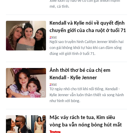
Jolie luôn tự hào về cô con gái Shiloh mạnh
mẽ, cá tính.
Kendall và Kylie nói về quyết định
chuyển giới của cha ruột ở tuổi 71
Ngôi sao truyền hình Caitlyn Jenner khiến hai
con gái không khỏi tự hào khi can đảm sống
đúng với giới tính ở tuổi 71.
Ảnh thời thơ bé của chị em
Kendall - Kylie Jenner
Từ ngày nhỏ cho tới khi nổi tiếng, Kendall -
Kylie Jenner vẫn luôn thân thiết và song hành
như hình với bóng.
Mặc váy rách te tua, Kim siêu
vòng ba vẫn nóng bỏng hút mắt