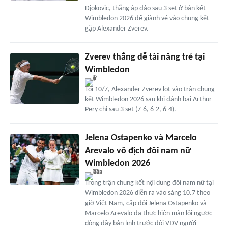
Djokovic, thắng áp đảo sau 3 set ở bán kết
Wimbledon 2026 để giành vé vào chung kết
gặp Alexander Zverev.
Zverev thắng dễ tài năng trẻ tại
Wimbledon
Tối 10/7, Alexander Zverev lọt vào trận chung
kết Wimbledon 2026 sau khi đánh bại Arthur
Pery chỉ sau 3 set (7-6, 6-2, 6-4).
Jelena Ostapenko và Marcelo
Arevalo vô địch đôi nam nữ
Wimbledon 2026
Trong trận chung kết nội dung đôi nam nữ tại
Wimbledon 2026 diễn ra vào sáng 10.7 theo
giờ Việt Nam, cặp đôi Jelena Ostapenko và
Marcelo Arevalo đã thực hiện màn lội ngược
dòng đầy bản lĩnh trước đôi VĐV người