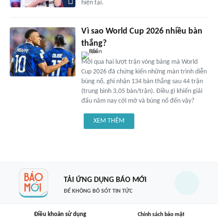
hiện tại.
Vì sao World Cup 2026 nhiều bàn
thắng?
Mới qua hai lượt trận vòng bảng mà World
Cup 2026 đã chứng kiến những màn trình diễn
bùng nổ, ghi nhận 134 bàn thắng sau 44 trận
(trung bình 3,05 bàn/trận). Điều gì khiến giải
đấu năm nay cởi mở và bùng nổ đến vậy?
XEM THÊM
TẢI ỨNG DỤNG BÁO MỚI
ĐỂ KHÔNG BỎ SÓT TIN TỨC
Điều khoản sử dụng
Chính sách bảo mật