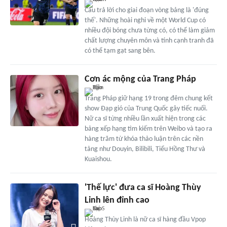
Câu trả lời cho giai đoạn vòng bảng là 'đúng
thế'. Những hoài nghi về một World Cup có
nhiều đội bóng chưa từng có, có thể làm giảm
chất lượng chuyên môn và tính cạnh tranh đã
có thể tạm gạt sang bên.
Cơn ác mộng của Trang Pháp
Trang Pháp giữ hạng 19 trong đêm chung kết
show Đạp gió của Trung Quốc gây tiếc nuối.
Nữ ca sĩ từng nhiều lần xuất hiện trong các
bảng xếp hạng tìm kiếm trên Weibo và tạo ra
hàng trăm từ khóa thảo luận trên các nền
tảng như Douyin, Bilibili, Tiểu Hồng Thư và
Kuaishou.
'Thế lực' đưa ca sĩ Hoàng Thùy
Linh lên đỉnh cao
Hoàng Thùy Linh là nữ ca sĩ hàng đầu Vpop