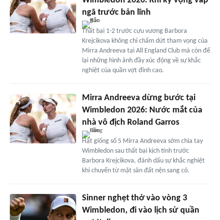
Wimbledon 2026: Khi kỳ vọng vấp
ngã trước bản lĩnh
Thất bại 1-2 trước cựu vương Barbora
Krejcikova không chỉ chấm dứt tham vọng của
Mirra Andreeva tại All England Club mà còn để
lại những hình ảnh đầy xúc động về sự khắc
nghiệt của quần vợt đỉnh cao.
Mirra Andreeva dừng bước tại
Wimbledon 2026: Nước mắt của
nhà vô địch Roland Garros
Hạt giống số 5 Mirra Andreeva sớm chia tay
Wimbledon sau thất bại kịch tính trước
Barbora Krejcikova, đánh dấu sự khắc nghiệt
khi chuyển từ mặt sân đất nện sang cỏ.
Sinner nghẹt thở vào vòng 3
Wimbledon, đi vào lịch sử quần