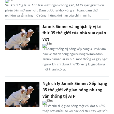
Sau khi dừng lại ở 'Anh trai vượt ngàn chông gai', 14 Casper giới thiệu
phiên bản mới mẻ hơn: Dám bước ra khỏi vùng an toàn, dám thử
nghiệm và sẵn sàng mở rộng những giới hạn của chính mình.
Jannik Sinner và nghịch lý vị trí
thứ 35 thế giới của nhà vua quần
vợt
Dù đang thống trị bảng xếp hạng ATP và vừa
bảo vệ thành công ngôi vương Wimbledon,
Jannik Sinner lại sở hữu một thống kê gây ngỡ
ngàng khi chỉ đứng thứ 35 về tỷ lệ giao bóng
một thành công.
Nghịch lý Jannik Sinner: Xếp hạng
35 thế giới về giao bóng nhưng
vẫn thống trị ATP
Dù sở hữu tỉ lệ giao bóng một chỉ đạt 63.8%,
thấp hơn nhiều so với các đối thủ, tay vợt số 1