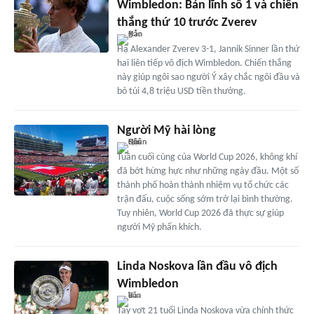
Wimbledon: Bản lĩnh số 1 và chiến
thắng thứ 10 trước Zverev
Hạ Alexander Zverev 3-1, Jannik Sinner lần thứ
hai liên tiếp vô địch Wimbledon. Chiến thắng
này giúp ngôi sao người Ý xây chắc ngôi đầu và
bỏ túi 4,8 triệu USD tiền thưởng.
Người Mỹ hài lòng
Tuần cuối cùng của World Cup 2026, không khí
đã bớt hừng hực như những ngày đầu. Một số
thành phố hoàn thành nhiệm vụ tổ chức các
trận đấu, cuộc sống sớm trở lại bình thường.
Tuy nhiên, World Cup 2026 đã thực sự giúp
người Mỹ phấn khích.
Linda Noskova lần đầu vô địch
Wimbledon
Tay vợt 21 tuổi Linda Noskova vừa chính thức