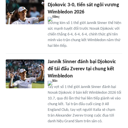
Djokovic 3-0, tiến sát ngôi vương
Wimbledon 2026
Đương kim số 1 thế giới Jannik Sinner thể hiện
sức mạnh tuyệt đối trước Novak Djokovic với
chiến thắng 6-4, 6-4, 6-4, chính thức ghi tên
mình vào trận chung kết Wimbledon năm thứ
hai liên tiếp.
Jannik Sinner đánh bại Djokovic
để tái đấu Zverev tại chung kết
Wimbledon
Tay vợt số 1 thế giới Jannik Sinner đánh bại
Novak Djokovic ở bán kết Wimbledon 2026 tối
10.7, qua đó lần thứ hai liên tiếp giành vé vào
chung kết. Tại trận đấu cuối cùng ở All
England Club, tay vợt người Italia sẽ chạm
trán Alexander Zverev trong cuộc đua tới
danh hiệu Grand Slam trên sân cỏ.