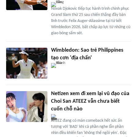
Novak Djokovic tiếp tục hành trình chinh phục
Grand Slam thứ 25 sau chiến thắng đầy bản
lĩnh trước Felix Auger-Aliassime tại tứ kết
Wimbledon 2026, bất chấp áp lực từ những cú
giao bóng sấm sét.
Wimbledon: Sao trẻ Philippines
tạo cơn 'địa chấn'
Netizen xem đi xem lại vũ đạo của
Choi San ATEEZ vẫn chưa biết
cuốn chỗ nào
ATEEZ đang có màn comeback hết sức ấn
tượng với 'BAD' khi cả phần nghe lẫn phần
nhìn đều khiến fan 'không thể ngồi yên'. Đặc