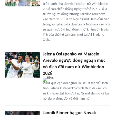
trở thành nhà tân vô địch đơn nữ Wimbledon
2026 sau chiến thắng nghẹt thở 6-2, 5-7, 6-3
trước người đồng hương Karolina Muchova
vào đêm 11.7. Danh hiệu Grand Slam đầu tiên
trong sự nghiệp đã đưa Linda Noskova vào lịch
sử quần vợt CH Séc, đồng thời khẳng định bản
lĩnh của thế hệ tài năng mới tại All England
Club.
Jelena Ostapenko và Marcelo
Arevalo ngược dòng ngoạn mục
vô địch đôi nam nữ Wimbledon
2026
Vượt qua cặp đôi người Úc sau 3 set đấu kịch
tính, Jelena Ostapenko chính thức đi vào lịch
sử khi hoàn tất bộ sưu tập Grand Slam ở cả ba
nội dung đơn, đôi và đôi nam nữ.
Jannik Sinner hạ gục Novak