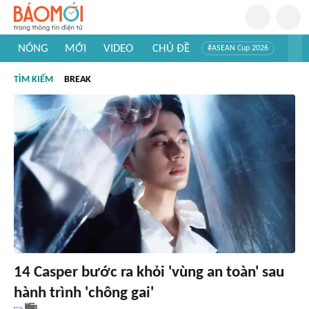
NÓNG
MỚI
VIDEO
CHỦ ĐỀ
#ASEAN Cup 2026
#Trí tuệ nhân tạo
#Mỹ - Iran
#Khám phá Việt Nam
TÌM KIẾM
BREAK
#Khám phá thế giới
14 Casper bước ra khỏi 'vùng an toàn' sau
hành trình 'chông gai'