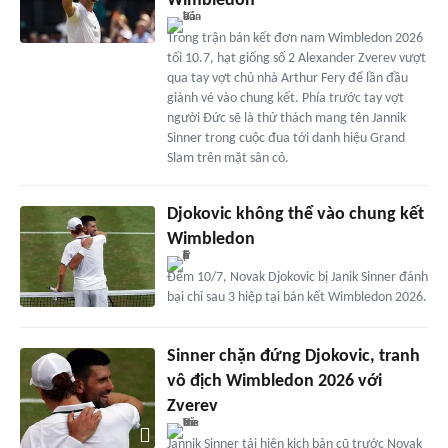
Wimbledon
Trong trận bán kết đơn nam Wimbledon 2026
tối 10.7, hạt giống số 2 Alexander Zverev vượt
qua tay vợt chủ nhà Arthur Fery để lần đầu
giành vé vào chung kết. Phía trước tay vợt
người Đức sẽ là thử thách mang tên Jannik
Sinner trong cuộc đua tới danh hiệu Grand
Slam trên mặt sân cỏ.
Djokovic không thể vào chung kết
Wimbledon
Đêm 10/7, Novak Djokovic bị Janik Sinner đánh
bại chỉ sau 3 hiệp tại bán kết Wimbledon 2026.
Sinner chặn đứng Djokovic, tranh
vô địch Wimbledon 2026 với
Zverev
Jannik Sinner tái hiện kịch bản cũ trước Novak