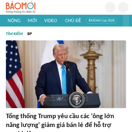
NÓNG
MỚI
VIDEO
CHỦ ĐỀ
#ASEAN Cup 2026
#Trí tuệ nhân tạo
#Mỹ - Iran
#Khám phá Việt Nam
TÌM KIẾM
BP
#Khám phá thế giới
Tổng thống Trump yêu cầu các 'ông lớn
năng lượng' giảm giá bán lẻ để hỗ trợ