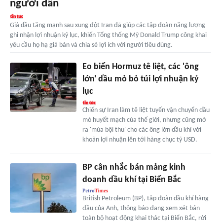
người dân
Giá dầu tăng mạnh sau xung đột Iran đã giúp các tập đoàn năng lượng
ghi nhận lợi nhuận kỷ lục, khiến Tổng thống Mỹ Donald Trump công khai
yêu cầu họ hạ giá bán và chia sẻ lợi ích với người tiêu dùng.
Eo biển Hormuz tê liệt, các 'ông
lớn' dầu mỏ bỏ túi lợi nhuận kỷ
lục
Chiến sự Iran làm tê liệt tuyến vận chuyển dầu
mỏ huyết mạch của thế giới, nhưng cũng mở
ra 'mùa bội thu' cho các ông lớn dầu khí với
khoản lợi nhuận lên tới hàng chục tỷ USD.
BP cân nhắc bán mảng kinh
doanh dầu khí tại Biển Bắc
British Petroleum (BP), tập đoàn dầu khí hàng
đầu của Anh, thông báo đang xem xét bán
toàn bộ hoạt động khai thác tại Biển Bắc, rời