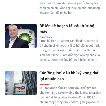
khỏi một lưu vực dầu khí đã già cỗi trong bối
cảnh chính phủ Anh chịu sức ép phải cho phép
khoan thăm dò nhiều hơn.
BP lên kế hoạch tái cấu trúc bộ
máy
Cựu Chủ tịch BP Albert Manifold được cho là
đã chuẩn bị kế hoạch cải tổ hội đồng quản trị,
trong đó có đề xuất miễn nhiệm bà Dame
Amanda Blanc, Giám đốc độc lập cấp cao của
công ty, trước khi ông bất ngờ bị bãi nhiệm.
Các 'ông lớn' dầu khí kỳ vọng đạt
lợi nhuận cao
Sáu tập đoàn dầu khí hàng đầu thế giới BP,
Chevron, Eni, ExxonMobil, Shell, TotalEnergies
có thể đạt tổng cộng khoảng 45 tỷ USD lợi
nhuận ròng trong quý 2/2026, gần gấp đôi so