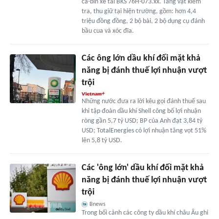
ca-bin xe tải BKS 76H-073.xx. Tang vật kiểm
tra, thu giữ tại hiện trường, gồm: hơn 4,4
triệu đồng đồng, 2 bộ bài, 2 bộ dụng cụ đánh
bầu cua và xóc đĩa.
Các ông lớn dầu khí đối mặt khả
năng bị đánh thuế lợi nhuận vượt
trội
Những nước đưa ra lời kêu gọi đánh thuế sau
khi tập đoàn dầu khí Shell công bố lợi nhuận
ròng gần 5,7 tỷ USD; BP của Anh đạt 3,84 tỷ
USD; TotalEnergies có lợi nhuận tăng vọt 51%
lên 5,8 tỷ USD.
Các 'ông lớn' dầu khí đối mặt khả
năng bị đánh thuế lợi nhuận vượt
trội
Bnews
Trong bối cảnh các công ty dầu khí châu Âu ghi