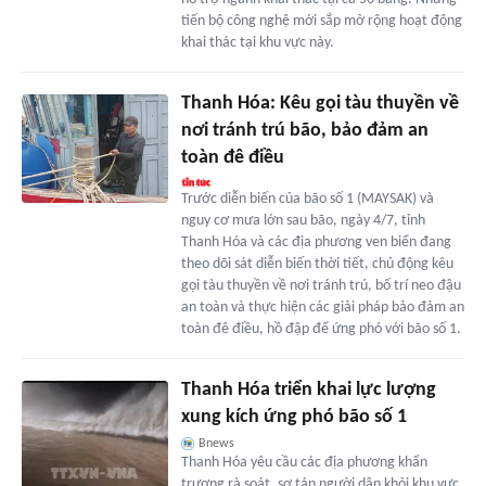
tiến bộ công nghệ mới sắp mở rộng hoạt động
khai thác tại khu vực này.
Thanh Hóa: Kêu gọi tàu thuyền về
nơi tránh trú bão, bảo đảm an
toàn đê điều
Trước diễn biến của bão số 1 (MAYSAK) và
nguy cơ mưa lớn sau bão, ngày 4/7, tỉnh
Thanh Hóa và các địa phương ven biển đang
theo dõi sát diễn biến thời tiết, chủ động kêu
gọi tàu thuyền về nơi tránh trú, bố trí neo đậu
an toàn và thực hiện các giải pháp bảo đảm an
toàn đê điều, hồ đập để ứng phó với bão số 1.
Thanh Hóa triển khai lực lượng
xung kích ứng phó bão số 1
Bnews
Thanh Hóa yêu cầu các địa phương khẩn
trương rà soát, sơ tán người dân khỏi khu vực