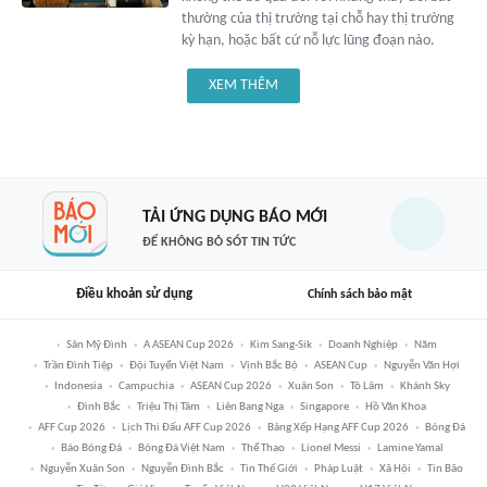
thường của thị trường tại chỗ hay thị trường
kỳ hạn, hoặc bất cứ nỗ lực lũng đoạn nào.
XEM THÊM
TẢI ỨNG DỤNG BÁO MỚI
ĐỂ KHÔNG BỎ SÓT TIN TỨC
Điều khoản sử dụng
Chính sách bảo mật
Sân Mỹ Đình
A ASEAN Cup 2026
Kim Sang-Sik
Doanh Nghiệp
Năm
Trần Đình Tiệp
Đội Tuyển Việt Nam
Vịnh Bắc Bộ
ASEAN Cup
Nguyễn Văn Hợi
Indonesia
Campuchia
ASEAN Cup 2026
Xuân Son
Tô Lâm
Khánh Sky
Đình Bắc
Triệu Thị Tâm
Liên Bang Nga
Singapore
Hồ Văn Khoa
AFF Cup 2026
Lịch Thi Đấu AFF Cup 2026
Bảng Xếp Hạng AFF Cup 2026
Bóng Đá
Báo Bóng Đá
Bóng Đá Việt Nam
Thể Thao
Lionel Messi
Lamine Yamal
Nguyễn Xuân Son
Nguyễn Đình Bắc
Tin Thế Giới
Pháp Luật
Xã Hội
Tin Bão