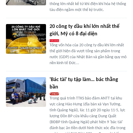
thông lớn nhất kể từ khi điện khí hóa hệ thống
tàu điện ngầm một thế kỷ trước.
20 công ty dầu khí lớn nhất thế
giới, Mỹ có 8 đại diện
Tổng vốn hóa của 20 công ty dầu khí lớn nhất
thế giới hiện đã vượt tổng sản phẩm trong
nước (GDP) của Nhật Bản và gần bằng quy mô
nền kinh tế Đức...
'Bác tài' tụ tập làm… bác thằng
bần
Trong quá trình TTKS bảo đảm ANTT tại khu
vực cảng Hào Hưng (địa bàn xã Vạn Tường,
tỉnh Quảng Ngãi), lúc 11 giờ 20 ngày 11-5, lực
lượng Đồn BP cửa khẩu cảng Dung Quất
(BĐBP tỉnh Quảng Ngãi) phát hiện 9 'bác tài'
đánh bạc ăn tiền dưới hình thức xóc đĩa trong