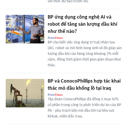
với mức dự báo trước đó.
BP ứng dụng công nghệ AI và
robot để tăng sản lượng dầu khí
như thế nào?
BP cho biết việc ứng dụng trí tuệ nhân tạo
(AI), robot và mô hình Song sinh số đã giúp sản
lượng dầu khí của hãng tăng khoảng 2% mỗi
năm, đồng thời giảm thời gian gián đoạn khai
thác.
BP và ConocoPhillips hợp tác khai
thác mỏ dầu khổng lồ tại Iraq
Tập đoàn ConocoPhillips đã đồng ý mua 42%
cổ phần trong công ty phát triển dự án của BP
Plc - phụ trách bốn mỏ dầu lớn tại khu vực
Kirkuk, miền Bắc Iraq.