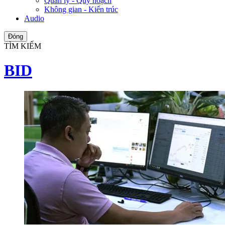
Quản lý - Quy hoạch
Không gian - Kiến trúc
Audio
Đóng
TÌM KIẾM
BID