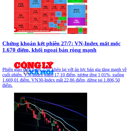
Chứng khoán kết phiên 27/7: VN-Index mất mốc
1.670 điểm, khối ngoại bán ròng mạnh
Phiên giao dịch ngày 27/7 khép lại với áp lực bán gia tăng mạnh về
cuối phiên. VN-Index giảm 17,10 điểm, tương ứng 1,01%, xuống
1.669,01 điểm. VN30-Index mất 22,86 điểm, dừng tại 1.806,50
điểm.