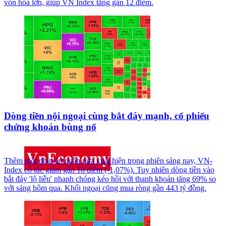
vốn hóa lớn, giúp VN Index tăng gần 12 điểm.
Dòng tiền nội ngoại cùng bắt đáy mạnh, cổ phiếu
chứng khoán bùng nổ
Thêm một nhịp ép ngắn nữa xuất hiện trong phiên sáng nay, VN-
Index có lúc giảm gần 18 điểm (-1,07%). Tuy nhiên dòng tiền vào
bắt đáy 'lộ liễu' nhanh chóng kéo hồi với thanh khoản tăng 69% so
với sáng hôm qua. Khối ngoại cũng mua ròng gần 443 tỷ đồng.