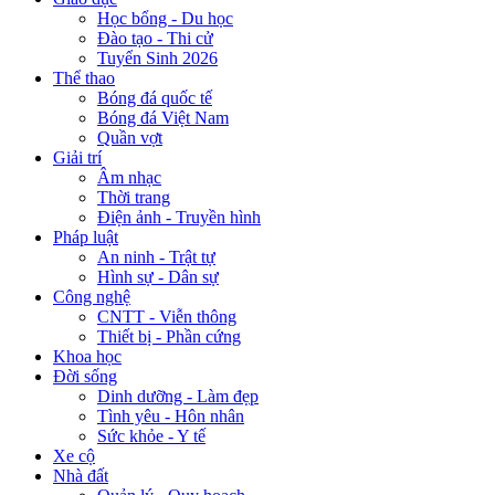
Học bổng - Du học
Đào tạo - Thi cử
Tuyển Sinh 2026
Thể thao
Bóng đá quốc tế
Bóng đá Việt Nam
Quần vợt
Giải trí
Âm nhạc
Thời trang
Điện ảnh - Truyền hình
Pháp luật
An ninh - Trật tự
Hình sự - Dân sự
Công nghệ
CNTT - Viễn thông
Thiết bị - Phần cứng
Khoa học
Đời sống
Dinh dưỡng - Làm đẹp
Tình yêu - Hôn nhân
Sức khỏe - Y tế
Xe cộ
Nhà đất