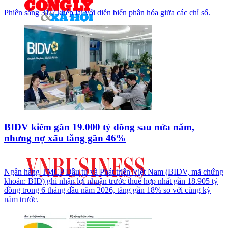
Phiên sáng 31/7 khép lại với diễn biến phân hóa giữa các chỉ số.
BIDV kiếm gần 19.000 tỷ đồng sau nửa năm,
nhưng nợ xấu tăng gần 46%
Ngân hàng TMCP Đầu tư và Phát triển Việt Nam (BIDV, mã chứng
khoán: BID) ghi nhận lợi nhuận trước thuế hợp nhất gần 18.905 tỷ
đồng trong 6 tháng đầu năm 2026, tăng gần 18% so với cùng kỳ
năm trước.