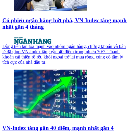
Cổ phiếu ngân hàng bứt phá, VN-Index tăng mạnh
nhất gần 4 tháng
Dòng tiền lan tỏa mạnh vào nhóm ngân hàng, chứng khoán và bán
lẻ đã giúp VN-Index tăng gần 40 điểm trong phiên 30/7. Thanh
khoản cải thiện rõ rệt, khối ngoại trở lại mua ròng, củng cố tâm lý
tích cực của nhà đầu tư.
VN-Index tăng gần 40 điểm, mạnh nhất gần 4