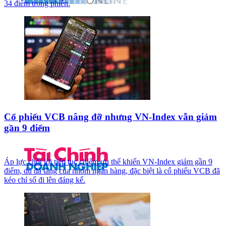
34 điểm trong phiên.
Cổ phiếu VCB nâng đỡ nhưng VN-Index vẫn giảm
gần 9 điểm
Áp lực chốt lời tiếp tục chiếm ưu thế khiến VN-Index giảm gần 9
điểm, dù đà tăng của nhóm ngân hàng, đặc biệt là cổ phiếu VCB đã
kéo chỉ số đi lên đáng kể.