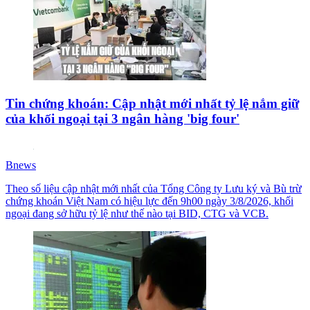
Tin chứng khoán: Cập nhật mới nhất tỷ lệ nắm giữ
của khối ngoại tại 3 ngân hàng 'big four'
Bnews
Theo số liệu cập nhật mới nhất của Tổng Công ty Lưu ký và Bù trừ
chứng khoán Việt Nam có hiệu lực đến 9h00 ngày 3/8/2026, khối
ngoại đang sở hữu tỷ lệ như thế nào tại BID, CTG và VCB.