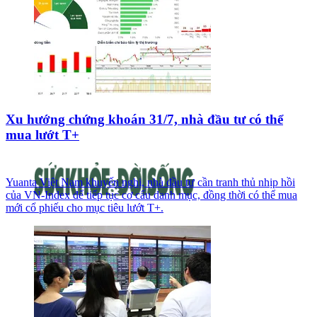
Xu hướng chứng khoán 31/7, nhà đầu tư có thể
mua lướt T+
Yuanta Việt Nam khuyến nghị, nhà đầu tư cần tranh thủ nhịp hồi
của VN-Index để tiếp tục cơ cấu danh mục, đồng thời có thể mua
mới cổ phiếu cho mục tiêu lướt T+.