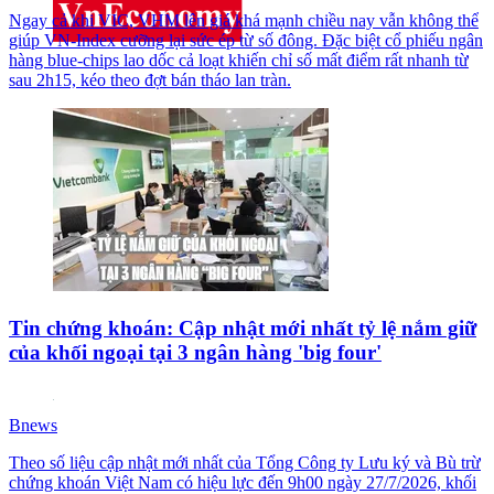
Ngay cả khi VIC, VHM lên giá khá mạnh chiều nay vẫn không thể
giúp VN-Index cưỡng lại sức ép từ số đông. Đặc biệt cổ phiếu ngân
hàng blue-chips lao dốc cả loạt khiến chỉ số mất điểm rất nhanh từ
sau 2h15, kéo theo đợt bán tháo lan tràn.
Tin chứng khoán: Cập nhật mới nhất tỷ lệ nắm giữ
của khối ngoại tại 3 ngân hàng 'big four'
Bnews
Theo số liệu cập nhật mới nhất của Tổng Công ty Lưu ký và Bù trừ
chứng khoán Việt Nam có hiệu lực đến 9h00 ngày 27/7/2026, khối