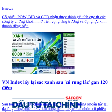
Bnews
Cổ phiếu POW, BID và CTD nhận được đánh giá tích cực từ các
công ty chứng khoán nhờ triển vọng tăng trưởng và động lực kinh
doanh riêng biệt.
VN Index lấy lại sắc xanh sau 'cú rung lắc' gần 120
điểm
Sau loạt phiên điều chỉnh mạnh gần 120 điểm, chứng khoán lấy lại
đà tăng trong phiên 28-7 khi dòng tiền quay trở lại nhóm cổ phiếu