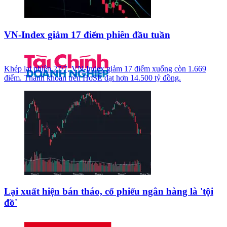
VN-Index giảm 17 điểm phiên đầu tuần
Khép lại phiên 27/7, VN-Index giảm 17 điểm xuống còn 1.669
điểm. Thanh khoản trên HoSE đạt hơn 14.500 tỷ đồng.
Lại xuất hiện bán tháo, cổ phiếu ngân hàng là 'tội
đồ'