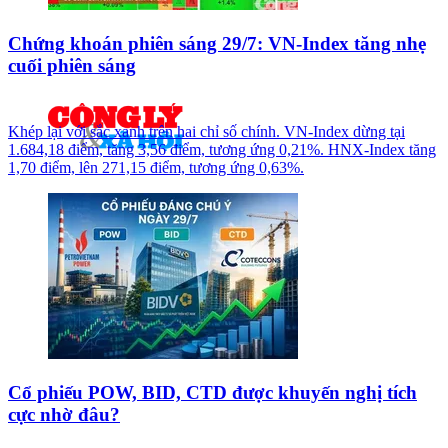
Chứng khoán phiên sáng 29/7: VN-Index tăng nhẹ
cuối phiên sáng
Khép lại với sắc xanh trên hai chỉ số chính. VN-Index dừng tại
1.684,18 điểm, tăng 3,56 điểm, tương ứng 0,21%. HNX-Index tăng
1,70 điểm, lên 271,15 điểm, tương ứng 0,63%.
Cổ phiếu POW, BID, CTD được khuyến nghị tích
cực nhờ đâu?