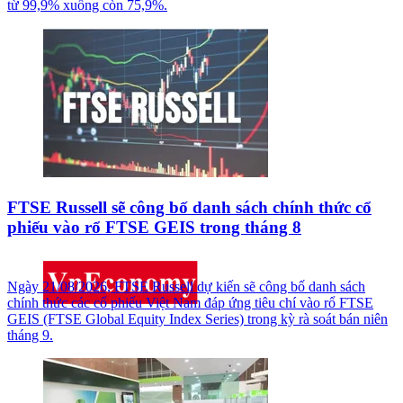
từ 99,9% xuống còn 75,9%.
FTSE Russell sẽ công bố danh sách chính thức cổ
phiếu vào rổ FTSE GEIS trong tháng 8
Ngày 21/08/2026, FTSE Russell dự kiến sẽ công bố danh sách
chính thức các cổ phiếu Việt Nam đáp ứng tiêu chí vào rổ FTSE
GEIS (FTSE Global Equity Index Series) trong kỳ rà soát bán niên
tháng 9.