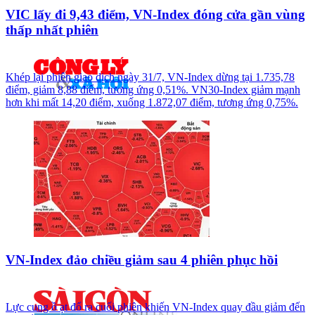
VIC lấy đi 9,43 điểm, VN-Index đóng cửa gần vùng
thấp nhất phiên
Khép lại phiên giao dịch ngày 31/7, VN-Index dừng tại 1.735,78
điểm, giảm 8,88 điểm, tương ứng 0,51%. VN30-Index giảm mạnh
hơn khi mất 14,20 điểm, xuống 1.872,07 điểm, tương ứng 0,75%.
VN-Index đảo chiều giảm sau 4 phiên phục hồi
Lực cung ồ ạt đổ ra cuối phiên khiến VN-Index quay đầu giảm đến