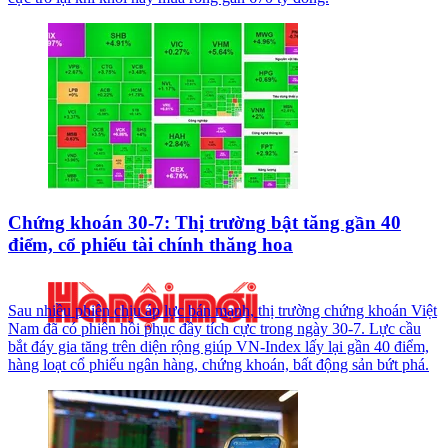
Chứng khoán 30-7: Thị trường bật tăng gần 40
điểm, cổ phiếu tài chính thăng hoa
Sau nhiều phiên chịu áp lực bán mạnh, thị trường chứng khoán Việt
Nam đã có phiên hồi phục đầy tích cực trong ngày 30-7. Lực cầu
bắt đáy gia tăng trên diện rộng giúp VN-Index lấy lại gần 40 điểm,
hàng loạt cổ phiếu ngân hàng, chứng khoán, bất động sản bứt phá.