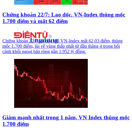
Chứng khoán 22/7: Lao dốc, VN-Index thủng mốc
1.700 điểm và mất 62 điểm
Chứng khoán 22/7 lao dốc khi VN-Index mất 62,03 điểm, thủng
mốc 1.700 điểm, lùi về vùng thấp nhất từ đầu tháng 4 trong bối
cảnh khối ngoại bán ròng gần 1.952 tỷ đồng.
Giảm mạnh nhất trong 1 năm, VN Index thủng mốc
1.700 điểm