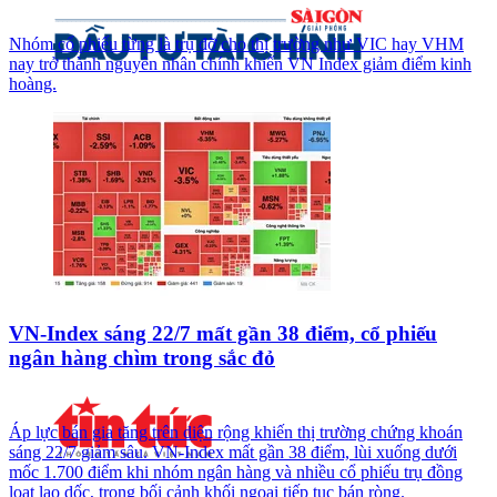
Nhóm cổ phiếu từng là trụ đỡ cho thị trường như VIC hay VHM
nay trở thành nguyên nhân chính khiến VN Index giảm điểm kinh
hoàng.
VN-Index sáng 22/7 mất gần 38 điểm, cổ phiếu
ngân hàng chìm trong sắc đỏ
Áp lực bán gia tăng trên diện rộng khiến thị trường chứng khoán
sáng 22/7 giảm sâu. VN-Index mất gần 38 điểm, lùi xuống dưới
mốc 1.700 điểm khi nhóm ngân hàng và nhiều cổ phiếu trụ đồng
loạt lao dốc, trong bối cảnh khối ngoại tiếp tục bán ròng.