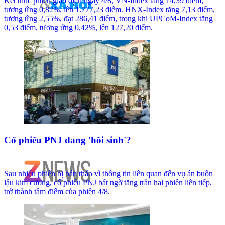
Kết thúc phiên giao dịch ngày 4/8, VN-Index tăng 14,39 điểm,
tương ứng 0,82%, lên 1.777,23 điểm. HNX-Index tăng 7,13 điểm,
tương ứng 2,55%, đạt 286,41 điểm, trong khi UPCoM-Index tăng
0,53 điểm, tương ứng 0,42%, lên 127,20 điểm.
Cổ phiếu PNJ đang 'hồi sinh'?
Sau nhiều phiên bị bán tháo vì thông tin liên quan đến vụ án buôn
lậu kim cương, cổ phiếu PNJ bất ngờ tăng trần hai phiên liên tiếp,
trở thành tâm điểm của phiên 4/8.