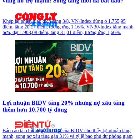
vùng hỗ trợ mạnh: Sóng tăng mới đã bắt đầu?
Khép lại phiên giao dịch sáng 3/8, VN-Index dừng ở 1.755,95
điểm, tăng 20,17 điểm, tương ứng 1,16%. VN30-Index tăng mạnh
hơn, đạt 1.903,08 điểm, tăng 31,01 điểm, tương ứng 1,66%.
Lợi nhuận BIDV tăng 20% nhưng nợ xấu tăng
thêm hơn 10.700 tỷ đồng
Báo cáo tài chính quý II/2026 của BIDV cho thấy lợi nhuận tăng
mạnh, song nợ xấu tăng gần 31% và tỷ lệ bao phủ dự phòng giảm