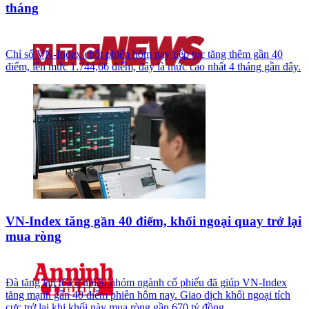
tháng
Chỉ số VN-Index chốt phiên hôm nay tiếp tục tăng thêm gần 40
điểm, lên mức 1.744,66 điểm, đây là mức cao nhất 4 tháng gần đây.
VN-Index tăng gần 40 điểm, khối ngoại quay trở lại
mua ròng
Đà tăng lan tỏa ở nhiều nhóm ngành cổ phiếu đã giúp VN-Index
tăng mạnh gần 40 điểm phiên hôm nay. Giao dịch khối ngoại tích
cực trở lại khi khối này mua ròng gần 670 tỷ đồng.