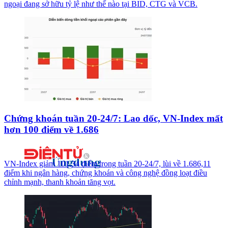
ngoại đang sở hữu tỷ lệ như thế nào tại BID, CTG và VCB.
Chứng khoán tuần 20-24/7: Lao dốc, VN-Index mất
hơn 100 điểm về 1.686
VN-Index giảm 101,34 điểm trong tuần 20-24/7, lùi về 1.686,11
điểm khi ngân hàng, chứng khoán và công nghệ đồng loạt điều
chỉnh mạnh, thanh khoản tăng vọt.