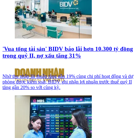
'Vua tổng tài sản' BIDV báo lãi hơn 10.300 tỷ đồng
trong quý II, nợ xấu tăng 31%
Nhờ thu nhập lãi thuần tăng gần 19% cùng chi phí hoạt động và dự
phòng được kiểm soát, BIDV ghi nhận lợi nhuận trước thuế quý II
tăng gần 20% so với cùng kỳ.