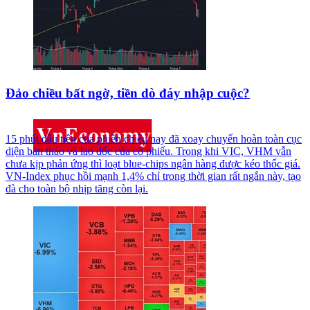
Đảo chiều bất ngờ, tiền dò đáy nhập cuộc?
15 phút đầu tiên của phiên chiều nay đã xoay chuyển hoàn toàn cục
diện bán tháo và lao dốc của cổ phiếu. Trong khi VIC, VHM vẫn
chưa kịp phản ứng thì loạt blue-chips ngân hàng được kéo thốc giá.
VN-Index phục hồi mạnh 1,4% chỉ trong thời gian rất ngắn này, tạo
đà cho toàn bộ nhịp tăng còn lại.