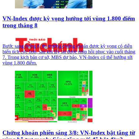
VN-Index được kỳ vọng hướng tới vùng 1.800 điểm
trong tháng 8
Bước sang tháng 8, thị trường chứng khoán được kỳ vọng có diễn
biến tích cực hơn, sau khi lấy lại được nhịp hồi phục vào cuối tháng
7. Trong kịch bản cơ sở, MBS dự báo, VN-Index có thể hướng tới
vùng 1.800 điểm.
Chứng khoán phiên sáng 3/8: VN-Index bật tăng từ