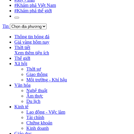
#Khám phá Việt Nam
#Khám phá thế giới
Tin
Thông tin bóng đá
Giá vàng hôm nay
Thời tiết
Xem thêm tiện ích
Thế giới
Xã hội
Thời sự
Giao thông
Môi trường - Khí hậu
Văn hóa
Nghệ thuật
Ẩm thực
Du lịch
Kinh tế
Lao động - Việc làm
Tài chính
Chứng khoán
Kinh doanh
Giáo dục