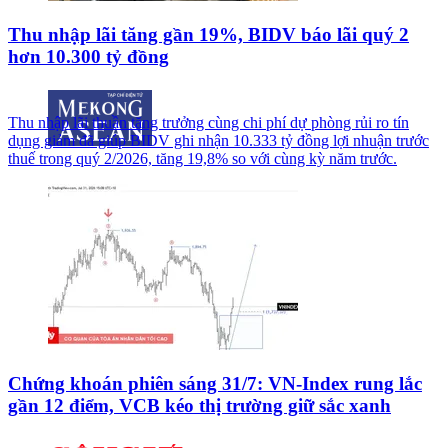
Thu nhập lãi tăng gần 19%, BIDV báo lãi quý 2
hơn 10.300 tỷ đồng
Thu nhập lãi thuần tăng trưởng cùng chi phí dự phòng rủi ro tín
dụng giảm đã giúp BIDV ghi nhận 10.333 tỷ đồng lợi nhuận trước
thuế trong quý 2/2026, tăng 19,8% so với cùng kỳ năm trước.
Chứng khoán phiên sáng 31/7: VN-Index rung lắc
gần 12 điểm, VCB kéo thị trường giữ sắc xanh