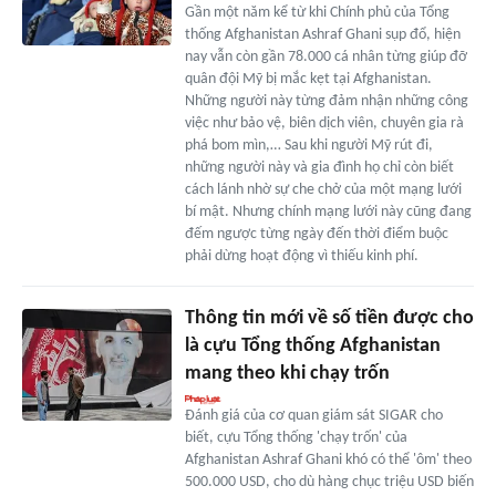
Gần một năm kể từ khi Chính phủ của Tổng
thống Afghanistan Ashraf Ghani sụp đổ, hiện
nay vẫn còn gần 78.000 cá nhân từng giúp đỡ
quân đội Mỹ bị mắc kẹt tại Afghanistan.
Những người này từng đảm nhận những công
việc như bảo vệ, biên dịch viên, chuyên gia rà
phá bom mìn,… Sau khi người Mỹ rút đi,
những người này và gia đình họ chỉ còn biết
cách lánh nhờ sự che chở của một mạng lưới
bí mật. Nhưng chính mạng lưới này cũng đang
đếm ngược từng ngày đến thời điểm buộc
phải dừng hoạt động vì thiếu kinh phí.
Thông tin mới về số tiền được cho
là cựu Tổng thống Afghanistan
mang theo khi chạy trốn
Đánh giá của cơ quan giám sát SIGAR cho
biết, cựu Tổng thống 'chạy trốn' của
Afghanistan Ashraf Ghani khó có thể 'ôm' theo
500.000 USD, cho dù hàng chục triệu USD biến