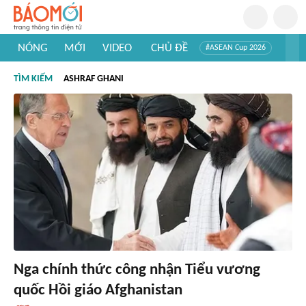
NÓNG
MỚI
VIDEO
CHỦ ĐỀ
#ASEAN Cup 2026
#Trí tuệ nhân tạo
#Mỹ - Iran
#Khám phá Việt Nam
TÌM KIẾM
ASHRAF GHANI
#Khám phá thế giới
Nga chính thức công nhận Tiểu vương
quốc Hồi giáo Afghanistan