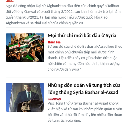
Nga đã công nhận Đại sứ Afghanistan đầu tiên của chính quyền Taliban
đối với ông Garwal vào cuối tháng 3/2022, sau khi nhóm này trở lại nắm
quyền tháng 8/2021, tái lập nhà nước Tiểu vương quốc Hồi giáo
Afghanistan và sa thải Đại sứ của chính quyền cũ.
Mọi thứ chỉ mới bắt đầu ở Syria
Sự sụp đổ của chế độ Bashar al-Assad kéo theo
một chính phủ chuyển tiếp mới được hình
thành. Liệu điều này có giúp chấm dứt cuộc
nội chiến và mang đến hòa bình, thịnh vượng
cho người dân Syria?
Những đồn đoán về tung tích của
Tổng thống Syria Bashar al-Assad
Việc Tổng thống Syria Bashar al-Assad không
xuất hiện kể từ sau khi nhóm phiến quân tuyên
bố tiến vào thủ đô làm dấy lên nhiều đồn đoán
về tung tích của ông.