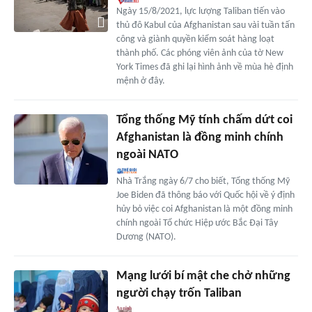
Ngày 15/8/2021, lực lượng Taliban tiến vào
thủ đô Kabul của Afghanistan sau vài tuần tấn
công và giành quyền kiểm soát hàng loạt
thành phố. Các phóng viên ảnh của tờ New
York Times đã ghi lại hình ảnh về mùa hè định
mệnh ở đây.
Tổng thống Mỹ tính chấm dứt coi
Afghanistan là đồng minh chính
ngoài NATO
Nhà Trắng ngày 6/7 cho biết, Tổng thống Mỹ
Joe Biden đã thông báo với Quốc hội về ý định
hủy bỏ việc coi Afghanistan là một đồng minh
chính ngoài Tổ chức Hiệp ước Bắc Đại Tây
Dương (NATO).
Mạng lưới bí mật che chở những
người chạy trốn Taliban