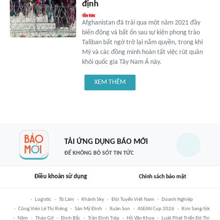
định
Afghanistan đã trải qua một năm 2021 đầy
biến động và bất ổn sau sự kiện phong trào
Taliban bất ngờ trở lại nắm quyền, trong khi
Mỹ và các đồng minh hoàn tất việc rút quân
khỏi quốc gia Tây Nam Á này.
XEM THÊM
TẢI ỨNG DỤNG BÁO MỚI
ĐỂ KHÔNG BỎ SÓT TIN TỨC
Điều khoản sử dụng
Chính sách bảo mật
Logistic
Tô Lâm
Khánh Sky
Đội Tuyển Việt Nam
Doanh Nghiệp
Công Viên Lê Thị Riêng
Sân Mỹ Đình
Xuân Son
ASEAN Cup 2026
Kim Sang-Sik
Năm
Tháo Gỡ
Đình Bắc
Trần Đình Tiệp
Hồ Văn Khoa
Luật Phát Triển Đô Thị