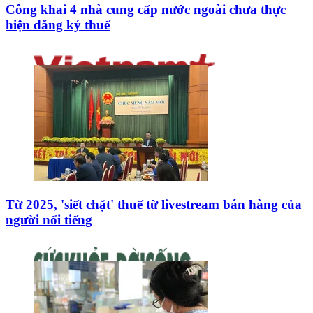
Công khai 4 nhà cung cấp nước ngoài chưa thực
hiện đăng ký thuế
Từ 2025, 'siết chặt' thuế từ livestream bán hàng của
người nổi tiếng