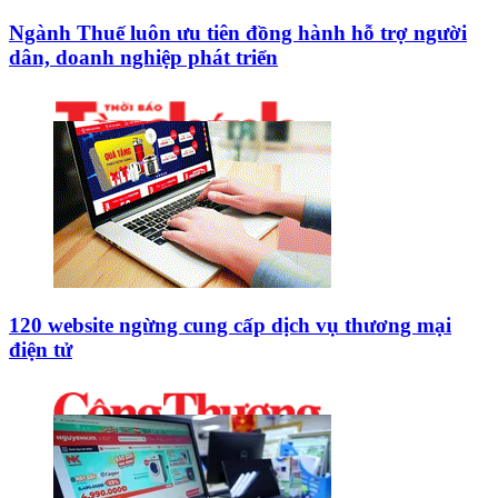
Ngành Thuế luôn ưu tiên đồng hành hỗ trợ người
dân, doanh nghiệp phát triển
120 website ngừng cung cấp dịch vụ thương mại
điện tử