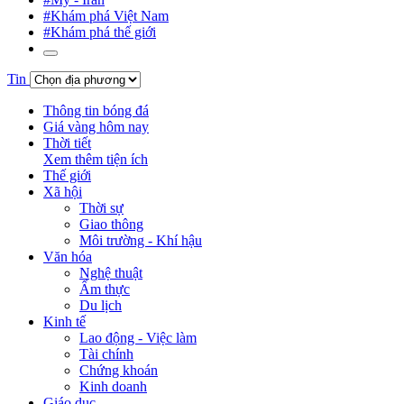
#Khám phá Việt Nam
#Khám phá thế giới
Tin
Thông tin bóng đá
Giá vàng hôm nay
Thời tiết
Xem thêm tiện ích
Thế giới
Xã hội
Thời sự
Giao thông
Môi trường - Khí hậu
Văn hóa
Nghệ thuật
Ẩm thực
Du lịch
Kinh tế
Lao động - Việc làm
Tài chính
Chứng khoán
Kinh doanh
Giáo dục