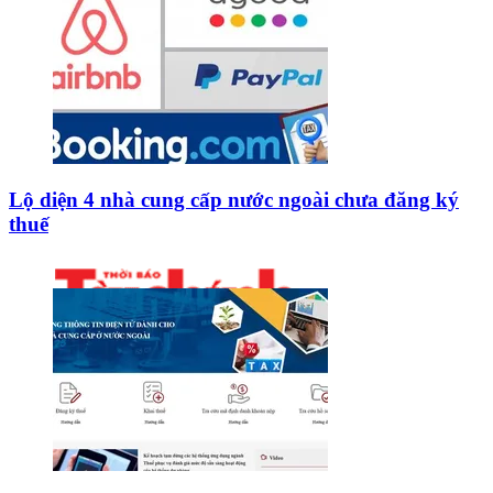
Lộ diện 4 nhà cung cấp nước ngoài chưa đăng ký
thuế