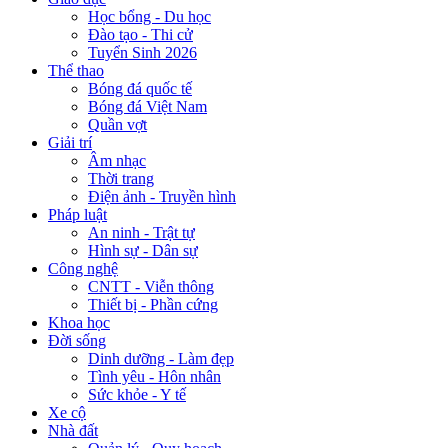
Học bổng - Du học
Đào tạo - Thi cử
Tuyển Sinh 2026
Thể thao
Bóng đá quốc tế
Bóng đá Việt Nam
Quần vợt
Giải trí
Âm nhạc
Thời trang
Điện ảnh - Truyền hình
Pháp luật
An ninh - Trật tự
Hình sự - Dân sự
Công nghệ
CNTT - Viễn thông
Thiết bị - Phần cứng
Khoa học
Đời sống
Dinh dưỡng - Làm đẹp
Tình yêu - Hôn nhân
Sức khỏe - Y tế
Xe cộ
Nhà đất