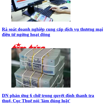
Rà soát doanh nghiệp cung cấp dịch vụ thương mại
điện tử ngừng hoạt động
DN phản ứng 6 chữ trong quyết định thanh tra
thuế, Cục Thuế nói 'làm đúng luật'