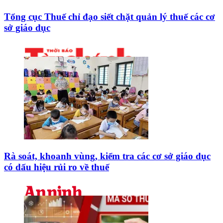
Tổng cục Thuế chỉ đạo siết chặt quản lý thuế các cơ
sở giáo dục
Rà soát, khoanh vùng, kiểm tra các cơ sở giáo dục
có dấu hiệu rủi ro về thuế