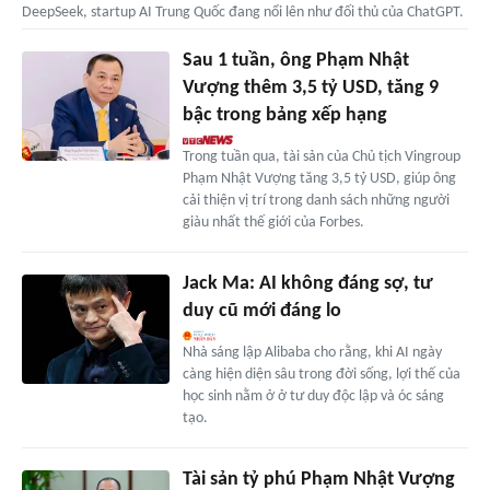
DeepSeek, startup AI Trung Quốc đang nổi lên như đối thủ của ChatGPT.
Sau 1 tuần, ông Phạm Nhật
Vượng thêm 3,5 tỷ USD, tăng 9
bậc trong bảng xếp hạng
Trong tuần qua, tài sản của Chủ tịch Vingroup
Phạm Nhật Vượng tăng 3,5 tỷ USD, giúp ông
cải thiện vị trí trong danh sách những người
giàu nhất thế giới của Forbes.
Jack Ma: AI không đáng sợ, tư
duy cũ mới đáng lo
Nhà sáng lập Alibaba cho rằng, khi AI ngày
càng hiện diện sâu trong đời sống, lợi thế của
học sinh nằm ở ở tư duy độc lập và óc sáng
tạo.
Tài sản tỷ phú Phạm Nhật Vượng