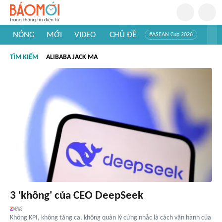
NÓNG
MỚI
VIDEO
CHỦ ĐỀ
#ASEAN Cup 2026
#Trí tuệ nhân tạo
#Mỹ - Iran
#Khám phá Việt Nam
TÌM KIẾM
ALIBABA JACK MA
#Khám phá thế giới
3 'không' của CEO DeepSeek
Không KPI, không tăng ca, không quản lý cứng nhắc là cách vận hành của