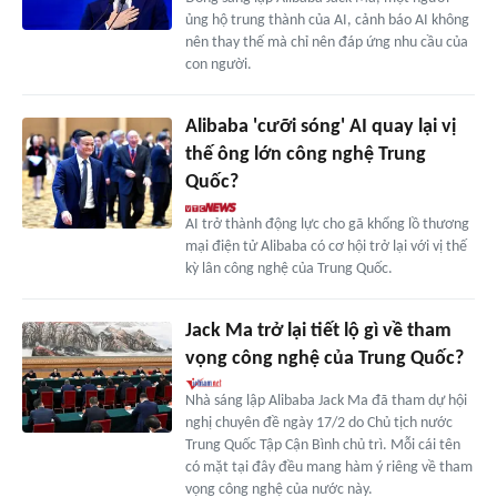
ủng hộ trung thành của AI, cảnh báo AI không
nên thay thế mà chỉ nên đáp ứng nhu cầu của
con người.
Alibaba 'cưỡi sóng' AI quay lại vị
thế ông lớn công nghệ Trung
Quốc?
AI trở thành động lực cho gã khổng lồ thương
mại điện tử Alibaba có cơ hội trở lại với vị thế
kỳ lân công nghệ của Trung Quốc.
Jack Ma trở lại tiết lộ gì về tham
vọng công nghệ của Trung Quốc?
Nhà sáng lập Alibaba Jack Ma đã tham dự hội
nghị chuyên đề ngày 17/2 do Chủ tịch nước
Trung Quốc Tập Cận Bình chủ trì. Mỗi cái tên
có mặt tại đây đều mang hàm ý riêng về tham
vọng công nghệ của nước này.