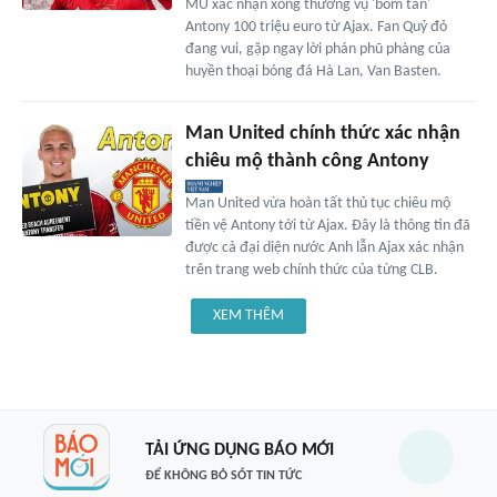
MU xác nhận xong thương vụ 'bom tấn'
Antony 100 triệu euro từ Ajax. Fan Quỷ đỏ
đang vui, gặp ngay lời phán phũ phàng của
huyền thoại bóng đá Hà Lan, Van Basten.
Man United chính thức xác nhận
chiêu mộ thành công Antony
Man United vừa hoàn tất thủ tục chiêu mộ
tiền vệ Antony tới từ Ajax. Đây là thông tin đã
được cả đại diện nước Anh lẫn Ajax xác nhận
trên trang web chính thức của từng CLB.
XEM THÊM
TẢI ỨNG DỤNG BÁO MỚI
ĐỂ KHÔNG BỎ SÓT TIN TỨC