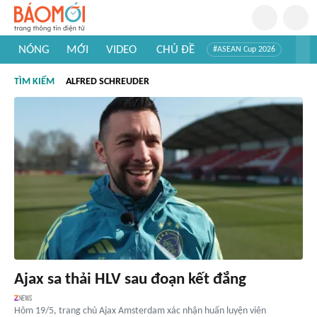
NÓNG
MỚI
VIDEO
CHỦ ĐỀ
#ASEAN Cup 2026
#Trí tuệ nhân tạo
#Mỹ - Iran
#Khám phá Việt Nam
TÌM KIẾM
ALFRED SCHREUDER
#Khám phá thế giới
Ajax sa thải HLV sau đoạn kết đắng
Hôm 19/5, trang chủ Ajax Amsterdam xác nhận huấn luyện viên