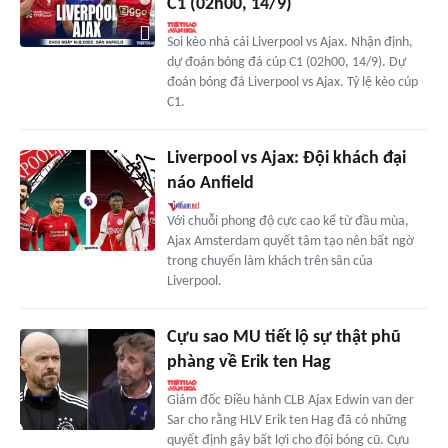
C1 (02h00, 14/9)
Soi kèo nhà cái Liverpool vs Ajax. Nhận định,
dự đoán bóng đá cúp C1 (02h00, 14/9). Dự
đoán bóng đá Liverpool vs Ajax. Tỷ lệ kèo cúp
C1.
Liverpool vs Ajax: Đội khách đại
náo Anfield
Với chuỗi phong độ cực cao kể từ đầu mùa,
Ajax Amsterdam quyết tâm tạo nên bất ngờ
trong chuyến làm khách trên sân của
Liverpool.
Cựu sao MU tiết lộ sự thật phũ
phàng về Erik ten Hag
Giám đốc Điều hành CLB Ajax Edwin van der
Sar cho rằng HLV Erik ten Hag đã có những
quyết định gây bất lợi cho đội bóng cũ. Cựu