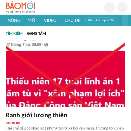
NÓNG
MỚI
VIDEO
CHỦ ĐỀ
#ASEAN Cup 2026
#Trí tuệ nhân tạo
#Mỹ - Iran
#Khám phá Việt Nam
TÌM KIẾM
ĐANG TÂM
#Khám phá thế giới
Ranh giới lương thiện
Thể chế dẫu có khác biệt nhưng trong xã hội văn minh, thượng tôn pháp