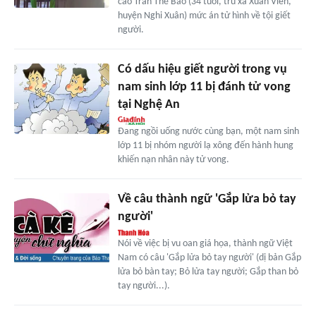
cáo Trần Thế Bảo (34 tuổi, trú xã Xuân Viên,
huyện Nghi Xuân) mức án tử hình về tội giết
người.
Có dấu hiệu giết người trong vụ
nam sinh lớp 11 bị đánh tử vong
tại Nghệ An
Đang ngồi uống nước cùng bạn, một nam sinh
lớp 11 bị nhóm người lạ xông đến hành hung
khiến nạn nhân này tử vong.
Về câu thành ngữ 'Gắp lửa bỏ tay
người'
Nói về việc bị vu oan giá họa, thành ngữ Việt
Nam có câu 'Gắp lửa bỏ tay người' (dị bản Gắp
lửa bỏ bàn tay; Bỏ lửa tay người; Gắp than bỏ
tay người...).