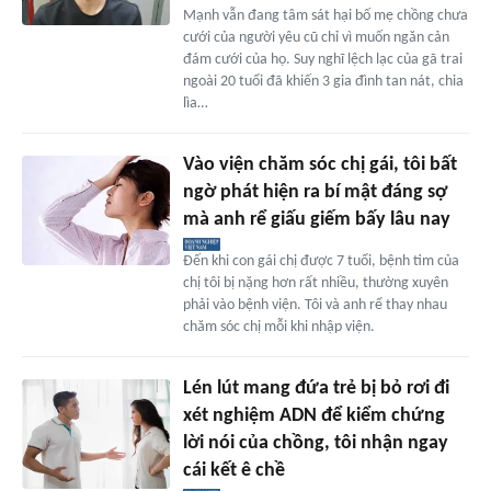
Mạnh vẫn đang tâm sát hại bố mẹ chồng chưa
cưới của người yêu cũ chỉ vì muốn ngăn cản
đám cưới của họ. Suy nghĩ lệch lạc của gã trai
ngoài 20 tuổi đã khiến 3 gia đình tan nát, chia
lìa…
Vào viện chăm sóc chị gái, tôi bất
ngờ phát hiện ra bí mật đáng sợ
mà anh rể giấu giếm bấy lâu nay
Đến khi con gái chị được 7 tuổi, bệnh tim của
chị tôi bị nặng hơn rất nhiều, thường xuyên
phải vào bệnh viện. Tôi và anh rể thay nhau
chăm sóc chị mỗi khi nhập viện.
Lén lút mang đứa trẻ bị bỏ rơi đi
xét nghiệm ADN để kiểm chứng
lời nói của chồng, tôi nhận ngay
cái kết ê chề