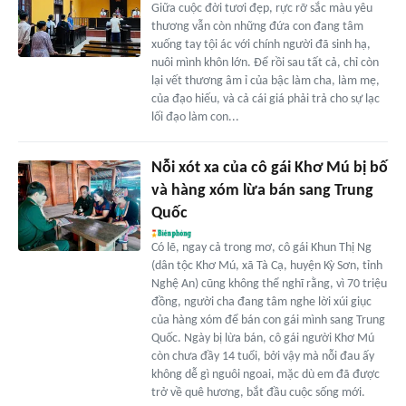
Giữa cuộc đời tươi đẹp, rực rỡ sắc màu yêu
thương vẫn còn những đứa con đang tâm
xuống tay tội ác với chính người đã sinh hạ,
nuôi mình khôn lớn. Để rồi sau tất cả, chỉ còn
lại vết thương âm ỉ của bậc làm cha, làm mẹ,
của đạo hiếu, và cả cái giá phải trả cho sự lạc
lối đạo làm con...
Nỗi xót xa của cô gái Khơ Mú bị bố
và hàng xóm lừa bán sang Trung
Quốc
Có lẽ, ngay cả trong mơ, cô gái Khun Thị Ng
(dân tộc Khơ Mú, xã Tà Cạ, huyện Kỳ Sơn, tỉnh
Nghệ An) cũng không thể nghĩ rằng, vì 70 triệu
đồng, người cha đang tâm nghe lời xúi giục
của hàng xóm để bán con gái mình sang Trung
Quốc. Ngày bị lừa bán, cô gái người Khơ Mú
còn chưa đầy 14 tuổi, bởi vậy mà nỗi đau ấy
không dễ gì nguôi ngoai, mặc dù em đã được
trở về quê hương, bắt đầu cuộc sống mới.