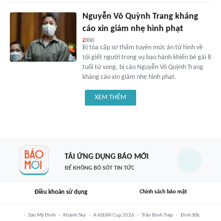
Nguyễn Võ Quỳnh Trang kháng
cáo xin giảm nhẹ hình phạt
Bị tòa cấp sơ thẩm tuyên mức án tử hình về
tội giết người trong vụ bạo hành khiến bé gái 8
tuổi tử vong, bị cáo Nguyễn Võ Quỳnh Trang
kháng cáo xin giảm nhẹ hình phạt.
XEM THÊM
TẢI ỨNG DỤNG BÁO MỚI
ĐỂ KHÔNG BỎ SÓT TIN TỨC
Điều khoản sử dụng
Chính sách bảo mật
Sân Mỹ Đình
Khánh Sky
A ASEAN Cup 2026
Trần Đình Tiệp
Đình Bắc