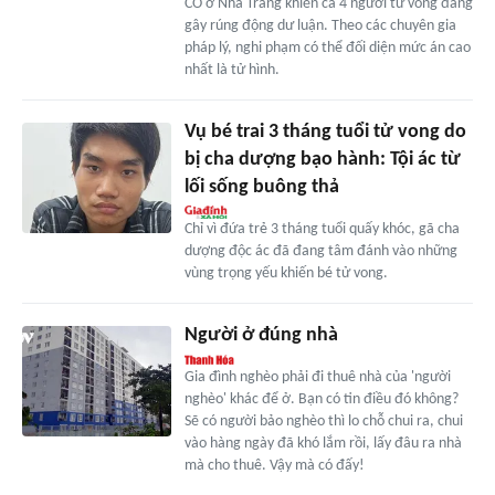
CO ở Nha Trang khiến cả 4 người tử vong đang
gây rúng động dư luận. Theo các chuyên gia
pháp lý, nghi phạm có thể đối diện mức án cao
nhất là tử hình.
Vụ bé trai 3 tháng tuổi tử vong do
bị cha dượng bạo hành: Tội ác từ
lối sống buông thả
Chỉ vì đứa trẻ 3 tháng tuổi quấy khóc, gã cha
dượng độc ác đã đang tâm đánh vào những
vùng trọng yếu khiến bé tử vong.
Người ở đúng nhà
Gia đình nghèo phải đi thuê nhà của 'người
nghèo' khác để ở. Bạn có tin điều đó không?
Sẽ có người bảo nghèo thì lo chỗ chui ra, chui
vào hàng ngày đã khó lắm rồi, lấy đâu ra nhà
mà cho thuê. Vậy mà có đấy!