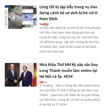
Lòng tốt bị sập bẫy trong vụ dàn
dựng cảnh bé sơ sinh bị bỏ rơi ở
Nam Định
Vụ việc dàn dựng bé sơ sinh bị bỏ rơi tại huyện
Hải Hậu, tỉnh Nam Định đang gây bức xúc
trong dư luận. Lòng tốt của các nhà hảo tâm
rất dễ bị lợi dụng, 'sập bẫy' những kẻ lừa đảo,
vô lương tâm, nhất là khi mạng xã hội phát
triển như hiện nay.
Nhà thầu Thổ Nhĩ Kỳ xây sân bay
Long Thành muốn làm metro tại
Hà Nội và Tp. HCM
IC Holding – đơn vị đứng đầu liên danh Vietur
làm gói thầu 35.000 tỉ đồng tại sân bay Long
Thành – quan tâm tới nhiều dự án giao thông
tại Việt Nam, trong đó có một số tuyến metro
ở Hà Nội và TP. HCM.