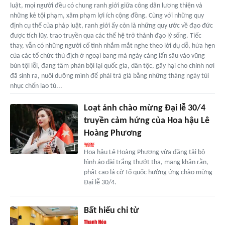
luật, mọi người đều có chung ranh giới giữa công dân lương thiện và
những kẻ tội phạm, xâm phạm lợi ích cộng đồng. Cùng với những quy
định cụ thể của pháp luật, ranh giới ấy còn là những quy ước về đạo đức
được tích lũy, trao truyền qua các thế hệ trở thành đạo lý sống. Tiếc
thay, vẫn có những người cố tình nhắm mắt nghe theo lời dụ dỗ, hứa hẹn
của các tổ chức thù địch ở ngoại bang mà ngày càng lấn sâu vào vũng
bùn tội lỗi, đang tâm phản bội lại quốc gia, dân tộc, gây hại cho chính nơi
đã sinh ra, nuôi dưỡng mình để phải trả giá bằng những tháng ngày tủi
nhục chốn lao tù...
Loạt ảnh chào mừng Đại lễ 30/4
truyền cảm hứng của Hoa hậu Lê
Hoàng Phương
Hoa hậu Lê Hoàng Phương vừa đăng tải bộ
hình áo dài trắng thướt tha, mang khăn rằn,
phất cao lá cờ Tổ quốc hưởng ứng chào mừng
Đại lễ 30/4.
Bất hiếu chi tử