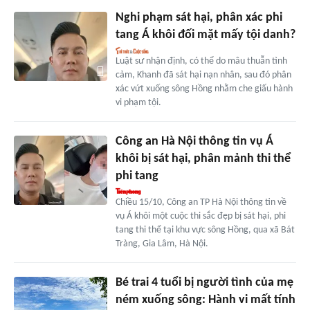
Nghi phạm sát hại, phân xác phi
tang Á khôi đối mặt mấy tội danh?
Luật sư nhận định, có thể do mâu thuẫn tình
cảm, Khanh đã sát hại nạn nhân, sau đó phân
xác vứt xuống sông Hồng nhằm che giấu hành
vi phạm tội.
Công an Hà Nội thông tin vụ Á
khôi bị sát hại, phân mảnh thi thể
phi tang
Chiều 15/10, Công an TP Hà Nội thông tin về
vụ Á khôi một cuộc thi sắc đẹp bị sát hại, phi
tang thi thể tại khu vực sông Hồng, qua xã Bát
Tràng, Gia Lâm, Hà Nội.
Bé trai 4 tuổi bị người tình của mẹ
ném xuống sông: Hành vi mất tính