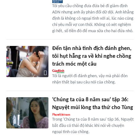
Tôi yêu cầu chồng đưa đứa bé đi giám định
ADN nhưng anh ấy phản đối dữ dội. Anh khẳng
định là không có ngoại tình với ai, lúc nào cũng
chỉ yêu mỗi vợ con thôi. Không có xét nghiệm
gì hết, số tiền đó để mua sữa cho hai đứa nhỏ.
Đến tận nhà tình địch đánh ghen,
tôi hụt hẫng ra về khi nghe chồng
trách móc một câu
Tôi là người đi đánh ghen, vậy mà phải đón
nhận thất bại sau câu nói của chồng.
'Chúng ta của 8 năm sau' tập 36:
Nguyệt mủi lòng tha thứ cho Tùng
Trong 'Chúng ta của 8 năm sau' tập 36, Nguyệt
bắt đầu có thái độ khác khi nói về chuyện
ngoại tình của chồng.