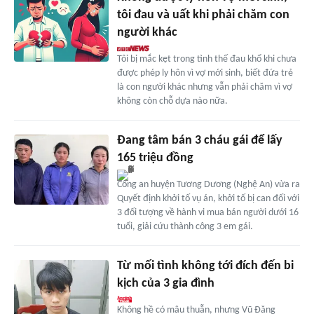
tôi đau và uất khi phải chăm con
người khác
Tôi bị mắc kẹt trong tình thế đau khổ khi chưa
được phép ly hôn vì vợ mới sinh, biết đứa trẻ
là con người khác nhưng vẫn phải chăm vì vợ
không còn chỗ dựa nào nữa.
Đang tâm bán 3 cháu gái để lấy
165 triệu đồng
Công an huyện Tương Dương (Nghệ An) vừa ra
Quyết định khởi tố vụ án, khởi tố bị can đối với
3 đối tượng về hành vi mua bán người dưới 16
tuổi, giải cứu thành công 3 em gái.
Từ mối tình không tới đích đến bi
kịch của 3 gia đình
Không hề có mâu thuẫn, nhưng Vũ Đăng