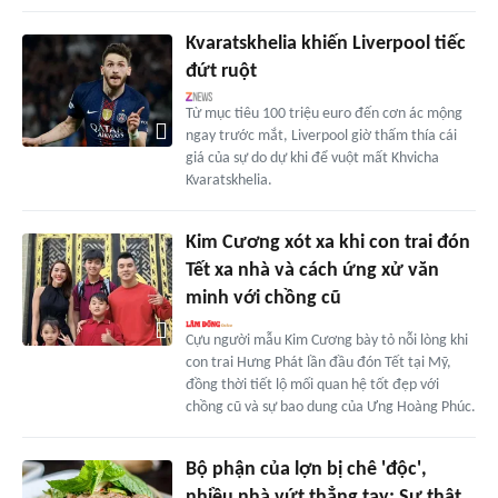
Kvaratskhelia khiến Liverpool tiếc
đứt ruột
Từ mục tiêu 100 triệu euro đến cơn ác mộng
ngay trước mắt, Liverpool giờ thấm thía cái
giá của sự do dự khi để vuột mất Khvicha
Kvaratskhelia.
Kim Cương xót xa khi con trai đón
Tết xa nhà và cách ứng xử văn
minh với chồng cũ
Cựu người mẫu Kim Cương bày tỏ nỗi lòng khi
con trai Hưng Phát lần đầu đón Tết tại Mỹ,
đồng thời tiết lộ mối quan hệ tốt đẹp với
chồng cũ và sự bao dung của Ưng Hoàng Phúc.
Bộ phận của lợn bị chê 'độc',
nhiều nhà vứt thẳng tay: Sự thật