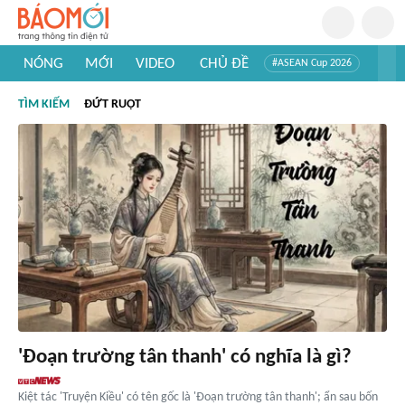
NÓNG
MỚI
VIDEO
CHỦ ĐỀ
#ASEAN Cup 2026
#Trí tuệ nhân tạo
#Mỹ - Iran
#Khám phá Việt Nam
TÌM KIẾM
ĐỨT RUỘT
#Khám phá thế giới
'Đoạn trường tân thanh' có nghĩa là gì?
Kiệt tác 'Truyện Kiều' có tên gốc là 'Đoạn trường tân thanh'; ẩn sau bốn