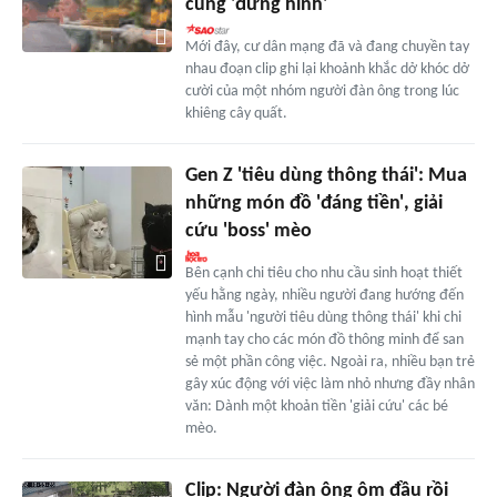
cũng 'đứng hình'
Mới đây, cư dân mạng đã và đang chuyền tay
nhau đoạn clip ghi lại khoảnh khắc dở khóc dở
cười của một nhóm người đàn ông trong lúc
khiêng cây quất.
Gen Z 'tiêu dùng thông thái': Mua
những món đồ 'đáng tiền', giải
cứu 'boss' mèo
Bên cạnh chi tiêu cho nhu cầu sinh hoạt thiết
yếu hằng ngày, nhiều người đang hướng đến
hình mẫu 'người tiêu dùng thông thái' khi chi
mạnh tay cho các món đồ thông minh để san
sẻ một phần công việc. Ngoài ra, nhiều bạn trẻ
gây xúc động với việc làm nhỏ nhưng đầy nhân
văn: Dành một khoản tiền 'giải cứu' các bé
mèo.
Clip: Người đàn ông ôm đầu rồi