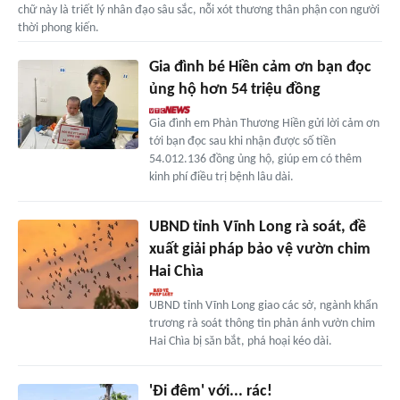
chữ này là triết lý nhân đạo sâu sắc, nỗi xót thương thân phận con người
thời phong kiến.
Gia đình bé Hiền cảm ơn bạn đọc
ủng hộ hơn 54 triệu đồng
Gia đình em Phàn Thương Hiền gửi lời cảm ơn
tới bạn đọc sau khi nhận được số tiền
54.012.136 đồng ủng hộ, giúp em có thêm
kinh phí điều trị bệnh lâu dài.
UBND tỉnh Vĩnh Long rà soát, đề
xuất giải pháp bảo vệ vườn chim
Hai Chìa
UBND tỉnh Vĩnh Long giao các sở, ngành khẩn
trương rà soát thông tin phản ánh vườn chim
Hai Chìa bị săn bắt, phá hoại kéo dài.
'Đi đêm' với... rác!