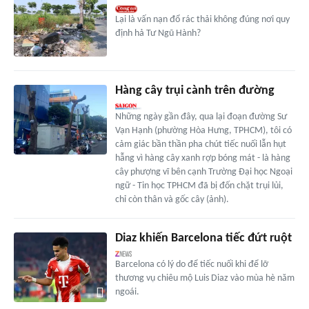
Lại là vấn nạn đổ rác thải không đúng nơi quy
định hả Tư Ngũ Hành?
Hàng cây trụi cành trên đường
Những ngày gần đây, qua lại đoạn đường Sư
Vạn Hạnh (phường Hòa Hưng, TPHCM), tôi có
cảm giác bần thần pha chút tiếc nuối lẫn hụt
hẫng vì hàng cây xanh rợp bóng mát - là hàng
cây phượng vĩ bên cạnh Trường Đại học Ngoại
ngữ - Tin học TPHCM đã bị đốn chặt trụi lủi,
chỉ còn thân và gốc cây (ảnh).
Diaz khiến Barcelona tiếc đứt ruột
Barcelona có lý do để tiếc nuối khi để lỡ
thương vụ chiêu mộ Luis Diaz vào mùa hè năm
ngoái.