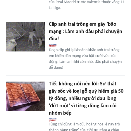
của Real Madrid trước Valencia thuộc vòng 11
La Liga.
Clip anh trai trông em gây 'bão
mạng': Làm anh đâu phải chuyện
đùa!
Đoạn clip ghi lại khoảnh khắc anh trai trông
em khiến dân mạng vừa bật cười vừa xúc
động: Làm anh khi còn nhỏ, đâu phải chuyện
dễ dàng!
Tiếc không nói nên lời: Sự thật
gây sốc về loại gỗ quý hiếm giá 50
tỷ đồng, nhiều người đau lòng
'đứt ruột' vì từng dùng làm củi
nhóm bếp
Từng chỉ dùng làm củi, hoàng hoa lê nay trở
thành 'vàng trắng' của giới sưu tầm Á châu,