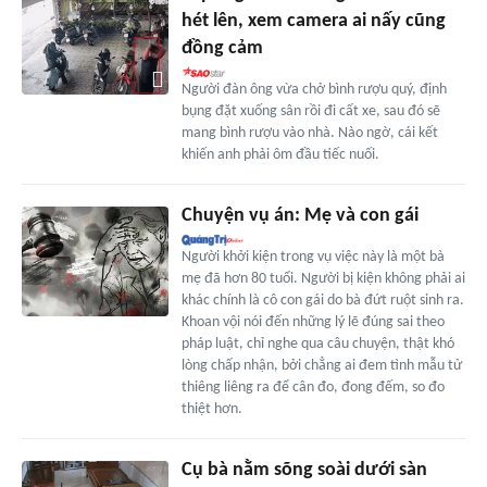
hét lên, xem camera ai nấy cũng
đồng cảm
Người đàn ông vừa chở bình rượu quý, định
bụng đặt xuống sân rồi đi cất xe, sau đó sẽ
mang bình rượu vào nhà. Nào ngờ, cái kết
khiến anh phải ôm đầu tiếc nuối.
Chuyện vụ án: Mẹ và con gái
Người khởi kiện trong vụ việc này là một bà
mẹ đã hơn 80 tuổi. Người bị kiện không phải ai
khác chính là cô con gái do bà đứt ruột sinh ra.
Khoan vội nói đến những lý lẽ đúng sai theo
pháp luật, chỉ nghe qua câu chuyện, thật khó
lòng chấp nhận, bởi chẳng ai đem tình mẫu tử
thiêng liêng ra để cân đo, đong đếm, so đo
thiệt hơn.
Cụ bà nằm sõng soài dưới sàn