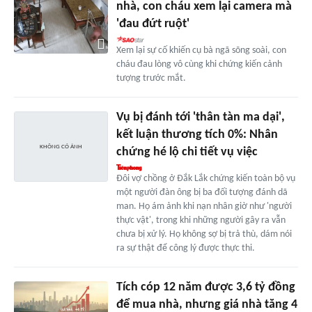
nhà, con cháu xem lại camera mà
'đau đứt ruột'
Xem lại sự cố khiến cụ bà ngã sõng soài, con
cháu đau lòng vô cùng khi chứng kiến cảnh
tượng trước mắt.
Vụ bị đánh tới 'thân tàn ma dại',
kết luận thương tích 0%: Nhân
chứng hé lộ chi tiết vụ việc
Đôi vợ chồng ở Đắk Lắk chứng kiến toàn bộ vụ
một người đàn ông bị ba đối tượng đánh dã
man. Họ ám ảnh khi nạn nhân giờ như 'người
thực vật', trong khi những người gây ra vẫn
chưa bị xử lý. Họ không sợ bị trả thù, dám nói
ra sự thật để công lý được thực thi.
Tích cóp 12 năm được 3,6 tỷ đồng
để mua nhà, nhưng giá nhà tăng 4