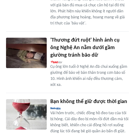
với giá bán đủ mua cả chục căn hộ tại đô thị
lớn. Phát hiện này khiến không ít người dân
địa phương bàng hoàng, hoang mang về giá
trị thực của 'báu vật'.
'Thương đứt ruột' hình ảnh cụ
ông Nghệ An nằm dưới gầm
giường tránh bão dữ
Cụ ông lớn tuổi ở Nghệ An đã chui xuống gầm
giường để bảo vệ bản thân trong cơn bão số
10. Hình ảnh khiến ai nấy đều thương cảm,
xót xa.
Bạn không thể giữ được thời gian
Vài hôm trước, chiếc đồng hồ đeo tay của tôi
bị hỏng. Cái dây đeo bị mòn rồi đứt dần mà tôi
không biết, khiến cho cái đồng hồ rơi xuống
đúng lúc tôi đang bê giỏ quần áo bẩn đi giặt.