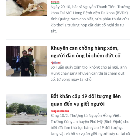
Ngày 20-10, bác sĩ Nguyễn Thanh Tiên, Trưởng
khoa Tai Mũi Họng Bệnh viện Đa khoa (BVĐK)
tỉnh Quảng Nam cho biết, vừa phẫu thuật cứu
kịp thời 1 trường hợp cắt đứt cổ nghi do tự
sát.
Khuyên can chồng hàng xóm,
người đàn ông bị chém đứt cổ
Sợ Tuấn quậy xóm trọ, không cho ai ngủ, anh
Hùng chạy sang khuyên can thì bị chém đứt
cổ, tử vong ngay tại chỗ.
Bắt khẩn cấp 19 đối tượng liên
quan đến vụ giết người
Sáng 10/2, Thượng tá Nguyễn Hồng Việt,
Trưởng Công an huyện Phù Mỹ (Bình Định) cho
biết đã làm thủ tục bàn giao 19 đối tượng,
tang vật và hồ sơ vụ án giết người xảy ra tại xã