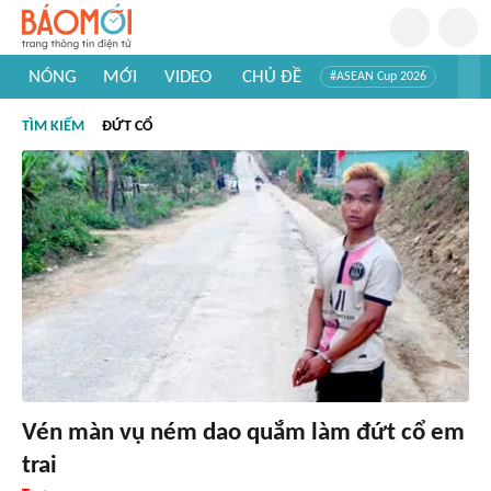
NÓNG
MỚI
VIDEO
CHỦ ĐỀ
#ASEAN Cup 2026
#Trí tuệ nhân tạo
#Mỹ - Iran
#Khám phá Việt Nam
TÌM KIẾM
ĐỨT CỔ
#Khám phá thế giới
Vén màn vụ ném dao quắm làm đứt cổ em
trai