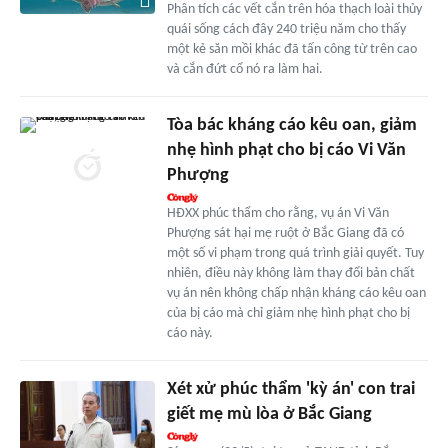
Phân tích các vết cắn trên hóa thạch loài thủy
quái sống cách đây 240 triệu năm cho thấy
một kẻ săn mồi khác đã tấn công từ trên cao
và cắn đứt cổ nó ra làm hai.
Tòa bác kháng cáo kêu oan, giảm
nhẹ hình phạt cho bị cáo Vi Văn
Phượng
HĐXX phúc thẩm cho rằng, vụ án Vi Văn
Phượng sát hại mẹ ruột ở Bắc Giang đã có
một số vi phạm trong quá trình giải quyết. Tuy
nhiên, điều này không làm thay đổi bản chất
vụ án nên không chấp nhận kháng cáo kêu oan
của bị cáo mà chỉ giảm nhẹ hình phạt cho bị
cáo này.
Xét xử phúc thẩm 'kỳ án' con trai
giết mẹ mù lòa ở Bắc Giang