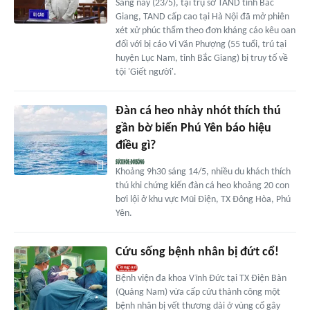
Sáng nay (23/5), tại trụ sở TAND tỉnh Bắc
Giang, TAND cấp cao tại Hà Nội đã mở phiên
xét xử phúc thẩm theo đơn kháng cáo kêu oan
đối với bị cáo Vi Văn Phượng (55 tuổi, trú tại
huyện Lục Nam, tỉnh Bắc Giang) bị truy tố về
tội 'Giết người'.
Đàn cá heo nhảy nhót thích thú
gần bờ biển Phú Yên báo hiệu
điều gì?
Khoảng 9h30 sáng 14/5, nhiều du khách thích
thú khi chứng kiến đàn cá heo khoảng 20 con
bơi lội ở khu vực Mũi Điện, TX Đông Hòa, Phú
Yên.
Cứu sống bệnh nhân bị đứt cổ!
Bệnh viện đa khoa Vĩnh Đức tại TX Điện Bàn
(Quảng Nam) vừa cấp cứu thành công một
bệnh nhân bị vết thương dài ở vùng cổ gây