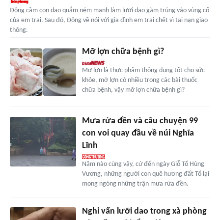
Đông cầm con dao quắm ném mạnh làm lưỡi dao găm trúng vào vùng cổ
của em trai. Sau đó, Đông về nói với gia đình em trai chết vì tai nạn giao
thông.
Mỡ lợn chữa bệnh gì?
Mỡ lợn là thực phẩm thông dụng tốt cho sức
khỏe, mỡ lợn có nhiều trong các bài thuốc
chữa bệnh, vậy mỡ lợn chữa bệnh gì?
Mưa rửa đền và câu chuyện 99
con voi quay đầu về núi Nghĩa
Lĩnh
Năm nào cũng vậy, cứ đến ngày Giỗ Tổ Hùng
Vương, những người con quê hương đất Tổ lại
mong ngóng những trận mưa rửa đền.
Nghi vấn lưỡi dao trong xà phòng