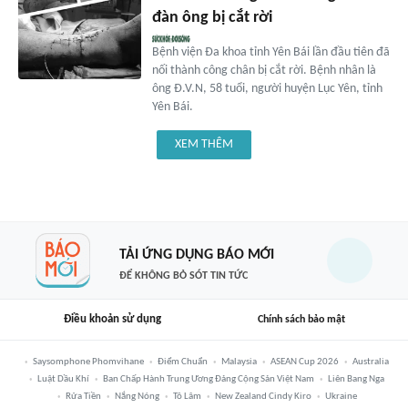
đàn ông bị cắt rời
Bệnh viện Đa khoa tỉnh Yên Bái lần đầu tiên đã
nối thành công chân bị cắt rời. Bệnh nhân là
ông Đ.V.N, 58 tuổi, người huyện Lục Yên, tỉnh
Yên Bái.
XEM THÊM
TẢI ỨNG DỤNG BÁO MỚI
ĐỂ KHÔNG BỎ SÓT TIN TỨC
Điều khoản sử dụng
Chính sách bảo mật
Saysomphone Phomvihane
Điểm Chuẩn
Malaysia
ASEAN Cup 2026
Australia
Luật Dầu Khí
Ban Chấp Hành Trung Ương Đảng Cộng Sản Việt Nam
Liên Bang Nga
Rửa Tiền
Nắng Nóng
Tô Lâm
New Zealand Cindy Kiro
Ukraine