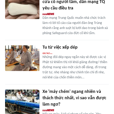
cứa cổ người tắm, dân mạng TQ
yêu cầu điều tra
Dân mạng Trung Quốc muốn nhà chức trách
làm rõ lời tố cáo của người đàn ông Trùng
Khánh rằng anh suýt bị lưỡi dao trong bánh xà
phòng Safeguard cứa đứt cổ khi tắm.
Tu từ việc xếp dép
Những đôi dép ngay ngắn này sẽ được các vị
Phật tử khiếm thị rời khỏi giảng đường/ thiền
đường mang vào một cách dễ dàng, đi trong
trật tự, nhẹ nhàng như chính tôn chỉ đi nhẹ,
nói khẽ của chốn thiền môn...
Xe 'máy chém' ngang nhiên và
thách thức nhất, vì sao vẫn được
làm ngơ?