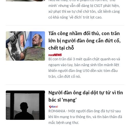
Nếu xe máy, ô tô vi phạm cố rón rén, 'thu
mình' nhưng vẫn dễ dàng bị CSGT phát hiện,
xử phạt thì xe tự chế chở tôn, sắt kềnh càng
có khả năng 'về đích' trót lọt cao.
Tấn công nhầm đối thủ, con trăn
lớn bị người đàn ông cắn đứt cổ,
chết tại chỗ
Bị con trăn dài 3 mét quấn chặt quanh eo và
ngoạm vào tay, bản năng sinh tồn mãnh liệt
khiến người đàn ông U50 dồn sức tóm đầu
trăn, cắn đứt cổ nó.
Người đàn ông dại dột tự tử vì tin
bác sĩ 'mạng'
ROMANIA - Một người đàn ông đã tự tử sau
khi lên mạng tra thông tin, và tin bản thân đã
mắc bệnh ung thư.