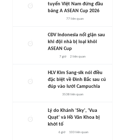
tuyển Việt Nam đứng đầu
bảng A ASEAN Cup 2026
77
liên quan
CĐV Indonesia nổi giận sau
khi đội nhà bị loại khỏi
ASEAN Cup
7 giờ
2
liên quan
HLV Kim Sang-sik nói điều
đặc biệt về Đình Bắc sau cú
đúp vào lưới Campuchia
3538
liên quan
Lý do Khánh 'Sky', 'Vua
Quạt' và Hồ Văn Khoa bị
khởi tố
6 giờ
103
liên quan