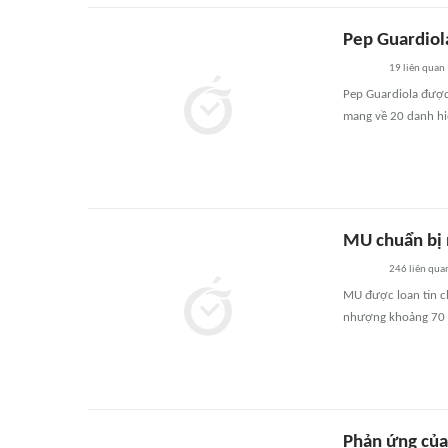
Pep Guardiola
19
liên quan
Pep Guardiola được đ
mang về 20 danh hi
MU chuẩn bị n
246
liên qua
MU được loan tin ch
nhượng khoảng 70 t
Phản ứng của