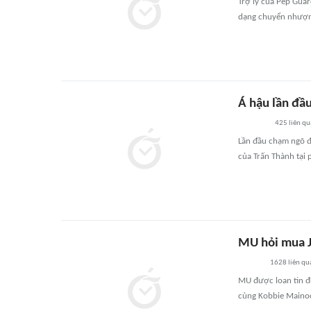
Trợ lý của Pep Guar
dạng chuyển nhượn
Á hậu lần đầ
425
liên qu
Lần đầu chạm ngõ đ
của Trấn Thành tại 
MU hỏi mua J
1628
liên qu
MU được loan tin đư
cùng Kobbie Maino