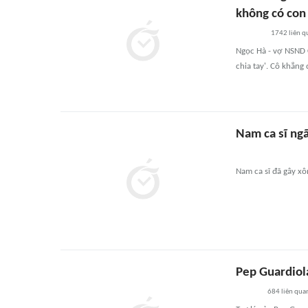
không có con
1742
liên q
Ngọc Hà - vợ NSND C
chia tay'. Cô khẳng
Nam ca sĩ ngã
Nam ca sĩ đã gây xô
Pep Guardiol
684
liên qua