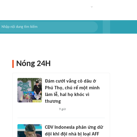
Nóng 24H
Đám cưới vắng cô dâu ở
Phú Thọ, chú rể một mình
làm lễ, hai họ khóc vì
thương
9 giờ
CĐV Indonesia phản ứng dữ
dội khi đội nhà bị loại AFF