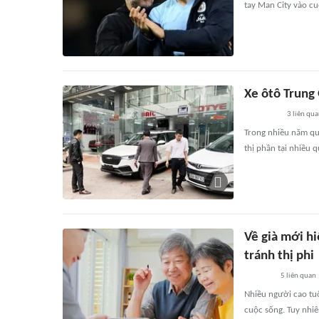
tay Man City vào c
Xe ôtô Trung 
3
liên qu
Trong nhiều năm qu
thị phần tại nhiều q
Về già mới hi
tránh thị phi
5
liên quan
Nhiều người cao tuổ
cuộc sống. Tuy nhiê