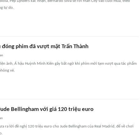
diola, Pep Lijnders xác nhận, Bernardo Silva sẽ rời Man City vào cuối mùa, theo
g tự do.
u đóng phim đã vượt mặt Trấn Thành
an
iện ảnh, Á hậu Huỳnh Minh Kiên gây bất ngờ khi phim mới tạm vượt qua tác phẩm
phòng vé.
ude Bellingham với giá 120 triệu euro
an
a ra lời đề nghị 120 triệu euro cho Jude Bellingham của Real Madrid, để về chơi
o.