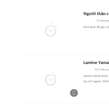
Người thân c
17
liên qua
Park Bom đã gây 's
Lamine Yamal
1073
liên qu
Lamine Yamal được c
tay nữ rapper, Nicki