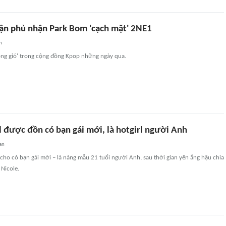
ận phủ nhận Park Bom 'cạch mặt' 2NE1
n
óng gió' trong cộng đồng Kpop những ngày qua.
 được đồn có bạn gái mới, là hotgirl người Anh
an
ho có bạn gái mới – là nàng mẫu 21 tuổi người Anh, sau thời gian yên ắng hậu chia
 Nicole.