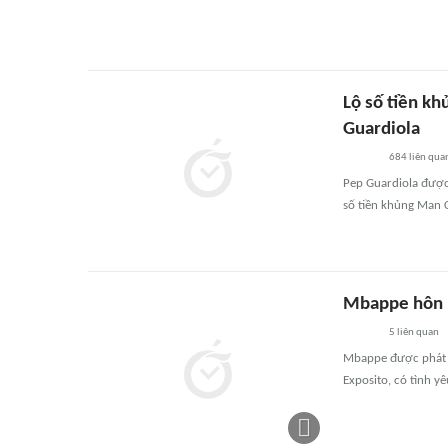
Lộ số tiền k
Guardiola
684
liên qua
Pep Guardiola được 
số tiền khủng Man 
Mbappe hôn b
5
liên quan
Mbappe được phát h
Exposito, có tình y