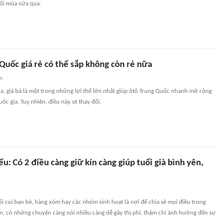
uối mùa vừa qua.
Quốc giá rẻ có thể sắp không còn rẻ nữa
an
a, giá bá là một trong những lợi thế lớn nhất giúp ôtô Trung Quốc nhanh mở rộng
uốc gia. Tuy nhiên, điều này sẽ thay đổi.
ểu: Có 2 điều càng giữ kín càng giúp tuổi già bình yên,
i coi bạn bè, hàng xóm hay các nhóm sinh hoạt là nơi để chia sẻ mọi điều trong
n, có những chuyện càng nói nhiều càng dễ gây thị phi, thậm chí ảnh hưởng đến sự