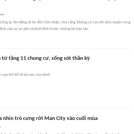
uan
ông Lý, lên tiếng về tin đồn hôn nhân, cho rằng 'không có con thì sớm muộn cũng
 định cần sự an yên và bình tĩnh trước những lời bàn tán.
 từ tầng 11 chung cư, sống sót thần kỳ
n xao khi kể về tai nạn của mình.
a nhìn trò cưng rời Man City vào cuối mùa
n