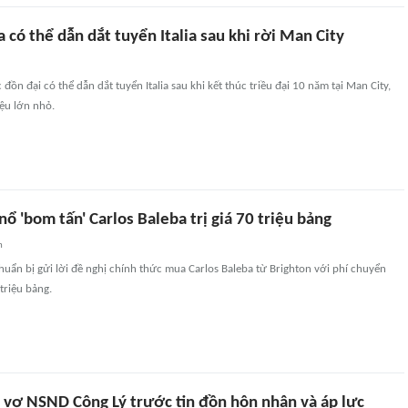
 có thể dẫn dắt tuyển Italia sau khi rời Man City
ồn đại có thể dẫn dắt tuyển Italia sau khi kết thúc triều đại 10 năm tại Man City,
ệu lớn nhỏ.
ổ 'bom tấn' Carlos Baleba trị giá 70 triệu bảng
n
uẩn bị gửi lời đề nghị chính thức mua Carlos Baleba từ Brighton với phí chuyển
riệu bảng.
 vợ NSND Công Lý trước tin đồn hôn nhân và áp lực