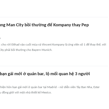
hủng Man City bồi thường để Kompany thay Pep
n
cho rời Etihad vào cuối mùa và Vincent Kompany là ứng viên số 1 để thay thế, với
City phải bồi thường cho Bayern Munich.
ạn gái mới ở quán bar, lộ mối quan hệ 3 người
iện hôn bạn gái mới ở quán bar tại Madrid – nữ diễn viên Tây Ban Nha, Ester
êu đồng giới với một nhà thiết kế Mexico.