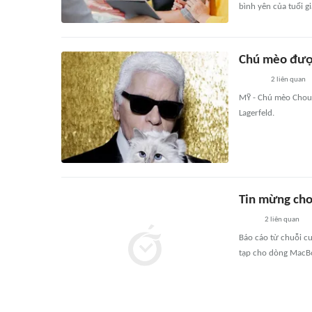
bình yên của tuổi gi
Chú mèo được 
2
liên quan
MỸ - Chú mèo Choupe
Lagerfeld.
Tin mừng ch
2
liên quan
Báo cáo từ chuỗi cu
tạp cho dòng MacBo