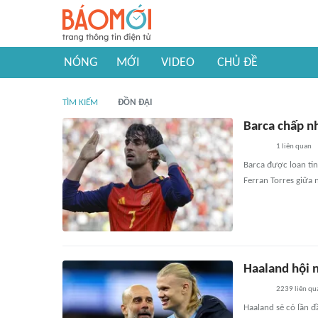
NÓNG
MỚI
VIDEO
CHỦ ĐỀ
TÌM KIẾM
ĐỒN ĐẠI
Barca chấp nh
1
liên quan
Barca được loan ti
Ferran Torres giữa
Haaland hội n
2239
liên qu
Haaland sẽ có lần đ