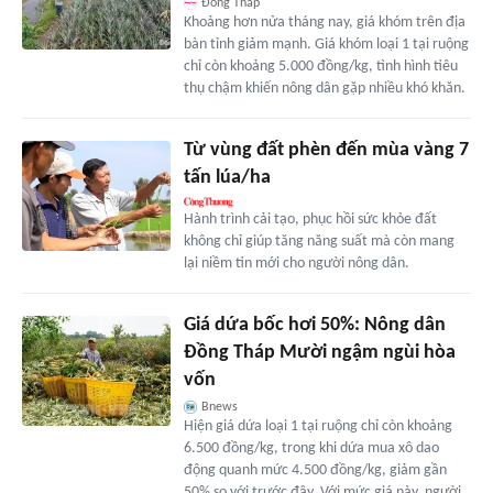
Đồng Tháp
Khoảng hơn nửa tháng nay, giá khóm trên địa
bàn tỉnh giảm mạnh. Giá khóm loại 1 tại ruộng
chỉ còn khoảng 5.000 đồng/kg, tình hình tiêu
thụ chậm khiến nông dân gặp nhiều khó khăn.
Từ vùng đất phèn đến mùa vàng 7
tấn lúa/ha
Hành trình cải tạo, phục hồi sức khỏe đất
không chỉ giúp tăng năng suất mà còn mang
lại niềm tin mới cho người nông dân.
Giá dứa bốc hơi 50%: Nông dân
Đồng Tháp Mười ngậm ngùi hòa
vốn
Bnews
Hiện giá dứa loại 1 tại ruộng chỉ còn khoảng
6.500 đồng/kg, trong khi dứa mua xô dao
động quanh mức 4.500 đồng/kg, giảm gần
50% so với trước đây. Với mức giá này, người