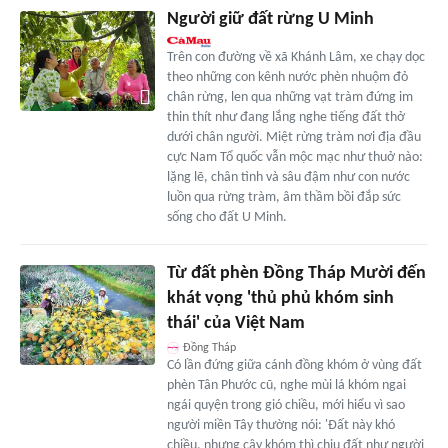
Người giữ đất rừng U Minh
Trên con đường về xã Khánh Lâm, xe chạy dọc
theo những con kênh nước phèn nhuộm đỏ
chân rừng, len qua những vạt tràm đứng im
thin thít như đang lắng nghe tiếng đất thở
dưới chân người. Miệt rừng tràm nơi địa đầu
cực Nam Tổ quốc vẫn mộc mạc như thuở nào:
lặng lẽ, chân tình và sâu đậm như con nước
luồn qua rừng tràm, âm thầm bồi đắp sức
sống cho đất U Minh.
Từ đất phèn Đồng Tháp Mười đến
khát vọng 'thủ phủ khóm sinh
thái' của Việt Nam
Đồng Tháp
Có lần đứng giữa cánh đồng khóm ở vùng đất
phèn Tân Phước cũ, nghe mùi lá khóm ngai
ngái quyện trong gió chiều, mới hiểu vì sao
người miền Tây thường nói: 'Đất này khó
chiều, nhưng cây khóm thì chịu đất như người