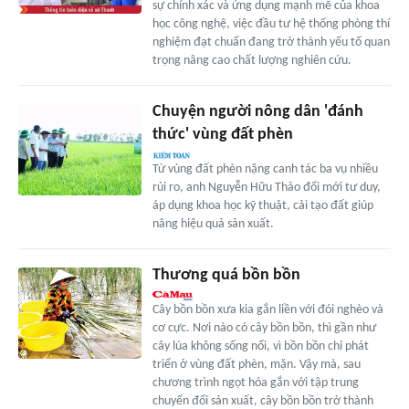
sự chính xác và ứng dụng mạnh mẽ của khoa
học công nghệ, việc đầu tư hệ thống phòng thí
nghiệm đạt chuẩn đang trở thành yếu tố quan
trọng nâng cao chất lượng nghiên cứu.
Chuyện người nông dân 'đánh
thức' vùng đất phèn
Từ vùng đất phèn nặng canh tác ba vụ nhiều
rủi ro, anh Nguyễn Hữu Thảo đổi mới tư duy,
áp dụng khoa học kỹ thuật, cải tạo đất giúp
nâng hiệu quả sản xuất.
Thương quá bồn bồn
Cây bồn bồn xưa kia gắn liền với đói nghèo và
cơ cực. Nơi nào có cây bồn bồn, thì gần như
cây lúa không sống nổi, vì bồn bồn chỉ phát
triển ở vùng đất phèn, mặn. Vậy mà, sau
chương trình ngọt hóa gắn với tập trung
chuyển đổi sản xuất, cây bồn bồn trở thành