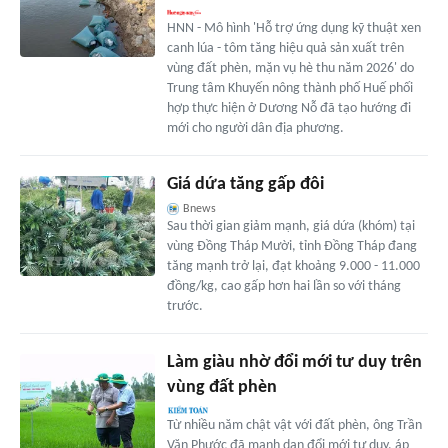
HNN - Mô hình 'Hỗ trợ ứng dụng kỹ thuật xen
canh lúa - tôm tăng hiệu quả sản xuất trên
vùng đất phèn, mặn vụ hè thu năm 2026' do
Trung tâm Khuyến nông thành phố Huế phối
hợp thực hiện ở Dương Nỗ đã tạo hướng đi
mới cho người dân địa phương.
Giá dứa tăng gấp đôi
Bnews
Sau thời gian giảm mạnh, giá dứa (khóm) tại
vùng Đồng Tháp Mười, tỉnh Đồng Tháp đang
tăng mạnh trở lại, đạt khoảng 9.000 - 11.000
đồng/kg, cao gấp hơn hai lần so với tháng
trước.
Làm giàu nhờ đổi mới tư duy trên
vùng đất phèn
Từ nhiều năm chật vật với đất phèn, ông Trần
Văn Phước đã mạnh dạn đổi mới tư duy, áp