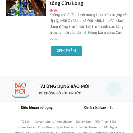
sông Cửu Long
Không chỉ là địa danh mang tính biểu tượng về
địa lý, Mũi Cà Mau (xã Đất Mũi, tỉnh Cà Mau)
đang đứng trước vận hội trở thành cực tăng
trưởng mới của du lịch Đồng bằng sông Cửu
Long.
XEM THÊM
TẢI ỨNG DỤNG BÁO MỚI
ĐỂ KHÔNG BỎ SÓT TIN TỨC
Điều khoản sử dụng
Chính sách bảo mật
Tô Lâm
Xaysomphone Phomvihane
Nắng Nóng
Trần Thanh Mẫn
New Zealand Cindy Kiro
Quốc Hội Lào
Eo Biển Hormuz
Mũi Nghê
Luật Dầu Khí
ASEAN Cup 2026
Myanmar
Australia
Australia Sam Mostyn