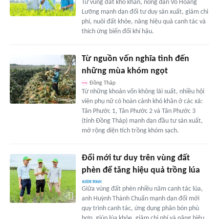
Từ vùng đất khó khăn, nông dân Võ Hoàng
Lưỡng mạnh dạn đổi tư duy sản xuất, giảm chi
phí, nuôi đất khỏe, nâng hiệu quả canh tác và
thích ứng biến đổi khí hậu.
Từ nguồn vốn nghĩa tình đến
những mùa khóm ngọt
Đồng Tháp
Từ những khoản vốn không lãi suất, nhiều hội
viên phụ nữ có hoàn cảnh khó khăn ở các xã:
Tân Phước 1, Tân Phước 2 và Tân Phước 3
(tỉnh Đồng Tháp) mạnh dạn đầu tư sản xuất,
mở rộng diện tích trồng khóm sạch.
Đổi mới tư duy trên vùng đất
phèn để tăng hiệu quả trồng lúa
Giữa vùng đất phèn nhiều năm canh tác lúa,
anh Huỳnh Thành Chuẩn mạnh dạn đổi mới
quy trình canh tác, ứng dụng phân bón phù
hợp, giúp lúa khỏe, giảm chi phí và nâng hiệu