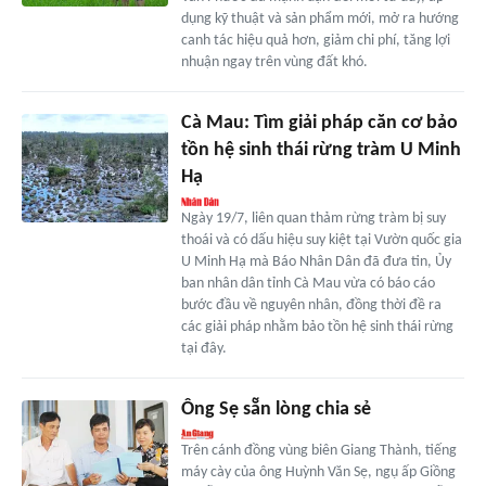
dụng kỹ thuật và sản phẩm mới, mở ra hướng
canh tác hiệu quả hơn, giảm chi phí, tăng lợi
nhuận ngay trên vùng đất khó.
Cà Mau: Tìm giải pháp căn cơ bảo
tồn hệ sinh thái rừng tràm U Minh
Hạ
Ngày 19/7, liên quan thảm rừng tràm bị suy
thoái và có dấu hiệu suy kiệt tại Vườn quốc gia
U Minh Hạ mà Báo Nhân Dân đã đưa tin, Ủy
ban nhân dân tỉnh Cà Mau vừa có báo cáo
bước đầu về nguyên nhân, đồng thời đề ra
các giải pháp nhằm bảo tồn hệ sinh thái rừng
tại đây.
Ông Sẹ sẵn lòng chia sẻ
Trên cánh đồng vùng biên Giang Thành, tiếng
máy cày của ông Huỳnh Văn Sẹ, ngụ ấp Giồng