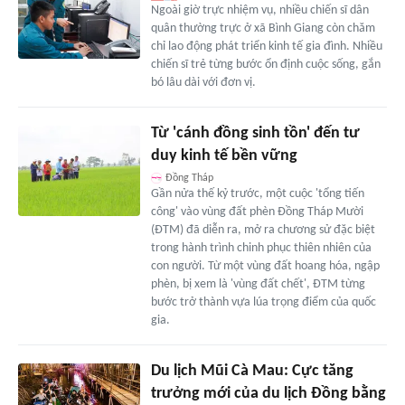
Ngoài giờ trực nhiệm vụ, nhiều chiến sĩ dân
quân thường trực ở xã Bình Giang còn chăm
chỉ lao động phát triển kinh tế gia đình. Nhiều
chiến sĩ trẻ từng bước ổn định cuộc sống, gắn
bó lâu dài với đơn vị.
Từ 'cánh đồng sinh tồn' đến tư
duy kinh tế bền vững
Đồng Tháp
Gần nửa thế kỷ trước, một cuộc 'tổng tiến
công' vào vùng đất phèn Đồng Tháp Mười
(ĐTM) đã diễn ra, mở ra chương sử đặc biệt
trong hành trình chinh phục thiên nhiên của
con người. Từ một vùng đất hoang hóa, ngập
phèn, bị xem là 'vùng đất chết', ĐTM từng
bước trở thành vựa lúa trọng điểm của quốc
gia.
Du lịch Mũi Cà Mau: Cực tăng
trưởng mới của du lịch Đồng bằng