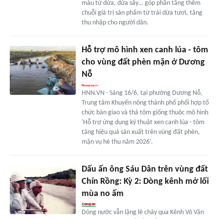
màu từ dứa, dứa sấy… góp phần tăng thêm
chuỗi giá trị sản phẩm từ trái dứa tươi, tăng
thu nhập cho người dân.
Hỗ trợ mô hình xen canh lúa - tôm
cho vùng đất phèn mặn ở Dương
Nỗ
HNN.VN - Sáng 16/6, tại phường Dương Nỗ,
Trung tâm Khuyến nông thành phố phối hợp tổ
chức bàn giao và thả tôm giống thuộc mô hình
'Hỗ trợ ứng dụng kỹ thuật xen canh lúa - tôm
tăng hiệu quả sản xuất trên vùng đất phèn,
mặn vụ hè thu năm 2026'.
Dấu ấn ông Sáu Dân trên vùng đất
Chín Rồng: Kỳ 2: Dòng kênh mở lối
mùa no ấm
Dòng nước vẫn lặng lẽ chảy qua Kênh Võ Văn