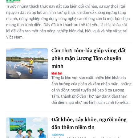
Trước những thách thức gay gắt của biến đổi khí hậu, sự suy thoái tài
nguyên đất và áp lực an ninh lương thực khi dân số không ngừng tăng
nhanh, nông nghiệp ứng dụng công nghệ cao không còn là một lựa chọn
mang tính trình diễn. Đây đã trở thành xu thế tất yếu, là chìa khóa cốt
lõi để kiến tạo một nền nông nghiệp hiện đại, hiệu quả và bền vững tại
Việt Nam.
Cần Thơ: Tôm-lúa giúp vùng đất
phèn mặn Lương Tâm chuyển
mình
Từng là khu vực sản xuất nhiều khó khăn do
ảnh hưởng của phèn và xâm nhập mặn, những
cánh đồng ngoài tuyến đê bao ở xã Lương
Tâm, thành phố Cần Thơ nay đang dần thay
đổi diện mạo nhờ mô hình luân canh tôm-lúa.
Đất khỏe, cây khỏe, người nông
dân thêm niềm tin