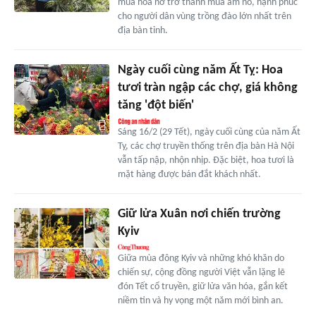
mùa hoa nở trở thành mùa ấm no, hạnh phúc
cho người dân vùng trồng đào lớn nhất trên
địa bàn tỉnh.
Ngày cuối cùng năm Ất Tỵ: Hoa
tươi tràn ngập các chợ, giá không
tăng 'đột biến'
Sáng 16/2 (29 Tết), ngày cuối cùng của năm Ất
Tỵ, các chợ truyền thống trên địa bàn Hà Nội
vẫn tấp nập, nhộn nhịp. Đặc biệt, hoa tươi là
mặt hàng được bán đắt khách nhất.
Giữ lửa Xuân nơi chiến trường
Kyiv
Giữa mùa đông Kyiv và những khó khăn do
chiến sự, cộng đồng người Việt vẫn lặng lẽ
đón Tết cổ truyền, giữ lửa văn hóa, gắn kết
niềm tin và hy vọng một năm mới bình an.