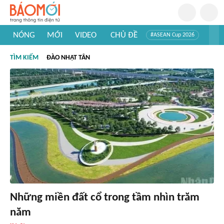
NÓNG
MỚI
VIDEO
CHỦ ĐỀ
#ASEAN Cup 2026
#Trí tuệ nhân tạo
#Mỹ - Iran
#Khám phá Việt Nam
TÌM KIẾM
ĐÀO NHẬT TÂN
#Khám phá thế giới
Những miền đất cổ trong tầm nhìn trăm
năm