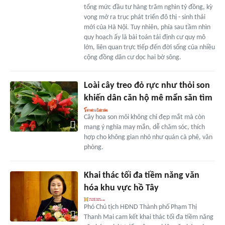
tổng mức đầu tư hàng trăm nghìn tỷ đồng, kỳ
vọng mở ra trục phát triển đô thị - sinh thái
mới của Hà Nội. Tuy nhiên, phía sau tầm nhìn
quy hoạch ấy là bài toán tái định cư quy mô
lớn, liên quan trực tiếp đến đời sống của nhiều
cộng đồng dân cư dọc hai bờ sông.
Loài cây treo đỏ rực như thỏi son
khiến dân căn hộ mê mẩn săn tìm
Cây hoa son môi không chỉ đẹp mắt mà còn
mang ý nghĩa may mắn, dễ chăm sóc, thích
hợp cho không gian nhỏ như quán cà phê, văn
phòng.
Khai thác tối đa tiềm năng văn
hóa khu vực hồ Tây
Phó Chủ tịch HĐND Thành phố Phạm Thị
Thanh Mai cam kết khai thác tối đa tiềm năng