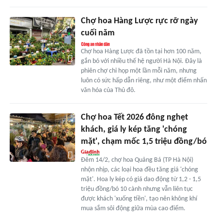
Chợ hoa Hàng Lược rực rỡ ngày
cuối năm
Chợ hoa Hàng Lược đã tồn tại hơn 100 năm,
gắn bó với nhiều thế hệ người Hà Nội. Đây là
phiên chợ chỉ họp một lần mỗi năm, nhưng
luôn có sức hấp dẫn riêng, như một điểm nhấn
văn hóa của Thủ đô.
Chợ hoa Tết 2026 đông nghẹt
khách, giá ly kép tăng 'chóng
mặt', chạm mốc 1,5 triệu đồng/bó
Đêm 14/2, chợ hoa Quảng Bá (TP Hà Nội)
nhộn nhịp, các loại hoa đều tăng giá 'chóng
mặt'. Hoa ly kép có giá dao động từ 1,2 - 1,5
triệu đồng/bó 10 cành nhưng vẫn liên tục
được khách 'xuống tiền', tạo nên không khí
mua sắm sôi động giữa mùa cao điểm.