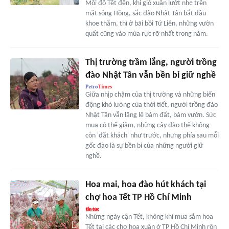
Mỗi độ Tết đến, khi gió xuân lướt nhẹ trên
mặt sông Hồng, sắc đào Nhật Tân bắt đầu
khoe thắm, thì ở bãi bồi Tứ Liên, những vườn
quất cũng vào mùa rực rỡ nhất trong năm.
Thị trường trầm lắng, người trồng
đào Nhật Tân vẫn bền bỉ giữ nghề
Giữa nhịp chậm của thị trường và những biến
động khó lường của thời tiết, người trồng đào
Nhật Tân vẫn lặng lẽ bám đất, bám vườn. Sức
mua có thể giảm, những cây đào thế không
còn 'đắt khách' như trước, nhưng phía sau mỗi
gốc đào là sự bền bỉ của những người giữ
nghề.
Hoa mai, hoa đào hút khách tại
chợ hoa Tết TP Hồ Chí Minh
Những ngày cận Tết, không khí mua sắm hoa
Tết tại các chợ hoa xuân ở TP Hồ Chí Minh rộn