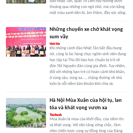
đào Nhật Tân, quất Tứ Liên hay hương bưởi
thoảng qua những con ngõ nhỏ, mà còn bằng
một màu xanh bền bỉ, âm thầm, đầy sức sống.
Những chuyến xe chở khát vọng
sum vầy
Khi những cánh đào Nhật Tân bắt đầu bung
nở, cũng là lúc hàng chục nghìn sinh viên đang
học tập tại Thủ đô háo hức chuẩn bị trở về
đón Tết Nguyên đán cùng gia đình. Tuy nhiên,
đối với những bạn trẻ có hoàn cảnh khó khăn,
ở vùng sâu, vùng xa..., chặng đường về nhà
luôn là nỗi niềm băn khoăn khó chia sẻ.
Hà Nội Mùa Xuân của hội tụ, lan
tỏa và khát vọng vươn xa
Mùa Xuân là mùa của khởi đầu, của niềm tin
và khát vọng. Với nền tảng vững chắc, tầm
nhìn chiến lược cùng sự đồng lòng của Đảng