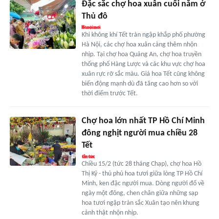
Đặc sắc chợ hoa xuân cuối năm ở
Thủ đô
Khi không khí Tết tràn ngập khắp phố phường
Hà Nội, các chợ hoa xuân càng thêm nhộn
nhịp. Tại chợ hoa Quảng An, chợ hoa truyền
thống phố Hàng Lược và các khu vực chợ hoa
xuân rực rỡ sắc màu. Giá hoa Tết cũng không
biến động mạnh dù đã tăng cao hơn so với
thời điểm trước Tết.
Chợ hoa lớn nhất TP Hồ Chí Minh
đông nghịt người mua chiều 28
Tết
Chiều 15/2 (tức 28 tháng Chạp), chợ hoa Hồ
Thị Kỷ - thủ phủ hoa tươi giữa lòng TP Hồ Chí
Minh, ken đặc người mua. Dòng người đổ về
ngày một đông, chen chân giữa những sạp
hoa tươi ngập tràn sắc Xuân tạo nên khung
cảnh thật nhộn nhịp.