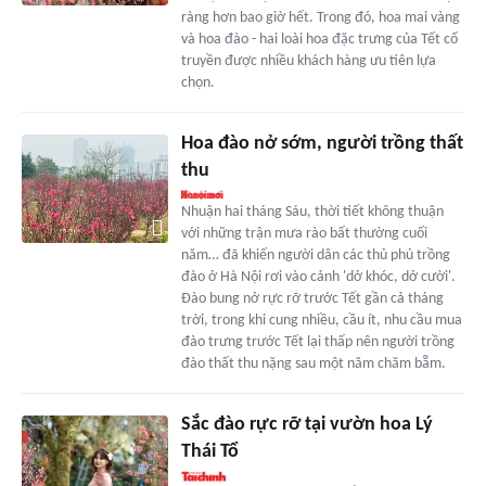
ràng hơn bao giờ hết. Trong đó, hoa mai vàng
và hoa đào - hai loài hoa đặc trưng của Tết cổ
truyền được nhiều khách hàng ưu tiên lựa
chọn.
Hoa đào nở sớm, người trồng thất
thu
Nhuận hai tháng Sáu, thời tiết không thuận
với những trận mưa rào bất thường cuối
năm… đã khiến người dân các thủ phủ trồng
đào ở Hà Nội rơi vào cảnh 'dở khóc, dở cười'.
Đào bung nở rực rỡ trước Tết gần cả tháng
trời, trong khi cung nhiều, cầu ít, nhu cầu mua
đào trưng trước Tết lại thấp nên người trồng
đào thất thu nặng sau một năm chăm bẵm.
Sắc đào rực rỡ tại vườn hoa Lý
Thái Tổ