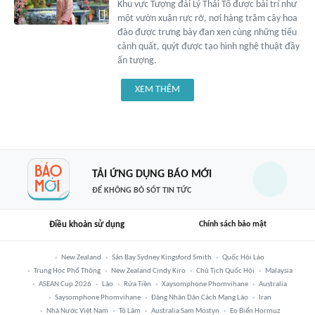
Khu vực Tượng đài Lý Thái Tổ được bài trí như
một vườn xuân rực rỡ, nơi hàng trăm cây hoa
đào được trưng bày đan xen cùng những tiểu
cảnh quất, quýt được tạo hình nghệ thuật đầy
ấn tượng.
XEM THÊM
TẢI ỨNG DỤNG BÁO MỚI
ĐỂ KHÔNG BỎ SÓT TIN TỨC
Điều khoản sử dụng
Chính sách bảo mật
New Zealand
Sân Bay Sydney Kingsford Smith
Quốc Hội Lào
Trung Học Phổ Thông
New Zealand Cindy Kiro
Chủ Tịch Quốc Hội
Malaysia
ASEAN Cup 2026
Lào
Rửa Tiền
Xaysomphone Phomvihane
Australia
Saysomphone Phomvihane
Đảng Nhân Dân Cách Mạng Lào
Iran
Nhà Nước Việt Nam
Tô Lâm
Australia Sam Mostyn
Eo Biển Hormuz