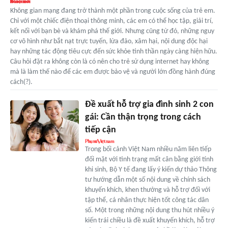
Không gian mạng đang trở thành một phần trong cuộc sống của trẻ em.
Chỉ với một chiếc điện thoại thông minh, các em có thể học tập, giải trí,
kết nối với bạn bè và khám phá thế giới. Nhưng cũng từ đó, những nguy
cơ vô hình như bắt nạt trực tuyến, lừa đảo, xâm hại, nội dung độc hại
hay những tác động tiêu cực đến sức khỏe tinh thần ngày càng hiện hữu.
Câu hỏi đặt ra không còn là có nên cho trẻ sử dụng internet hay không
mà là làm thế nào để các em được bảo vệ và người lớn đồng hành đúng
cách(?).
Đề xuất hỗ trợ gia đình sinh 2 con
gái: Cần thận trọng trong cách
tiếp cận
Trong bối cảnh Việt Nam nhiều năm liên tiếp
đối mặt với tình trạng mất cân bằng giới tính
khi sinh, Bộ Y tế đang lấy ý kiến dự thảo Thông
tư hướng dẫn một số nội dung về chính sách
khuyến khích, khen thưởng và hỗ trợ đối với
tập thể, cá nhân thực hiện tốt công tác dân
số. Một trong những nội dung thu hút nhiều ý
kiến trái chiều là đề xuất khuyến khích, hỗ trợ