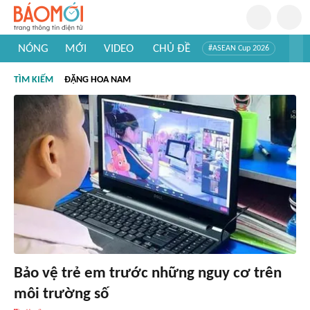
NÓNG
MỚI
VIDEO
CHỦ ĐỀ
#ASEAN Cup 2026
#Trí tuệ nhân tạo
#Mỹ - Iran
#Khám phá Việt Nam
TÌM KIẾM
ĐẶNG HOA NAM
#Khám phá thế giới
Bảo vệ trẻ em trước những nguy cơ trên
môi trường số