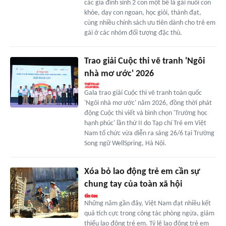
các gia đình sinh 2 con một bề là gái nuôi con
khỏe, dạy con ngoan, học giỏi, thành đạt,
cùng nhiều chính sách ưu tiên dành cho trẻ em
gái ở các nhóm đối tượng đặc thù.
Trao giải Cuộc thi vẽ tranh 'Ngôi
nhà mơ ước' 2026
Gala trao giải Cuộc thi vẽ tranh toàn quốc
'Ngôi nhà mơ ước' năm 2026, đồng thời phát
động Cuộc thi viết và bình chọn 'Trường học
hạnh phúc' lần thứ II do Tạp chí Trẻ em Việt
Nam tổ chức vừa diễn ra sáng 26/6 tại Trường
Song ngữ WellSpring, Hà Nội.
Xóa bỏ lao động trẻ em cần sự
chung tay của toàn xã hội
Những năm gần đây, Việt Nam đạt nhiều kết
quả tích cực trong công tác phòng ngừa, giảm
thiểu lao động trẻ em. Tỷ lệ lao động trẻ em