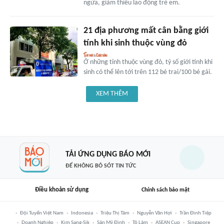
ngừa, giảm thiểu lao động trẻ em.
21 địa phương mất cân bằng giới
tính khi sinh thuộc vùng đỏ
Ở những tỉnh thuộc vùng đỏ, tỷ số giới tính khi
sinh có thể lên tới trên 112 bé trai/100 bé gái.
XEM THÊM
TẢI ỨNG DỤNG BÁO MỚI
ĐỂ KHÔNG BỎ SÓT TIN TỨC
Điều khoản sử dụng
Chính sách bảo mật
Đội Tuyển Việt Nam
Indonesia
Triệu Thị Tâm
Nguyễn Văn Hợi
Trần Đình Tiệp
Doanh Nghiệp
Kim Sang-Sik
Sân Mỹ Đình
Tô Lâm
ASEAN Cup
Singapore