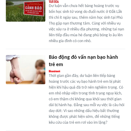
Dư luận vẫn chưa hết bàng hoàng trước vụ
bốn học sinh tử vong do đuối nước ở Đắk Lắk
thì chỉ ít ngày sau, thêm năm học sinh tại Phú
Thọ gặp nạn thương tâm. Cùng với nhiều vụ
việc xảy ra ở nhiều địa phương, những tai nạn
liên tiếp đầu mùa hè đang phủ bóng lo âu lên
nhiều gia đình có con nhỏ.
Báo động đỏ vấn nạn bạo hành
trẻ em
Thời gian gần đây, dư luận liên tiếp bàng
hoàng trước các vụ bạo hành trẻ em bị phát
hiện khi hậu quả đã trở nên nghiêm trọng. Có
em nhỏ nhập viện trong tình trạng nguy kịch,
có em thậm chí không qua khỏi sau thời gian
dài bị hành hạ. Đằng sau mỗi vụ việc là câu hỏi
day dứt: Vì sao những dấu hiệu bất thường
không được phát hiện sớm, để những tiếng
kêu cứu của trẻ em rơi vào im lặng?