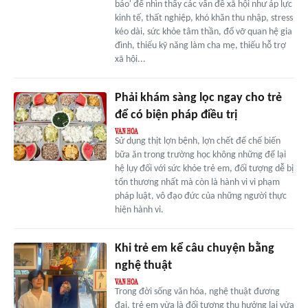
báo' để nhìn thấy các vấn đề xã hội như áp lực
kinh tế, thất nghiệp, khó khăn thu nhập, stress
kéo dài, sức khỏe tâm thần, đổ vỡ quan hệ gia
đình, thiếu kỹ năng làm cha mẹ, thiếu hỗ trợ
xã hội...
Phải khám sàng lọc ngay cho trẻ
để có biện pháp điều trị
Sử dụng thịt lợn bệnh, lợn chết để chế biến
bữa ăn trong trường học không những để lại
hệ lụy đối với sức khỏe trẻ em, đối tượng dễ bị
tổn thương nhất mà còn là hành vi vi phạm
pháp luật, vô đạo đức của những người thực
hiện hành vi.
Khi trẻ em kể câu chuyện bằng
nghệ thuật
Trong đời sống văn hóa, nghệ thuật đương
đại, trẻ em vừa là đối tượng thụ hưởng lại vừa