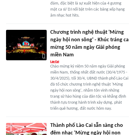
đám, đặc biệt là sự xuất hiện của 4 gương
mặt ca sĩ/ DJ nổi bật trên các bảng xếp hạng
âm nhạc hot hits.
Chương trình nghệ thuật 'Mừng
ngày hội non sông' - Khúc tráng ca
mừng 50 năm ngày Giải phóng
miền Nam
Chào mừng kỷ niệm 50 năm ngày Giải phóng
miền Nam, thống nhất đất nước (30/4/1975 -
30/4/2025), tối 30/4, UBND thành phố Lào Cai
đã tổ chức chương trình nghệ thuật 'Mừng
ngày hội non sông', nhằm tôn vinh những
trang sử hào hùng của dân tộc và khẳng định
thành tựu trong hành trình xây dựng, phát
triển quê hương, đất nước hôm nay.
Thành phố Lào Cai sẵn sàng cho
đêm nhạc 'Mừng ngày hội non