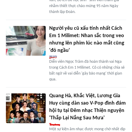
văn, bổ ích để học sinh - sinh viên tham gia
nhằm thiết thực chào mừng 95 năm Ngày
thành lập Đoàn.
Người yêu cũ xấu tính nhất Cách
Em 1 Milimet: Nhan sắc trong veo
nhưng lên phim lúc nào mắt cũng
'đỏ ngầu'
Diễn viên Ngọc Trâm đã hoàn thành vai Nga
trong Cách Em 1 Milimet. Cô có những chia sẻ
bất ngờ về vai diễn 'gây bão mạng' thời gian
qua.
Quang Hà, Khắc Việt, Lương Gia
Huy cùng dàn sao V-Pop đình đám
hội tụ tại Đêm nhạc Thiện nguyện
'Thắp Lại Nắng Sau Mưa'
Một sự kiện âm nhạc được mong chờ nhất dịp