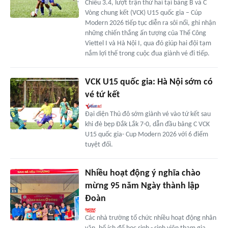
Chiều 3.4, lượt trận thứ hai tại bảng B và C
Vòng chung kết (VCK) U15 quốc gia – Cúp
Modern 2026 tiếp tục diễn ra sôi nổi, ghi nhận
những chiến thắng ấn tượng của Thể Công
Viettel I và Hà Nội I, qua đó giúp hai đội tạm
nắm lợi thế trong cuộc đua giành vé đi tiếp.
VCK U15 quốc gia: Hà Nội sớm có
vé tứ kết
Đại diện Thủ đô sớm giành vé vào tứ kết sau
khi đè bẹp Đắk Lắk 7-0, dẫn đầu bảng C VCK
U15 quốc gia- Cup Modern 2026 với 6 điểm
tuyệt đối.
Nhiều hoạt động ý nghĩa chào
mừng 95 năm Ngày thành lập
Đoàn
Các nhà trường tổ chức nhiều hoạt động nhân