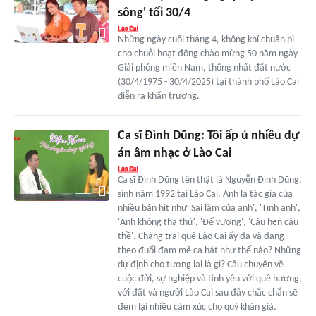
sông' tối 30/4
Những ngày cuối tháng 4, không khí chuẩn bị
cho chuỗi hoạt động chào mừng 50 năm ngày
Giải phóng miền Nam, thống nhất đất nước
(30/4/1975 - 30/4/2025) tại thành phố Lào Cai
diễn ra khẩn trương.
Ca sĩ Đình Dũng: Tôi ấp ủ nhiều dự
án âm nhạc ở Lào Cai
Ca sĩ Đình Dũng tên thật là Nguyễn Đình Dũng,
sinh năm 1992 tại Lào Cai. Anh là tác giả của
nhiều bản hit như 'Sai lầm của anh', 'Tình anh',
'Anh không tha thứ', 'Đế vương', 'Câu hẹn câu
thề'. Chàng trai quê Lào Cai ấy đã và đang
theo đuổi đam mê ca hát như thế nào? Những
dự định cho tương lai là gì? Câu chuyện về
cuộc đời, sự nghiệp và tình yêu với quê hương,
với đất và người Lào Cai sau đây chắc chắn sẽ
đem lại nhiều cảm xúc cho quý khán giả.