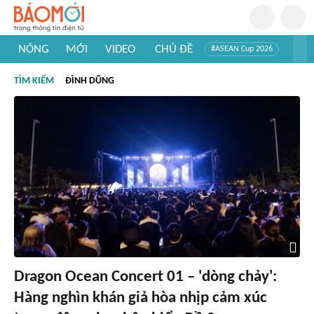
NÓNG
MỚI
VIDEO
CHỦ ĐỀ
#ASEAN Cup 2026
#Trí tuệ nhân tạo
#Mỹ - Iran
#Khám phá Việt Nam
TÌM KIẾM
ĐÌNH DŨNG
#Khám phá thế giới
Dragon Ocean Concert 01 – 'dòng chảy':
Hàng nghìn khán giả hòa nhịp cảm xúc