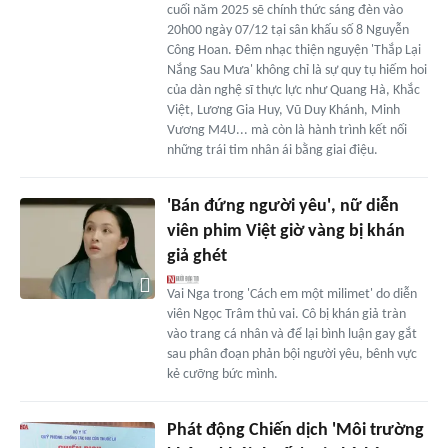
cuối năm 2025 sẽ chính thức sáng đèn vào
20h00 ngày 07/12 tại sân khấu số 8 Nguyễn
Công Hoan. Đêm nhạc thiện nguyện 'Thắp Lại
Nắng Sau Mưa' không chỉ là sự quy tụ hiếm hoi
của dàn nghệ sĩ thực lực như Quang Hà, Khắc
Việt, Lương Gia Huy, Vũ Duy Khánh, Minh
Vương M4U... mà còn là hành trình kết nối
những trái tim nhân ái bằng giai điệu.
'Bán đứng người yêu', nữ diễn
viên phim Việt giờ vàng bị khán
giả ghét
Vai Nga trong 'Cách em một milimet' do diễn
viên Ngọc Trâm thủ vai. Cô bị khán giả tràn
vào trang cá nhân và để lại bình luận gay gắt
sau phân đoạn phản bội người yêu, bênh vực
kẻ cưỡng bức mình.
Phát động Chiến dịch 'Môi trường