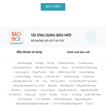
XEM THÊM
TẢI ỨNG DỤNG BÁO MỚI
ĐỂ KHÔNG BỎ SÓT TIN TỨC
Điều khoản sử dụng
Chính sách bảo mật
Liên Bang Nga
Hạ Tầng
Tô Lâm
Eo Biển Hormuz
Chợ Biên Hòa
Đường Vành Đai 5
Bắc Ninh (thành Phố)
Oman
Dự Án Đầu Tư Xây Dựng
Kim Sang-Sik
Vùng Thủ Đô
Năm
ASEAN Cup 2026
Doanh Nghiệp
An Ninh Mạng
Ukraine
Luật Kiến Trúc
Lê Minh Hưng
Campuchia
Đại Biểu Quốc Hội
Mỹ
Iran
AFF Cup 2026
Lịch Thi Đấu AFF Cup 2026
Bảng Xếp Hạng AFF Cup 2026
Bóng Đá
Báo Bóng Đá
Bóng Đá Việt Nam
Thể Thao
Lionel Messi
Lamine Yamal
Nguyễn Xuân Son
Nguyễn Đình Bắc
Tin Thế Giới
Pháp Luật
Xã Hội
Tin Bão
Tin Tức
Giá Vàng
Tuyển Việt Nam
U23 Việt Nam
U17 Việt Nam
Kết Quả Bóng Đá
Ngoại Hạng Anh
Bảng Xếp Hạng Ngoại Hạng Anh
Lịch Thi Đấu Ngoại Hạng Anh
Cúp C1