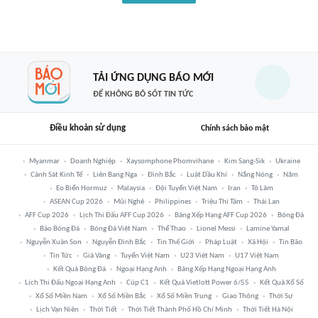
TẢI ỨNG DỤNG BÁO MỚI
ĐỂ KHÔNG BỎ SÓT TIN TỨC
Điều khoản sử dụng
Chính sách bảo mật
Myanmar
Doanh Nghiệp
Xaysomphone Phomvihane
Kim Sang-Sik
Ukraine
Cảnh Sát Kinh Tế
Liên Bang Nga
Đình Bắc
Luật Dầu Khí
Nắng Nóng
Năm
Eo Biển Hormuz
Malaysia
Đội Tuyển Việt Nam
Iran
Tô Lâm
ASEAN Cup 2026
Mũi Nghê
Philippines
Triệu Thị Tâm
Thái Lan
AFF Cup 2026
Lịch Thi Đấu AFF Cup 2026
Bảng Xếp Hạng AFF Cup 2026
Bóng Đá
Báo Bóng Đá
Bóng Đá Việt Nam
Thể Thao
Lionel Messi
Lamine Yamal
Nguyễn Xuân Son
Nguyễn Đình Bắc
Tin Thế Giới
Pháp Luật
Xã Hội
Tin Bão
Tin Tức
Giá Vàng
Tuyển Việt Nam
U23 Việt Nam
U17 Việt Nam
Kết Quả Bóng Đá
Ngoại Hạng Anh
Bảng Xếp Hạng Ngoại Hạng Anh
Lịch Thi Đấu Ngoại Hạng Anh
Cúp C1
Kết Quả Vietlott Power 6/55
Kết Quả Xổ Số
Xổ Số Miền Nam
Xổ Số Miền Bắc
Xổ Số Miền Trung
Giao Thông
Thời Sự
Lịch Vạn Niên
Thời Tiết
Thời Tiết Thành Phố Hồ Chí Minh
Thời Tiết Hà Nội