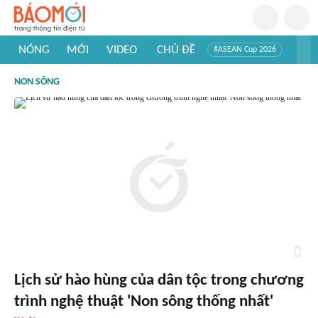
NÓNG
MỚI
VIDEO
CHỦ ĐỀ
#ASEAN Cup 2026
#Trí tuệ nhân tạo
#Mỹ - Iran
#Khám phá Việt Nam
NON SÔNG
#Khám phá thế giới
Lịch sử hào hùng của dân tộc trong chương
trình nghệ thuật 'Non sông thống nhất'