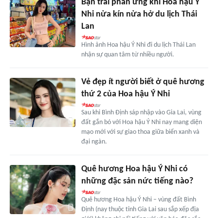
Bạn trai phản ứng khi Hoa hậu Ý
Nhi nửa kín nửa hở du lịch Thái
Lan
Hình ảnh Hoa hậu Ý Nhi đi du lịch Thái Lan
nhận sự quan tâm từ nhiều người.
Vẻ đẹp ít người biết ở quê hương
thứ 2 của Hoa hậu Ý Nhi
Sau khi Bình Định sáp nhập vào Gia Lai, vùng
đất gắn bó với Hoa hậu Ý Nhi nay mang diện
mạo mới với sự giao thoa giữa biển xanh và
đại ngàn.
Quê hương Hoa hậu Ý Nhi có
những đặc sản nức tiếng nào?
Quê hương Hoa hậu Ý Nhi – vùng đất Bình
Định (nay thuộc tỉnh Gia Lai sau sắp xếp địa