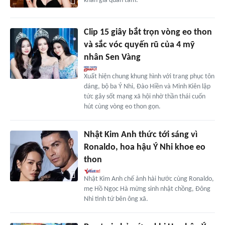
khán giả quan tâm.
Clip 15 giây bắt trọn vòng eo thon
và sắc vóc quyến rũ của 4 mỹ
nhân Sen Vàng
Xuất hiện chung khung hình với trang phục tôn
dáng, bộ ba Ý Nhi, Đào Hiền và Minh Kiên lập
tức gây sốt mạng xã hội nhờ thần thái cuốn
hút cùng vòng eo thon gọn.
Nhật Kim Anh thức tới sáng vì
Ronaldo, hoa hậu Ý Nhi khoe eo
thon
Nhật Kim Anh chế ảnh hài hước cùng Ronaldo,
mẹ Hồ Ngọc Hà mừng sinh nhật chồng, Đông
Nhi tình tứ bên ông xã.