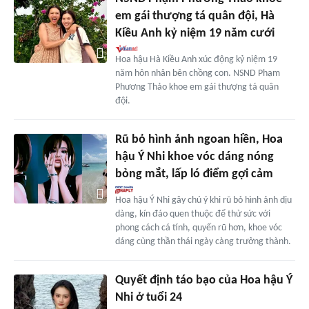
em gái thượng tá quân đội, Hà
Kiều Anh kỷ niệm 19 năm cưới
Hoa hậu Hà Kiều Anh xúc động kỷ niệm 19
năm hôn nhân bên chồng con. NSND Phạm
Phương Thảo khoe em gái thượng tá quân
đội.
Rũ bỏ hình ảnh ngoan hiền, Hoa
hậu Ý Nhi khoe vóc dáng nóng
bỏng mắt, lấp ló điểm gợi cảm
Hoa hậu Ý Nhi gây chú ý khi rũ bỏ hình ảnh dịu
dàng, kín đáo quen thuộc để thử sức với
phong cách cá tính, quyến rũ hơn, khoe vóc
dáng cùng thần thái ngày càng trưởng thành.
Quyết định táo bạo của Hoa hậu Ý
Nhi ở tuổi 24