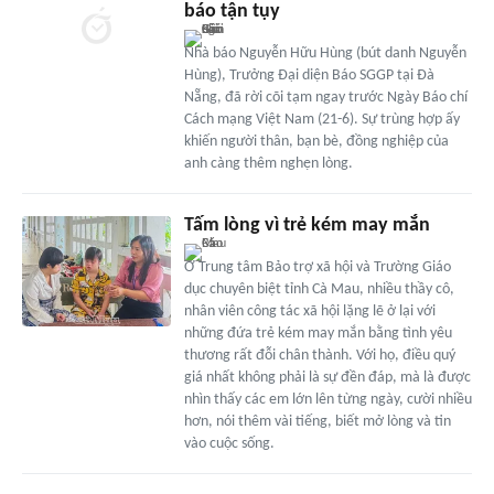
báo tận tụy
Nhà báo Nguyễn Hữu Hùng (bút danh Nguyễn
Hùng), Trưởng Đại diện Báo SGGP tại Đà
Nẵng, đã rời cõi tạm ngay trước Ngày Báo chí
Cách mạng Việt Nam (21-6). Sự trùng hợp ấy
khiến người thân, bạn bè, đồng nghiệp của
anh càng thêm nghẹn lòng.
Tấm lòng vì trẻ kém may mắn
Ở Trung tâm Bảo trợ xã hội và Trường Giáo
dục chuyên biệt tỉnh Cà Mau, nhiều thầy cô,
nhân viên công tác xã hội lặng lẽ ở lại với
những đứa trẻ kém may mắn bằng tình yêu
thương rất đỗi chân thành. Với họ, điều quý
giá nhất không phải là sự đền đáp, mà là được
nhìn thấy các em lớn lên từng ngày, cười nhiều
hơn, nói thêm vài tiếng, biết mở lòng và tin
vào cuộc sống.