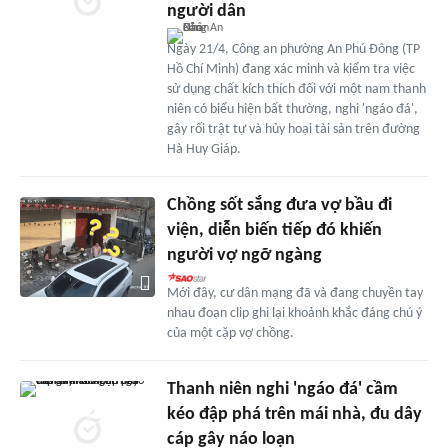
người dân
Ngày 21/4, Công an phường An Phú Đông (TP
Hồ Chí Minh) đang xác minh và kiểm tra việc
sử dụng chất kích thích đối với một nam thanh
niên có biểu hiện bất thường, nghi 'ngáo đá',
gây rối trật tự và hủy hoại tài sản trên đường
Hà Huy Giáp.
Chồng sốt sắng đưa vợ bầu đi
viện, diễn biến tiếp đó khiến
người vợ ngỡ ngàng
Mới đây, cư dân mạng đã và đang chuyền tay
nhau đoạn clip ghi lại khoảnh khắc đáng chú ý
của một cặp vợ chồng.
Thanh niên nghi 'ngáo đá' cầm
kéo đập phá trên mái nhà, đu dây
cáp gây náo loạn