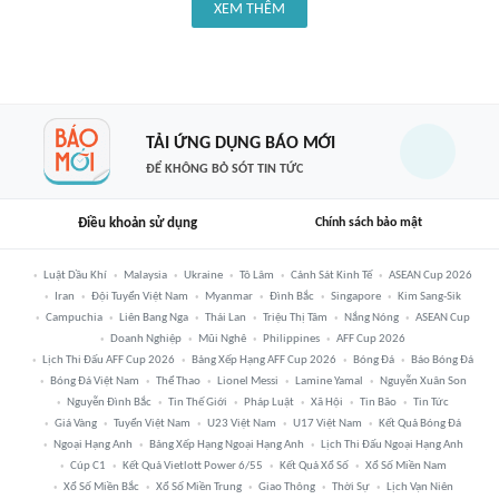
XEM THÊM
TẢI ỨNG DỤNG BÁO MỚI
ĐỂ KHÔNG BỎ SÓT TIN TỨC
Điều khoản sử dụng
Chính sách bảo mật
Luật Dầu Khí
Malaysia
Ukraine
Tô Lâm
Cảnh Sát Kinh Tế
ASEAN Cup 2026
Iran
Đội Tuyển Việt Nam
Myanmar
Đình Bắc
Singapore
Kim Sang-Sik
Campuchia
Liên Bang Nga
Thái Lan
Triệu Thị Tâm
Nắng Nóng
ASEAN Cup
Doanh Nghiệp
Mũi Nghê
Philippines
AFF Cup 2026
Lịch Thi Đấu AFF Cup 2026
Bảng Xếp Hạng AFF Cup 2026
Bóng Đá
Báo Bóng Đá
Bóng Đá Việt Nam
Thể Thao
Lionel Messi
Lamine Yamal
Nguyễn Xuân Son
Nguyễn Đình Bắc
Tin Thế Giới
Pháp Luật
Xã Hội
Tin Bão
Tin Tức
Giá Vàng
Tuyển Việt Nam
U23 Việt Nam
U17 Việt Nam
Kết Quả Bóng Đá
Ngoại Hạng Anh
Bảng Xếp Hạng Ngoại Hạng Anh
Lịch Thi Đấu Ngoại Hạng Anh
Cúp C1
Kết Quả Vietlott Power 6/55
Kết Quả Xổ Số
Xổ Số Miền Nam
Xổ Số Miền Bắc
Xổ Số Miền Trung
Giao Thông
Thời Sự
Lịch Vạn Niên