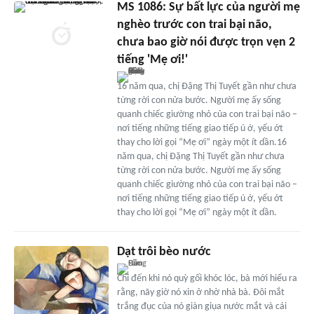
MS 1086: Sự bất lực của người mẹ
nghèo trước con trai bại não,
chưa bao giờ nói được trọn vẹn 2
tiếng 'Mẹ ơi!'
16 năm qua, chị Đặng Thị Tuyết gần như chưa
từng rời con nửa bước. Người mẹ ấy sống
quanh chiếc giường nhỏ của con trai bại não –
nơi tiếng những tiếng giao tiếp ú ớ, yếu ớt
thay cho lời gọi “Mẹ ơi” ngày một ít dần.16
năm qua, chị Đặng Thị Tuyết gần như chưa
từng rời con nửa bước. Người mẹ ấy sống
quanh chiếc giường nhỏ của con trai bại não –
nơi tiếng những tiếng giao tiếp ú ớ, yếu ớt
thay cho lời gọi “Mẹ ơi” ngày một ít dần.
Dạt trôi bèo nước
Chỉ đến khi nó quỳ gối khóc lóc, bà mới hiểu ra
rằng, nãy giờ nó xin ở nhờ nhà bà. Đôi mắt
trắng đục của nó giàn giụa nước mắt và cái