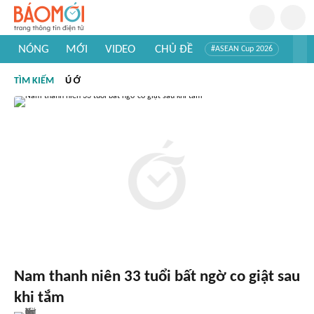
NÓNG
MỚI
VIDEO
CHỦ ĐỀ
#ASEAN Cup 2026
#Trí tuệ nhân tạo
#Mỹ - Iran
#Khám phá Việt Nam
TÌM KIẾM
Ú Ớ
#Khám phá thế giới
Nam thanh niên 33 tuổi bất ngờ co giật sau
khi tắm