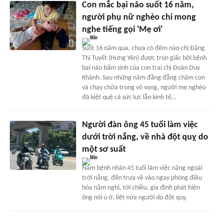
Con mắc bại não suốt 16 năm,
người phụ nữ nghèo chỉ mong
nghe tiếng gọi 'Mẹ ơi'
Suốt 16 năm qua, chưa có đêm nào chị Đặng
Thị Tuyết (Hưng Yên) được trọn giấc bởi bệnh
bại não bẩm sinh của con trai chị Đoàn Duy
Khánh. Sau những năm đằng đẵng chăm con
và chạy chữa trong vô vọng, người mẹ nghèo
đã kiệt quệ cả sức lực lẫn kinh tế…
Người đàn ông 45 tuổi làm việc
dưới trời nắng, về nhà đột quỵ do
một sơ suất
Nam bệnh nhân 45 tuổi làm việc nặng ngoài
trời nắng, đến trưa về vào ngay phòng điều
hòa nằm nghỉ, tới chiều, gia đình phát hiện
ông nói ú ớ, liệt nửa người do đột quỵ.