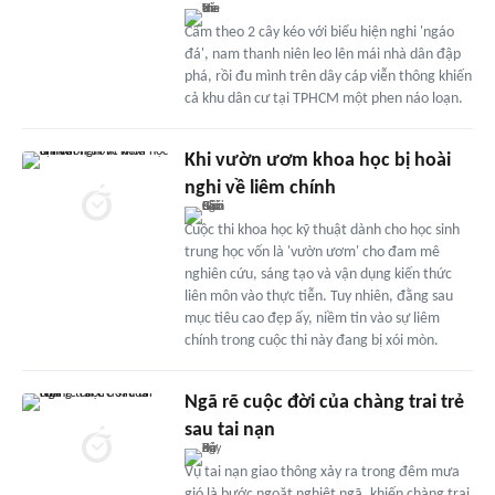
Cầm theo 2 cây kéo với biểu hiện nghi 'ngáo
đá', nam thanh niên leo lên mái nhà dân đập
phá, rồi đu mình trên dây cáp viễn thông khiến
cả khu dân cư tại TPHCM một phen náo loạn.
Khi vườn ươm khoa học bị hoài
nghi về liêm chính
Cuộc thi khoa học kỹ thuật dành cho học sinh
trung học vốn là 'vườn ươm' cho đam mê
nghiên cứu, sáng tạo và vận dụng kiến thức
liên môn vào thực tiễn. Tuy nhiên, đằng sau
mục tiêu cao đẹp ấy, niềm tin vào sự liêm
chính trong cuộc thi này đang bị xói mòn.
Ngã rẽ cuộc đời của chàng trai trẻ
sau tai nạn
Vụ tai nạn giao thông xảy ra trong đêm mưa
gió là bước ngoặt nghiệt ngã, khiến chàng trai