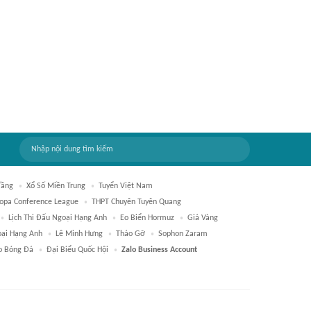
Tầng
Xổ Số Miền Trung
Tuyển Việt Nam
opa Conference League
THPT Chuyên Tuyên Quang
Lịch Thi Đấu Ngoại Hạng Anh
Eo Biển Hormuz
Giá Vàng
ại Hạng Anh
Lê Minh Hưng
Tháo Gỡ
Sophon Zaram
o Bóng Đá
Đại Biểu Quốc Hội
Zalo Business Account