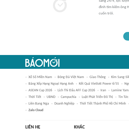
Sáng 24/4, lực lượ
đình tìm kiếm ông 
cuốn trôi.
Xổ Số Miền Nam
Bóng Đá Việt Nam
Giao Thông
Kim Sang-Si
Bảng Xếp Hạng Ngoại Hạng Anh
Kết Quả Vietlott Power 6/55
Ng
ASEAN Cup 2026
Lịch Thi Đấu AFF Cup 2026
Iran
Lamine Yam
Thời Tiết
UBND
Campuchia
Luật Phát Triển Đô Thị
Tin Tức
Liên Bang Nga
Doanh Nghiệp
Thời Tiết Thành Phố Hồ Chí Minh
Zalo Cloud
LIÊN HỆ
KHÁC