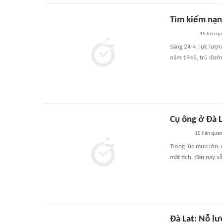
Tìm kiếm nạn 
15
liên q
Sáng 24-4, lực lượn
năm 1945, trú đường
Cụ ông ở Đà L
15
liên qua
Trong lúc mưa lớn, 
mất tích, đến nay v
Đà Lạt: Nỗ lự