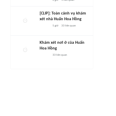
6 giờ
4
liên quan
[CLIP]: Toàn cảnh vụ khám
xét nhà Huấn Hoa Hồng
5 giờ
33
liên quan
Khám xét nơi ở của Huấn
Hoa Hồng
33
liên quan