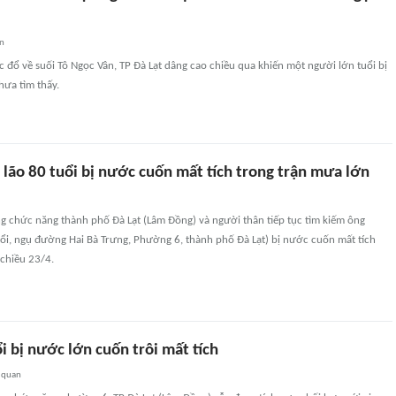
an
đổ về suối Tô Ngọc Vân, TP Đà Lạt dâng cao chiều qua khiến một người lớn tuổi bị
hưa tìm thấy.
lão 80 tuổi bị nước cuốn mất tích trong trận mưa lớn
g chức năng thành phố Đà Lạt (Lâm Đồng) và người thân tiếp tục tìm kiếm ông
ổi, ngụ đường Hai Bà Trưng, Phường 6, thành phố Đà Lạt) bị nước cuốn mất tích
 chiều 23/4.
i bị nước lớn cuốn trôi mất tích
 quan