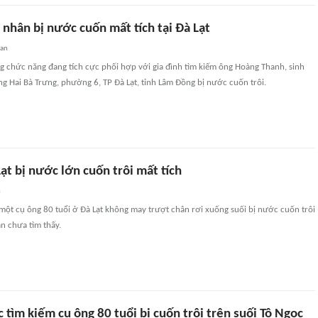
nhân bị nước cuốn mất tích tại Đà Lạt
uan
g chức năng đang tích cực phối hợp với gia đình tìm kiếm ông Hoàng Thanh, sinh
 Hai Bà Trưng, phường 6, TP Đà Lạt, tỉnh Lâm Đồng bị nước cuốn trôi.
ạt bị nước lớn cuốn trôi mất tích
n
một cụ ông 80 tuổi ở Đà Lạt không may trượt chân rơi xuống suối bị nước cuốn trôi
ẫn chưa tìm thấy.
c tìm kiếm cụ ông 80 tuổi bị cuốn trôi trên suối Tô Ngọc