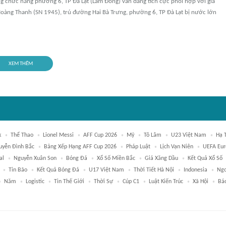
ng chức năng phường 6, TP Đà Lạt (Lâm Đồng) vẫn đang tích cực phối hợp với gia
Hoàng Thanh (SN 1945), trú đường Hai Bà Trưng, phường 6, TP Đà Lạt bị nước lớn
XEM THÊM
k
Thể Thao
Lionel Messi
AFF Cup 2026
Mỹ
Tô Lâm
U23 Việt Nam
Hạ 
uyễn Đình Bắc
Bảng Xếp Hạng AFF Cup 2026
Pháp Luật
Lịch Vạn Niên
UEFA Eur
al
Nguyễn Xuân Son
Bóng Đá
Xổ Số Miền Bắc
Giá Xăng Dầu
Kết Quả Xổ Số
Tin Bão
Kết Quả Bóng Đá
U17 Việt Nam
Thời Tiết Hà Nội
Indonesia
Ngo
Năm
Logistic
Tin Thế Giới
Thời Sự
Cúp C1
Luật Kiến Trúc
Xã Hội
Bá