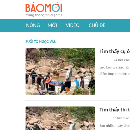
NÓNG
MỚI
VIDEO
CHỦ ĐỀ
SUỐI TÔ NGỌC VÂN
Tìm thấy cụ ô
15
liên qua
Lực lượng chức năng
điểm ông bị nước cu
Tìm thấy thi 
15
liên quan
Sau nhiều ngày tìm 