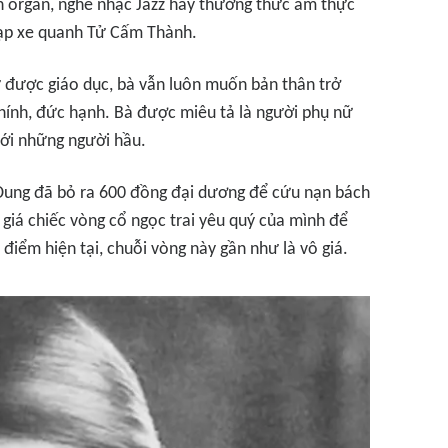
àn organ, nghe nhạc Jazz hay thưởng thức ẩm thực
đạp xe quanh Tử Cấm Thành.
ư được giáo dục, bà vẫn luôn muốn bản thân trở
hính, đức hạnh. Bà được miêu tả là người phụ nữ
với những người hầu.
 Dung đã bỏ ra 600 đồng đại dương để cứu nạn bách
u giá chiếc vòng cổ ngọc trai yêu quý của mình để
 điểm hiện tại, chuỗi vòng này gần như là vô giá.