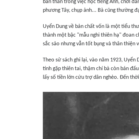
bản thân trong việc học tiếng Anh, chơi đ
phương Tây, chụp ảnh... Bà cũng thường 
Uyển Dung về bản chất vốn là một tiểu th
thành một bậc "mẫu nghi thiên hạ" đoan c
sắc sảo nhưng vẫn tốt bụng và thân thiện 
Theo sử sách ghi lại, vào năm 1923, Uyển
tính gặp thiên tai, thậm chí bà còn bán đấ
lấy số tiền lớn cứu trợ dân nghèo. Đến thời