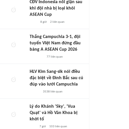
CĐV Indonesia nổi giận sau
khi đội nhà bị loại khỏi
ASEAN Cup
8 giờ
2
liên quan
Thắng Campuchia 3-1, đội
tuyển Việt Nam đứng đầu
bảng A ASEAN Cup 2026
77
liên quan
HLV Kim Sang-sik nói điều
đặc biệt về Đình Bắc sau cú
đúp vào lưới Campuchia
3538
liên quan
Lý do Khánh 'Sky', 'Vua
Quạt' và Hồ Văn Khoa bị
khởi tố
7 giờ
103
liên quan