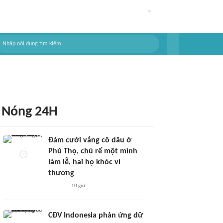
Nóng 24H
Đám cưới vắng cô dâu ở
Phú Thọ, chú rể một mình
làm lễ, hai họ khóc vì
thương
10 giờ
CĐV Indonesia phản ứng dữ