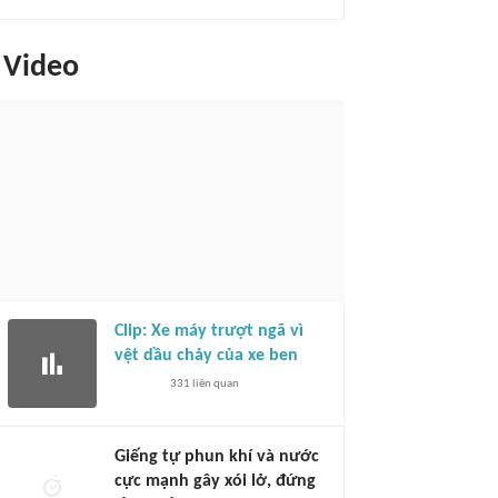
Video
Clip: Xe máy trượt ngã vì
vệt dầu chảy của xe ben
331
liên quan
Giếng tự phun khí và nước
cực mạnh gây xói lở, đứng