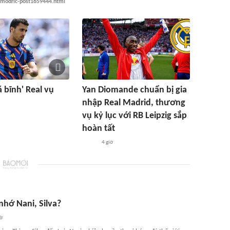
-modric-post1659444.html
 bĩnh' Real vụ
Yan Diomande chuẩn bị gia
nhập Real Madrid, thương
vụ kỷ lục với RB Leipzig sắp
hoàn tất
4 giờ
nhớ Nani, Silva?
iờ