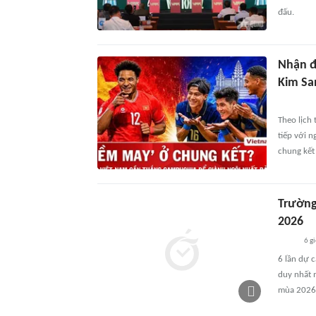
đấu.
Nhận đ
Kim Sa
Theo lịch
tiếp với n
chung kết
Trường
2026
6 g
6 lần dự c
duy nhất 
mùa 2026