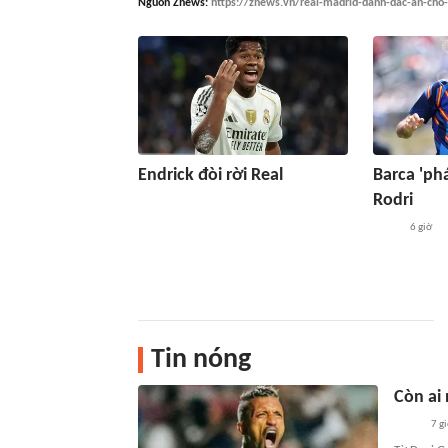
Nguồn
Znews
:
https://znews.vn/real-madrid-danh-dac-an-cho
Endrick đòi rời Real
Barca 'phá
Rodri
6 giờ
Tin nóng
Còn ai 
7 g