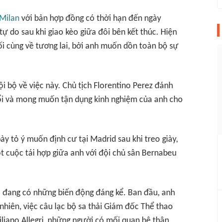
Milan
với bản hợp đồng có thời hạn đến ngày
tự do sau khi giao kèo giữa đôi bên kết thúc. Hiện
ối cùng về tương lai, bởi anh muốn dồn toàn bộ sự
ội bộ về việc này. Chủ tịch Florentino Perez đánh
ổi và mong muốn tận dụng kinh nghiệm của anh cho
ày tỏ ý muốn định cư tại Madrid sau khi treo giày,
t cuộc tái hợp giữa anh với đội chủ sân Bernabeu
ổi đang có những biến động đáng kể. Ban đầu, anh
 nhiên, việc câu lạc bộ sa thải Giám đốc Thể thao
iliano Allegri, những người có mối quan hệ thân