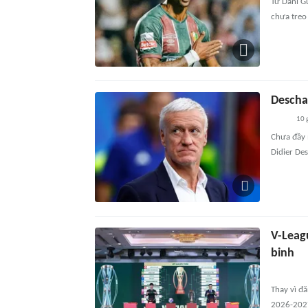
Từ Dani Gu
chưa treo 
Descha
10 
Chưa đầy 
Didier De
V-Leag
binh
Thay vì đ
2026-2027