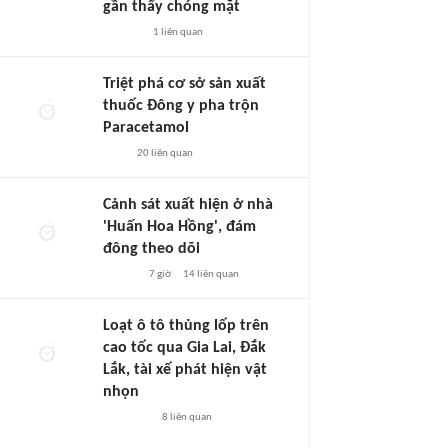
gần thấy chóng mặt
1
liên quan
Triệt phá cơ sở sản xuất
thuốc Đông y pha trộn
Paracetamol
20
liên quan
Cảnh sát xuất hiện ở nhà
'Huấn Hoa Hồng', đám
đông theo dõi
7 giờ
14
liên quan
Loạt ô tô thủng lốp trên
cao tốc qua Gia Lai, Đắk
Lắk, tài xế phát hiện vật
nhọn
8
liên quan