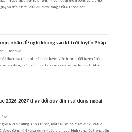
iza, Thiago Silva đến Luis Nani, nhiều huyền thoại bóng đá thế giới
giày và tiếp tục thi đấu dù bước sang tuổi 40 hoặc hơn.
mps nhận đề nghị khủng sau khi rời tuyển Pháp
giờ
8
liên quan
một tháng sau khi rời ghế huấn luyện viên trưởng đội tuyển Pháp,
schamps đang trở thành mục tiêu săn đón của câu lạc bộ Al-Ahli.
ue 2026-2027 thay đổi quy định sử dụng ngoại
5 giờ
ăng ký 4 và sử dụng 3 như trước, mỗi câu lạc bộ tham dự V-League
 được đăng ký 4 và sử dụng 4 cầu thủ ngoại binh cùng lúc trong trận