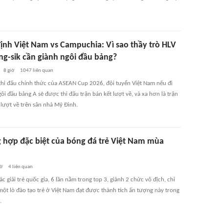
ịnh Việt Nam vs Campuchia: Vì sao thầy trò HLV
ng-sik cần giành ngôi đầu bảng?
8 giờ
1047
liên quan
 thi đấu chính thức của ASEAN Cup 2026, đội tuyển Việt Nam nếu đi
gôi đầu bảng A sẽ được thi đấu trận bán kết lượt về, và xa hơn là trận
 lượt về trên sân nhà Mỹ Đình.
 hợp đặc biệt của bóng đá trẻ Việt Nam mùa
iờ
4
liên quan
ác giải trẻ quốc gia, 6 lần nằm trong top 3, giành 2 chức vô địch, chỉ
một lò đào tạo trẻ ở Việt Nam đạt được thành tích ấn tượng này trong
.