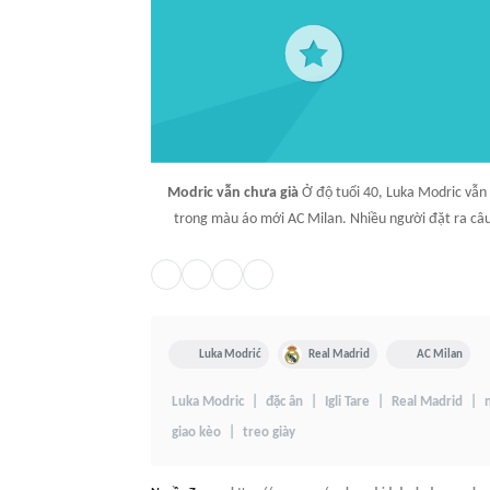
Modric vẫn chưa già
Ở độ tuổi 40, Luka Modric vẫn
trong màu áo mới AC Milan. Nhiều người đặt ra câu 
Luka Modrić
Real Madrid
AC Milan
Luka Modric
đặc ân
Igli Tare
Real Madrid
giao kèo
treo giày